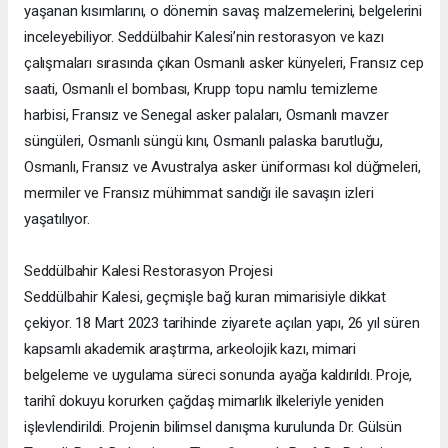
yaşanan kısımlarını, o dönemin savaş malzemelerini, belgelerini
inceleyebiliyor. Seddülbahir Kalesi’nin restorasyon ve kazı
çalışmaları sırasında çıkan Osmanlı asker künyeleri, Fransız cep
saati, Osmanlı el bombası, Krupp topu namlu temizleme
harbisi, Fransız ve Senegal asker palaları, Osmanlı mavzer
süngüleri, Osmanlı süngü kını, Osmanlı palaska barutluğu,
Osmanlı, Fransız ve Avustralya asker üniforması kol düğmeleri,
mermiler ve Fransız mühimmat sandığı ile savaşın izleri
yaşatılıyor.
Seddülbahir Kalesi Restorasyon Projesi
Seddülbahir Kalesi, geçmişle bağ kuran mimarisiyle dikkat
çekiyor. 18 Mart 2023 tarihinde ziyarete açılan yapı, 26 yıl süren
kapsamlı akademik araştırma, arkeolojik kazı, mimari
belgeleme ve uygulama süreci sonunda ayağa kaldırıldı. Proje,
tarihî dokuyu korurken çağdaş mimarlık ilkeleriyle yeniden
işlevlendirildi. Projenin bilimsel danışma kurulunda Dr. Gülsün