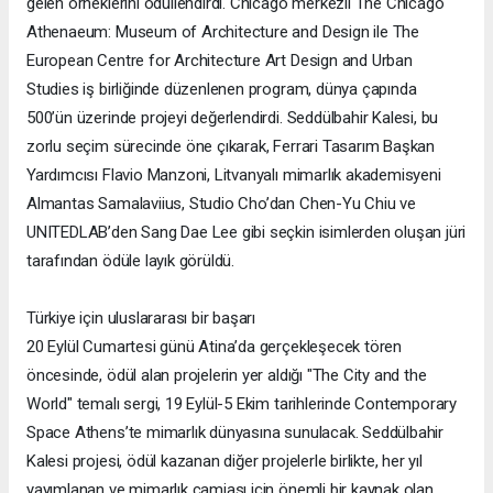
gelen örneklerini ödüllendirdi. Chicago merkezli The Chicago
Athenaeum: Museum of Architecture and Design ile The
European Centre for Architecture Art Design and Urban
Studies iş birliğinde düzenlenen program, dünya çapında
500’ün üzerinde projeyi değerlendirdi. Seddülbahir Kalesi, bu
zorlu seçim sürecinde öne çıkarak, Ferrari Tasarım Başkan
Yardımcısı Flavio Manzoni, Litvanyalı mimarlık akademisyeni
Almantas Samalaviius, Studio Cho’dan Chen-Yu Chiu ve
UNITEDLAB’den Sang Dae Lee gibi seçkin isimlerden oluşan jüri
tarafından ödüle layık görüldü.
Türkiye için uluslararası bir başarı
20 Eylül Cumartesi günü Atina’da gerçekleşecek tören
öncesinde, ödül alan projelerin yer aldığı "The City and the
World" temalı sergi, 19 Eylül-5 Ekim tarihlerinde Contemporary
Space Athens’te mimarlık dünyasına sunulacak. Seddülbahir
Kalesi projesi, ödül kazanan diğer projelerle birlikte, her yıl
yayımlanan ve mimarlık camiası için önemli bir kaynak olan