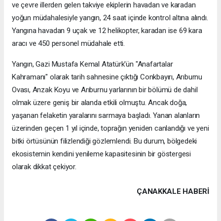
ve çevre illerden gelen takviye ekiplerin havadan ve karadan
yoğun müdahalesiyle yangın, 24 saat içinde kontrol altına alındı.
Yangına havadan 9 uçak ve 12 helikopter, karadan ise 69 kara
aracı ve 450 personel müdahale etti.
Yangın, Gazi Mustafa Kemal Atatürk'ün "Anafartalar
Kahramanı" olarak tarih sahnesine çıktığı Conkbayırı, Arıburnu
Ovası, Anzak Koyu ve Arıburnu yarlarının bir bölümü de dahil
olmak üzere geniş bir alanda etkili olmuştu. Ancak doğa,
yaşanan felaketin yaralarını sarmaya başladı. Yanan alanların
üzerinden geçen 1 yıl içinde, toprağın yeniden canlandığı ve yeni
bitki örtüsünün filizlendiği gözlemlendi. Bu durum, bölgedeki
ekosistemin kendini yenileme kapasitesinin bir göstergesi
olarak dikkat çekiyor.
ÇANAKKALE HABERİ