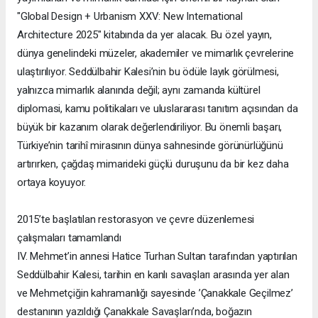
"Global Design + Urbanism XXV: New International
Architecture 2025" kitabında da yer alacak. Bu özel yayın,
dünya genelindeki müzeler, akademiler ve mimarlık çevrelerine
ulaştırılıyor. Seddülbahir Kalesi’nin bu ödüle layık görülmesi,
yalnızca mimarlık alanında değil; aynı zamanda kültürel
diplomasi, kamu politikaları ve uluslararası tanıtım açısından da
büyük bir kazanım olarak değerlendiriliyor. Bu önemli başarı,
Türkiye’nin tarihî mirasının dünya sahnesinde görünürlüğünü
artırırken, çağdaş mimarideki güçlü duruşunu da bir kez daha
ortaya koyuyor.
2015’te başlatılan restorasyon ve çevre düzenlemesi
çalışmaları tamamlandı
IV. Mehmet’in annesi Hatice Turhan Sultan tarafından yaptırılan
Seddülbahir Kalesi, tarihin en kanlı savaşları arasında yer alan
ve Mehmetçiğin kahramanlığı sayesinde ’Çanakkale Geçilmez’
destanının yazıldığı Çanakkale Savaşları’nda, boğazın