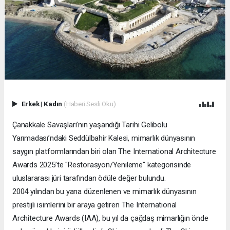
Erkek
|
Kadın
(Haberi Sesli Oku)
Çanakkale Savaşları’nın yaşandığı Tarihi Gelibolu
Yarımadası’ndaki Seddülbahir Kalesi, mimarlık dünyasının
saygın platformlarından biri olan The International Architecture
Awards 2025’te "Restorasyon/Yenileme" kategorisinde
uluslararası jüri tarafından ödüle değer bulundu.
2004 yılından bu yana düzenlenen ve mimarlık dünyasının
prestijli isimlerini bir araya getiren The International
Architecture Awards (IAA), bu yıl da çağdaş mimarlığın önde