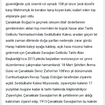
güvenliğinde çok önemli rol oynadı. 108 yıl önce ’yedi düvel’e
karşı Mehmetçik ile beraber karşı koyan kale, isabet eden top
atışlarıyla gazi oldu.
Çanakkale Boğazı’nı geçmek isteyen itilaf devletlerinin
gemilerinden atılan top mermileri ile büyük hasar alan Tarihi
Gelibolu Yarımadası’ndaki Seddülbahir Kalesi, aradan geçen bir
asırlık zaman diliminde doğa şartları nedeniyle zarar gördü.
Harap haldeki kaleyi ayağa kaldırıp, açık hava müzesi haline
getirmek için Çanakkale Savaşları Gelibolu Tarihi Alan
Başkanlığı’nca 2015 yılında başlatılan restorasyon ve çevre
düzenlemesi çalışmaları tamamlandı. 18 Mart Şehitleri Anma
Günü ve Çanakkale Deniz Zaferi’nin 108’inci yıl dönümünde
Cumhurbaşkanı Recep Tayyip Erdoğan tarafından ziyarete
açıldı. Seddülbahir Kalesi Müzesinde, ziyaretçiler kalenin 17.
yüzyıldan bugüne kadar ki tarihi hakkında bilgilendiriliyor.
Ziyaretçiler, Çanakkale Savaşları’nın ilk şehitlerinin yer aldığı
kabristanı ziyaret edip, 1915 Çanakkale Savaşları’nın bu kalede