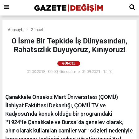
Anasayfa
Güncel
O İsme Bir Tepkide İş Dünyasından,
Rahatsızlık Duyuyoruz, Kınıyoruz!
GÜNCEL
01.03.2018 - 00:00, Güncelleme: 02.09.2021 - 15:40
Çanakkale Onsekiz Mart Üniversitesi (ÇOMÜ)
İlahiyat Fakültesi Dekanlığı, ÇOMÜ TV ve
Radyosuʹnda konuk olduğu bir programdaki
ˮ1924ʹte Çanakkale ve Bursa´da genelev olarak,
ahır olarak kullanılan camiler varˮ sözleri nedeniyle
kamuoyunun tepkisini çeken öğretim üyesi Yrd.