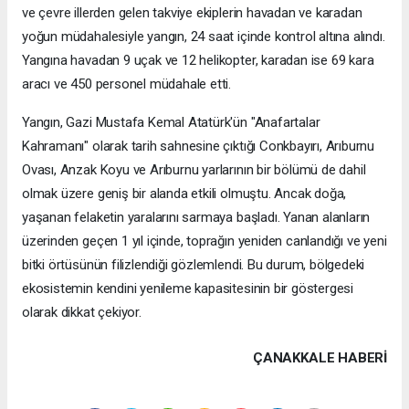
ve çevre illerden gelen takviye ekiplerin havadan ve karadan
yoğun müdahalesiyle yangın, 24 saat içinde kontrol altına alındı.
Yangına havadan 9 uçak ve 12 helikopter, karadan ise 69 kara
aracı ve 450 personel müdahale etti.
Yangın, Gazi Mustafa Kemal Atatürk'ün "Anafartalar
Kahramanı" olarak tarih sahnesine çıktığı Conkbayırı, Arıburnu
Ovası, Anzak Koyu ve Arıburnu yarlarının bir bölümü de dahil
olmak üzere geniş bir alanda etkili olmuştu. Ancak doğa,
yaşanan felaketin yaralarını sarmaya başladı. Yanan alanların
üzerinden geçen 1 yıl içinde, toprağın yeniden canlandığı ve yeni
bitki örtüsünün filizlendiği gözlemlendi. Bu durum, bölgedeki
ekosistemin kendini yenileme kapasitesinin bir göstergesi
olarak dikkat çekiyor.
ÇANAKKALE HABERİ