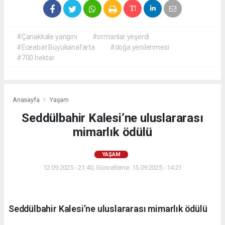
#Çanakkale yangını
#ormanlar yeşerdi
#Eceabat Büyükanafarta
#doğa yenilenmesi
#700 hektar
Anasayfa
Yaşam
Seddülbahir Kalesi’ne uluslararası
mimarlık ödülü
YAŞAM
12.09.2025 - 21:40, Güncelleme: 15.09.2025 - 14:21
Seddülbahir Kalesi’ne uluslararası mimarlık ödülü