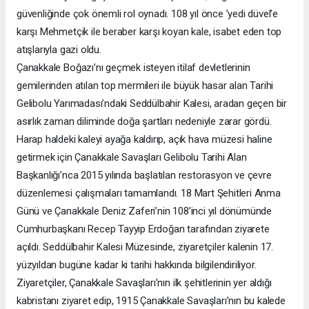
güvenliğinde çok önemli rol oynadı. 108 yıl önce ’yedi düvel’e
karşı Mehmetçik ile beraber karşı koyan kale, isabet eden top
atışlarıyla gazi oldu.
Çanakkale Boğazı’nı geçmek isteyen itilaf devletlerinin
gemilerinden atılan top mermileri ile büyük hasar alan Tarihi
Gelibolu Yarımadası’ndaki Seddülbahir Kalesi, aradan geçen bir
asırlık zaman diliminde doğa şartları nedeniyle zarar gördü.
Harap haldeki kaleyi ayağa kaldırıp, açık hava müzesi haline
getirmek için Çanakkale Savaşları Gelibolu Tarihi Alan
Başkanlığı’nca 2015 yılında başlatılan restorasyon ve çevre
düzenlemesi çalışmaları tamamlandı. 18 Mart Şehitleri Anma
Günü ve Çanakkale Deniz Zaferi’nin 108’inci yıl dönümünde
Cumhurbaşkanı Recep Tayyip Erdoğan tarafından ziyarete
açıldı. Seddülbahir Kalesi Müzesinde, ziyaretçiler kalenin 17.
yüzyıldan bugüne kadar ki tarihi hakkında bilgilendiriliyor.
Ziyaretçiler, Çanakkale Savaşları’nın ilk şehitlerinin yer aldığı
kabristanı ziyaret edip, 1915 Çanakkale Savaşları’nın bu kalede