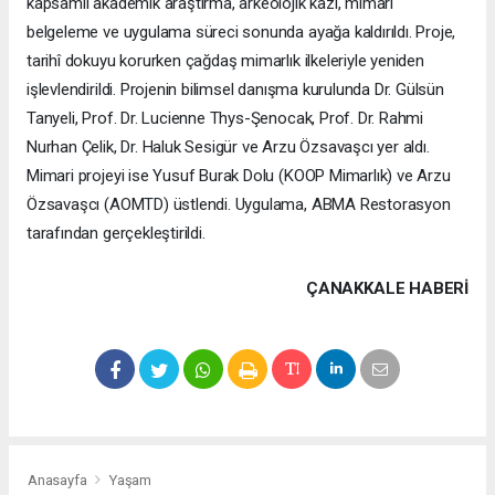
kapsamlı akademik araştırma, arkeolojik kazı, mimari
belgeleme ve uygulama süreci sonunda ayağa kaldırıldı. Proje,
tarihî dokuyu korurken çağdaş mimarlık ilkeleriyle yeniden
işlevlendirildi. Projenin bilimsel danışma kurulunda Dr. Gülsün
Tanyeli, Prof. Dr. Lucienne Thys-Şenocak, Prof. Dr. Rahmi
Nurhan Çelik, Dr. Haluk Sesigür ve Arzu Özsavaşcı yer aldı.
Mimari projeyi ise Yusuf Burak Dolu (KOOP Mimarlık) ve Arzu
Özsavaşcı (AOMTD) üstlendi. Uygulama, ABMA Restorasyon
tarafından gerçekleştirildi.
ÇANAKKALE HABERİ
Anasayfa
Yaşam