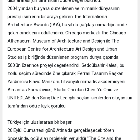
uluslararası jüri tarafından ödüle değer bulundu.
2004 yılından bu yana düzenlenen ve mimarlık dünyasının
prestijli isimlerini bir araya getiren The International
Architecture Awards (IAA), bu yıl da çağdaş mimarlığın önde
gelen örneklerini ödüllendirdi. Chicago merkezli The Chicago
Athenaeum: Museum of Architecture and Design ile The
European Centre for Architecture Art Design and Urban
Studies iş birliğinde düzenlenen program, dünya çapında
500’ün üzerinde projeyi değerlendirdi. Seddülbahir Kalesi, bu
zorlu seçim sürecinde öne çıkarak, Ferrari Tasarım Başkan
Yardımcısı Flavio Manzoni, Litvanyalı mimarlık akademisyeni
Almantas Samalaviius, Studio Cho’dan Chen-Yu Chiu ve
UNITEDLAB’den Sang Dae Lee gibi seçkin isimlerden oluşan jüri
tarafından ödüle layık görüldü.
Türkiye için uluslararası bir başarı
20 Eylül Cumartesi günü Atina’da gerçekleşecek tören
öncesinde, ödül alan projelerin yer aldığı "The City and the