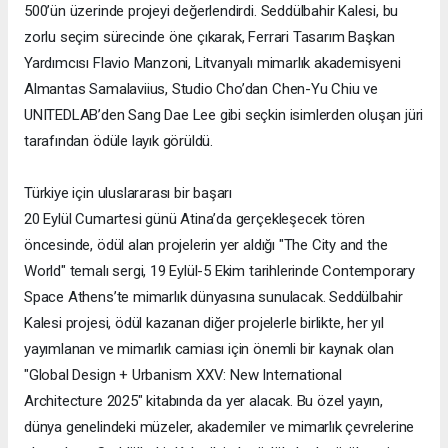
500’ün üzerinde projeyi değerlendirdi. Seddülbahir Kalesi, bu
zorlu seçim sürecinde öne çıkarak, Ferrari Tasarım Başkan
Yardımcısı Flavio Manzoni, Litvanyalı mimarlık akademisyeni
Almantas Samalaviius, Studio Cho’dan Chen-Yu Chiu ve
UNITEDLAB’den Sang Dae Lee gibi seçkin isimlerden oluşan jüri
tarafından ödüle layık görüldü.
Türkiye için uluslararası bir başarı
20 Eylül Cumartesi günü Atina’da gerçekleşecek tören
öncesinde, ödül alan projelerin yer aldığı "The City and the
World" temalı sergi, 19 Eylül-5 Ekim tarihlerinde Contemporary
Space Athens’te mimarlık dünyasına sunulacak. Seddülbahir
Kalesi projesi, ödül kazanan diğer projelerle birlikte, her yıl
yayımlanan ve mimarlık camiası için önemli bir kaynak olan
"Global Design + Urbanism XXV: New International
Architecture 2025" kitabında da yer alacak. Bu özel yayın,
dünya genelindeki müzeler, akademiler ve mimarlık çevrelerine