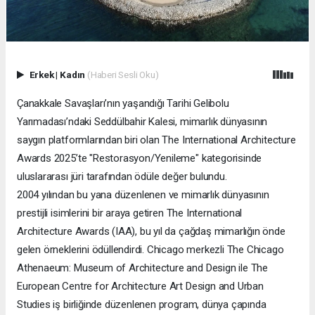
Erkek
|
Kadın
(Haberi Sesli Oku)
Çanakkale Savaşları’nın yaşandığı Tarihi Gelibolu
Yarımadası’ndaki Seddülbahir Kalesi, mimarlık dünyasının
saygın platformlarından biri olan The International Architecture
Awards 2025’te "Restorasyon/Yenileme" kategorisinde
uluslararası jüri tarafından ödüle değer bulundu.
2004 yılından bu yana düzenlenen ve mimarlık dünyasının
prestijli isimlerini bir araya getiren The International
Architecture Awards (IAA), bu yıl da çağdaş mimarlığın önde
gelen örneklerini ödüllendirdi. Chicago merkezli The Chicago
Athenaeum: Museum of Architecture and Design ile The
European Centre for Architecture Art Design and Urban
Studies iş birliğinde düzenlenen program, dünya çapında