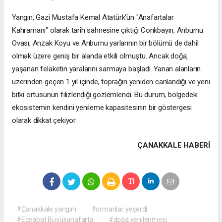
Yangın, Gazi Mustafa Kemal Atatürk'ün "Anafartalar
Kahramanı" olarak tarih sahnesine çıktığı Conkbayırı, Arıburnu
Ovası, Anzak Koyu ve Arıburnu yarlarının bir bölümü de dahil
olmak üzere geniş bir alanda etkili olmuştu. Ancak doğa,
yaşanan felaketin yaralarını sarmaya başladı. Yanan alanların
üzerinden geçen 1 yıl içinde, toprağın yeniden canlandığı ve yeni
bitki örtüsünün filizlendiği gözlemlendi. Bu durum, bölgedeki
ekosistemin kendini yenileme kapasitesinin bir göstergesi
olarak dikkat çekiyor.
ÇANAKKALE HABERİ
#Çanakkale yangını
#ormanlar yeşerdi
#Eceabat Büyükanafarta
#doğa yenilenmesi