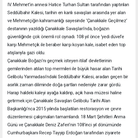
IV. Mehmet’in annesi Hatice Turhan Sultan tarafından yaptırılan
Seddülbahir Kalesi, tarihin en kanlı savaşları arasında yer alan
ve Mehmetçiğin kahramanlığı sayesinde ’Çanakkale Geçilmez’
destanının yazıldığı Çanakkale Savaşları’nda, boğazın
güvenliğinde çok önemli rol oynadı. 108 yıl önce ’yedi düvel’e
karşı Mehmetçik ile beraber karşı koyan kale, isabet eden top
atışlarıyla gazi oldu.
Çanakkale Boğazı’nı geçmek isteyen itilaf devletlerinin
gemilerinden atılan top mermileri ile büyük hasar alan Tarihi
Gelibolu Yarımadası’ndaki Seddülbahir Kalesi, aradan geçen bir
asırlık zaman diliminde doğa şartları nedeniyle zarar gördü.
Harap haldeki kaleyi ayağa kaldırıp, açık hava müzesi haline
getirmek için Çanakkale Savaşları Gelibolu Tarihi Alan
Başkanlığı’nca 2015 yılında başlatılan restorasyon ve çevre
düzenlemesi çalışmaları tamamlandı. 18 Mart Şehitleri Anma
Günü ve Çanakkale Deniz Zaferi’nin 108’inci yıl dönümünde
Cumhurbaşkanı Recep Tayyip Erdoğan tarafından ziyarete