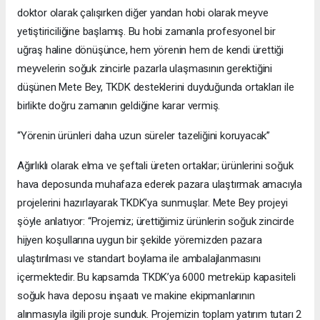
doktor olarak çalışırken diğer yandan hobi olarak meyve
yetiştiriciliğine başlamış. Bu hobi zamanla profesyonel bir
uğraş haline dönüşünce, hem yörenin hem de kendi ürettiği
meyvelerin soğuk zincirle pazarla ulaşmasının gerektiğini
düşünen Mete Bey, TKDK desteklerini duyduğunda ortakları ile
birlikte doğru zamanın geldiğine karar vermiş.
“Yörenin ürünleri daha uzun süreler tazeliğini koruyacak”
Ağırlıklı olarak elma ve şeftali üreten ortaklar; ürünlerini soğuk
hava deposunda muhafaza ederek pazara ulaştırmak amacıyla
projelerini hazırlayarak TKDK’ya sunmuşlar. Mete Bey projeyi
şöyle anlatıyor: “Projemiz; ürettiğimiz ürünlerin soğuk zincirde
hijyen koşullarına uygun bir şekilde yöremizden pazara
ulaştırılması ve standart boylama ile ambalajlanmasını
içermektedir. Bu kapsamda TKDK’ya 6000 metreküp kapasiteli
soğuk hava deposu inşaatı ve makine ekipmanlarının
alınmasıyla ilgili proje sunduk. Projemizin toplam yatırım tutarı 2