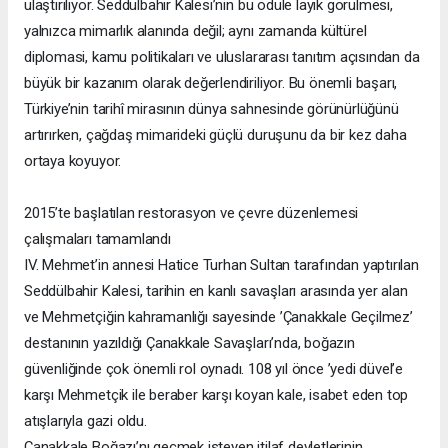
ulaştırılıyor. Seddülbahir Kalesi’nin bu ödüle layık görülmesi,
yalnızca mimarlık alanında değil; aynı zamanda kültürel
diplomasi, kamu politikaları ve uluslararası tanıtım açısından da
büyük bir kazanım olarak değerlendiriliyor. Bu önemli başarı,
Türkiye’nin tarihî mirasının dünya sahnesinde görünürlüğünü
artırırken, çağdaş mimarideki güçlü duruşunu da bir kez daha
ortaya koyuyor.
2015’te başlatılan restorasyon ve çevre düzenlemesi
çalışmaları tamamlandı
IV. Mehmet’in annesi Hatice Turhan Sultan tarafından yaptırılan
Seddülbahir Kalesi, tarihin en kanlı savaşları arasında yer alan
ve Mehmetçiğin kahramanlığı sayesinde ’Çanakkale Geçilmez’
destanının yazıldığı Çanakkale Savaşları’nda, boğazın
güvenliğinde çok önemli rol oynadı. 108 yıl önce ’yedi düvel’e
karşı Mehmetçik ile beraber karşı koyan kale, isabet eden top
atışlarıyla gazi oldu.
Çanakkale Boğazı’nı geçmek isteyen itilaf devletlerinin