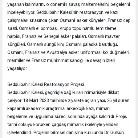
yaşanan kısımlarını, o dönemin savaş malzemelerini, belgelerini
inceleyebiliyor. Seddülbahir Kalesi’nin restorasyon ve kazı
çalışmaları sırasında çıkan Osmanlı asker künyeleri, Fransız cep
saati, Osmanlı el bombası, Krupp topu namlu temizleme
harbisi, Fransız ve Senegal asker palaları, Osmanlı mavzer
süngüleri, Osmanlı süngü kını, Osmanlı palaska barutluğu,
Osmanlı, Fransız ve Avustralya asker üniforması kol düğmeleri,
mermiler ve Fransız mühimmat sandığı ile savaşın izleri
yaşatılıyor.
Seddülbahir Kalesi Restorasyon Projesi
Seddülbahir Kalesi, geçmişle bağ kuran mimarisiyle dikkat
çekiyor. 18 Mart 2023 tarihinde ziyarete açılan yapı, 26 yıl süren
kapsamlı akademik araştırma, arkeolojik kazı, mimari
belgeleme ve uygulama süreci sonunda ayağa kaldırıldı. Proje,
tarihî dokuyu korurken çağdaş mimarlık ilkeleriyle yeniden
işlevlendirildi. Projenin bilimsel danışma kurulunda Dr. Gülsün