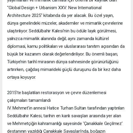
yayımlanan ve mimarlık camiası için önemli bir kaynak olan
"Global Design + Urbanism XXV: New International
Architecture 2025" kitabında da yer alacak. Bu özel yayın,
dünya genelindeki müzeler, akademiler ve mimarlık çevrelerine
ulaştırılıyor. Seddülbahir Kalesi’nin bu ödüle layık görülmesi,
yalnızca mimarlık alanında değil; aynı zamanda kültürel
diplomasi, kamu politikaları ve uluslararası tanıtım açısından da
büyük bir kazanım olarak değerlendiriliyor. Bu önemli başarı,
Türkiye’nin tarihî mirasının dünya sahnesinde görünürlüğünü
artırırken, çağdaş mimarideki güçlü duruşunu da bir kez daha
ortaya koyuyor.
2015’te başlatılan restorasyon ve çevre düzenlemesi
çalışmaları tamamlandı
IV. Mehmet’in annesi Hatice Turhan Sultan tarafından yaptırılan
Seddülbahir Kalesi, tarihin en kanlı savaşları arasında yer alan
ve Mehmetçiğin kahramanlığı sayesinde ’Çanakkale Geçilmez’
destanının yazıldığı Çanakkale Savaşları’nda, boğazın