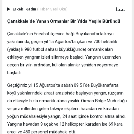
Erkek
|
Kadın
(Haberi Sesli Oku)
Çanakkale'de Yanan Ormanlar Bir Yılda Yeşile Büründü
Çanakkale'nin Eceabat ilçesine bağlı Büyükanafarta köyü
yakınlarında, geçen yıl 15 Ağustos'ta çıkan ve 700 hektarlık
(yaklaşık 980 futbol sahası büyüklüğünde) ormanlık alanı
etkileyen yangının izleri silinmeye başladı. Yangının üzerinden
geçen bir yılın ardından, kül olan alanlar yeniden yeşermeye
başladı.
Geçtiğimiz yıl 15 Ağustos'ta sabah 09.51'de Büyükanafarta
köyü yakınlarındaki ziraat arazisinde başlayan yangın, rüzgarın
da etkisiyle hızla ormanlık alana yayıldı. Orman Bölge Müdürlüğü
ve çevre illerden gelen takviye ekiplerin havadan ve karadan
yoğun müdahalesiyle yangın, 24 saat içinde kontrol altına alındı.
Yangına havadan 9 uçak ve 12 helikopter, karadan ise 69 kara
aracı ve 450 personel müdahale etti.