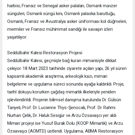
harbisi, Fransız ve Senegal asker palaları, Osmanlı mavzer
süngüleri, Osmanlı süngü kını, Osmanlı palaska barutluğu,
Osmanlı, Fransız ve Avustralya asker üniforması kol düğmeleri,
mermiler ve Fransız mühimmat sandığı ile savaşın izleri
yaşatılıyor.
Seddülbahir Kalesi Restorasyon Projesi
Seddülbahir Kalesi, geçmişle bağ kuran mimarisiyle dikkat
çekiyor. 18 Mart 2023 tarihinde ziyarete açılan yapı, 26 yıl süren
kapsamlı akademik araştırma, arkeolojik kazı, mimari
belgeleme ve uygulama süreci sonunda ayağa kaldırıldı. Proje,
tarihî dokuyu korurken çağdaş mimarlık ilkeleriyle yeniden
işlevlendirildi. Projenin bilimsel danışma kurulunda Dr. Gülsün
Tanyeli, Prof. Dr. Lucienne Thys-Şenocak, Prof. Dr. Rahmi
Nurhan Çelik, Dr. Haluk Sesigür ve Arzu Özsavaşcı yer aldı.
Mimari projeyi ise Yusuf Burak Dolu (KOOP Mimarlık) ve Arzu
Özsavaşcı (AOMTD) üstlendi. Uygulama, ABMA Restorasyon