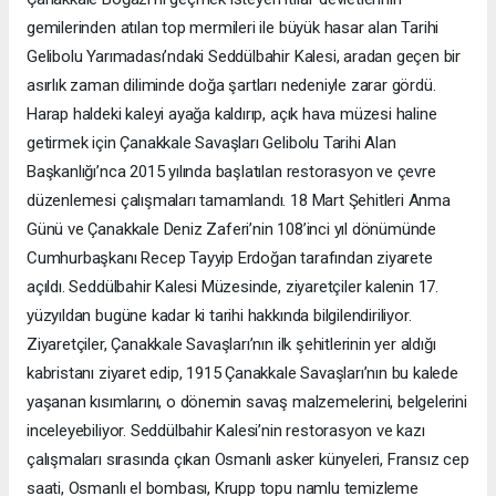
gemilerinden atılan top mermileri ile büyük hasar alan Tarihi
Gelibolu Yarımadası’ndaki Seddülbahir Kalesi, aradan geçen bir
asırlık zaman diliminde doğa şartları nedeniyle zarar gördü.
Harap haldeki kaleyi ayağa kaldırıp, açık hava müzesi haline
getirmek için Çanakkale Savaşları Gelibolu Tarihi Alan
Başkanlığı’nca 2015 yılında başlatılan restorasyon ve çevre
düzenlemesi çalışmaları tamamlandı. 18 Mart Şehitleri Anma
Günü ve Çanakkale Deniz Zaferi’nin 108’inci yıl dönümünde
Cumhurbaşkanı Recep Tayyip Erdoğan tarafından ziyarete
açıldı. Seddülbahir Kalesi Müzesinde, ziyaretçiler kalenin 17.
yüzyıldan bugüne kadar ki tarihi hakkında bilgilendiriliyor.
Ziyaretçiler, Çanakkale Savaşları’nın ilk şehitlerinin yer aldığı
kabristanı ziyaret edip, 1915 Çanakkale Savaşları’nın bu kalede
yaşanan kısımlarını, o dönemin savaş malzemelerini, belgelerini
inceleyebiliyor. Seddülbahir Kalesi’nin restorasyon ve kazı
çalışmaları sırasında çıkan Osmanlı asker künyeleri, Fransız cep
saati, Osmanlı el bombası, Krupp topu namlu temizleme