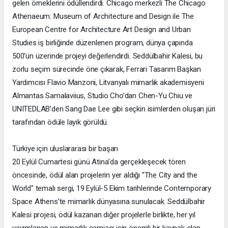
gelen örneklerini ödüllendirdi. Chicago merkezli The Chicago
Athenaeum: Museum of Architecture and Design ile The
European Centre for Architecture Art Design and Urban
Studies iş birliğinde düzenlenen program, dünya çapında
500’ün üzerinde projeyi değerlendirdi. Seddülbahir Kalesi, bu
zorlu seçim sürecinde öne çıkarak, Ferrari Tasarım Başkan
Yardımcısı Flavio Manzoni, Litvanyalı mimarlık akademisyeni
Almantas Samalaviius, Studio Cho’dan Chen-Yu Chiu ve
UNITEDLAB’den Sang Dae Lee gibi seçkin isimlerden oluşan jüri
tarafından ödüle layık görüldü.
Türkiye için uluslararası bir başarı
20 Eylül Cumartesi günü Atina’da gerçekleşecek tören
öncesinde, ödül alan projelerin yer aldığı "The City and the
World" temalı sergi, 19 Eylül-5 Ekim tarihlerinde Contemporary
Space Athens’te mimarlık dünyasına sunulacak. Seddülbahir
Kalesi projesi, ödül kazanan diğer projelerle birlikte, her yıl