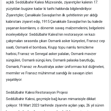
açıldı. Seddülbahir Kalesi Müzesinde, ziyaretçiler kalenin 17.
yüzyıldan bugüne kadar ki tarihi hakkında bilgilendiriliyor.
Ziyaretçiler, Çanakkale Savaşları’nın ilk şehitlerinin yer aldığı
kabristanı ziyaret edip, 1915 Çanakkale Savaşları’nın bu kalede
yaşanan kısımlarını, o dönemin savaş malzemelerini, belgelerini
inceleyebiliyor. Seddülbahir Kalesi’nin restorasyon ve kazı
çalışmaları sırasında çıkan Osmanlı asker künyeleri, Fransız cep
saati, Osmanlı el bombası, Krupp topu namlu temizleme
harbisi, Fransız ve Senegal asker palaları, Osmanlı mavzer
süngüleri, Osmanlı süngü kını, Osmanlı palaska barutluğu,
Osmanlı, Fransız ve Avustralya asker üniforması kol düğmeleri,
mermiler ve Fransız mühimmat sandığı ile savaşın izleri
yaşatılıyor.
Seddülbahir Kalesi Restorasyon Projesi
Seddülbahir Kalesi, geçmişle bağ kuran mimarisiyle dikkat
çekiyor. 18 Mart 2023 tarihinde ziyarete açılan yapı, 26 yıl süren