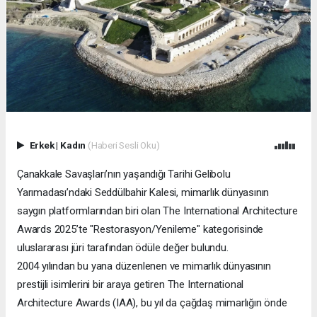
Erkek
|
Kadın
(Haberi Sesli Oku)
Çanakkale Savaşları’nın yaşandığı Tarihi Gelibolu
Yarımadası’ndaki Seddülbahir Kalesi, mimarlık dünyasının
saygın platformlarından biri olan The International Architecture
Awards 2025’te "Restorasyon/Yenileme" kategorisinde
uluslararası jüri tarafından ödüle değer bulundu.
2004 yılından bu yana düzenlenen ve mimarlık dünyasının
prestijli isimlerini bir araya getiren The International
Architecture Awards (IAA), bu yıl da çağdaş mimarlığın önde