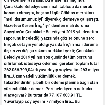
örneklerine rastladık. Bu afişler asıldığında
Çanakkale Belediyesinin mali tablosu da merak
konusu olmuştu, başkan Ülgür Gökhan merakları
“mali durumumuz iyi” diyerek gidermeye çalışmıştı.
Gazeteci Kerem İriç, “iyi” denilen mali durumu
Sayıştay’ın Çanakkale Belediyesi 2019 yılı denetim
raporunu incelediği yazısında gözler önüne serdi.
Birçok detayın yer aldığı yazıda İriç’in mali duruma
ilişkin verdiği şu rakamlar dikkat çekti; Çanakkale
Belediye 2019 yılının son gününde tüm borcunu
sıfırlamak isteseydi ödemesi gereken toplam tutar
262.056.799,04 idi yuvarlayıp söyleyelim 263 milyon
lira…Uzun vadeli yükümlülükler demek,
taksitlendirilmiş, belli bir ödeme planına bağlı olan
yükümlülükler demek. Peki belediyenin ne kadar
alacağı var? Bu tutar da 77.107.603,91 TL.
Yuvarlayıp söyleyelim 77 milyon lira… Bu