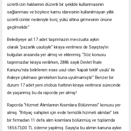
ücretli izin haklarının düzenli bir şekilde kullanmasının
sağlanması ve böylece kamu idaresinin kullanılmayan yıllık
ücretli izinler nedeniyle borç yükü altına girmesinin önüne
geçilmelidir.”
Belediyeye ait 17 adet taşınmazın mevzuata aykırı
olarak “pazarlık usulüyle” kiraya verilmesi de Sayıştay’ın
bulguları arasında yer almış ve eklenmiş; “Söz konusu
taşınmazlar kiraya verilirken, 2886 sayılı Devlet İhale
Kanunu’nda belirlenen esas usul olan ‘kapalı teklif usulü’ ile
ihaleye çıkılması gerekirken buna uyulmamıştır.” Benzer bir
durum 17 adet yeni otobüs hattının kiraya verilmesi sürecinde
de yaşanmış bu da raporda yer almış!
Raporda “Hizmet Alımlarının Kısımlara Bölünmesi” konusu yer
almış. “İhtiyaç sahipleri için evde temizlik hizmeti alımları” tek
bir firmadan 11 defa alım kısımlara bölünmüş ve toplamda
185.673,00 TL ödeme yapılmış. Sayışta bu alımın kanuna aykırı