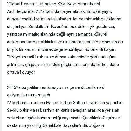
"Global Design + Urbanism XXV: New International
Architecture 2025" kitabında da yer alacak. Bu özel yayın,
dünya genelindeki müzeler, akademiler ve mimarlık çevrelerine
ulaştırılıyor. Seddülbahir Kalesi’nin bu ödüle layık görülmesi,
yalnızca mimarlık alanında değil; aynı zamanda kültürel
diplomasi, kamu politikaları ve uluslararası tanıtım açısından da
büyük bir kazanım olarak değerlendiriliyor. Bu önemli başarı,
Türkiye’nin tarihî mirasının dünya sahnesinde görünürlüğünü
artırırken, çağdaş mimarideki güçlü duruşunu da bir kez daha
ortaya koyuyor.
2015’te başlatılan restorasyon ve çevre düzenlemesi
çalışmaları tamamlandı
IV. Mehmet’in annesi Hatice Turhan Sultan tarafından yaptırılan
Seddülbahir Kalesi, tarihin en kanlı savaşları arasında yer alan
ve Mehmetçiğin kahramanlığı sayesinde ’Çanakkale Geçilmez’
destanının yazıldığı Çanakkale Savaşları’nda, boğazın