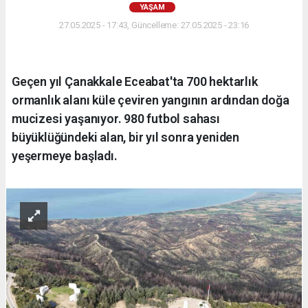
YAŞAM
27.05.2025 - 17:43, Güncelleme: 27.05.2025 - 23:16
Geçen yıl Çanakkale Eceabat'ta 700 hektarlık
ormanlık alanı küle çeviren yangının ardından doğa
mucizesi yaşanıyor. 980 futbol sahası
büyüklüğündeki alan, bir yıl sonra yeniden
yeşermeye başladı.