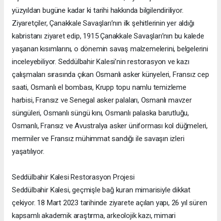
yüzyıldan bugüne kadar ki tarihi hakkında bilgilendiriliyor.
Ziyaretçiler, Çanakkale Savaşları’nın ilk şehitlerinin yer aldığı
kabristanı ziyaret edip, 1915 Çanakkale Savaşları’nın bu kalede
yaşanan kısımlarını, o dönemin savaş malzemelerini, belgelerini
inceleyebiliyor. Seddülbahir Kalesi’nin restorasyon ve kazı
çalışmaları sırasında çıkan Osmanlı asker künyeleri, Fransız cep
saati, Osmanlı el bombası, Krupp topu namlu temizleme
harbisi, Fransız ve Senegal asker palaları, Osmanlı mavzer
süngüleri, Osmanlı süngü kını, Osmanlı palaska barutluğu,
Osmanlı, Fransız ve Avustralya asker üniforması kol düğmeleri,
mermiler ve Fransız mühimmat sandığı ile savaşın izleri
yaşatılıyor.
Seddülbahir Kalesi Restorasyon Projesi
Seddülbahir Kalesi, geçmişle bağ kuran mimarisiyle dikkat
çekiyor. 18 Mart 2023 tarihinde ziyarete açılan yapı, 26 yıl süren
kapsamlı akademik araştırma, arkeolojik kazı, mimari