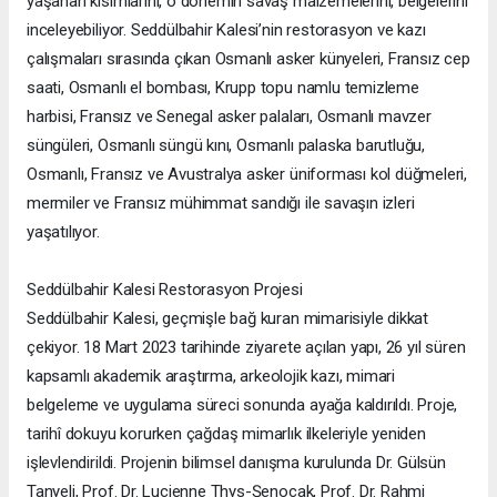
yaşanan kısımlarını, o dönemin savaş malzemelerini, belgelerini
inceleyebiliyor. Seddülbahir Kalesi’nin restorasyon ve kazı
çalışmaları sırasında çıkan Osmanlı asker künyeleri, Fransız cep
saati, Osmanlı el bombası, Krupp topu namlu temizleme
harbisi, Fransız ve Senegal asker palaları, Osmanlı mavzer
süngüleri, Osmanlı süngü kını, Osmanlı palaska barutluğu,
Osmanlı, Fransız ve Avustralya asker üniforması kol düğmeleri,
mermiler ve Fransız mühimmat sandığı ile savaşın izleri
yaşatılıyor.
Seddülbahir Kalesi Restorasyon Projesi
Seddülbahir Kalesi, geçmişle bağ kuran mimarisiyle dikkat
çekiyor. 18 Mart 2023 tarihinde ziyarete açılan yapı, 26 yıl süren
kapsamlı akademik araştırma, arkeolojik kazı, mimari
belgeleme ve uygulama süreci sonunda ayağa kaldırıldı. Proje,
tarihî dokuyu korurken çağdaş mimarlık ilkeleriyle yeniden
işlevlendirildi. Projenin bilimsel danışma kurulunda Dr. Gülsün
Tanyeli, Prof. Dr. Lucienne Thys-Şenocak, Prof. Dr. Rahmi