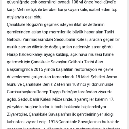
güvenliğinde çok önemli rol oynadı. 108 yıl önce ’yedi düvel’e
karşı Mehmetçik ile beraber karşı koyan kale, isabet eden top
atışlarıyla gazi oldu.
Çanakkale Boğazı’nı geçmek isteyen itilaf devletlerinin
gemilerinden atılan top mermileri ile büyük hasar alan Tarihi
Gelibolu Yarımadası’ndaki Seddülbahir Kalesi, aradan geçen bir
asırlık zaman diliminde doğa şartları nedeniyle zarar gördü.
Harap haldeki kaleyi ayağa kaldırıp, açık hava müzesi haline
getirmek için Çanakkale Savaşları Gelibolu Tarihi Alan
Başkanlığı’nca 2015 yılında başlatılan restorasyon ve çevre
düzenlemesi çalışmaları tamamlandı. 18 Mart Şehitleri Anma
Günü ve Çanakkale Deniz Zaferi’nin 108’inci yıl dönümünde
Cumhurbaşkanı Recep Tayyip Erdoğan tarafından ziyarete
açıldı. Seddülbahir Kalesi Müzesinde, ziyaretçiler kalenin 17.
yüzyıldan bugüne kadar ki tarihi hakkında bilgilendiriliyor.
Ziyaretçiler, Çanakkale Savaşları’nın ilk şehitlerinin yer aldığı
kabristanı ziyaret edip, 1915 Çanakkale Savaşları’nın bu kalede