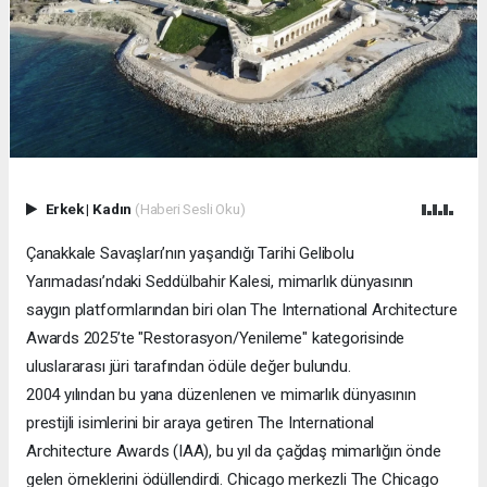
Erkek
|
Kadın
(Haberi Sesli Oku)
Çanakkale Savaşları’nın yaşandığı Tarihi Gelibolu
Yarımadası’ndaki Seddülbahir Kalesi, mimarlık dünyasının
saygın platformlarından biri olan The International Architecture
Awards 2025’te "Restorasyon/Yenileme" kategorisinde
uluslararası jüri tarafından ödüle değer bulundu.
2004 yılından bu yana düzenlenen ve mimarlık dünyasının
prestijli isimlerini bir araya getiren The International
Architecture Awards (IAA), bu yıl da çağdaş mimarlığın önde
gelen örneklerini ödüllendirdi. Chicago merkezli The Chicago