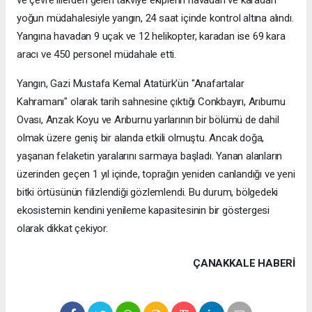
ve çevre illerden gelen takviye ekiplerin havadan ve karadan
yoğun müdahalesiyle yangın, 24 saat içinde kontrol altına alındı.
Yangına havadan 9 uçak ve 12 helikopter, karadan ise 69 kara
aracı ve 450 personel müdahale etti.
Yangın, Gazi Mustafa Kemal Atatürk'ün "Anafartalar
Kahramanı" olarak tarih sahnesine çıktığı Conkbayırı, Arıburnu
Ovası, Anzak Koyu ve Arıburnu yarlarının bir bölümü de dahil
olmak üzere geniş bir alanda etkili olmuştu. Ancak doğa,
yaşanan felaketin yaralarını sarmaya başladı. Yanan alanların
üzerinden geçen 1 yıl içinde, toprağın yeniden canlandığı ve yeni
bitki örtüsünün filizlendiği gözlemlendi. Bu durum, bölgedeki
ekosistemin kendini yenileme kapasitesinin bir göstergesi
olarak dikkat çekiyor.
ÇANAKKALE HABERİ