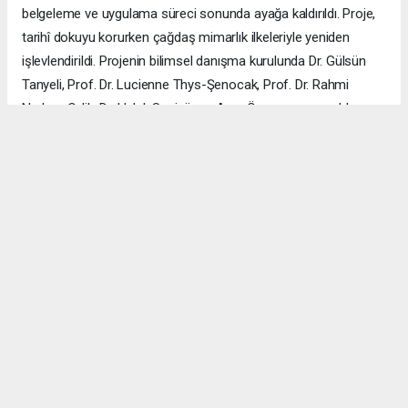
belgeleme ve uygulama süreci sonunda ayağa kaldırıldı. Proje,
tarihî dokuyu korurken çağdaş mimarlık ilkeleriyle yeniden
işlevlendirildi. Projenin bilimsel danışma kurulunda Dr. Gülsün
Tanyeli, Prof. Dr. Lucienne Thys-Şenocak, Prof. Dr. Rahmi
Nurhan Çelik, Dr. Haluk Sesigür ve Arzu Özsavaşcı yer aldı.
Mimari projeyi ise Yusuf Burak Dolu (KOOP Mimarlık) ve Arzu
Özsavaşcı (AOMTD) üstlendi. Uygulama, ABMA Restorasyon
tarafından gerçekleştirildi.
ÇANAKKALE HABERİ