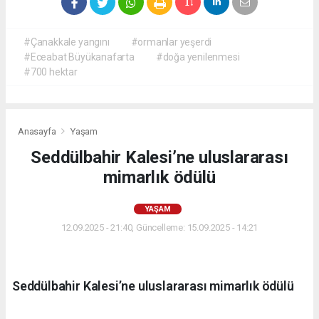
#Çanakkale yangını
#ormanlar yeşerdi
#Eceabat Büyükanafarta
#doğa yenilenmesi
#700 hektar
Anasayfa
Yaşam
Seddülbahir Kalesi’ne uluslararası
mimarlık ödülü
YAŞAM
12.09.2025 - 21:40, Güncelleme: 15.09.2025 - 14:21
Seddülbahir Kalesi’ne uluslararası mimarlık ödülü