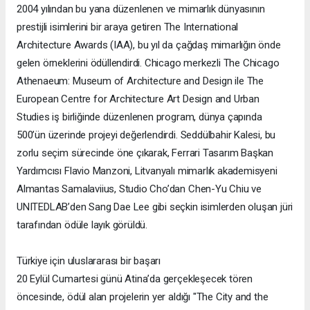
2004 yılından bu yana düzenlenen ve mimarlık dünyasının
prestijli isimlerini bir araya getiren The International
Architecture Awards (IAA), bu yıl da çağdaş mimarlığın önde
gelen örneklerini ödüllendirdi. Chicago merkezli The Chicago
Athenaeum: Museum of Architecture and Design ile The
European Centre for Architecture Art Design and Urban
Studies iş birliğinde düzenlenen program, dünya çapında
500’ün üzerinde projeyi değerlendirdi. Seddülbahir Kalesi, bu
zorlu seçim sürecinde öne çıkarak, Ferrari Tasarım Başkan
Yardımcısı Flavio Manzoni, Litvanyalı mimarlık akademisyeni
Almantas Samalaviius, Studio Cho’dan Chen-Yu Chiu ve
UNITEDLAB’den Sang Dae Lee gibi seçkin isimlerden oluşan jüri
tarafından ödüle layık görüldü.
Türkiye için uluslararası bir başarı
20 Eylül Cumartesi günü Atina’da gerçekleşecek tören
öncesinde, ödül alan projelerin yer aldığı "The City and the