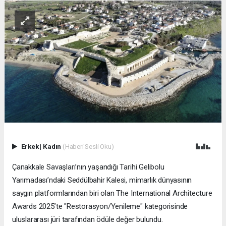
Erkek
|
Kadın
(Haberi Sesli Oku)
Çanakkale Savaşları’nın yaşandığı Tarihi Gelibolu
Yarımadası’ndaki Seddülbahir Kalesi, mimarlık dünyasının
saygın platformlarından biri olan The International Architecture
Awards 2025’te "Restorasyon/Yenileme" kategorisinde
uluslararası jüri tarafından ödüle değer bulundu.