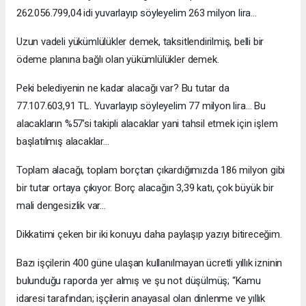
262.056.799,04 idi yuvarlayıp söyleyelim 263 milyon lira…
Uzun vadeli yükümlülükler demek, taksitlendirilmiş, belli bir
ödeme planına bağlı olan yükümlülükler demek.
Peki belediyenin ne kadar alacağı var? Bu tutar da
77.107.603,91 TL. Yuvarlayıp söyleyelim 77 milyon lira… Bu
alacakların %57’si takipli alacaklar yani tahsil etmek için işlem
başlatılmış alacaklar…
Toplam alacağı, toplam borçtan çıkardığımızda 186 milyon gibi
bir tutar ortaya çıkıyor. Borç alacağın 3,39 katı, çok büyük bir
mali dengesizlik var…
Dikkatimi çeken bir iki konuyu daha paylaşıp yazıyı bitireceğim.
Bazı işçilerin 400 güne ulaşan kullanılmayan ücretli yıllık izninin
bulunduğu raporda yer almış ve şu not düşülmüş; “Kamu
idaresi tarafından; işçilerin anayasal olan dinlenme ve yıllık