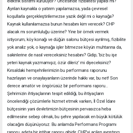
elektrik sistemi kuruluyor? Öncesinde fizibilitesi yapıldı mı?
Ayrılan kaynakla o yatırım yapılamazsa, yada çevresel
koşullarla gerçekleştirilemezse yazık değil mi o kaynağa?
Kaynak kullanılamazsa bunun hesabını kim verecek? CHP
alacak mı sorumluluğu üzerine? Yine bir örnek vermek
istiyorum; köy konağı ve düğün salonu bütçesi ayrılmış, fizibilite
yok analiz yok, o kaynağa işler bitmezse köyün muhtarına da,
sakinlerine de nasıl vereceksiniz hesabını? Gidip; ‘biz bu işe
yeteri kaynak yazmamışız, özür dileriz’ mi diyeceksiniz?
Kırsaldaki hemşehrilerimizin bu performans raporunu
hazırlayan ve onaylayanların üzerinde hakkı var, bu net! Son
derece amatör ve öngörüsüz bir performans raporu…
Şehrimizin ihtiyaçlarının tespit edildiği, bu ihtiyaçların
öncelendiği çözümlerle hizmet etmek varken, İl Özel İdare
bütçesinin yani devletimizin bütçesinin pervasızca heba
edilmesine sebep olmak, bu şehre yapılacak en büyük kötülük
olacağını düşünüyoruz. Bu anlamda Performans Programı
raporu, adeta bir intihar raporu gibidir. CHP’yi acilen ayrıştırıcı