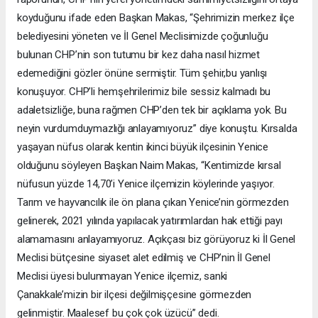
koyduğunu ifade eden Başkan Makas, “Şehrimizin merkez ilçe
belediyesini yöneten ve İl Genel Meclisimizde çoğunluğu
bulunan CHP’nin son tutumu bir kez daha nasıl hizmet
edemediğini gözler önüne sermiştir. Tüm şehir,bu yanlışı
konuşuyor. CHP’li hemşehrilerimiz bile sessiz kalmadı bu
adaletsizliğe, buna rağmen CHP’den tek bir açıklama yok. Bu
neyin vurdumduymazlığı anlayamıyoruz” diye konuştu. Kırsalda
yaşayan nüfus olarak kentin ikinci büyük ilçesinin Yenice
olduğunu söyleyen Başkan Naim Makas, “Kentimizde kırsal
nüfusun yüzde 14,70’i Yenice ilçemizin köylerinde yaşıyor.
Tarım ve hayvancılık ile ön plana çıkan Yenice’nin görmezden
gelinerek, 2021 yılında yapılacak yatırımlardan hak ettiği payı
alamamasını anlayamıyoruz. Açıkçası biz görüyoruz ki İl Genel
Meclisi bütçesine siyaset alet edilmiş ve CHP’nin İl Genel
Meclisi üyesi bulunmayan Yenice ilçemiz, sanki
Çanakkale’mizin bir ilçesi değilmişçesine görmezden
gelinmiştir. Maalesef bu çok çok üzücü” dedi.