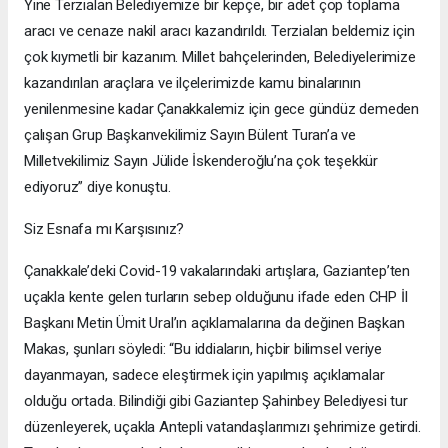
Yine Terzialan Belediyemize bir kepçe, bir adet çöp toplama
aracı ve cenaze nakil aracı kazandırıldı. Terzialan beldemiz için
çok kıymetli bir kazanım. Millet bahçelerinden, Belediyelerimize
kazandırılan araçlara ve ilçelerimizde kamu binalarının
yenilenmesine kadar Çanakkalemiz için gece gündüz demeden
çalışan Grup Başkanvekilimiz Sayın Bülent Turan’a ve
Milletvekilimiz Sayın Jülide İskenderoğlu’na çok teşekkür
ediyoruz” diye konuştu.
Siz Esnafa mı Karşısınız?
Çanakkale’deki Covid-19 vakalarındaki artışlara, Gaziantep’ten
uçakla kente gelen turların sebep olduğunu ifade eden CHP İl
Başkanı Metin Ümit Ural’ın açıklamalarına da değinen Başkan
Makas, şunları söyledi: “Bu iddiaların, hiçbir bilimsel veriye
dayanmayan, sadece eleştirmek için yapılmış açıklamalar
olduğu ortada. Bilindiği gibi Gaziantep Şahinbey Belediyesi tur
düzenleyerek, uçakla Antepli vatandaşlarımızı şehrimize getirdi.