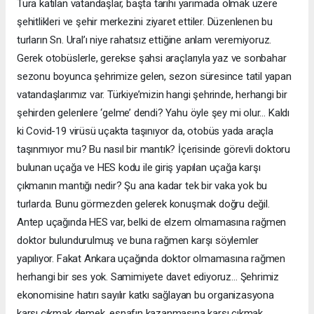
Tura katılan vatandaşlar, başta tarihi yarımada olmak üzere
şehitlikleri ve şehir merkezini ziyaret ettiler. Düzenlenen bu
turların Sn. Ural’ı niye rahatsız ettiğine anlam veremiyoruz.
Gerek otobüslerle, gerekse şahsi araçlarıyla yaz ve sonbahar
sezonu boyunca şehrimize gelen, sezon süresince tatil yapan
vatandaşlarımız var. Türkiye’mizin hangi şehrinde, herhangi bir
şehirden gelenlere ‘gelme’ dendi? Yahu öyle şey mi olur… Kaldı
ki Covid-19 virüsü uçakta taşınıyor da, otobüs yada araçla
taşınmıyor mu? Bu nasıl bir mantık? İçerisinde görevli doktoru
bulunan uçağa ve HES kodu ile giriş yapılan uçağa karşı
çıkmanın mantığı nedir? Şu ana kadar tek bir vaka yok bu
turlarda. Bunu görmezden gelerek konuşmak doğru değil.
Antep uçağında HES var, belki de elzem olmamasına rağmen
doktor bulundurulmuş ve buna rağmen karşı söylemler
yapılıyor. Fakat Ankara uçağında doktor olmamasına rağmen
herhangi bir ses yok. Samimiyete davet ediyoruz… Şehrimiz
ekonomisine hatırı sayılır katkı sağlayan bu organizasyona
karşı çıkmak demek, esnafın kazanmasına karşı çıkmak