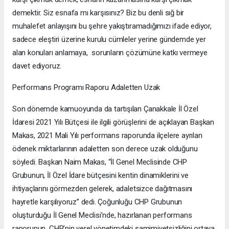
demektir. Siz esnafa mı karşısınız? Biz bu denli sığ bir
muhalefet anlayışını bu şehre yakıştıramadığımızı ifade ediyor,
sadece eleştiri üzerine kurulu cümleler yerine gündemde yer
alan konuları anlamaya, sorunların çözümüne katkı vermeye
davet ediyoruz.
Performans Programı Raporu Adaletten Uzak
Son dönemde kamuoyunda da tartışılan Çanakkale İl Özel
İdaresi 2021 Yılı Bütçesi ile ilgili görüşlerini de açıklayan Başkan
Makas, 2021 Mali Yılı performans raporunda ilçelere ayrılan
ödenek miktarlarının adaletten son derece uzak olduğunu
söyledi. Başkan Naim Makas, “İl Genel Meclisinde CHP
Grubunun, İl Özel İdare bütçesini kentin dinamiklerini ve
ihtiyaçlarını görmezden gelerek, adaletsizce dağıtmasını
hayretle karşılıyoruz” dedi. Çoğunluğu CHP Grubunun
oluşturduğu İl Genel Meclisi’nde, hazırlanan performans
raporunun, CHP’nin yerel yönetimdeki samimiyetsizliğini ortaya