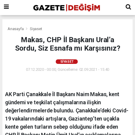
Anasayfa
Siyaset
Makas, CHP İl Başkanı Ural’a
Sordu, Siz Esnafa mı Karşısınız?
SIYASET
07.12.2020 - 00:00, Güncelleme: 02.09.2021 - 15:40
AK Parti Çanakkale İl Başkanı Naim Makas, kent
gündemi ve teşkilat çalışmalarına ilişkin
değerlendirmelerde bulundu. Çanakkale’deki Covid-
19 vakalarındaki artışlara, Gaziantep’ten uçakla
kente gelen turların sebep olduğunu ifade eden
CHP İl Başkanı Metin Ümit Ural’ın açıklamalarına