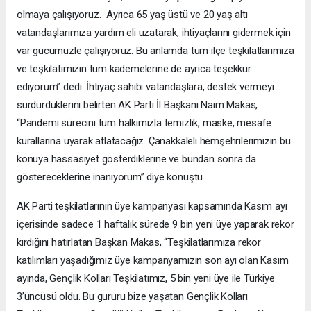
olmaya çalışıyoruz. Ayrıca 65 yaş üstü ve 20 yaş altı
vatandaşlarımıza yardım eli uzatarak, ihtiyaçlarını gidermek için
var gücümüzle çalışıyoruz. Bu anlamda tüm ilçe teşkilatlarımıza
ve teşkilatımızın tüm kademelerine de ayrıca teşekkür
ediyorum” dedi. İhtiyaç sahibi vatandaşlara, destek vermeyi
sürdürdüklerini belirten AK Parti İl Başkanı Naim Makas,
“Pandemi sürecini tüm halkımızla temizlik, maske, mesafe
kurallarına uyarak atlatacağız. Çanakkaleli hemşehrilerimizin bu
konuya hassasiyet gösterdiklerine ve bundan sonra da
göstereceklerine inanıyorum” diye konuştu.
AK Parti teşkilatlarının üye kampanyası kapsamında Kasım ayı
içerisinde sadece 1 haftalık sürede 9 bin yeni üye yaparak rekor
kırdığını hatırlatan Başkan Makas, “Teşkilatlarımıza rekor
katılımları yaşadığımız üye kampanyamızın son ayı olan Kasım
ayında, Gençlik Kolları Teşkilatımız, 5 bin yeni üye ile Türkiye
3’üncüsü oldu. Bu gururu bize yaşatan Gençlik Kolları