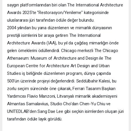
saygın platformlarından biri olan The International Architecture
Awards 2025’te "Restorasyon/Yenileme" kategorisinde
uluslararası jüri tarafından ödüle değer bulundu.
2004 yılından bu yana düzenlenen ve mimarlık dünyasının
prestijli isimlerini bir araya getiren The International
Architecture Awards (IAA), bu yıl da çağdaş mimarlığın önde
gelen örneklerini ödüllendirdi. Chicago merkezli The Chicago
Athenaeum: Museum of Architecture and Design ile The
European Centre for Architecture Art Design and Urban
Studies iş birliğinde düzenlenen program, dünya çapında
500’ün üzerinde projeyi değerlendirdi. Seddülbahir Kalesi, bu
zorlu seçim sürecinde öne çıkarak, Ferrari Tasarım Başkan
Yardımcısı Flavio Manzoni, Litvanyalı mimarlık akademisyeni
Almantas Samalaviius, Studio Cho’dan Chen-Yu Chiu ve
UNITEDLAB’den Sang Dae Lee gibi seçkin isimlerden oluşan jüri
tarafından ödüle layık görüldü.