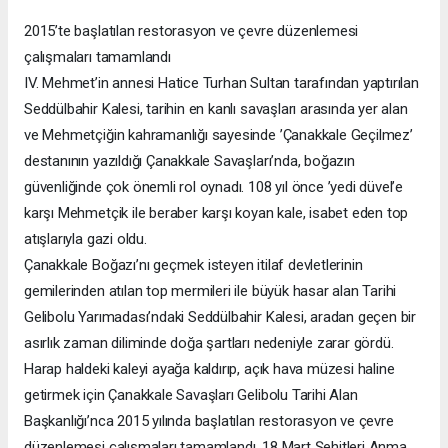
2015’te başlatılan restorasyon ve çevre düzenlemesi
çalışmaları tamamlandı
IV. Mehmet’in annesi Hatice Turhan Sultan tarafından yaptırılan
Seddülbahir Kalesi, tarihin en kanlı savaşları arasında yer alan
ve Mehmetçiğin kahramanlığı sayesinde ’Çanakkale Geçilmez’
destanının yazıldığı Çanakkale Savaşları’nda, boğazın
güvenliğinde çok önemli rol oynadı. 108 yıl önce ’yedi düvel’e
karşı Mehmetçik ile beraber karşı koyan kale, isabet eden top
atışlarıyla gazi oldu.
Çanakkale Boğazı’nı geçmek isteyen itilaf devletlerinin
gemilerinden atılan top mermileri ile büyük hasar alan Tarihi
Gelibolu Yarımadası’ndaki Seddülbahir Kalesi, aradan geçen bir
asırlık zaman diliminde doğa şartları nedeniyle zarar gördü.
Harap haldeki kaleyi ayağa kaldırıp, açık hava müzesi haline
getirmek için Çanakkale Savaşları Gelibolu Tarihi Alan
Başkanlığı’nca 2015 yılında başlatılan restorasyon ve çevre
düzenlemesi çalışmaları tamamlandı. 18 Mart Şehitleri Anma