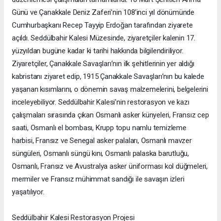
Günü ve Çanakkale Deniz Zaferi’nin 108’inci yıl dönümünde
Cumhurbaşkanı Recep Tayyip Erdoğan tarafından ziyarete
açıldı. Seddülbahir Kalesi Müzesinde, ziyaretçiler kalenin 17.
yüzyıldan bugüne kadar ki tarihi hakkında bilgilendiriliyor.
Ziyaretçiler, Çanakkale Savaşları’nın ilk şehitlerinin yer aldığı
kabristanı ziyaret edip, 1915 Çanakkale Savaşları’nın bu kalede
yaşanan kısımlarını, o dönemin savaş malzemelerini, belgelerini
inceleyebiliyor. Seddülbahir Kalesi’nin restorasyon ve kazı
çalışmaları sırasında çıkan Osmanlı asker künyeleri, Fransız cep
saati, Osmanlı el bombası, Krupp topu namlu temizleme
harbisi, Fransız ve Senegal asker palaları, Osmanlı mavzer
süngüleri, Osmanlı süngü kını, Osmanlı palaska barutluğu,
Osmanlı, Fransız ve Avustralya asker üniforması kol düğmeleri,
mermiler ve Fransız mühimmat sandığı ile savaşın izleri
yaşatılıyor.
Seddülbahir Kalesi Restorasyon Projesi