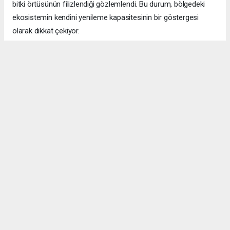
bitki örtüsünün filizlendiği gözlemlendi. Bu durum, bölgedeki
ekosistemin kendini yenileme kapasitesinin bir göstergesi
olarak dikkat çekiyor.
ÇANAKKALE HABERİ
#Çanakkale yangını
#ormanlar yeşerdi
#Eceabat Büyükanafarta
#doğa yenilenmesi
#700 hektar
haber paketi
haber scripti
haber yazılımı
Tüm hakları saklı tutulmaktadır.Copyright 2026©