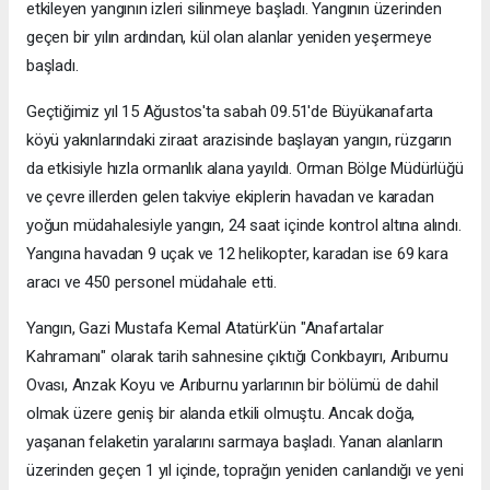
etkileyen yangının izleri silinmeye başladı. Yangının üzerinden
geçen bir yılın ardından, kül olan alanlar yeniden yeşermeye
başladı.
Geçtiğimiz yıl 15 Ağustos'ta sabah 09.51'de Büyükanafarta
köyü yakınlarındaki ziraat arazisinde başlayan yangın, rüzgarın
da etkisiyle hızla ormanlık alana yayıldı. Orman Bölge Müdürlüğü
ve çevre illerden gelen takviye ekiplerin havadan ve karadan
yoğun müdahalesiyle yangın, 24 saat içinde kontrol altına alındı.
Yangına havadan 9 uçak ve 12 helikopter, karadan ise 69 kara
aracı ve 450 personel müdahale etti.
Yangın, Gazi Mustafa Kemal Atatürk'ün "Anafartalar
Kahramanı" olarak tarih sahnesine çıktığı Conkbayırı, Arıburnu
Ovası, Anzak Koyu ve Arıburnu yarlarının bir bölümü de dahil
olmak üzere geniş bir alanda etkili olmuştu. Ancak doğa,
yaşanan felaketin yaralarını sarmaya başladı. Yanan alanların
üzerinden geçen 1 yıl içinde, toprağın yeniden canlandığı ve yeni