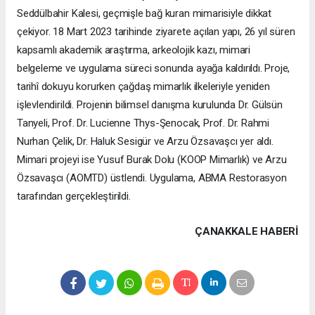
Seddülbahir Kalesi, geçmişle bağ kuran mimarisiyle dikkat
çekiyor. 18 Mart 2023 tarihinde ziyarete açılan yapı, 26 yıl süren
kapsamlı akademik araştırma, arkeolojik kazı, mimari
belgeleme ve uygulama süreci sonunda ayağa kaldırıldı. Proje,
tarihî dokuyu korurken çağdaş mimarlık ilkeleriyle yeniden
işlevlendirildi. Projenin bilimsel danışma kurulunda Dr. Gülsün
Tanyeli, Prof. Dr. Lucienne Thys-Şenocak, Prof. Dr. Rahmi
Nurhan Çelik, Dr. Haluk Sesigür ve Arzu Özsavaşcı yer aldı.
Mimari projeyi ise Yusuf Burak Dolu (KOOP Mimarlık) ve Arzu
Özsavaşcı (AOMTD) üstlendi. Uygulama, ABMA Restorasyon
tarafından gerçekleştirildi.
ÇANAKKALE HABERİ