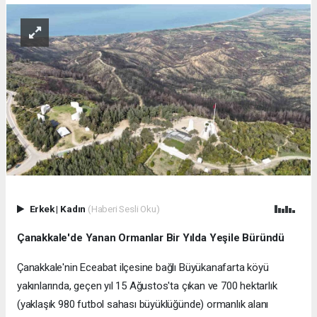
Erkek
|
Kadın
(Haberi Sesli Oku)
Çanakkale'de Yanan Ormanlar Bir Yılda Yeşile Büründü
Çanakkale'nin Eceabat ilçesine bağlı Büyükanafarta köyü
yakınlarında, geçen yıl 15 Ağustos'ta çıkan ve 700 hektarlık
(yaklaşık 980 futbol sahası büyüklüğünde) ormanlık alanı