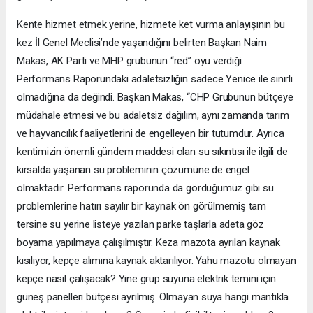
Kente hizmet etmek yerine, hizmete ket vurma anlayışının bu
kez İl Genel Meclisi’nde yaşandığını belirten Başkan Naim
Makas, AK Parti ve MHP grubunun “red” oyu verdiği
Performans Raporundaki adaletsizliğin sadece Yenice ile sınırlı
olmadığına da değindi. Başkan Makas, “CHP Grubunun bütçeye
müdahale etmesi ve bu adaletsiz dağılım, aynı zamanda tarım
ve hayvancılık faaliyetlerini de engelleyen bir tutumdur. Ayrıca
kentimizin önemli gündem maddesi olan su sıkıntısı ile ilgili de
kırsalda yaşanan su probleminin çözümüne de engel
olmaktadır. Performans raporunda da gördüğümüz gibi su
problemlerine hatırı sayılır bir kaynak ön görülmemiş tam
tersine su yerine listeye yazılan parke taşlarla adeta göz
boyama yapılmaya çalışılmıştır. Keza mazota ayrılan kaynak
kısılıyor, kepçe alımına kaynak aktarılıyor. Yahu mazotu olmayan
kepçe nasıl çalışacak? Yine grup suyuna elektrik temini için
güneş panelleri bütçesi ayrılmış. Olmayan suya hangi mantıkla