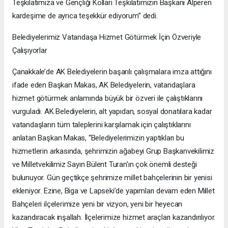
Teşkilatımıza ve Gençliği Kolları Teşkilatımızın Başkanı Alperen
kardeşime de ayrıca teşekkür ediyorum” dedi.
Belediyelerimiz Vatandaşa Hizmet Götürmek İçin Özveriyle
Çalışıyorlar
Çanakkale’de AK Belediyelerin başarılı çalışmalara imza attığını
ifade eden Başkan Makas, AK Belediyelerin, vatandaşlara
hizmet götürmek anlamında büyük bir özveri ile çalıştıklarını
vurguladı. AK Belediyelerin, alt yapıdan, sosyal donatılara kadar
vatandaşların tüm taleplerini karşılamak için çalıştıklarını
anlatan Başkan Makas, “Belediyelerimizin yaptıkları bu
hizmetlerin arkasında, şehrimizin ağabeyi Grup Başkanvekilimiz
ve Milletvekilimiz Sayın Bülent Turan’ın çok önemli desteği
bulunuyor. Gün geçtikçe şehrimize millet bahçelerinin bir yenisi
ekleniyor. Ezine, Biga ve Lapseki’de yapımları devam eden Millet
Bahçeleri ilçelerimize yeni bir vizyon, yeni bir heyecan
kazandıracak inşallah. İlçelerimize hizmet araçları kazandırılıyor.