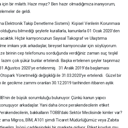
için bir milattı. Hazır mıyız? Ben hazır olmadığımıza inanıyorum,
elemeler de geldi.
ırma Elektronik Takip Denetleme Sistemi) Kişisel Verilerin Korunması
duğunu bilmediği şeylerle kurallarla, kanunlarla 01 Ocak 2020’den
 olacaktık. Hiçbir kamyoncunun Sayısal Takograf ve Ulaştırma
lme imkanı yok arkadaşlar, bireysel kamyoncular için söylüyorum.
size birinin cep telefonunu sorduğunda verdiğiniz zaman suç teşkil
si lazım çok şükür bunlar ertelendi. Başka ertelenen şeyler taşınmaz
esi 31 Ağustos 2020’ye ertelenmiş. 31 Aralık 2019’da başlaması
Otopark Yönetmeliği değişikliği ile 31.03.2020’ye ertelendi. Güzel bir
 ile gecikme zammı oranları 30.12.2019 tarihinden itibaren aylık
OBB’nin de büyük sorumluluğu bulunuyor. Çünkü kanun yapıcı
 konuşuyor arkadaşlar. Yani daha önce perakendecilerin etiket
rakendecilerin, bakkalların TOBB’daki Sektör Meclisinde kimler var?
uz ama Migros, BİM, A101 şimdi Ticaret Müdürlüğümüz veya Zabıta
netleyelim. İnönü caddesindeki bir markete gidiyor. Etiket koydun mu