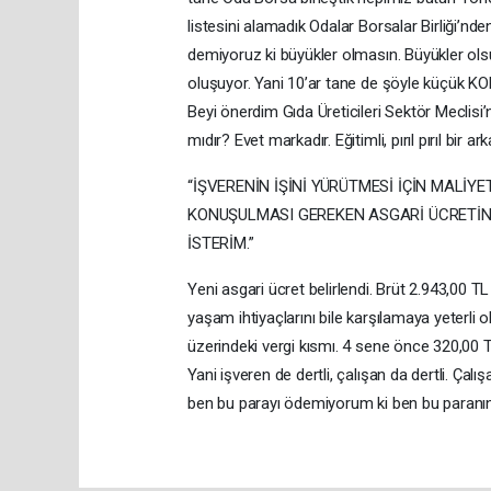
listesini alamadık Odalar Borsalar Birliği’nd
demiyoruz ki büyükler olmasın. Büyükler ols
oluşuyor. Yani 10’ar tane de şöyle küçük KO
Beyi önerdim Gıda Üreticileri Sektör Mecli
mıdır? Evet markadır. Eğitimli, pırıl pırıl bi
“İŞVERENİN İŞİNİ YÜRÜTMESİ İÇİN MALİY
KONUŞULMASI GEREKEN ASGARİ ÜCRETİN
İSTERİM.”
Yeni asgari ücret belirlendi. Brüt 2.943,00 TL
yaşam ihtiyaçlarını bile karşılamaya yeterli o
üzerindeki vergi kısmı. 4 sene önce 320,00 T
Yani işveren de dertli, çalışan da dertli. Çal
ben bu parayı ödemiyorum ki ben bu paranı