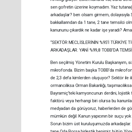
sen gofretin üzerine koymadım. Yaz tutanağı
arkadaşlar? ben olsam girmem, dolayısıyla 
bakkallarından da 1 tane, 2 tane temsilci ol
kanununu çıkardık ne kadar işe yaradı? Ama
“SEKTÖR MECLİSLERİNİN %95’İ TÜRKİYE 
ARKADAŞLAR. YANİ %99,8 TOBB’DA TEMSİ
Ben seçilmiş Yönetim Kurulu Başkanıyım, siz
mikrofonda. Bizim başka TOBB’da mikrofonum
de 2,3 defa kimlerden oluşuyor? Sektör ile i
ormancılıksa Orman Bakanlığı, taşımacılıks
Bayramiç’teki kamyoncunun derdini, lojistik 
faktörü veya herhangi biri olursa bu kanunl
medyadan da görüyoruz, haberlerden de gö
mümkün değil. Kanun yapıcının bir suçu yok
Sorun bizim üst kuruluşumuzda arkadaşlar. 
tane Oda Borsa birleştik hepimiz bütün Yönet