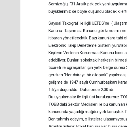
Semizoğlu; “31 Aralık pek çok yeni uygulama 
büyüklerimiz de böyle düşündü olacak ki ert
Sayısal Takograf ile ilgili UETDS’ne ( Ulaşt
Kanunu Taşınmaz Kanunu gibi kimsenin ne ol
itibaren yönetilecektik. Bazı kanunlara tabi
Elektronik Takip Denetleme Sistemi yürütebi
Kişilerin Verilenin Korunması Kanunu birisi 
edebiliyor. Bunları sokaktaki herkesin bilme
ticareti ile uğraşanlar için yetki belge sür
gereken “Her daireye bir otopark” yapılması, 
gelişme de 1947 sayılı Cumhurbaşkanı kararı
1,6’ya düşürüldü. Daha önce 2,00 idi.
Bu uygulamalar ile ilgili üst kuruluşumuz T
TOBB’daki Sektör Meclisleri ile bu kanunları
kanununda yaşadığı mağduriyeti konuştuk. Pe
Ben tahmin edeyim, o listelere ulaşamıyor
Amirliği gidiyor. Etiket kanunu var, bunu de