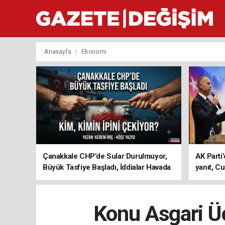
Anasayfa
Ekonomi
Çanakkale CHP’de Sular Durulmuyor,
AK Parti’
Büyük Tasfiye Başladı, İddialar Havada
yanıt, Cu
Uçuşuyor
ediyoru
Konu Asgari Üc