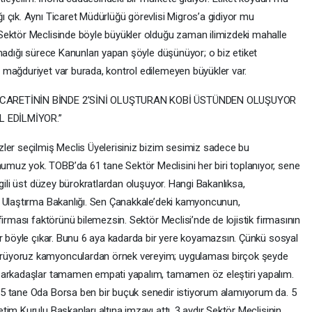
 çık. Aynı Ticaret Müdürlüğü görevlisi Migros’a gidiyor mu
Sektör Meclisinde böyle büyükler olduğu zaman ilimizdeki mahalle
madığı sürece Kanunları yapan şöyle düşünüyor; o biz etiket
 mağduriyet var burada, kontrol edilemeyen büyükler var.
TİCARETİNİN BİNDE 2’SİNİ OLUŞTURAN KOBİ ÜSTÜNDEN OLUŞUYOR
L EDİLMİYOR.”
ler seçilmiş Meclis Üyelerisiniz bizim sesimiz sadece bu
uz yok. TOBB’da 61 tane Sektör Meclisini her biri toplanıyor, sene
lgili üst düzey bürokratlardan oluşuyor. Hangi Bakanlıksa,
a Ulaştırma Bakanlığı. Sen Çanakkale’deki kamyoncunun,
firması faktörünü bilemezsin. Sektör Meclisi’nde de lojistik firmasının
ar böyle çıkar. Bunu 6 aya kadarda bir yere koyamazsın. Çünkü sosyal
rüyoruz kamyonculardan örnek vereyim; uygulaması birçok şeyde
 arkadaşlar tamamen empati yapalım, tamamen öz eleştiri yapalım.
5 tane Oda Borsa ben bir buçuk senedir istiyorum alamıyorum da. 5
im Kurulu Başkanları altına imzayı attı. 3 aydır Sektör Meclisinin