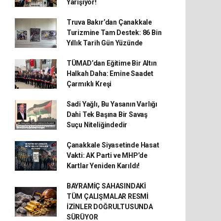
Yarışıyor!
Truva Bakır’dan Çanakkale
Turizmine Tam Destek: 86 Bin
Yıllık Tarih Gün Yüzünde
TÜMAD’dan Eğitime Bir Altın
Halkah Daha: Emine Saadet
Çarmıklı Kreşi
Sadi Yağlı, Bu Yasanın Varlığı
Dahi Tek Başına Bir Savaş
Suçu Niteliğindedir
Çanakkale Siyasetinde Hasat
Vakti: AK Parti ve MHP’de
Kartlar Yeniden Karıldı!
BAYRAMİÇ SAHASINDAKİ
TÜM ÇALIŞMALAR RESMİ
İZİNLER DOĞRULTUSUNDA
SÜRÜYOR