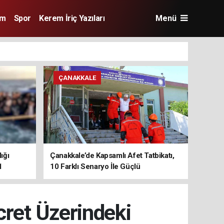
im
Spor
Kerem İriç Yazıları
Menü
ÇANAKKALE
ığı
Çanakkale’de Kapsamlı Afet Tatbikatı,
1
10 Farklı Senaryo İle Güçlü
Koordinasyon
cret Üzerindeki