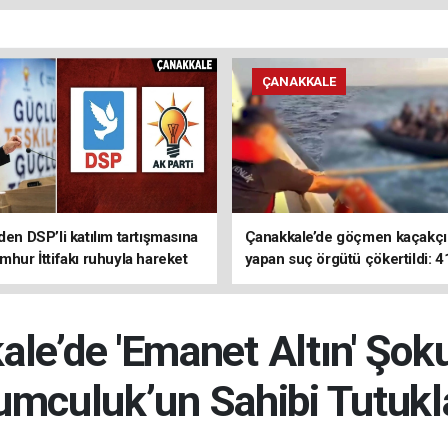
ÇANAKKALE
den DSP’li katılım tartışmasına
Çanakkale’de göçmen kaçakçıl
mhur İttifakı ruhuyla hareket
yapan suç örgütü çökertildi: 4
z
tutuklama
le’de 'Emanet Altın' Şok
mculuk’un Sahibi Tutukl