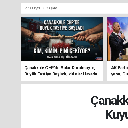
Anasayfa
Yaşam
Çanakkale CHP’de Sular Durulmuyor,
AK Parti’
Büyük Tasfiye Başladı, İddialar Havada
yanıt, Cu
Uçuşuyor
ediyoru
Çanakka
Kuyu