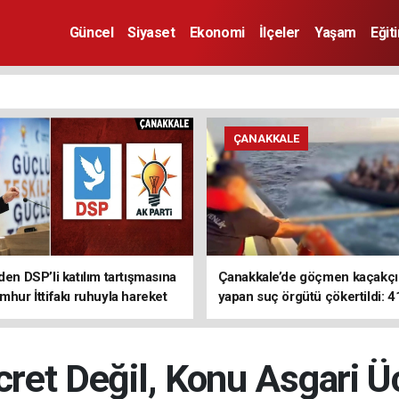
Güncel
Siyaset
Ekonomi
İlçeler
Yaşam
Eğit
ÇANAKKALE
den DSP’li katılım tartışmasına
Çanakkale’de göçmen kaçakçıl
mhur İttifakı ruhuyla hareket
yapan suç örgütü çökertildi: 4
z
tutuklama
ret Değil, Konu Asgari Ü