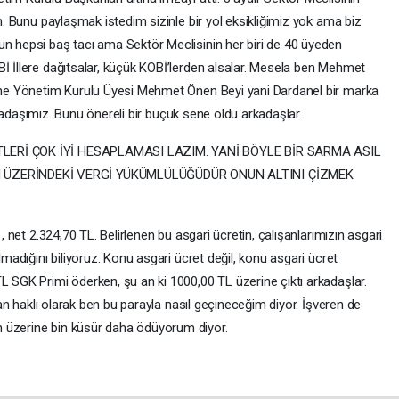
en. Bunu paylaşmak istedim sizinle bir yol eksikliğimiz yok ama biz
un hepsi baş tacı ama Sektör Meclisinin her biri de 40 üyeden
Bİ İllere dağıtsalar, küçük KOBİ’lerden alsalar. Mesela ben Mehmet
si’ne Yönetim Kurulu Üyesi Mehmet Önen Beyi yani Dardanel bir marka
r arkadaşımız. Bunu önereli bir buçuk sene oldu arkadaşlar.
ETLERİ ÇOK İYİ HESAPLAMASI LAZIM. YANİ BÖYLE BİR SARMA ASIL
 ÜZERİNDEKİ VERGİ YÜKÜMLÜLÜĞÜDÜR ONUN ALTINI ÇİZMEK
 , net 2.324,70 TL. Belirlenen bu asgari ücretin, çalışanlarımızın asgari
lmadığını biliyoruz. Konu asgari ücret değil, konu asgari ücret
L SGK Primi öderken, şu an ki 1000,00 TL üzerine çıktı arkadaşlar.
ışan haklı olarak ben bu parayla nasıl geçineceğim diyor. İşveren de
n üzerine bin küsür daha ödüyorum diyor.