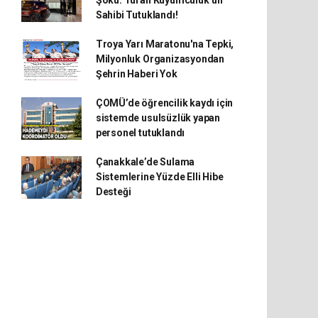
Şoku: Turan Kuyumculuk’un
Sahibi Tutuklandı!
Troya Yarı Maratonu'na Tepki,
Milyonluk Organizasyondan
Şehrin Haberi Yok
ÇOMÜ’de öğrencilik kaydı için
sistemde usulsüzlük yapan
personel tutuklandı
Çanakkale’de Sulama
Sistemlerine Yüzde Elli Hibe
Desteği