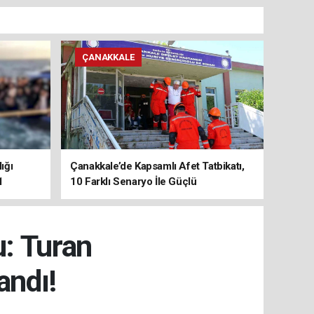
ÇANAKKALE
ığı
Çanakkale’de Kapsamlı Afet Tatbikatı,
1
10 Farklı Senaryo İle Güçlü
Koordinasyon
u: Turan
andı!