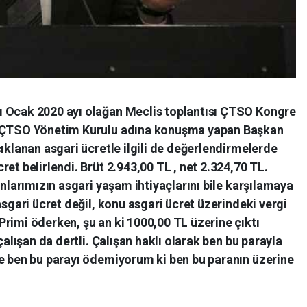
ı Ocak 2020 ayı olağan Meclis toplantısı ÇTSO Kongre
. ÇTSO Yönetim Kurulu adına konuşma yapan Başkan
çıklanan asgari ücretle ilgili de değerlendirmelerde
et belirlendi. Brüt 2.943,00 TL , net 2.324,70 TL.
anlarımızın asgari yaşam ihtiyaçlarını bile karşılamaya
asgari ücret değil, konu asgari ücret üzerindeki vergi
rimi öderken, şu an ki 1000,00 TL üzerine çıktı
çalışan da dertli. Çalışan haklı olarak ben bu parayla
de ben bu parayı ödemiyorum ki ben bu paranın üzerine