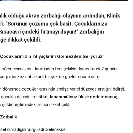
lık olduğu akran zorbalığı olayının ardından, Klinik
ndi: "Sorunun çözümü çok basit. Çocuklarınıza
ısacası içindeki fırtınayı duyun!" Zorbalığın
e dikkat çekildi.
"Çocuklarımızın İhtiyaçlarını Görmezden Geliyoruz"
r öğrencinin akranı tarafından feci şekilde darbedilerek 7 gündür
eğini bir kez daha kanlı bir şekilde gözler önüne serdi.
on dönemde çocuklar arasında endişe verici düzeyde arttığını belirtti.
çocuklarda ciddi bir
öfke, tahammülsüzlük
ve
neden-sonuç
 şiddet eğilimindeki artışa dikkat çekti.
 Zorbalık
ksel olmadığını vurguladı. Geleneksel