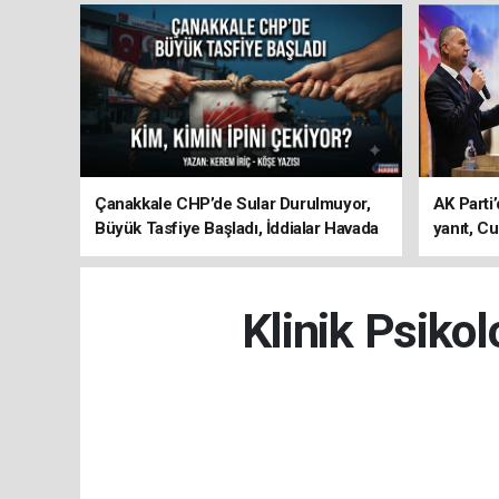
Çanakkale CHP’de Sular Durulmuyor,
AK Parti’
Büyük Tasfiye Başladı, İddialar Havada
yanıt, Cu
Uçuşuyor
ediyoru
Klinik Psiko