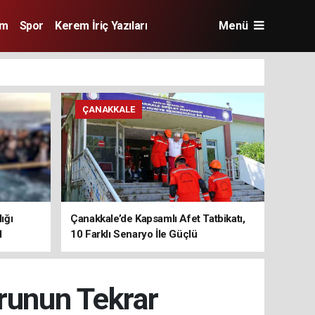
im
Spor
Kerem İriç Yazıları
Menü
ÇANAKKALE
ığı
Çanakkale’de Kapsamlı Afet Tatbikatı,
1
10 Farklı Senaryo İle Güçlü
Koordinasyon
orunun Tekrar