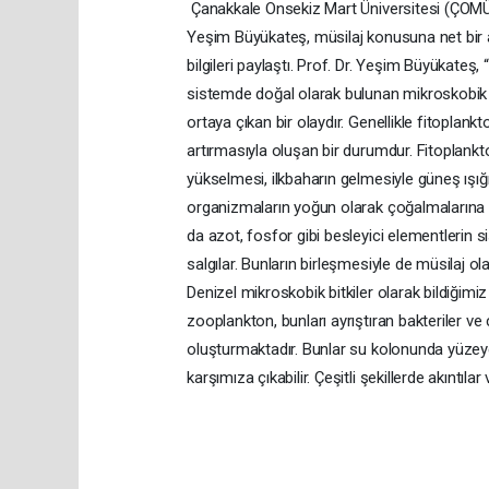
Çanakkale Onsekiz Mart Üniversitesi (ÇOMÜ) D
Yeşim Büyükateş, müsilaj konusuna net bir aç
bilgileri paylaştı. Prof. Dr. Yeşim Büyükateş,
sistemde doğal olarak bulunan mikroskobik 
ortaya çıkan bir olaydır. Genellikle fitoplank
artırmasıyla oluşan bir durumdur. Fitoplankt
yükselmesi, ilkbaharın gelmesiyle güneş ışığ
organizmaların yoğun olarak çoğalmalarına se
da azot, fosfor gibi besleyici elementlerin s
salgılar. Bunların birleşmesiyle de müsilaj o
Denizel mikroskobik bitkiler olarak bildiğim
zooplankton, bunları ayrıştıran bakteriler ve
oluşturmaktadır. Bunlar su kolonunda yüze
karşımıza çıkabilir. Çeşitli şekillerde akıntıla