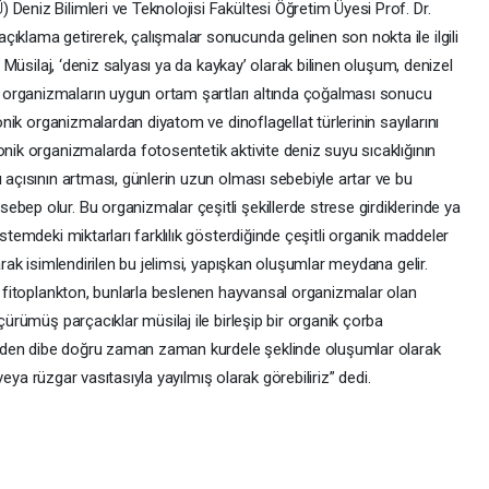
eniz Bilimleri ve Teknolojisi Fakültesi Öğretim Üyesi Prof. Dr.
ıklama getirerek, çalışmalar sonucunda gelinen son nokta ile ilgili
 “ Müsilaj, ‘deniz salyası ya da kaykay’ olarak bilinen oluşum, denizel
organizmaların uygun ortam şartları altında çoğalması sonucu
tonik organizmalardan diyatom ve dinoflagellat türlerinin sayılarını
onik organizmalarda fotosentetik aktivite deniz suyu sıcaklığının
ı açısının artması, günlerin uzun olması sebebiyle artar ve bu
bep olur. Bu organizmalar çeşitli şekillerde strese girdiklerinde ya
istemdeki miktarları farklılık gösterdiğinde çeşitli organik maddeler
larak isimlendirilen bu jelimsi, yapışkan oluşumlar meydana gelir.
iz fitoplankton, bunlarla beslenen hayvansal organizmalar olan
 çürümüş parçacıklar müsilaj ile birleşip bir organik çorba
yden dibe doğru zaman zaman kurdele şeklinde oluşumlar olarak
r veya rüzgar vasıtasıyla yayılmış olarak görebiliriz” dedi.