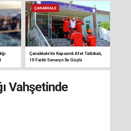
ÇANAKKALE
ığı
Çanakkale’de Kapsamlı Afet Tatbikatı,
1
10 Farklı Senaryo İle Güçlü
Koordinasyon
ğı Vahşetinde