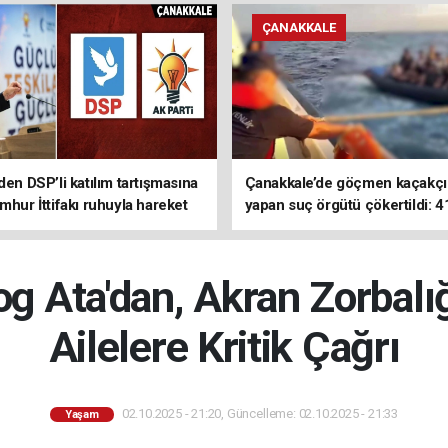
ÇANAKKALE
den DSP’li katılım tartışmasına
Çanakkale’de göçmen kaçakçıl
mhur İttifakı ruhuyla hareket
yapan suç örgütü çökertildi: 4
z
tutuklama
log Ata'dan, Akran Zorbalı
Ailelere Kritik Çağrı
02.10.2025 - 21:20, Güncelleme: 02.10.2025 - 21:33
Yaşam