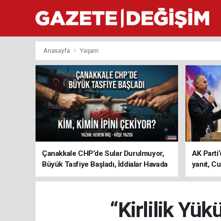
Anasayfa
Yaşam
Çanakkale CHP’de Sular Durulmuyor,
AK Parti’
Büyük Tasfiye Başladı, İddialar Havada
yanıt, Cu
Uçuşuyor
ediyoru
“Kirlilik Yü