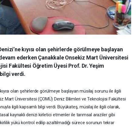
nizi’ne kıyısı olan şehirlerde görülmeye başlayan
ar devam ederken Çanakkale Onsekiz Mart Üniversitesi
isi Fakültesi Öğretim Üyesi Prof. Dr. Yeşim
ilgi verdi.
ısı olan şehirlerde görülmeye başlayan müsilaj sorunu ile ilgili
Mart Üniversitesi (ÇOMÜ) Deniz Bilimleri ve Teknolojisi Fakültesi
a ilgili kapsamlı bilgi verdi. Büyükateş, müsilaj ile ilgili olarak,
asal kaynaklı denizi kirletici etmenler ile tarımsal araziler gibi
rlilik yükü kontrol edilip azaltılmadığı sürece sorunun tekrar