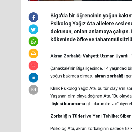
Biga'da bir öğrencinin yoğun bakım
Psikolog Yağız Ata ailelere sesle
dokunun, onları anlamaya çalışın. K
kökeninde öfke ve tahammülsüzlüğ
Akran Zorbalığı
Vahşeti: Uzman Uyardı: 
Çanakkale’nin Biga ilçesinde, 14 yaşındaki bi
yoğun bakımda olması,
akran zorbalığı
gerç
Klinik Psikolog Yağız Ata, bu tür olayların s
Yaşanan elim olaya değinen Ata, “Bu olayda 
ilişkisi kuramama
gibi durumlar var,” diyerek
Zorbalığın Türleri ve Yeni Tehlike: Siber
Psikolog Ata, akran zorbalığının sadece fizi