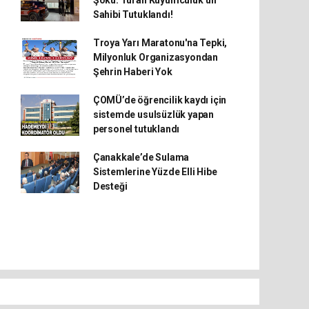
Şoku: Turan Kuyumculuk’un
Sahibi Tutuklandı!
Troya Yarı Maratonu'na Tepki,
Milyonluk Organizasyondan
Şehrin Haberi Yok
ÇOMÜ’de öğrencilik kaydı için
sistemde usulsüzlük yapan
personel tutuklandı
Çanakkale’de Sulama
Sistemlerine Yüzde Elli Hibe
Desteği