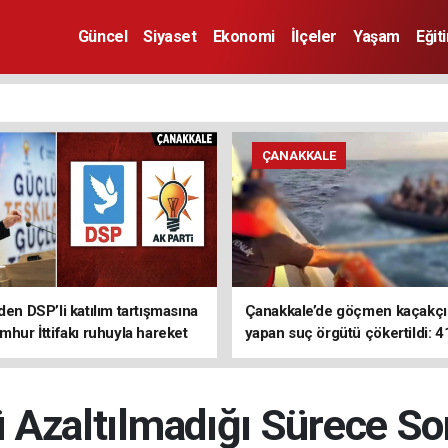
Güncel
Siyaset
Ekonomi
İlçeler
Yaşam
Eğit
ÇANAKKALE
den DSP’li katılım tartışmasına
Çanakkale’de göçmen kaçakçıl
mhur İttifakı ruhuyla hareket
yapan suç örgütü çökertildi: 4
z
tutuklama
kü Azaltılmadığı Sürece S