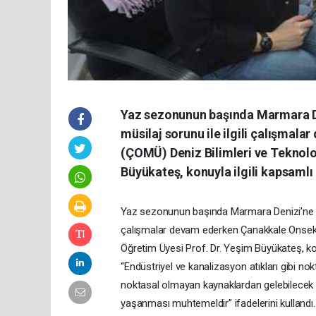
Yaz sezonunun başında Marmara De
müsilaj sorunu ile ilgili çalışmal
(ÇOMÜ) Deniz Bilimleri ve Teknoloj
Büyükateş, konuyla ilgili kapsamlı b
Yaz sezonunun başında Marmara Denizi’ne kıy
çalışmalar devam ederken Çanakkale Onsekiz 
Öğretim Üyesi Prof. Dr. Yeşim Büyükateş, konuyl
“Endüstriyel ve kanalizasyon atıkları gibi nokt
noktasal olmayan kaynaklardan gelebilecek ki
yaşanması muhtemeldir” ifadelerini kullandı.