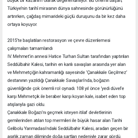
büyük bir kazanım olarak değerlendiriliyor. Bu önemli başarı,
Türkiye’nin tarihî mirasının dünya sahnesinde görünürlüğünü
artırırken, çağdaş mimarideki güçlü duruşunu da bir kez daha
ortaya koyuyor.
2015’te başlatılan restorasyon ve çevre düzenlemesi
çalışmaları tamamlandı
IV. Mehmet’in annesi Hatice Turhan Sultan tarafından yaptırılan
Seddülbahir Kalesi, tarihin en kanlı savaşları arasında yer alan
ve Mehmetçiğin kahramanlığı sayesinde ’Çanakkale Geçilmez’
destanının yazıldığı Çanakkale Savaşları’nda, boğazın
güvenliğinde çok önemli rol oynadı. 108 yıl önce ’yedi düvel’e
karşı Mehmetçik ile beraber karşı koyan kale, isabet eden top
atışlarıyla gazi oldu.
Çanakkale Boğazı’nı geçmek isteyen itilaf devletlerinin
gemilerinden atılan top mermileri ile büyük hasar alan Tarihi
Gelibolu Yarımadası’ndaki Seddülbahir Kalesi, aradan geçen bir
asırlık zaman diliminde doğa şartları nedeniyle zarar gördü.