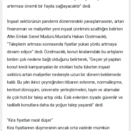
artırması önemli bir fayda sağlayacaktır" dedi.
İnşaat sektörünün pandemi dönemindeki yavaşlamasının, artan
finansman ve maliyetler yeni inşaat üretimini azalttığını belirten
Altın Emlak Genel Müdürü Mustafa Hakan Özelmacıklı,
"Taleplerin artması sonrasında fiyatlar yukarı yönlü artmaya
devam ediyor" dedi. Özelmacıklı, konut kiralarındaki bu artışların
birden çok nedene bağlı olduğunu belirterek, “Geçen yıl yapılan
konut kredi kampanyaları ile stokları hızla tüketen inşaat
sektörü artan maliyetler nedeniyle uzun bir dönem beklemede
kaldı. Bu yılın ikinci çeyreğinden itibaren evlenme, normalleşme,
kentsel dönüşüm, üniversite yerleştirmeleri, tayin ve atamalar
ile çok hızlı bir talep artışı oldu. Eski evlerden ziyade güvenilir ve
tadilatlı konutlara daha da yoğun talep yaşandı” dedi.
"Kira fiyatları nasıl düşer"
Kira fiyatlarının düşmesinin ancak orta vadede mümkün