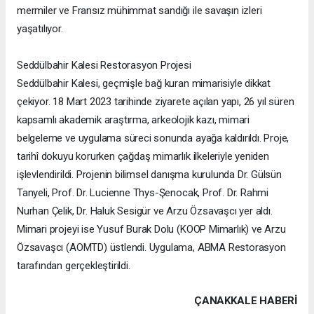
mermiler ve Fransız mühimmat sandığı ile savaşın izleri
yaşatılıyor.
Seddülbahir Kalesi Restorasyon Projesi
Seddülbahir Kalesi, geçmişle bağ kuran mimarisiyle dikkat
çekiyor. 18 Mart 2023 tarihinde ziyarete açılan yapı, 26 yıl süren
kapsamlı akademik araştırma, arkeolojik kazı, mimari
belgeleme ve uygulama süreci sonunda ayağa kaldırıldı. Proje,
tarihî dokuyu korurken çağdaş mimarlık ilkeleriyle yeniden
işlevlendirildi. Projenin bilimsel danışma kurulunda Dr. Gülsün
Tanyeli, Prof. Dr. Lucienne Thys-Şenocak, Prof. Dr. Rahmi
Nurhan Çelik, Dr. Haluk Sesigür ve Arzu Özsavaşcı yer aldı.
Mimari projeyi ise Yusuf Burak Dolu (KOOP Mimarlık) ve Arzu
Özsavaşcı (AOMTD) üstlendi. Uygulama, ABMA Restorasyon
tarafından gerçekleştirildi.
ÇANAKKALE HABERİ