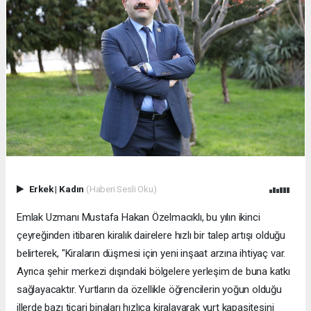
Erkek
|
Kadın
(Haberi Sesli Oku)
Emlak Uzmanı Mustafa Hakan Özelmacıklı, bu yılın ikinci
çeyreğinden itibaren kiralık dairelere hızlı bir talep artışı olduğu
belirterek, "Kiraların düşmesi için yeni inşaat arzına ihtiyaç var.
Ayrıca şehir merkezi dışındaki bölgelere yerleşim de buna katkı
sağlayacaktır. Yurtların da özellikle öğrencilerin yoğun olduğu
illerde bazı ticari binaları hızlıca kiralayarak yurt kapasitesini