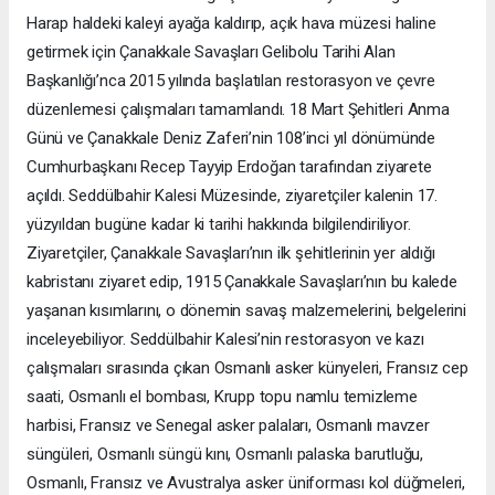
Harap haldeki kaleyi ayağa kaldırıp, açık hava müzesi haline
getirmek için Çanakkale Savaşları Gelibolu Tarihi Alan
Başkanlığı’nca 2015 yılında başlatılan restorasyon ve çevre
düzenlemesi çalışmaları tamamlandı. 18 Mart Şehitleri Anma
Günü ve Çanakkale Deniz Zaferi’nin 108’inci yıl dönümünde
Cumhurbaşkanı Recep Tayyip Erdoğan tarafından ziyarete
açıldı. Seddülbahir Kalesi Müzesinde, ziyaretçiler kalenin 17.
yüzyıldan bugüne kadar ki tarihi hakkında bilgilendiriliyor.
Ziyaretçiler, Çanakkale Savaşları’nın ilk şehitlerinin yer aldığı
kabristanı ziyaret edip, 1915 Çanakkale Savaşları’nın bu kalede
yaşanan kısımlarını, o dönemin savaş malzemelerini, belgelerini
inceleyebiliyor. Seddülbahir Kalesi’nin restorasyon ve kazı
çalışmaları sırasında çıkan Osmanlı asker künyeleri, Fransız cep
saati, Osmanlı el bombası, Krupp topu namlu temizleme
harbisi, Fransız ve Senegal asker palaları, Osmanlı mavzer
süngüleri, Osmanlı süngü kını, Osmanlı palaska barutluğu,
Osmanlı, Fransız ve Avustralya asker üniforması kol düğmeleri,