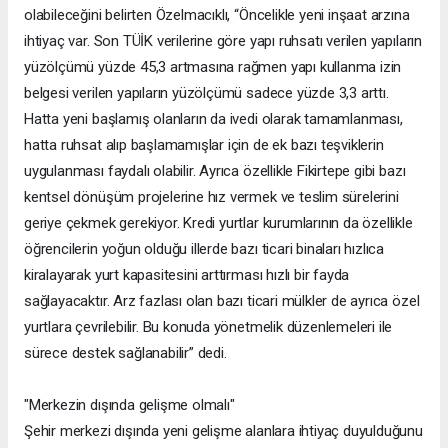
olabileceğini belirten Özelmacıklı, “Öncelikle yeni inşaat arzına
ihtiyaç var. Son TÜİK verilerine göre yapı ruhsatı verilen yapıların
yüzölçümü yüzde 45,3 artmasına rağmen yapı kullanma izin
belgesi verilen yapıların yüzölçümü sadece yüzde 3,3 arttı.
Hatta yeni başlamış olanların da ivedi olarak tamamlanması,
hatta ruhsat alıp başlamamışlar için de ek bazı teşviklerin
uygulanması faydalı olabilir. Ayrıca özellikle Fikirtepe gibi bazı
kentsel dönüşüm projelerine hız vermek ve teslim sürelerini
geriye çekmek gerekiyor. Kredi yurtlar kurumlarının da özellikle
öğrencilerin yoğun olduğu illerde bazı ticari binaları hızlıca
kiralayarak yurt kapasitesini arttırması hızlı bir fayda
sağlayacaktır. Arz fazlası olan bazı ticari mülkler de ayrıca özel
yurtlara çevrilebilir. Bu konuda yönetmelik düzenlemeleri ile
sürece destek sağlanabilir” dedi.
"Merkezin dışında gelişme olmalı"
Şehir merkezi dışında yeni gelişme alanlara ihtiyaç duyulduğunu