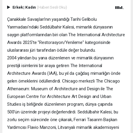
Erkek
|
Kadın
(Haberi Sesli Oku)
Çanakkale Savaşları’nın yaşandığı Tarihi Gelibolu
Yarımadası’ndaki Seddülbahir Kalesi, mimarlık dünyasının
saygın platformlarından biri olan The International Architecture
Awards 2025’te "Restorasyon/Yenileme" kategorisinde
uluslararası jüri tarafından ödüle değer bulundu.
2004 yılından bu yana düzenlenen ve mimarlık dünyasının
prestijli isimlerini bir araya getiren The International
Architecture Awards (IAA), bu yıl da çağdaş mimarlığın önde
gelen örneklerini ödüllendirdi. Chicago merkezli The Chicago
Athenaeum: Museum of Architecture and Design ile The
European Centre for Architecture Art Design and Urban
Studies iş birliğinde düzenlenen program, dünya çapında
500’ün üzerinde projeyi değerlendirdi. Seddülbahir Kalesi, bu
zorlu seçim sürecinde öne çıkarak, Ferrari Tasarım Başkan
Yardımcısı Flavio Manzoni, Litvanyalı mimarlık akademisyeni