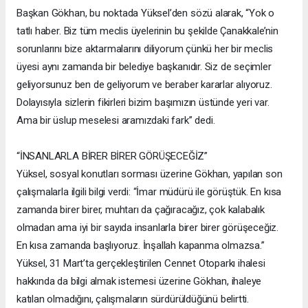
Başkan Gökhan, bu noktada Yüksel’den sözü alarak, “Yok o
tatlı haber. Biz tüm meclis üyelerinin bu şekilde Çanakkale’nin
sorunlarını bize aktarmalarını diliyorum çünkü her bir meclis
üyesi aynı zamanda bir belediye başkanıdır. Siz de seçimler
geliyorsunuz ben de geliyorum ve beraber kararlar alıyoruz.
Dolayısıyla sizlerin fikirleri bizim başımızın üstünde yeri var.
Ama bir üslup meselesi aramızdaki fark” dedi.
“İNSANLARLA BİRER BİRER GÖRÜŞECEĞİZ”
Yüksel, sosyal konutları sorması üzerine Gökhan, yapılan son
çalışmalarla ilgili bilgi verdi: “İmar müdürü ile görüştük. En kısa
zamanda birer birer, muhtarı da çağıracağız, çok kalabalık
olmadan ama iyi bir sayıda insanlarla birer birer görüşeceğiz.
En kısa zamanda başlıyoruz. İnşallah kapanma olmazsa.”
Yüksel, 31 Mart’ta gerçekleştirilen Cennet Otoparkı ihalesi
hakkında da bilgi almak istemesi üzerine Gökhan, ihaleye
katılan olmadığını, çalışmaların sürdürüldüğünü belirtti.