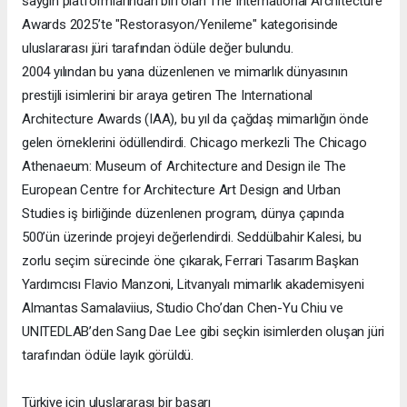
saygın platformlarından biri olan The International Architecture
Awards 2025’te "Restorasyon/Yenileme" kategorisinde
uluslararası jüri tarafından ödüle değer bulundu.
2004 yılından bu yana düzenlenen ve mimarlık dünyasının
prestijli isimlerini bir araya getiren The International
Architecture Awards (IAA), bu yıl da çağdaş mimarlığın önde
gelen örneklerini ödüllendirdi. Chicago merkezli The Chicago
Athenaeum: Museum of Architecture and Design ile The
European Centre for Architecture Art Design and Urban
Studies iş birliğinde düzenlenen program, dünya çapında
500’ün üzerinde projeyi değerlendirdi. Seddülbahir Kalesi, bu
zorlu seçim sürecinde öne çıkarak, Ferrari Tasarım Başkan
Yardımcısı Flavio Manzoni, Litvanyalı mimarlık akademisyeni
Almantas Samalaviius, Studio Cho’dan Chen-Yu Chiu ve
UNITEDLAB’den Sang Dae Lee gibi seçkin isimlerden oluşan jüri
tarafından ödüle layık görüldü.
Türkiye için uluslararası bir başarı