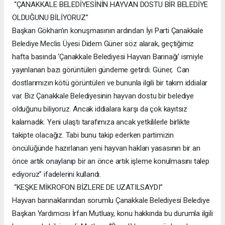
“ÇANAKKALE BELEDİYESİNİN HAYVAN DOSTU BİR BELEDİYE
OLDUĞUNU BİLİYORUZ”
Başkan Gökhan’ın konuşmasının ardından İyi Parti Çanakkale
Belediye Meclis Üyesi Didem Güner söz alarak, geçtiğimiz
hafta basında ‘Çanakkale Belediyesi Hayvan Barınağı’ ismiyle
yayınlanan bazı görüntüleri gündeme getirdi. Güner, Can
dostlarımızın kötü görüntüleri ve bununla ilgili bir takım iddialar
var. Biz Çanakkale Belediyesinin hayvan dostu bir belediye
olduğunu biliyoruz. Ancak iddialara karşı da çok kayıtsız
kalamadık. Yeni ulaştı tarafımıza ancak yetkililerle birlikte
takipte olacağız. Tabi bunu takip ederken partimizin
öncülüğünde hazırlanan yeni hayvan hakları yasasının bir an
önce artık onaylanıp bir an önce artık işleme konulmasını talep
ediyoruz” ifadelerini kullandı.
“KEŞKE MİKROFON BİZLERE DE UZATILSAYDI”
Hayvan barınaklarından sorumlu Çanakkale Belediyesi Belediye
Başkan Yardımcısı İrfan Mutluay, konu hakkında bu durumla ilgili