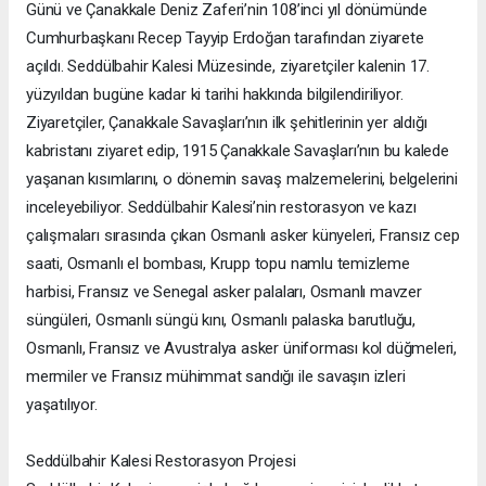
Günü ve Çanakkale Deniz Zaferi’nin 108’inci yıl dönümünde
Cumhurbaşkanı Recep Tayyip Erdoğan tarafından ziyarete
açıldı. Seddülbahir Kalesi Müzesinde, ziyaretçiler kalenin 17.
yüzyıldan bugüne kadar ki tarihi hakkında bilgilendiriliyor.
Ziyaretçiler, Çanakkale Savaşları’nın ilk şehitlerinin yer aldığı
kabristanı ziyaret edip, 1915 Çanakkale Savaşları’nın bu kalede
yaşanan kısımlarını, o dönemin savaş malzemelerini, belgelerini
inceleyebiliyor. Seddülbahir Kalesi’nin restorasyon ve kazı
çalışmaları sırasında çıkan Osmanlı asker künyeleri, Fransız cep
saati, Osmanlı el bombası, Krupp topu namlu temizleme
harbisi, Fransız ve Senegal asker palaları, Osmanlı mavzer
süngüleri, Osmanlı süngü kını, Osmanlı palaska barutluğu,
Osmanlı, Fransız ve Avustralya asker üniforması kol düğmeleri,
mermiler ve Fransız mühimmat sandığı ile savaşın izleri
yaşatılıyor.
Seddülbahir Kalesi Restorasyon Projesi