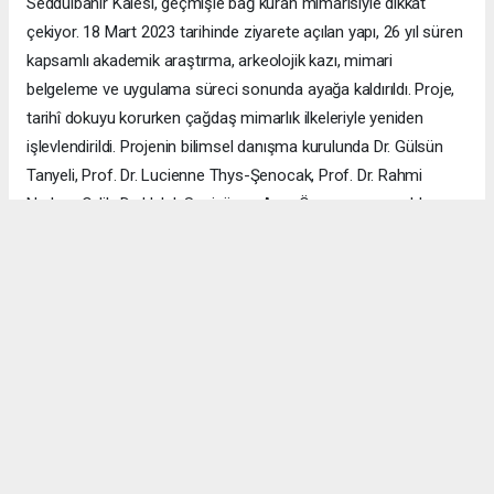
Seddülbahir Kalesi, geçmişle bağ kuran mimarisiyle dikkat
çekiyor. 18 Mart 2023 tarihinde ziyarete açılan yapı, 26 yıl süren
kapsamlı akademik araştırma, arkeolojik kazı, mimari
belgeleme ve uygulama süreci sonunda ayağa kaldırıldı. Proje,
tarihî dokuyu korurken çağdaş mimarlık ilkeleriyle yeniden
işlevlendirildi. Projenin bilimsel danışma kurulunda Dr. Gülsün
Tanyeli, Prof. Dr. Lucienne Thys-Şenocak, Prof. Dr. Rahmi
Nurhan Çelik, Dr. Haluk Sesigür ve Arzu Özsavaşcı yer aldı.
Mimari projeyi ise Yusuf Burak Dolu (KOOP Mimarlık) ve Arzu
Özsavaşcı (AOMTD) üstlendi. Uygulama, ABMA Restorasyon
tarafından gerçekleştirildi.
ÇANAKKALE HABERİ