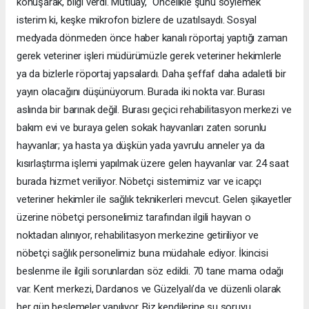
konuşarak, bilgi verdi. Mutluay, “Öncelikle şunu söylemek
isterim ki, keşke mikrofon bizlere de uzatılsaydı. Sosyal
medyada dönmeden önce haber kanalı röportaj yaptığı zaman
gerek veteriner işleri müdürümüzle gerek veteriner hekimlerle
ya da bizlerle röportaj yapsalardı. Daha şeffaf daha adaletli bir
yayın olacağını düşünüyorum. Burada iki nokta var. Burası
aslında bir barınak değil. Burası geçici rehabilitasyon merkezi ve
bakım evi ve buraya gelen sokak hayvanları zaten sorunlu
hayvanlar; ya hasta ya düşkün yada yavrulu anneler ya da
kısırlaştırma işlemi yapılmak üzere gelen hayvanlar var. 24 saat
burada hizmet veriliyor. Nöbetçi sistemimiz var ve icapçı
veteriner hekimler ile sağlık teknikerleri mevcut. Gelen şikayetler
üzerine nöbetçi personelimiz tarafından ilgili hayvan o
noktadan alınıyor, rehabilitasyon merkezine getiriliyor ve
nöbetçi sağlık personelimiz buna müdahale ediyor. İkincisi
beslenme ile ilgili sorunlardan söz edildi. 70 tane mama odağı
var. Kent merkezi, Dardanos ve Güzelyalı’da ve düzenli olarak
her gün beslemeler yapılıyor. Biz kendilerine şu soruyu