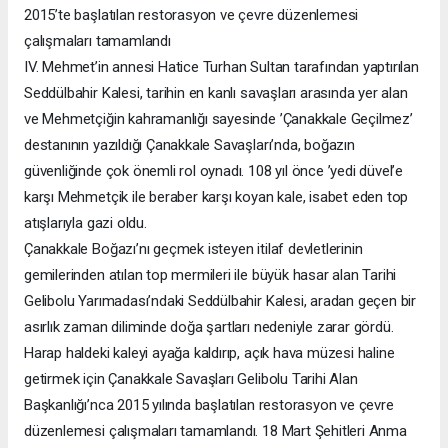
2015’te başlatılan restorasyon ve çevre düzenlemesi
çalışmaları tamamlandı
IV. Mehmet’in annesi Hatice Turhan Sultan tarafından yaptırılan
Seddülbahir Kalesi, tarihin en kanlı savaşları arasında yer alan
ve Mehmetçiğin kahramanlığı sayesinde ’Çanakkale Geçilmez’
destanının yazıldığı Çanakkale Savaşları’nda, boğazın
güvenliğinde çok önemli rol oynadı. 108 yıl önce ’yedi düvel’e
karşı Mehmetçik ile beraber karşı koyan kale, isabet eden top
atışlarıyla gazi oldu.
Çanakkale Boğazı’nı geçmek isteyen itilaf devletlerinin
gemilerinden atılan top mermileri ile büyük hasar alan Tarihi
Gelibolu Yarımadası’ndaki Seddülbahir Kalesi, aradan geçen bir
asırlık zaman diliminde doğa şartları nedeniyle zarar gördü.
Harap haldeki kaleyi ayağa kaldırıp, açık hava müzesi haline
getirmek için Çanakkale Savaşları Gelibolu Tarihi Alan
Başkanlığı’nca 2015 yılında başlatılan restorasyon ve çevre
düzenlemesi çalışmaları tamamlandı. 18 Mart Şehitleri Anma