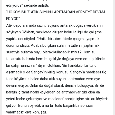
ediliyoruz” şeklinde anlattı.
“ÜÇ KÖYÜMÜZ ATIK SUYUNU ARITMADAN VERMEYE DEVAM
EDİYOR”
Atık depo alanında sızıntı suyunu arıtarak doğaya verdiklerini
söyleyen Gökhan, sahillerde oluşan koku ile ilgili de çalışma
yaptıklarını söyledi. “Hatta bir adım ötede çalışma yapmak
durumundayız. Acaba bu çıkan suların etütlerini yaptırmak
suretiyle sulama suyu olarak kullanabilir miyiz? Hem su
tasarrufu babında hem bu şekliyle doğaya vermeme şeklinde
bir çalışmamız var” diyen Gökhan, “Bir handikabı bir türlü
aşamadık o da Sarıçay’ın kirliği konusu. Sarıçay’a maalesef üç
tane köyümüz halen daha atık suyunu arıtmadan vermeye
devam ediyor. Onlar da doğal olarak denizle buluşuyor. Bir de
barajın iç tarafındaki köylerden de arıtması var gibi olsa da
yeteri kadar çekilmiyor ve maalesef barajın içine atıkları köylerin
gidiyor. Bunu söyledik ama bir türlü başarılı bir sonuca
varamadık” diye konuştu.