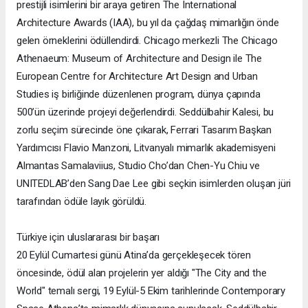
prestijli isimlerini bir araya getiren The International
Architecture Awards (IAA), bu yıl da çağdaş mimarlığın önde
gelen örneklerini ödüllendirdi. Chicago merkezli The Chicago
Athenaeum: Museum of Architecture and Design ile The
European Centre for Architecture Art Design and Urban
Studies iş birliğinde düzenlenen program, dünya çapında
500’ün üzerinde projeyi değerlendirdi. Seddülbahir Kalesi, bu
zorlu seçim sürecinde öne çıkarak, Ferrari Tasarım Başkan
Yardımcısı Flavio Manzoni, Litvanyalı mimarlık akademisyeni
Almantas Samalaviius, Studio Cho’dan Chen-Yu Chiu ve
UNITEDLAB’den Sang Dae Lee gibi seçkin isimlerden oluşan jüri
tarafından ödüle layık görüldü.
Türkiye için uluslararası bir başarı
20 Eylül Cumartesi günü Atina’da gerçekleşecek tören
öncesinde, ödül alan projelerin yer aldığı "The City and the
World" temalı sergi, 19 Eylül-5 Ekim tarihlerinde Contemporary