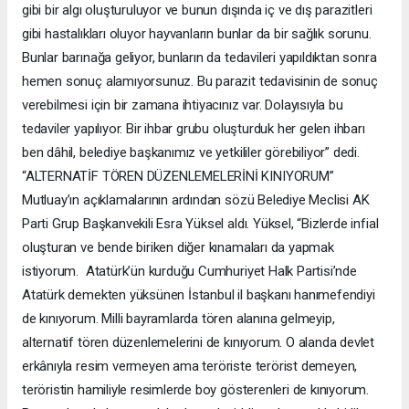
gibi bir algı oluşturuluyor ve bunun dışında iç ve dış parazitleri
gibi hastalıkları oluyor hayvanların bunlar da bir sağlık sorunu.
Bunlar barınağa geliyor, bunların da tedavileri yapıldıktan sonra
hemen sonuç alamıyorsunuz. Bu parazit tedavisinin de sonuç
verebilmesi için bir zamana ihtiyacınız var. Dolayısıyla bu
tedaviler yapılıyor. Bir ihbar grubu oluşturduk her gelen ihbarı
ben dâhil, belediye başkanımız ve yetkililer görebiliyor” dedi.
“ALTERNATİF TÖREN DÜZENLEMELERİNİ KINIYORUM”
Mutluay’ın açıklamalarının ardından sözü Belediye Meclisi AK
Parti Grup Başkanvekili Esra Yüksel aldı. Yüksel, “Bizlerde infial
oluşturan ve bende biriken diğer kınamaları da yapmak
istiyorum. Atatürk’ün kurduğu Cumhuriyet Halk Partisi’nde
Atatürk demekten yüksünen İstanbul il başkanı hanımefendiyi
de kınıyorum. Milli bayramlarda tören alanına gelmeyip,
alternatif tören düzenlemelerini de kınıyorum. O alanda devlet
erkânıyla resim vermeyen ama teröriste terörist demeyen,
teröristin hamiliyle resimlerde boy gösterenleri de kınıyorum.