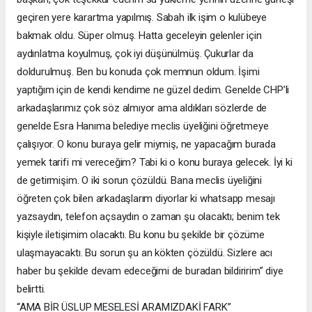
geçiren yere karartma yapılmış. Sabah ilk işim o kulübeye
bakmak oldu. Süper olmuş. Hatta geceleyin gelenler için
aydınlatma koyulmuş, çok iyi düşünülmüş. Çukurlar da
doldurulmuş. Ben bu konuda çok memnun oldum. İşimi
yaptığım için de kendi kendime ne güzel dedim. Genelde CHP’li
arkadaşlarımız çok söz almıyor ama aldıkları sözlerde de
genelde Esra Hanıma belediye meclis üyeliğini öğretmeye
çalışıyor. O konu buraya gelir miymiş, ne yapacağım burada
yemek tarifi mi vereceğim? Tabi ki o konu buraya gelecek. İyi ki
de getirmişim. O iki sorun çözüldü. Bana meclis üyeliğini
öğreten çok bilen arkadaşlarım diyorlar ki whatsapp mesajı
yazsaydın, telefon açsaydın o zaman şu olacaktı; benim tek
kişiyle iletişimim olacaktı. Bu konu bu şekilde bir çözüme
ulaşmayacaktı. Bu sorun şu an kökten çözüldü. Sizlere acı
haber bu şekilde devam edeceğimi de buradan bildiririm” diye
belirtti.
“AMA BİR ÜSLUP MESELESİ ARAMIZDAKİ FARK”