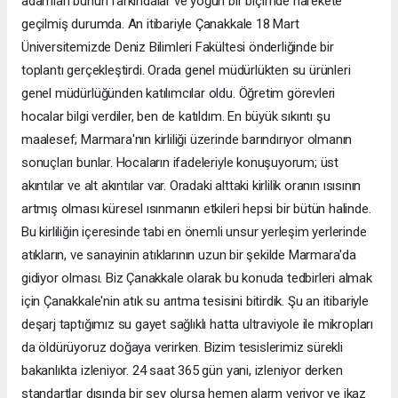
adamları bunun farkındalar ve yoğun bir biçimde harekete
geçilmiş durumda. An itibariyle Çanakkale 18 Mart
Üniversitemizde Deniz Bilimleri Fakültesi önderliğinde bir
toplantı gerçekleştirdi. Orada genel müdürlükten su ürünleri
genel müdürlüğünden katılımcılar oldu. Öğretim görevleri
hocalar bilgi verdiler, ben de katıldım. En büyük sıkıntı şu
maalesef; Marmara'nın kirliliği üzerinde barındırıyor olmanın
sonuçları bunlar. Hocaların ifadeleriyle konuşuyorum; üst
akıntılar ve alt akıntılar var. Oradaki alttaki kirlilik oranın ısısının
artmış olması küresel ısınmanın etkileri hepsi bir bütün halinde.
Bu kirliliğin içeresinde tabi en önemli unsur yerleşim yerlerinde
atıkların, ve sanayinin atıklarının uzun bir şekilde Marmara'da
gidiyor olması. Biz Çanakkale olarak bu konuda tedbirleri almak
için Çanakkale'nin atık su arıtma tesisini bitirdik. Şu an itibariyle
deşarj taptığımız su gayet sağlıklı hatta ultraviyole ile mikropları
da öldürüyoruz doğaya verirken. Bizim tesislerimiz sürekli
bakanlıkta izleniyor. 24 saat 365 gün yani, izleniyor derken
standartlar dışında bir şey olursa hemen alarm veriyor ve ikaz