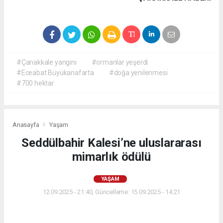
#Çanakkale yangını
#ormanlar yeşerdi
#Eceabat Büyükanafarta
#doğa yenilenmesi
#700 hektar
Anasayfa
Yaşam
Seddülbahir Kalesi’ne uluslararası
mimarlık ödülü
YAŞAM
12.09.2025 - 21:40, Güncelleme: 15.09.2025 - 14:21