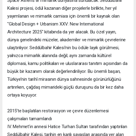
Space Athens’te mimarlık dünyasına sunulacak. Seddülbahir
Kalesi projesi, ödül kazanan diğer projelerle birlikte, her yıl
yayımlanan ve mimarlık camiası için önemli bir kaynak olan
"Global Design + Urbanism XXV: New International
Architecture 2025" kitabında da yer alacak. Bu özel yayın,
dünya genelindeki müzeler, akademiler ve mimarlık çevrelerine
ulaştırılıyor. Seddülbahir Kalesi’nin bu ödüle layık görülmesi,
yalnızca mimarlık alanında değil; aynı zamanda kültürel
diplomasi, kamu politikaları ve uluslararası tanıtım açısından da
büyük bir kazanım olarak değerlendiriliyor. Bu önemli başarı,
Türkiye’nin tarihî mirasının dünya sahnesinde görünürlüğünü
artırırken, çağdaş mimarideki güçlü duruşunu da bir kez daha
ortaya koyuyor.
2015’te başlatılan restorasyon ve çevre düzenlemesi
çalışmaları tamamlandı
IV. Mehmet’in annesi Hatice Turhan Sultan tarafından yaptırılan
Seddülbahir Kalesi, tarihin en kanlı savaşları arasında yer alan