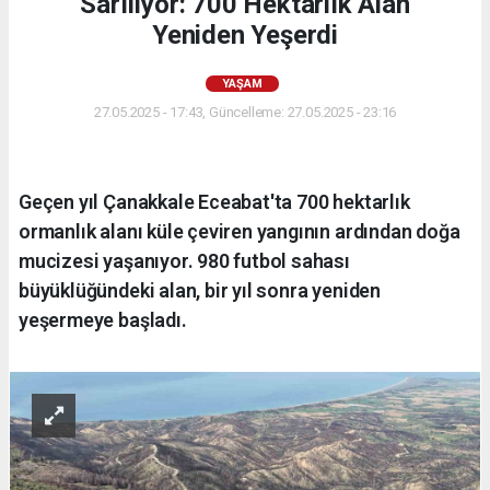
Sarılıyor: 700 Hektarlık Alan
Yeniden Yeşerdi
YAŞAM
27.05.2025 - 17:43, Güncelleme: 27.05.2025 - 23:16
Geçen yıl Çanakkale Eceabat'ta 700 hektarlık
ormanlık alanı küle çeviren yangının ardından doğa
mucizesi yaşanıyor. 980 futbol sahası
büyüklüğündeki alan, bir yıl sonra yeniden
yeşermeye başladı.