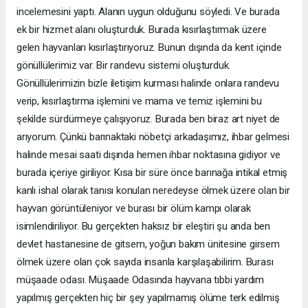
incelemesini yaptı. Alanın uygun olduğunu söyledi. Ve burada
ek bir hizmet alanı oluşturduk. Burada kısırlaştırmak üzere
gelen hayvanları kısırlaştırıyoruz. Bunun dışında da kent içinde
gönüllülerimiz var. Bir randevu sistemi oluşturduk.
Gönüllülerimizin bizle iletişim kurması halinde onlara randevu
verip, kısırlaştırma işlemini ve mama ve temiz işlemini bu
şekilde sürdürmeye çalışıyoruz. Burada ben biraz art niyet de
arıyorum. Çünkü barınaktaki nöbetçi arkadaşımız, ihbar gelmesi
halinde mesai saati dışında hemen ihbar noktasına gidiyor ve
burada içeriye giriliyor. Kısa bir süre önce barınağa intikal etmiş
kanlı ishal olarak tanısı konulan neredeyse ölmek üzere olan bir
hayvan görüntüleniyor ve burası bir ölüm kampı olarak
isimlendiriliyor. Bu gerçekten haksız bir eleştiri şu anda ben
devlet hastanesine de gitsem, yoğun bakım ünitesine girsem
ölmek üzere olan çok sayıda insanla karşılaşabilirim. Burası
müşaade odası. Müşaade Odasında hayvana tıbbi yardım
yapılmış gerçekten hiç bir şey yapılmamış ölüme terk edilmiş