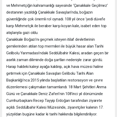
ve Mehmetçiğin kahramanlığı sayesinde ’Çanakkale Geçilmez’
destanının yazıldığı Çanakkale Savaşları’nda, boğazın
güvenliğinde çok önemli rol oynadı. 108 yıl önce ’yedi düvel’e
karşı Mehmetçik ile beraber karşı koyan kale, isabet eden top
atışlarıyla gazi oldu.
Çanakkale Boğazı’nı geçmek isteyen itilaf devletlerinin
gemilerinden atılan top mermileri ile büyük hasar alan Tarihi
Gelibolu Yarımadası’ndaki Seddülbahir Kalesi, aradan geçen bir
asırlık zaman diliminde doğa şartları nedeniyle zarar gördü.
Harap haldeki kaleyi ayağa kaldırıp, açık hava müzesi haline
getirmek için Çanakkale Savaşları Gelibolu Tarihi Alan
Başkanlığı’nca 2015 yılında başlatılan restorasyon ve çevre
düzenlemesi çalışmaları tamamlandı. 18 Mart Şehitleri Anma
Günü ve Çanakkale Deniz Zaferi’nin 108’inci yıl dönümünde
Cumhurbaşkanı Recep Tayyip Erdoğan tarafından ziyarete
açıldı. Seddülbahir Kalesi Müzesinde, ziyaretçiler kalenin 17.
yüzyıldan bugüne kadar ki tarihi hakkında bilgilendiriliyor.