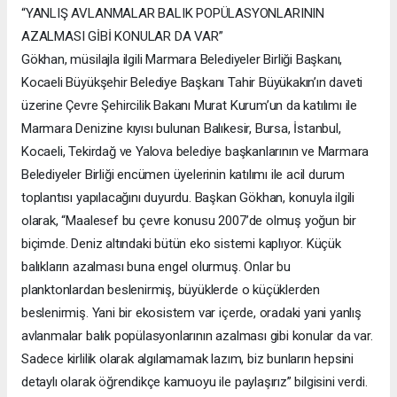
“YANLIŞ AVLANMALAR BALIK POPÜLASYONLARININ
AZALMASI GİBİ KONULAR DA VAR”
Gökhan, müsilajla ilgili Marmara Belediyeler Birliği Başkanı,
Kocaeli Büyükşehir Belediye Başkanı Tahir Büyükakın’ın daveti
üzerine Çevre Şehircilik Bakanı Murat Kurum’un da katılımı ile
Marmara Denizine kıyısı bulunan Balıkesir, Bursa, İstanbul,
Kocaeli, Tekirdağ ve Yalova belediye başkanlarının ve Marmara
Belediyeler Birliği encümen üyelerinin katılımı ile acil durum
toplantısı yapılacağını duyurdu. Başkan Gökhan, konuyla ilgili
olarak, “Maalesef bu çevre konusu 2007’de olmuş yoğun bir
biçimde. Deniz altındaki bütün eko sistemi kaplıyor. Küçük
balıkların azalması buna engel olurmuş. Onlar bu
planktonlardan beslenirmiş, büyüklerde o küçüklerden
beslenirmiş. Yani bir ekosistem var içerde, oradaki yani yanlış
avlanmalar balık popülasyonlarının azalması gibi konular da var.
Sadece kirlilik olarak algılamamak lazım, biz bunların hepsini
detaylı olarak öğrendikçe kamuoyu ile paylaşırız” bilgisini verdi.