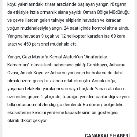
köyü yakınlarındaki ziraat arazisinde başlayan yangın, rüzgarın
da etkisiyle hızla ormanlık alana yayıldı. Orman Bölge Müdürlüğü
ve çevre illerden gelen takviye ekiplerin havadan ve karadan
yoğun müdahalesiyle yangın, 24 saat içinde kontrol altına alındı.
Yangına havadan 9 uçak ve 12 helikopter, karadan ise 69 kara
aracı ve 450 personel müdahale etti.
Yangın, Gazi Mustafa Kemal Atatürk'ün "Anafartalar
Kahramanı" olarak tarih sahnesine çıktığı Conkbayırı, Arıburnu
Ovası, Anzak Koyu ve Arıburnu yarlarının bir bölümü de dahil
olmak üzere geniş bir alanda etkili olmuştu. Ancak doğa,
yaşanan felaketin yaralarını sarmaya başladı. Yanan alanların
üzerinden geçen 1 yıl içinde, toprağın yeniden canlandığı ve yeni
bitki örtüsünün filizlendiği gözlemlendi. Bu durum, bölgedeki
ekosistemin kendini yenileme kapasitesinin bir göstergesi
olarak dikkat çekiyor.
ÇANAKKALE HABERİ