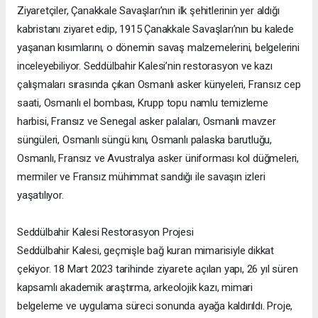
Ziyaretçiler, Çanakkale Savaşları’nın ilk şehitlerinin yer aldığı
kabristanı ziyaret edip, 1915 Çanakkale Savaşları’nın bu kalede
yaşanan kısımlarını, o dönemin savaş malzemelerini, belgelerini
inceleyebiliyor. Seddülbahir Kalesi’nin restorasyon ve kazı
çalışmaları sırasında çıkan Osmanlı asker künyeleri, Fransız cep
saati, Osmanlı el bombası, Krupp topu namlu temizleme
harbisi, Fransız ve Senegal asker palaları, Osmanlı mavzer
süngüleri, Osmanlı süngü kını, Osmanlı palaska barutluğu,
Osmanlı, Fransız ve Avustralya asker üniforması kol düğmeleri,
mermiler ve Fransız mühimmat sandığı ile savaşın izleri
yaşatılıyor.
Seddülbahir Kalesi Restorasyon Projesi
Seddülbahir Kalesi, geçmişle bağ kuran mimarisiyle dikkat
çekiyor. 18 Mart 2023 tarihinde ziyarete açılan yapı, 26 yıl süren
kapsamlı akademik araştırma, arkeolojik kazı, mimari
belgeleme ve uygulama süreci sonunda ayağa kaldırıldı. Proje,