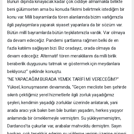
Bunun dışında kınayacak kadar çok ciddiye almamakla birlikte
beni gülümseten ama bu konuda fikrimi belirtmek istediğim bir
konu var. Milli bayramlarda tören alanlarında bizim varlığımızla
ilgili paylaşımlara yaparak siyaset yapanlara da bir sözüm var.
Bütün millî bayramlarda bütün teşkilatımızla vardık. Var olmaya
da devam edeceğiz. Pandemi şartlarına rağmen belki de en
fazla katılımı sağlayan bizi. Biz oradayız, orada olmaya da
devam edeceğiz. Alternatif tören meraklılarını da milli birlik
beraberlik duygusunu tatmak ve göstermek için meydanlara
bekliyoruz” şeklinde konuştu.
“NE YAPACAĞIM BURADA YEMEK TARİFİ Mİ VERECEĞİM?”
Yüksel, konuşmasının devamında, “Geçen mecliste ben şehirde
sıkıntı çektiğimiz yerel hizmetlerle ilgili zorluk yaşadığımız
şeyleri, kendimin yaşadığı zorluklar üzerinde anlatarak, yani
arada aracı yok bakın ben bile bunları yaşadım, herkes yaşıyor
anlamında bir örneklemeyle vermiştim. Su yükleyememiştim,
Dardanos’ta çukurlar var, arabalar mahvoldu demiştim. Sayın
başkan, çok teşekkür ederim su yükleme yerinin üzerine güneşi