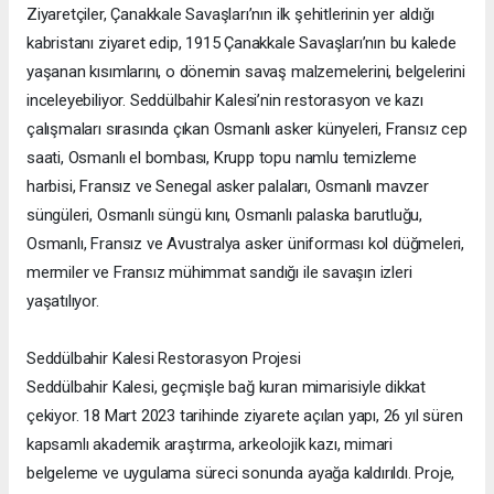
Ziyaretçiler, Çanakkale Savaşları’nın ilk şehitlerinin yer aldığı
kabristanı ziyaret edip, 1915 Çanakkale Savaşları’nın bu kalede
yaşanan kısımlarını, o dönemin savaş malzemelerini, belgelerini
inceleyebiliyor. Seddülbahir Kalesi’nin restorasyon ve kazı
çalışmaları sırasında çıkan Osmanlı asker künyeleri, Fransız cep
saati, Osmanlı el bombası, Krupp topu namlu temizleme
harbisi, Fransız ve Senegal asker palaları, Osmanlı mavzer
süngüleri, Osmanlı süngü kını, Osmanlı palaska barutluğu,
Osmanlı, Fransız ve Avustralya asker üniforması kol düğmeleri,
mermiler ve Fransız mühimmat sandığı ile savaşın izleri
yaşatılıyor.
Seddülbahir Kalesi Restorasyon Projesi
Seddülbahir Kalesi, geçmişle bağ kuran mimarisiyle dikkat
çekiyor. 18 Mart 2023 tarihinde ziyarete açılan yapı, 26 yıl süren
kapsamlı akademik araştırma, arkeolojik kazı, mimari
belgeleme ve uygulama süreci sonunda ayağa kaldırıldı. Proje,