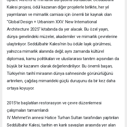
Kalesi projesi, ödül kazanan diğer projelerle birlikte, her yıl
yayımlanan ve mimarlık camiası için önemli bir kaynak olan
"Global Design + Urbanism XXV: New International
Architecture 2025" kitabında da yer alacak. Bu özel yayın,
dünya genelindeki müzeler, akademiler ve mimarlık çevrelerine
ulaştırılıyor. Seddülbahir Kalesi’nin bu ödüle layık görülmesi,
yalnızca mimarlık alanında değil; aynı zamanda kültürel
diplomasi, kamu politikaları ve uluslararası tanıtım açısından da
büyük bir kazanım olarak değerlendiriliyor. Bu önemli başarı,
Türkiye’nin tarihî mirasının dünya sahnesinde görünürlüğünü
artırırken, çağdaş mimarideki güçlü duruşunu da bir kez daha
ortaya koyuyor.
2015’te başlatılan restorasyon ve çevre düzenlemesi
çalışmaları tamamlandı
IV. Mehmet’in annesi Hatice Turhan Sultan tarafından yaptırılan
Seddülbahir Kalesi, tarihin en kanlı savaşları arasında yer alan