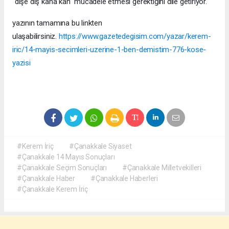
"dişe diş kana kan" mücadele etmesi gerektiğini dile getiriyor.
yazının tamamına bu linkten
ulaşabilirsiniz.
https://www.gazetedegisim.com/yazar/kerem-
iric/14-mayis-secimleri-uzerine-1-ben-demistim-776-kose-
yazisi
#Kerem İriç
#Çanakkale Siyaset
#Çanakkale 14 Mayıs Sonuçları
#Çanakkale Seçim Sonuçları
#Çanakkale Milletvekilleri
#Çanakkale Haber
#Çanakkale Haberleri
#Çanakkale Kerem İriç