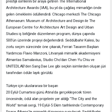
prestijli isimlerini bir araya getiren The International
Architecture Awards (IAA), bu yıl da çağdaş mimarlığın önde
gelen örneklerini ödüllendirdi. Chicago merkezli The Chicago
Athenaeum: Museum of Architecture and Design ile The
European Centre for Architecture Art Design and Urban
Studies iş birliğinde düzenlenen program, dünya çapında
500’ün üzerinde projeyi değerlendirdi. Seddülbahir Kalesi, bu
zorlu seçim sürecinde öne çıkarak, Ferrari Tasarım Başkan
Yardımcısı Flavio Manzoni, Litvanyalı mimarlık akademisyeni
Almantas Samalaviius, Studio Cho’dan Chen-Yu Chiu ve
UNITEDLAB’den Sang Dae Lee gibi seçkin isimlerden oluşan jüri
tarafından ödüle layık görüldü.
Türkiye için uluslararası bir başarı
20 Eylül Cumartesi günü Atina’da gerçekleşecek tören
öncesinde, ödül alan projelerin yer aldığı "The City and the
World" temalı sergi, 19 Eylül-5 Ekim tarihlerinde Contemporary
Space Athens’te mimarlık dünyasına sunulacak. Seddülbahir