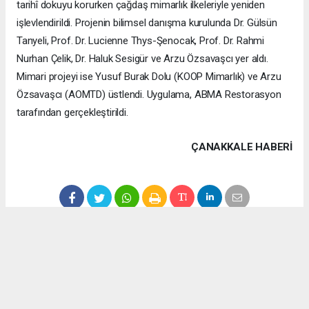
tarihî dokuyu korurken çağdaş mimarlık ilkeleriyle yeniden
işlevlendirildi. Projenin bilimsel danışma kurulunda Dr. Gülsün
Tanyeli, Prof. Dr. Lucienne Thys-Şenocak, Prof. Dr. Rahmi
Nurhan Çelik, Dr. Haluk Sesigür ve Arzu Özsavaşcı yer aldı.
Mimari projeyi ise Yusuf Burak Dolu (KOOP Mimarlık) ve Arzu
Özsavaşcı (AOMTD) üstlendi. Uygulama, ABMA Restorasyon
tarafından gerçekleştirildi.
ÇANAKKALE HABERİ
haber paketi
haber scripti
haber yazılımı
Tüm hakları saklı tutulmaktadır.Copyright 2026©