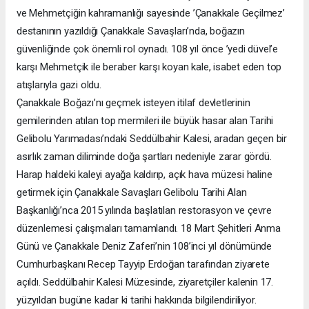
ve Mehmetçiğin kahramanlığı sayesinde ’Çanakkale Geçilmez’
destanının yazıldığı Çanakkale Savaşları’nda, boğazın
güvenliğinde çok önemli rol oynadı. 108 yıl önce ’yedi düvel’e
karşı Mehmetçik ile beraber karşı koyan kale, isabet eden top
atışlarıyla gazi oldu.
Çanakkale Boğazı’nı geçmek isteyen itilaf devletlerinin
gemilerinden atılan top mermileri ile büyük hasar alan Tarihi
Gelibolu Yarımadası’ndaki Seddülbahir Kalesi, aradan geçen bir
asırlık zaman diliminde doğa şartları nedeniyle zarar gördü.
Harap haldeki kaleyi ayağa kaldırıp, açık hava müzesi haline
getirmek için Çanakkale Savaşları Gelibolu Tarihi Alan
Başkanlığı’nca 2015 yılında başlatılan restorasyon ve çevre
düzenlemesi çalışmaları tamamlandı. 18 Mart Şehitleri Anma
Günü ve Çanakkale Deniz Zaferi’nin 108’inci yıl dönümünde
Cumhurbaşkanı Recep Tayyip Erdoğan tarafından ziyarete
açıldı. Seddülbahir Kalesi Müzesinde, ziyaretçiler kalenin 17.
yüzyıldan bugüne kadar ki tarihi hakkında bilgilendiriliyor.