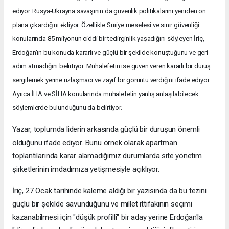
ediyor. Rusya-Ukrayna savaşının da güvenlik politikalarını yeniden ön
plana çıkardığını ekliyor. Özellikle Suriye meselesi ve sınır güvenliği
konularında 85 milyonun ciddi bir tedirginlik yaşadığını söyleyen İriç,
Erdoğan'ın bu konuda kararlı ve güçlü bir şekilde konuştuğunu ve geri
adım atmadığını belirtiyor. Muhalefetin ise güven veren kararlı bir duruş
sergilemek yerine uzlaşmacı ve zayıf bir görüntü verdiğini ifade ediyor.
Ayrıca İHA ve SİHA konularında muhalefetin yanlış anlaşılabilecek
söylemlerde bulunduğunu da belirtiyor.
Yazar, toplumda liderin arkasında güçlü bir duruşun önemli
olduğunu ifade ediyor. Bunu örnek olarak apartman
toplantılarında karar alamadığımız durumlarda site yönetim
şirketlerinin imdadımıza yetişmesiyle açıklıyor.
İriç, 27 Ocak tarihinde kaleme aldığı bir yazısında da bu tezini
güçlü bir şekilde savunduğunu ve millet ittifakının seçimi
kazanabilmesi için "düşük profilli" bir aday yerine Erdoğan'la