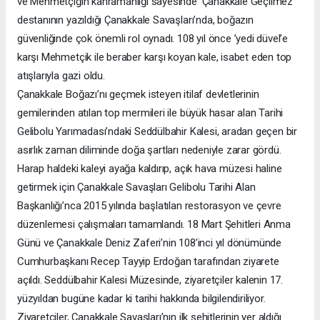
ve Mehmetçiğin kahramanlığı sayesinde ’Çanakkale Geçilmez’
destanının yazıldığı Çanakkale Savaşları’nda, boğazın
güvenliğinde çok önemli rol oynadı. 108 yıl önce ’yedi düvel’e
karşı Mehmetçik ile beraber karşı koyan kale, isabet eden top
atışlarıyla gazi oldu.
Çanakkale Boğazı’nı geçmek isteyen itilaf devletlerinin
gemilerinden atılan top mermileri ile büyük hasar alan Tarihi
Gelibolu Yarımadası’ndaki Seddülbahir Kalesi, aradan geçen bir
asırlık zaman diliminde doğa şartları nedeniyle zarar gördü.
Harap haldeki kaleyi ayağa kaldırıp, açık hava müzesi haline
getirmek için Çanakkale Savaşları Gelibolu Tarihi Alan
Başkanlığı’nca 2015 yılında başlatılan restorasyon ve çevre
düzenlemesi çalışmaları tamamlandı. 18 Mart Şehitleri Anma
Günü ve Çanakkale Deniz Zaferi’nin 108’inci yıl dönümünde
Cumhurbaşkanı Recep Tayyip Erdoğan tarafından ziyarete
açıldı. Seddülbahir Kalesi Müzesinde, ziyaretçiler kalenin 17.
yüzyıldan bugüne kadar ki tarihi hakkında bilgilendiriliyor.
Ziyaretçiler, Çanakkale Savaşları’nın ilk şehitlerinin yer aldığı