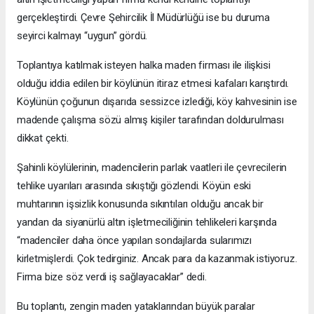
gerçekleştirdi. Çevre Şehircilik İl Müdürlüğü ise bu duruma
seyirci kalmayı “uygun” gördü.
Toplantıya katılmak isteyen halka maden firması ile ilişkisi
olduğu iddia edilen bir köylünün itiraz etmesi kafaları karıştırdı.
Köylünün çoğunun dışarıda sessizce izlediği, köy kahvesinin ise
madende çalışma sözü almış kişiler tarafından doldurulması
dikkat çekti.
Şahinli köylülerinin, madencilerin parlak vaatleri ile çevrecilerin
tehlike uyarıları arasında sıkıştığı gözlendi. Köyün eski
muhtarının işsizlik konusunda sıkıntıları olduğu ancak bir
yandan da siyanürlü altın işletmeciliğinin tehlikeleri karşında
“madenciler daha önce yapılan sondajlarda sularımızı
kirletmişlerdi. Çok tedirginiz. Ancak para da kazanmak istiyoruz.
Firma bize söz verdi iş sağlayacaklar” dedi.
Bu toplantı, zengin maden yataklarından büyük paralar