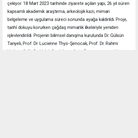
çekiyor. 18 Mart 2023 tarihinde ziyarete açılan yapı, 26 yıl süren
kapsamlı akademik araştırma, arkeolojik kazı, mimari
belgeleme ve uygulama süreci sonunda ayağa kaldırıldı. Proje,
tarihî dokuyu korurken çağdaş mimarlık ilkeleriyle yeniden
işlevlendirildi. Projenin bilimsel danışma kurulunda Dr. Gülsün
Tanyeli, Prof. Dr. Lucienne Thys-Şenocak, Prof. Dr. Rahmi
Nurhan Çelik, Dr. Haluk Sesigür ve Arzu Özsavaşcı yer aldı.
Mimari projeyi ise Yusuf Burak Dolu (KOOP Mimarlık) ve Arzu
Özsavaşcı (AOMTD) üstlendi. Uygulama, ABMA Restorasyon
tarafından gerçekleştirildi.
ÇANAKKALE HABERİ