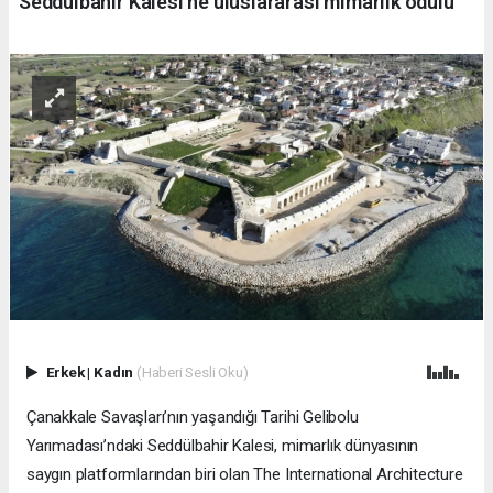
Seddülbahir Kalesi’ne uluslararası mimarlık ödülü
Erkek
|
Kadın
(Haberi Sesli Oku)
Çanakkale Savaşları’nın yaşandığı Tarihi Gelibolu
Yarımadası’ndaki Seddülbahir Kalesi, mimarlık dünyasının
saygın platformlarından biri olan The International Architecture