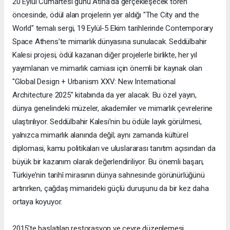
20 Eylül Cumartesi günü Atina’da gerçekleşecek tören
öncesinde, ödül alan projelerin yer aldığı "The City and the
World" temalı sergi, 19 Eylül-5 Ekim tarihlerinde Contemporary
Space Athens’te mimarlık dünyasına sunulacak. Seddülbahir
Kalesi projesi, ödül kazanan diğer projelerle birlikte, her yıl
yayımlanan ve mimarlık camiası için önemli bir kaynak olan
"Global Design + Urbanism XXV: New International
Architecture 2025" kitabında da yer alacak. Bu özel yayın,
dünya genelindeki müzeler, akademiler ve mimarlık çevrelerine
ulaştırılıyor. Seddülbahir Kalesi’nin bu ödüle layık görülmesi,
yalnızca mimarlık alanında değil; aynı zamanda kültürel
diplomasi, kamu politikaları ve uluslararası tanıtım açısından da
büyük bir kazanım olarak değerlendiriliyor. Bu önemli başarı,
Türkiye’nin tarihî mirasının dünya sahnesinde görünürlüğünü
artırırken, çağdaş mimarideki güçlü duruşunu da bir kez daha
ortaya koyuyor.
2015’te başlatılan restorasyon ve çevre düzenlemesi