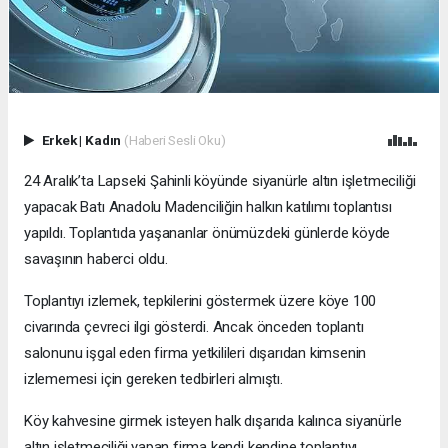
Erkek
|
Kadın
(Haberi Sesli Oku)
24 Aralık’ta Lapseki Şahinli köyünde siyanürle altın işletmeciliği
yapacak Batı Anadolu Madenciliğin halkın katılımı toplantısı
yapıldı. Toplantıda yaşananlar önümüzdeki günlerde köyde
savaşının haberci oldu.
Toplantıyı izlemek, tepkilerini göstermek üzere köye 100
civarında çevreci ilgi gösterdi. Ancak önceden toplantı
salonunu işgal eden firma yetkilileri dışarıdan kimsenin
izlememesi için gereken tedbirleri almıştı.
Köy kahvesine girmek isteyen halk dışarıda kalınca siyanürle
altın işletmeciliği yapan firma kendi kendine toplantıyı