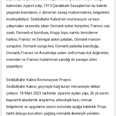
kabristanı ziyaret edip, 1915 Çanakkale Savaşları’nın bu kalede
yaşanan kısımlarını, o dönemin savaş malzemelerini, belgelerini
inceleyebiliyor. Seddülbahir Kalesi’nin restorasyon ve kazı
çalışmaları sırasında çıkan Osmanlı asker künyeleri, Fransız cep
saati, Osmanlı el bombası, Krupp topu namlu temizleme
harbisi, Fransız ve Senegal asker palaları, Osmanlı mavzer
süngüleri, Osmanlı süngü kını, Osmanlı palaska barutluğu,
Osmanlı, Fransız ve Avustralya asker üniforması kol düğmeleri,
mermiler ve Fransız mühimmat sandığı ile savaşın izleri
yaşatılıyor.
Seddülbahir Kalesi Restorasyon Projesi
Seddülbahir Kalesi, geçmişle bağ kuran mimarisiyle dikkat
çekiyor. 18 Mart 2023 tarihinde ziyarete açılan yapı, 26 yıl süren
kapsamlı akademik araştırma, arkeolojik kazı, mimari
belgeleme ve uygulama süreci sonunda ayağa kaldırıldı. Proje,
tarihî dokuyu korurken çağdaş mimarlık ilkeleriyle yeniden