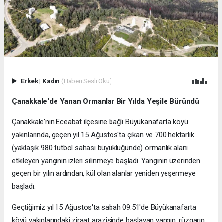
Erkek
|
Kadın
(Haberi Sesli Oku)
Çanakkale'de Yanan Ormanlar Bir Yılda Yeşile Büründü
Çanakkale'nin Eceabat ilçesine bağlı Büyükanafarta köyü
yakınlarında, geçen yıl 15 Ağustos'ta çıkan ve 700 hektarlık
(yaklaşık 980 futbol sahası büyüklüğünde) ormanlık alanı
etkileyen yangının izleri silinmeye başladı. Yangının üzerinden
geçen bir yılın ardından, kül olan alanlar yeniden yeşermeye
başladı.
Geçtiğimiz yıl 15 Ağustos'ta sabah 09.51'de Büyükanafarta
köyü yakınlarındaki ziraat arazisinde başlayan yangın, rüzgarın