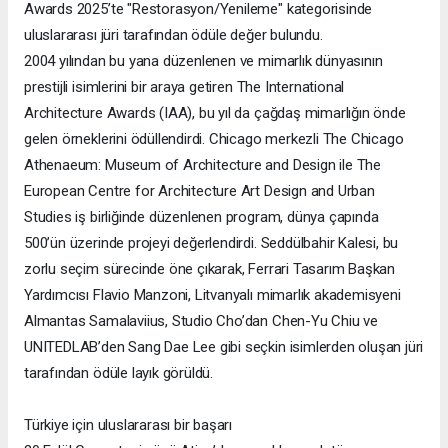
Awards 2025’te "Restorasyon/Yenileme" kategorisinde
uluslararası jüri tarafından ödüle değer bulundu.
2004 yılından bu yana düzenlenen ve mimarlık dünyasının
prestijli isimlerini bir araya getiren The International
Architecture Awards (IAA), bu yıl da çağdaş mimarlığın önde
gelen örneklerini ödüllendirdi. Chicago merkezli The Chicago
Athenaeum: Museum of Architecture and Design ile The
European Centre for Architecture Art Design and Urban
Studies iş birliğinde düzenlenen program, dünya çapında
500’ün üzerinde projeyi değerlendirdi. Seddülbahir Kalesi, bu
zorlu seçim sürecinde öne çıkarak, Ferrari Tasarım Başkan
Yardımcısı Flavio Manzoni, Litvanyalı mimarlık akademisyeni
Almantas Samalaviius, Studio Cho’dan Chen-Yu Chiu ve
UNITEDLAB’den Sang Dae Lee gibi seçkin isimlerden oluşan jüri
tarafından ödüle layık görüldü.
Türkiye için uluslararası bir başarı