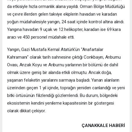
da etkisiyle hızla ormanlık alana yayıldı. Orman Bölge Müdürlüğü
ve çevre illerden gelen takviye ekiplerin havadan ve karadan
yoğun müdahalesiyle yangın, 24 saat içinde kontrol altına alındı.
Yangına havadan 9 uçak ve 12 helikopter, karadan ise 69 kara
aracı ve 450 personel müdahale etti.
Yangın, Gazi Mustafa Kemal Atatürk'ün "Anafartalar
Kahramanı" olarak tarih sahnesine çıktığı Conkbayırı, Arıburnu
Ovası, Anzak Koyu ve Arıburnu yarlarının bir bölümü de dahil
olmak üzere geniş bir alanda etkili olmuştu. Ancak doğa,
yaşanan felaketin yaralarını sarmaya başladı. Yanan alanların
üzerinden geçen 1 yıl içinde, toprağın yeniden canlandığı ve yeni
bitki örtüsünün filizlendiği gözlemlendi. Bu durum, bölgedeki
ekosistemin kendini yenileme kapasitesinin bir göstergesi
olarak dikkat çekiyor.
ÇANAKKALE HABERİ