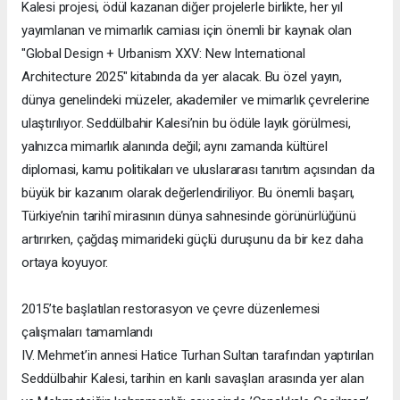
Kalesi projesi, ödül kazanan diğer projelerle birlikte, her yıl
yayımlanan ve mimarlık camiası için önemli bir kaynak olan
"Global Design + Urbanism XXV: New International
Architecture 2025" kitabında da yer alacak. Bu özel yayın,
dünya genelindeki müzeler, akademiler ve mimarlık çevrelerine
ulaştırılıyor. Seddülbahir Kalesi’nin bu ödüle layık görülmesi,
yalnızca mimarlık alanında değil; aynı zamanda kültürel
diplomasi, kamu politikaları ve uluslararası tanıtım açısından da
büyük bir kazanım olarak değerlendiriliyor. Bu önemli başarı,
Türkiye’nin tarihî mirasının dünya sahnesinde görünürlüğünü
artırırken, çağdaş mimarideki güçlü duruşunu da bir kez daha
ortaya koyuyor.
2015’te başlatılan restorasyon ve çevre düzenlemesi
çalışmaları tamamlandı
IV. Mehmet’in annesi Hatice Turhan Sultan tarafından yaptırılan
Seddülbahir Kalesi, tarihin en kanlı savaşları arasında yer alan