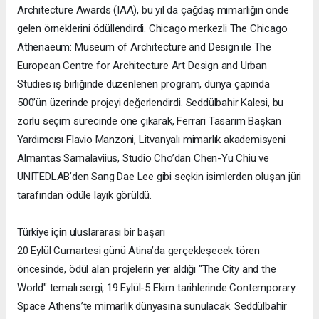
Architecture Awards (IAA), bu yıl da çağdaş mimarlığın önde
gelen örneklerini ödüllendirdi. Chicago merkezli The Chicago
Athenaeum: Museum of Architecture and Design ile The
European Centre for Architecture Art Design and Urban
Studies iş birliğinde düzenlenen program, dünya çapında
500’ün üzerinde projeyi değerlendirdi. Seddülbahir Kalesi, bu
zorlu seçim sürecinde öne çıkarak, Ferrari Tasarım Başkan
Yardımcısı Flavio Manzoni, Litvanyalı mimarlık akademisyeni
Almantas Samalaviius, Studio Cho’dan Chen-Yu Chiu ve
UNITEDLAB’den Sang Dae Lee gibi seçkin isimlerden oluşan jüri
tarafından ödüle layık görüldü.
Türkiye için uluslararası bir başarı
20 Eylül Cumartesi günü Atina’da gerçekleşecek tören
öncesinde, ödül alan projelerin yer aldığı "The City and the
World" temalı sergi, 19 Eylül-5 Ekim tarihlerinde Contemporary
Space Athens’te mimarlık dünyasına sunulacak. Seddülbahir