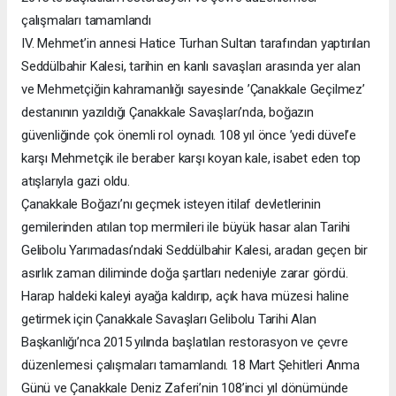
çalışmaları tamamlandı
IV. Mehmet’in annesi Hatice Turhan Sultan tarafından yaptırılan
Seddülbahir Kalesi, tarihin en kanlı savaşları arasında yer alan
ve Mehmetçiğin kahramanlığı sayesinde ’Çanakkale Geçilmez’
destanının yazıldığı Çanakkale Savaşları’nda, boğazın
güvenliğinde çok önemli rol oynadı. 108 yıl önce ’yedi düvel’e
karşı Mehmetçik ile beraber karşı koyan kale, isabet eden top
atışlarıyla gazi oldu.
Çanakkale Boğazı’nı geçmek isteyen itilaf devletlerinin
gemilerinden atılan top mermileri ile büyük hasar alan Tarihi
Gelibolu Yarımadası’ndaki Seddülbahir Kalesi, aradan geçen bir
asırlık zaman diliminde doğa şartları nedeniyle zarar gördü.
Harap haldeki kaleyi ayağa kaldırıp, açık hava müzesi haline
getirmek için Çanakkale Savaşları Gelibolu Tarihi Alan
Başkanlığı’nca 2015 yılında başlatılan restorasyon ve çevre
düzenlemesi çalışmaları tamamlandı. 18 Mart Şehitleri Anma
Günü ve Çanakkale Deniz Zaferi’nin 108’inci yıl dönümünde