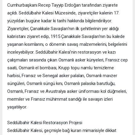
Cumhurbaşkanı Recep Tayyip Erdoğan tarafından ziyarete
açıldı. Seddülbahir Kalesi Müzesinde, ziyaretçiler kalenin 17.
yüzyıldan bugüne kadar ki tarihi hakkında bilgilendiriliyor.
Ziyaretçiler, Çanakkale Savaşları’nın ilk şehitlerinin yer aldığı
kabristanı ziyaret edip, 1915 Çanakkale Savaşları’nın bu kalede
yaşanan kısımlarını, o dönemin savaş malzemelerini, belgelerini
inceleyebiliyor. Seddülbahir Kalesi’nin restorasyon ve kazı
çalışmaları sırasında çıkan Osmanlı asker künyeleri, Fransız cep
saati, Osmanlı el bombası, Krupp topu namlu temizleme
harbisi, Fransız ve Senegal asker palaları, Osmanlı mavzer
süngüleri, Osmanlı süngü kını, Osmanlı palaska barutluğu,
Osmanlı, Fransız ve Avustralya asker üniforması kol düğmeleri,
mermiler ve Fransız mühimmat sandığı ile savaşın izleri
yaşatılıyor.
Seddülbahir Kalesi Restorasyon Projesi
Seddülbahir Kalesi, geçmişle bağ kuran mimarisiyle dikkat