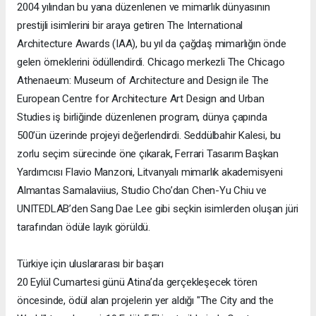
2004 yılından bu yana düzenlenen ve mimarlık dünyasının
prestijli isimlerini bir araya getiren The International
Architecture Awards (IAA), bu yıl da çağdaş mimarlığın önde
gelen örneklerini ödüllendirdi. Chicago merkezli The Chicago
Athenaeum: Museum of Architecture and Design ile The
European Centre for Architecture Art Design and Urban
Studies iş birliğinde düzenlenen program, dünya çapında
500’ün üzerinde projeyi değerlendirdi. Seddülbahir Kalesi, bu
zorlu seçim sürecinde öne çıkarak, Ferrari Tasarım Başkan
Yardımcısı Flavio Manzoni, Litvanyalı mimarlık akademisyeni
Almantas Samalaviius, Studio Cho’dan Chen-Yu Chiu ve
UNITEDLAB’den Sang Dae Lee gibi seçkin isimlerden oluşan jüri
tarafından ödüle layık görüldü.
Türkiye için uluslararası bir başarı
20 Eylül Cumartesi günü Atina’da gerçekleşecek tören
öncesinde, ödül alan projelerin yer aldığı "The City and the