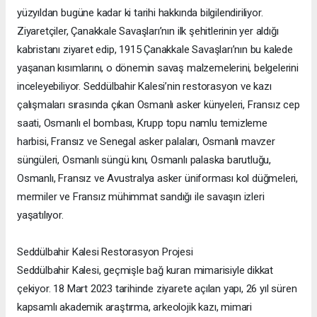
yüzyıldan bugüne kadar ki tarihi hakkında bilgilendiriliyor.
Ziyaretçiler, Çanakkale Savaşları’nın ilk şehitlerinin yer aldığı
kabristanı ziyaret edip, 1915 Çanakkale Savaşları’nın bu kalede
yaşanan kısımlarını, o dönemin savaş malzemelerini, belgelerini
inceleyebiliyor. Seddülbahir Kalesi’nin restorasyon ve kazı
çalışmaları sırasında çıkan Osmanlı asker künyeleri, Fransız cep
saati, Osmanlı el bombası, Krupp topu namlu temizleme
harbisi, Fransız ve Senegal asker palaları, Osmanlı mavzer
süngüleri, Osmanlı süngü kını, Osmanlı palaska barutluğu,
Osmanlı, Fransız ve Avustralya asker üniforması kol düğmeleri,
mermiler ve Fransız mühimmat sandığı ile savaşın izleri
yaşatılıyor.
Seddülbahir Kalesi Restorasyon Projesi
Seddülbahir Kalesi, geçmişle bağ kuran mimarisiyle dikkat
çekiyor. 18 Mart 2023 tarihinde ziyarete açılan yapı, 26 yıl süren
kapsamlı akademik araştırma, arkeolojik kazı, mimari