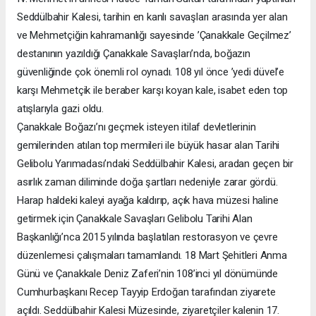
Seddülbahir Kalesi, tarihin en kanlı savaşları arasında yer alan
ve Mehmetçiğin kahramanlığı sayesinde ’Çanakkale Geçilmez’
destanının yazıldığı Çanakkale Savaşları’nda, boğazın
güvenliğinde çok önemli rol oynadı. 108 yıl önce ’yedi düvel’e
karşı Mehmetçik ile beraber karşı koyan kale, isabet eden top
atışlarıyla gazi oldu.
Çanakkale Boğazı’nı geçmek isteyen itilaf devletlerinin
gemilerinden atılan top mermileri ile büyük hasar alan Tarihi
Gelibolu Yarımadası’ndaki Seddülbahir Kalesi, aradan geçen bir
asırlık zaman diliminde doğa şartları nedeniyle zarar gördü.
Harap haldeki kaleyi ayağa kaldırıp, açık hava müzesi haline
getirmek için Çanakkale Savaşları Gelibolu Tarihi Alan
Başkanlığı’nca 2015 yılında başlatılan restorasyon ve çevre
düzenlemesi çalışmaları tamamlandı. 18 Mart Şehitleri Anma
Günü ve Çanakkale Deniz Zaferi’nin 108’inci yıl dönümünde
Cumhurbaşkanı Recep Tayyip Erdoğan tarafından ziyarete
açıldı. Seddülbahir Kalesi Müzesinde, ziyaretçiler kalenin 17.