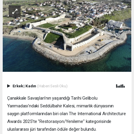
Erkek
|
Kadın
(Haberi Sesli Oku)
Çanakkale Savaşları’nın yaşandığı Tarihi Gelibolu
Yarımadası’ndaki Seddülbahir Kalesi, mimarlık dünyasının
saygın platformlarından biri olan The International Architecture
Awards 2025’te "Restorasyon/Yenileme" kategorisinde
uluslararası jüri tarafından ödüle değer bulundu.