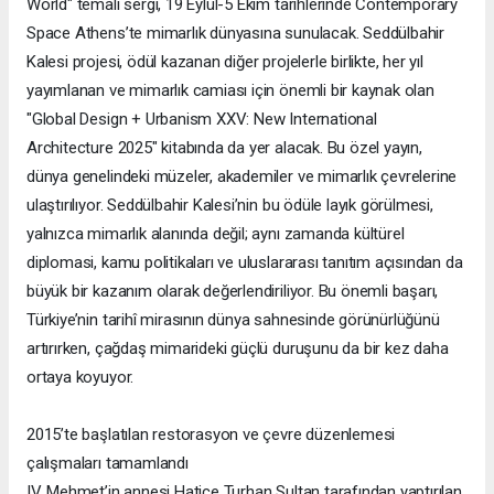
World" temalı sergi, 19 Eylül-5 Ekim tarihlerinde Contemporary
Space Athens’te mimarlık dünyasına sunulacak. Seddülbahir
Kalesi projesi, ödül kazanan diğer projelerle birlikte, her yıl
yayımlanan ve mimarlık camiası için önemli bir kaynak olan
"Global Design + Urbanism XXV: New International
Architecture 2025" kitabında da yer alacak. Bu özel yayın,
dünya genelindeki müzeler, akademiler ve mimarlık çevrelerine
ulaştırılıyor. Seddülbahir Kalesi’nin bu ödüle layık görülmesi,
yalnızca mimarlık alanında değil; aynı zamanda kültürel
diplomasi, kamu politikaları ve uluslararası tanıtım açısından da
büyük bir kazanım olarak değerlendiriliyor. Bu önemli başarı,
Türkiye’nin tarihî mirasının dünya sahnesinde görünürlüğünü
artırırken, çağdaş mimarideki güçlü duruşunu da bir kez daha
ortaya koyuyor.
2015’te başlatılan restorasyon ve çevre düzenlemesi
çalışmaları tamamlandı
IV. Mehmet’in annesi Hatice Turhan Sultan tarafından yaptırılan