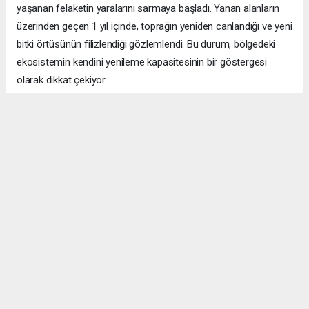
yaşanan felaketin yaralarını sarmaya başladı. Yanan alanların
üzerinden geçen 1 yıl içinde, toprağın yeniden canlandığı ve yeni
bitki örtüsünün filizlendiği gözlemlendi. Bu durum, bölgedeki
ekosistemin kendini yenileme kapasitesinin bir göstergesi
olarak dikkat çekiyor.
ÇANAKKALE HABERİ
#Çanakkale yangını
#ormanlar yeşerdi
#Eceabat Büyükanafarta
#doğa yenilenmesi
#700 hektar