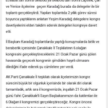
Eceabat’tan sonra Gelibolu’ya Gelibolu’dan sonra Lapseki, Çan
ve Yenice ilçelerine geçen Karadağ burada da delegeler ile bir
toplantı gerçekleştirdi. Yapılan toplantıda 2 yıllık görev süresi
boyunca yaptıklarını anlatan Yeşim Karadağ delegelere kongre
davetiyelerini elden takdim ederek delegeleri kongreye davet
etti.
İl Başkanı Karadağ toplantılarda yaptığı konuşmalarda birlik ve
beraberlik içerisinde Çanakkale İl Teşkilatının 6.olağan
kongresini gerçekleştireceklerini. 21 Ocak Pazar günü şölen
havasında geçecek kongrenin şimdiden hayırlı olmasını
dilediğini ifade ederek şu cümlelere yer verdi;
AK Parti Çanakkale İl teşkilatı olarak ilçelerimizin kongre
sürecini büyük bir olgunluk içerisinde bir olarak diri olarak
tamamladık, artık sıra il kongremizde, inşallah 21 Ocak Pazar
günü fahri Çanakkale’li Sayın Başbakanımızın da katılımları ile
6.Olağan il kongremizi gerçekleştireceğiz. Kongre öncesi