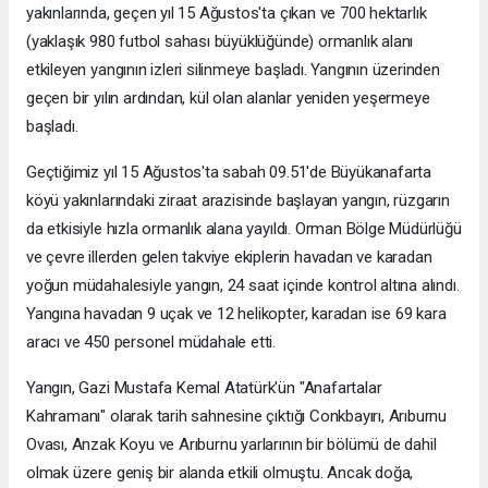
yakınlarında, geçen yıl 15 Ağustos'ta çıkan ve 700 hektarlık
(yaklaşık 980 futbol sahası büyüklüğünde) ormanlık alanı
etkileyen yangının izleri silinmeye başladı. Yangının üzerinden
geçen bir yılın ardından, kül olan alanlar yeniden yeşermeye
başladı.
Geçtiğimiz yıl 15 Ağustos'ta sabah 09.51'de Büyükanafarta
köyü yakınlarındaki ziraat arazisinde başlayan yangın, rüzgarın
da etkisiyle hızla ormanlık alana yayıldı. Orman Bölge Müdürlüğü
ve çevre illerden gelen takviye ekiplerin havadan ve karadan
yoğun müdahalesiyle yangın, 24 saat içinde kontrol altına alındı.
Yangına havadan 9 uçak ve 12 helikopter, karadan ise 69 kara
aracı ve 450 personel müdahale etti.
Yangın, Gazi Mustafa Kemal Atatürk'ün "Anafartalar
Kahramanı" olarak tarih sahnesine çıktığı Conkbayırı, Arıburnu
Ovası, Anzak Koyu ve Arıburnu yarlarının bir bölümü de dahil
olmak üzere geniş bir alanda etkili olmuştu. Ancak doğa,