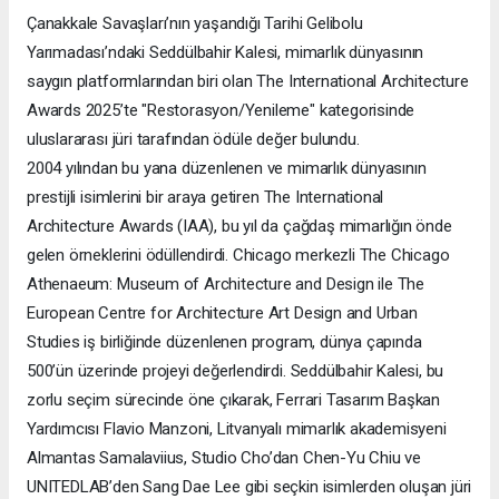
Çanakkale Savaşları’nın yaşandığı Tarihi Gelibolu
Yarımadası’ndaki Seddülbahir Kalesi, mimarlık dünyasının
saygın platformlarından biri olan The International Architecture
Awards 2025’te "Restorasyon/Yenileme" kategorisinde
uluslararası jüri tarafından ödüle değer bulundu.
2004 yılından bu yana düzenlenen ve mimarlık dünyasının
prestijli isimlerini bir araya getiren The International
Architecture Awards (IAA), bu yıl da çağdaş mimarlığın önde
gelen örneklerini ödüllendirdi. Chicago merkezli The Chicago
Athenaeum: Museum of Architecture and Design ile The
European Centre for Architecture Art Design and Urban
Studies iş birliğinde düzenlenen program, dünya çapında
500’ün üzerinde projeyi değerlendirdi. Seddülbahir Kalesi, bu
zorlu seçim sürecinde öne çıkarak, Ferrari Tasarım Başkan
Yardımcısı Flavio Manzoni, Litvanyalı mimarlık akademisyeni
Almantas Samalaviius, Studio Cho’dan Chen-Yu Chiu ve
UNITEDLAB’den Sang Dae Lee gibi seçkin isimlerden oluşan jüri