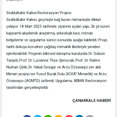
Seddülbahir Kalesi Restorasyon Projesi
Seddülbahir Kalesi, geçmişle bağ kuran mimarisiyle dikkat
çekiyor. 18 Mart 2023 tarihinde ziyarete açılan yapı, 26 yıl süren
kapsamlı akademik araştırma, arkeolojik kazı, mimari
belgeleme ve uygulama süreci sonunda ayağa kaldırıldı. Proje,
tarihî dokuyu korurken çağdaş mimarlık ilkeleriyle yeniden
işlevlendirildi. Projenin bilimsel danışma kurulunda Dr. Gülsün
Tanyeli, Prof. Dr. Lucienne Thys-Şenocak, Prof. Dr. Rahmi
Nurhan Çelik, Dr. Haluk Sesigür ve Arzu Özsavaşcı yer aldı.
Mimari projeyi ise Yusuf Burak Dolu (KOOP Mimarlık) ve Arzu
Özsavaşcı (AOMTD) üstlendi. Uygulama, ABMA Restorasyon
tarafından gerçekleştirildi.
ÇANAKKALE HABERİ