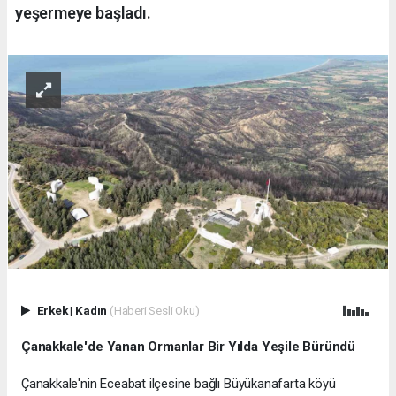
yeşermeye başladı.
Erkek
|
Kadın
(Haberi Sesli Oku)
Çanakkale'de Yanan Ormanlar Bir Yılda Yeşile Büründü
Çanakkale'nin Eceabat ilçesine bağlı Büyükanafarta köyü