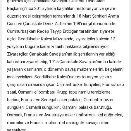
getirmek için Çanakkale Savaşları Gelibolu Tarihi Alan
Başkanlığı’nca 2015 yılında başlatılan restorasyon ve çevre
düzenlemesi çalışmaları tamamlandı. 18 Mart Şehitleri Anma
Günü ve Çanakkale Deniz Zaferi’nin 108’inci yıl dönümünde
Cumhurbaşkanı Recep Tayyip Erdoğan tarafından ziyarete
açıldı. Seddülbahir Kalesi Müzesinde, ziyaretçiler kalenin 17.
yüzyıldan bugüne kadar ki tarihi hakkında bilgilendiriliyor.
Ziyaretçiler, Çanakkale Savaşları’nın ilk şehitlerinin yer aldığı
kabristanı ziyaret edip, 1915 Çanakkale Savaşları’nın bu kalede
yaşanan kısımlarını, o dönemin savaş malzemelerini, belgelerini
inceleyebiliyor. Seddülbahir Kalesi’nin restorasyon ve kazı
çalışmaları sırasında çıkan Osmanlı asker künyeleri, Fransız cep
saati, Osmanlı el bombası, Krupp topu namlu temizleme
harbisi, Fransız ve Senegal asker palaları, Osmanlı mavzer
süngüleri, Osmanlı süngü kını, Osmanlı palaska barutluğu,
Osmanlı, Fransız ve Avustralya asker üniforması kol düğmeleri,
mermiler ve Fransız mühimmat sandığı ile savaşın izleri
yaşatılıyor.