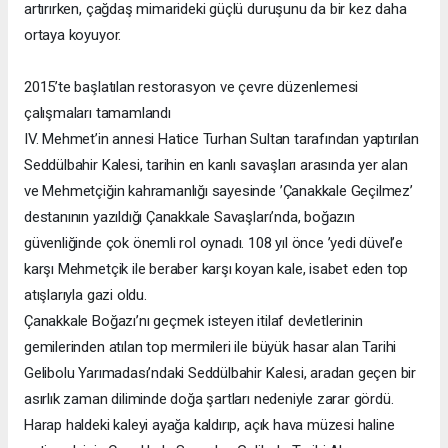
artırırken, çağdaş mimarideki güçlü duruşunu da bir kez daha
ortaya koyuyor.
2015’te başlatılan restorasyon ve çevre düzenlemesi
çalışmaları tamamlandı
IV. Mehmet’in annesi Hatice Turhan Sultan tarafından yaptırılan
Seddülbahir Kalesi, tarihin en kanlı savaşları arasında yer alan
ve Mehmetçiğin kahramanlığı sayesinde ’Çanakkale Geçilmez’
destanının yazıldığı Çanakkale Savaşları’nda, boğazın
güvenliğinde çok önemli rol oynadı. 108 yıl önce ’yedi düvel’e
karşı Mehmetçik ile beraber karşı koyan kale, isabet eden top
atışlarıyla gazi oldu.
Çanakkale Boğazı’nı geçmek isteyen itilaf devletlerinin
gemilerinden atılan top mermileri ile büyük hasar alan Tarihi
Gelibolu Yarımadası’ndaki Seddülbahir Kalesi, aradan geçen bir
asırlık zaman diliminde doğa şartları nedeniyle zarar gördü.
Harap haldeki kaleyi ayağa kaldırıp, açık hava müzesi haline