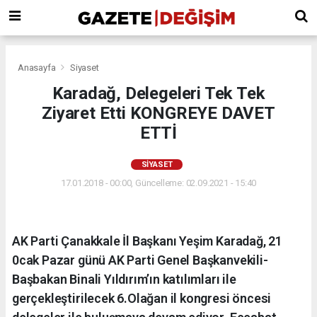
Anasayfa
Siyaset
Karadağ, Delegeleri Tek Tek
Ziyaret Etti KONGREYE DAVET
ETTİ
SIYASET
17.01.2018 - 00:00, Güncelleme: 02.09.2021 - 15:40
AK Parti Çanakkale İl Başkanı Yeşim Karadağ, 21
0cak Pazar günü AK Parti Genel Başkanvekili-
Başbakan Binali Yıldırım’ın katılımları ile
gerçekleştirilecek 6.Olağan il kongresi öncesi