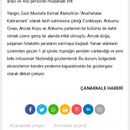
aracı ve 450 personel müdahale etti.
Yangın, Gazi Mustafa Kemal Atatürk'ün "Anafartalar
Kahramanı" olarak tarih sahnesine çıktığı Conkbayırı, Arıburnu
Ovası, Anzak Koyu ve Arıburnu yarlarının bir bölümü de dahil
olmak üzere geniş bir alanda etkili olmuştu. Ancak doğa,
yaşanan felaketin yaralarını sarmaya başladı. Yanan alanların
üzerinden geçen 1 yıl içinde, toprağın yeniden canlandığı ve yeni
bitki örtüsünün filizlendiği gözlemlendi. Bu durum, bölgedeki
ekosistemin kendini yenileme kapasitesinin bir göstergesi
olarak dikkat çekiyor.
ÇANAKKALE HABERİ
#Çanakkale yangını
#ormanlar yeşerdi