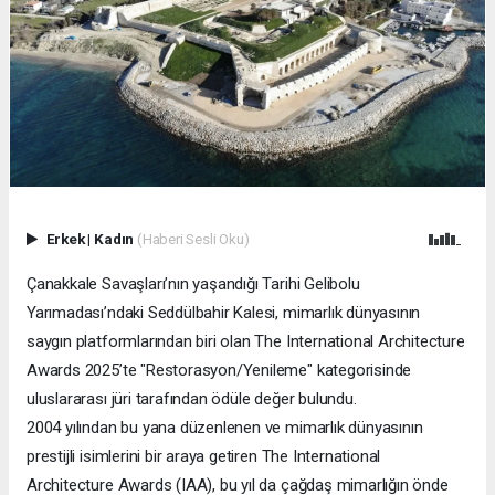
Erkek
|
Kadın
(Haberi Sesli Oku)
Çanakkale Savaşları’nın yaşandığı Tarihi Gelibolu
Yarımadası’ndaki Seddülbahir Kalesi, mimarlık dünyasının
saygın platformlarından biri olan The International Architecture
Awards 2025’te "Restorasyon/Yenileme" kategorisinde
uluslararası jüri tarafından ödüle değer bulundu.
2004 yılından bu yana düzenlenen ve mimarlık dünyasının
prestijli isimlerini bir araya getiren The International
Architecture Awards (IAA), bu yıl da çağdaş mimarlığın önde