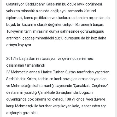
ulaştırılıyor. Seddülbahir Kalesi’nin bu ödüle layık görülmesi,
yalnızca mimarlık alanında değil; aynı zamanda kültürel
diplomasi, kamu politikaları ve uluslararası tanıtım açısından da
büyük bir kazanım olarak değerlendiriliyor. Bu önemli başarı,
Türkiye’nin tarihî mirasının dünya sahnesinde görünürlüğünü
artırırken, çağdaş mimarideki güçlü duruşunu da bir kez daha
ortaya koyuyor.
2015’te başlatılan restorasyon ve çevre düzenlemesi
çalışmaları tamamlandı
IV. Mehmet’in annesi Hatice Turhan Sultan tarafından yaptırılan
Seddülbahir Kalesi, tarihin en kanlı savaşları arasında yer alan
ve Mehmetçiğin kahramanlığı sayesinde ’Çanakkale Geçilmez’
destanının yazıldığı Çanakkale Savaşları’nda, boğazın
güvenliğinde çok önemli rol oynadı. 108 yıl önce ’yedi düvel’e
karşı Mehmetçik ile beraber karşı koyan kale, isabet eden top
atışlarıyla gazi oldu.