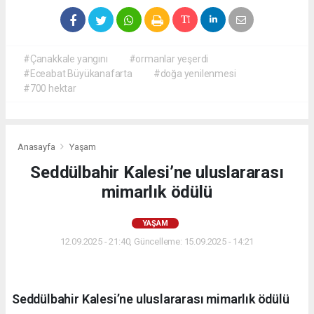
#Çanakkale yangını
#ormanlar yeşerdi
#Eceabat Büyükanafarta
#doğa yenilenmesi
#700 hektar
Anasayfa
Yaşam
Seddülbahir Kalesi’ne uluslararası
mimarlık ödülü
YAŞAM
12.09.2025 - 21:40, Güncelleme: 15.09.2025 - 14:21
Seddülbahir Kalesi’ne uluslararası mimarlık ödülü