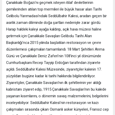
Çanakkale Boğazı’nı geçmek isteyen itilaf devletlerinin
gemilerinden atılan top mermileri ile büyük hasar alan Tarihi
Gelibolu Yarımadası’ndaki Seddülbahir Kalesi, aradan geçen bir
asırlık zaman diliminde doğa şartları nedeniyle zarar gördü.
Harap haldeki kaleyi ayağa kaldırıp, açık hava müzesi haline
getirmek için Çanakkale Savaşları Gelibolu Tarihi Alan
Başkanlığı’nca 2015 yılında başlatılan restorasyon ve çevre
düzenlemesi çalışmaları tamamlandı. 18 Mart Şehitleri Anma
Günü ve Çanakkale Deniz Zaferi’nin 108’inci yıl dönümünde
Cumhurbaşkanı Recep Tayyip Erdoğan tarafından ziyarete
açıldı. Seddülbahir Kalesi Müzesinde, ziyaretçiler kalenin 17.
yüzyıldan bugüne kadar ki tarihi hakkında bilgilendiriliyor.
Ziyaretçiler, Çanakkale Savaşları’nın ilk şehitlerinin yer aldığı
kabristanı ziyaret edip, 1915 Çanakkale Savaşları’nın bu kalede
yaşanan kısımlarını, o dönemin savaş malzemelerini, belgelerini
inceleyebiliyor. Seddülbahir Kalesi’nin restorasyon ve kazı
çalışmaları sırasında çıkan Osmanlı asker künyeleri, Fransız cep