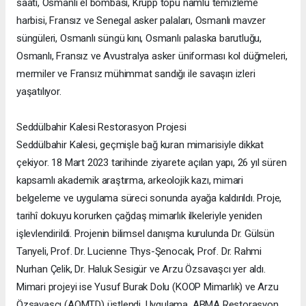
saati, Osmanlı el bombası, Krupp topu namlu temizleme
harbisi, Fransız ve Senegal asker palaları, Osmanlı mavzer
süngüleri, Osmanlı süngü kını, Osmanlı palaska barutluğu,
Osmanlı, Fransız ve Avustralya asker üniforması kol düğmeleri,
mermiler ve Fransız mühimmat sandığı ile savaşın izleri
yaşatılıyor.
Seddülbahir Kalesi Restorasyon Projesi
Seddülbahir Kalesi, geçmişle bağ kuran mimarisiyle dikkat
çekiyor. 18 Mart 2023 tarihinde ziyarete açılan yapı, 26 yıl süren
kapsamlı akademik araştırma, arkeolojik kazı, mimari
belgeleme ve uygulama süreci sonunda ayağa kaldırıldı. Proje,
tarihî dokuyu korurken çağdaş mimarlık ilkeleriyle yeniden
işlevlendirildi. Projenin bilimsel danışma kurulunda Dr. Gülsün
Tanyeli, Prof. Dr. Lucienne Thys-Şenocak, Prof. Dr. Rahmi
Nurhan Çelik, Dr. Haluk Sesigür ve Arzu Özsavaşcı yer aldı.
Mimari projeyi ise Yusuf Burak Dolu (KOOP Mimarlık) ve Arzu
Özsavaşcı (AOMTD) üstlendi. Uygulama, ABMA Restorasyon