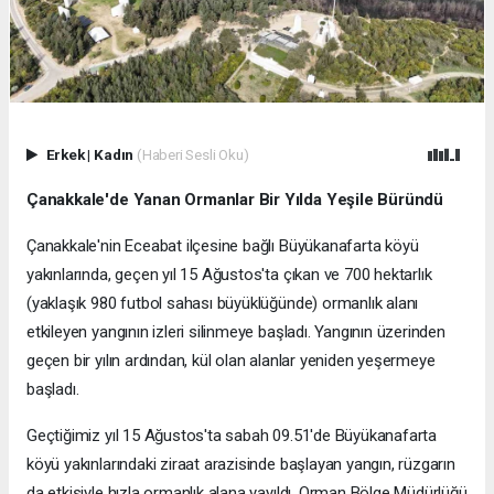
Erkek
|
Kadın
(Haberi Sesli Oku)
Çanakkale'de Yanan Ormanlar Bir Yılda Yeşile Büründü
Çanakkale'nin Eceabat ilçesine bağlı Büyükanafarta köyü
yakınlarında, geçen yıl 15 Ağustos'ta çıkan ve 700 hektarlık
(yaklaşık 980 futbol sahası büyüklüğünde) ormanlık alanı
etkileyen yangının izleri silinmeye başladı. Yangının üzerinden
geçen bir yılın ardından, kül olan alanlar yeniden yeşermeye
başladı.
Geçtiğimiz yıl 15 Ağustos'ta sabah 09.51'de Büyükanafarta
köyü yakınlarındaki ziraat arazisinde başlayan yangın, rüzgarın
da etkisiyle hızla ormanlık alana yayıldı. Orman Bölge Müdürlüğü