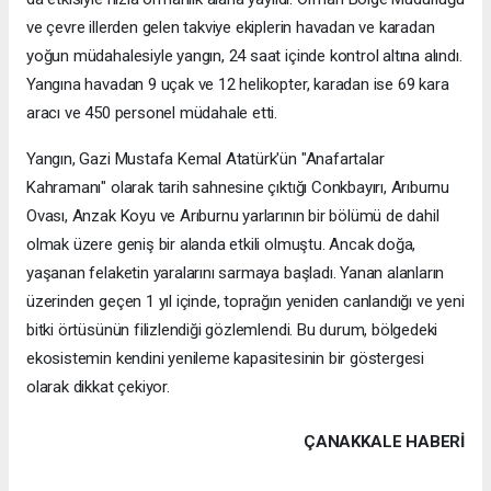
ve çevre illerden gelen takviye ekiplerin havadan ve karadan
yoğun müdahalesiyle yangın, 24 saat içinde kontrol altına alındı.
Yangına havadan 9 uçak ve 12 helikopter, karadan ise 69 kara
aracı ve 450 personel müdahale etti.
Yangın, Gazi Mustafa Kemal Atatürk'ün "Anafartalar
Kahramanı" olarak tarih sahnesine çıktığı Conkbayırı, Arıburnu
Ovası, Anzak Koyu ve Arıburnu yarlarının bir bölümü de dahil
olmak üzere geniş bir alanda etkili olmuştu. Ancak doğa,
yaşanan felaketin yaralarını sarmaya başladı. Yanan alanların
üzerinden geçen 1 yıl içinde, toprağın yeniden canlandığı ve yeni
bitki örtüsünün filizlendiği gözlemlendi. Bu durum, bölgedeki
ekosistemin kendini yenileme kapasitesinin bir göstergesi
olarak dikkat çekiyor.
ÇANAKKALE HABERİ