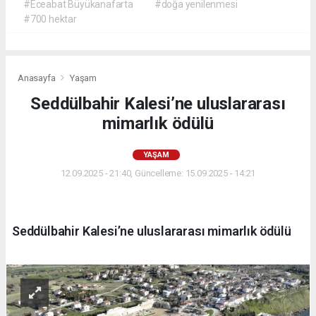
#Eceabat Büyükanafarta
#doğa yenilenmesi
#700 hektar
Anasayfa
Yaşam
Seddülbahir Kalesi’ne uluslararası
mimarlık ödülü
YAŞAM
12.09.2025 - 21:40, Güncelleme: 15.09.2025 - 14:21
Seddülbahir Kalesi’ne uluslararası mimarlık ödülü