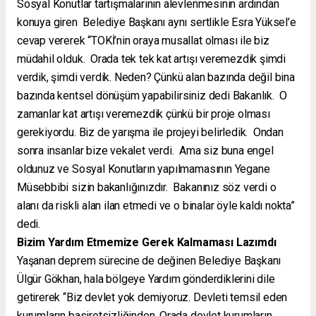
Sosyal Konutlar tartışmalarının alevlenmesinin ardından
konuya giren Belediye Başkanı aynı sertlikle Esra Yüksel’e
cevap vererek “TOKİ’nin oraya musallat olması ile biz
müdahil olduk. Orada tek tek kat artışı veremezdik şimdi
verdik, şimdi verdik. Neden? Çünkü alan bazında değil bina
bazında kentsel dönüşüm yapabilirsiniz dedi Bakanlık. O
zamanlar kat artışı veremezdik çünkü bir proje olması
gerekiyordu. Biz de yarışma ile projeyi belirledik. Ondan
sonra insanlar bize vekalet verdi. Ama siz buna engel
oldunuz ve Sosyal Konutların yapılmamasının Yegane
Müsebbibi sizin bakanlığınızdır. Bakanınız söz verdi o
alanı da riskli alan ilan etmedi ve o binalar öyle kaldı nokta”
dedi.
Bizim Yardım Etmemize Gerek Kalmaması Lazımdı
Yaşanan deprem sürecine de değinen Belediye Başkanı
Ülgür Gökhan, hala bölgeye Yardım gönderdiklerini dile
getirerek “Biz devlet yok demiyoruz. Devleti temsil eden
kurumların basiretsizliğinden, Orada devlet kurumların