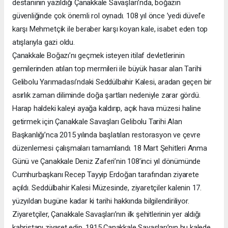
destanının yazıldığı Çanakkale Savaşları’nda, boğazın
güvenliğinde çok önemli rol oynadı. 108 yıl önce ’yedi düvel’e
karşı Mehmetçik ile beraber karşı koyan kale, isabet eden top
atışlarıyla gazi oldu.
Çanakkale Boğazı’nı geçmek isteyen itilaf devletlerinin
gemilerinden atılan top mermileri ile büyük hasar alan Tarihi
Gelibolu Yarımadası’ndaki Seddülbahir Kalesi, aradan geçen bir
asırlık zaman diliminde doğa şartları nedeniyle zarar gördü.
Harap haldeki kaleyi ayağa kaldırıp, açık hava müzesi haline
getirmek için Çanakkale Savaşları Gelibolu Tarihi Alan
Başkanlığı’nca 2015 yılında başlatılan restorasyon ve çevre
düzenlemesi çalışmaları tamamlandı. 18 Mart Şehitleri Anma
Günü ve Çanakkale Deniz Zaferi’nin 108’inci yıl dönümünde
Cumhurbaşkanı Recep Tayyip Erdoğan tarafından ziyarete
açıldı. Seddülbahir Kalesi Müzesinde, ziyaretçiler kalenin 17.
yüzyıldan bugüne kadar ki tarihi hakkında bilgilendiriliyor.
Ziyaretçiler, Çanakkale Savaşları’nın ilk şehitlerinin yer aldığı
kabristanı ziyaret edip, 1915 Çanakkale Savaşları’nın bu kalede