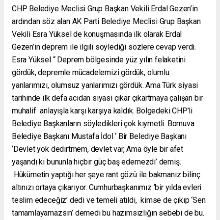
CHP Belediye Meclisi Grup Başkan Vekili Erdal Gezen’in
ardından söz alan AK Parti Belediye Meclisi Grup Başkan
Vekili Esra Yüksel de konuşmasında ilk olarak Erdal
Gezen’in deprem ile ilgili söylediği sözlere cevap verdi.
Esra Yüksel “ Deprem bölgesinde yüz yılın felaketini
gördük, depremle mücadelemizi gördük, olumlu
yanlarımızı, olumsuz yanlarımızı gördük. Ama Türk siyasi
tarihinde ilk defa acıdan siyasi çıkar çıkartmaya çalışan bir
muhalif anlayışla karşı karşıya kaldık. Bölgedeki CHP’li
Belediye Başkanların söyledikleri çok kıymetli. Bornuva
Belediye Başkanı Mustafa İdol ‘ Bir Belediye Başkanı
‘Devlet yok dedirtmem, devlet var, Ama öyle bir afet
yaşandı ki bununla hiçbir güç baş edemezdi’ demiş.
Hükümetin yaptığı her şeye rant gözü ile bakmanız bilinç
altınızı ortaya çıkarıyor. Cumhurbaşkanımız ‘bir yılda evleri
teslim edeceğiz’ dedi ve temeli atıldı, kimse de çıkıp ‘Sen
tamamlayamazsın’ demedi bu hazımsızlığın sebebi de bu.