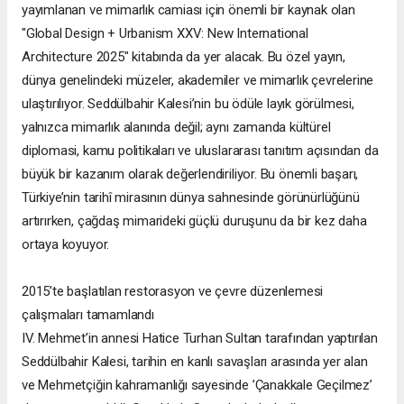
yayımlanan ve mimarlık camiası için önemli bir kaynak olan
"Global Design + Urbanism XXV: New International
Architecture 2025" kitabında da yer alacak. Bu özel yayın,
dünya genelindeki müzeler, akademiler ve mimarlık çevrelerine
ulaştırılıyor. Seddülbahir Kalesi’nin bu ödüle layık görülmesi,
yalnızca mimarlık alanında değil; aynı zamanda kültürel
diplomasi, kamu politikaları ve uluslararası tanıtım açısından da
büyük bir kazanım olarak değerlendiriliyor. Bu önemli başarı,
Türkiye’nin tarihî mirasının dünya sahnesinde görünürlüğünü
artırırken, çağdaş mimarideki güçlü duruşunu da bir kez daha
ortaya koyuyor.
2015’te başlatılan restorasyon ve çevre düzenlemesi
çalışmaları tamamlandı
IV. Mehmet’in annesi Hatice Turhan Sultan tarafından yaptırılan
Seddülbahir Kalesi, tarihin en kanlı savaşları arasında yer alan
ve Mehmetçiğin kahramanlığı sayesinde ’Çanakkale Geçilmez’