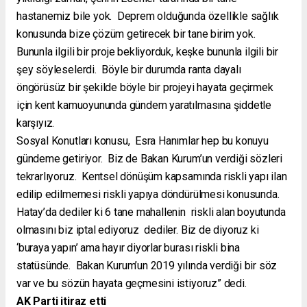
hastanemiz bile yok. Deprem olduğunda özellikle sağlık
konusunda bize çözüm getirecek bir tane birim yok.
Bununla ilgili bir proje bekliyorduk, keşke bununla ilgili bir
şey söyleselerdi. Böyle bir durumda ranta dayalı
öngörüsüz bir şekilde böyle bir projeyi hayata geçirmek
için kent kamuoyununda gündem yaratılmasına şiddetle
karşıyız.
Sosyal Konutları konusu, Esra Hanımlar hep bu konuyu
gündeme getiriyor. Biz de Bakan Kurum’un verdiği sözleri
tekrarlıyoruz. Kentsel dönüşüm kapsamında riskli yapı ilan
edilip edilmemesi riskli yapıya döndürülmesi konusunda.
Hatay’da dediler ki 6 tane mahallenin riskli alan boyutunda
olmasını biz iptal ediyoruz dediler. Biz de diyoruz ki
‘buraya yapın’ ama hayır diyorlar burası riskli bina
statüsünde. Bakan Kurum’un 2019 yılında verdiği bir söz
var ve bu sözün hayata geçmesini istiyoruz” dedi.
AK Parti itiraz etti