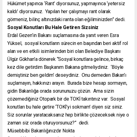
Hükümet yapınca ‘Rant’ diyorsunuz, yapmayınca ‘yetersiz
kaldı’ diyorsunuz. Yapılan her çalışmayı rant olarak
görmeniz, bilinç altınızdaki ranta olan eğiliminizden” dedi.
Sosyal Konutları Bu Hale Getiren Sizsiniz
Erdal Gezen’in Bakanı suçlamasına da yanıt veren Esra
Yüksel, sosyal konutların sürecin en başından beri aktif rol
alan ve en etkili isimlerinden biri olan Belediye Başkanı
Ülgür Gökhan’a dönerek “Sosyal konutlara gelince, birkaç
kez dile getirdim Başkanım Bakana gitmeliydiniz. ‘Böyle
demiştiniz ben geldim’ deseydiniz. Onu demeden Bakan’ı
suçlamayın, hakkınızı arayın. Burada bize hesap sormayın,
gidin Bakanlığa orada sorununuzu çözün. Ama sizin
çözemediğiniz Otopark bir de TOKİ takıntınız var. Sosyal
konutları bu hale getire ‘TOKİ’yi sokmam’ diyen siz siniz.
Siz sorunlar yaratacaksanız hep birlikte çözeceksek niye o
zaman siz orada oturuyorsunuz?” dedi.
Müsebbibi Bakanlığınızdır Nokta