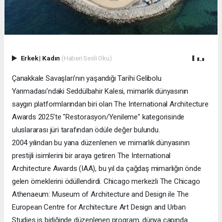
Erkek
|
Kadın
(Haberi Sesli Oku)
Çanakkale Savaşları’nın yaşandığı Tarihi Gelibolu
Yarımadası’ndaki Seddülbahir Kalesi, mimarlık dünyasının
saygın platformlarından biri olan The International Architecture
Awards 2025’te "Restorasyon/Yenileme" kategorisinde
uluslararası jüri tarafından ödüle değer bulundu.
2004 yılından bu yana düzenlenen ve mimarlık dünyasının
prestijli isimlerini bir araya getiren The International
Architecture Awards (IAA), bu yıl da çağdaş mimarlığın önde
gelen örneklerini ödüllendirdi. Chicago merkezli The Chicago
Athenaeum: Museum of Architecture and Design ile The
European Centre for Architecture Art Design and Urban
Studies iş birliğinde düzenlenen program, dünya çapında