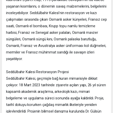
yaşanan kısımlarını, o dönemin savaş malzemelerini, belgelerini
inceleyebiliyor. Seddülbahir Kalesi’nin restorasyon ve kazı
çalışmaları sırasında çıkan Osmanlı asker künyeleri, Fransız cep
saati, Osmanlı el bombası, Krupp topu namlu temizleme
harbisi, Fransız ve Senegal asker palaları, Osmanlı mavzer
süngüleri, Osmanlı süngü kını, Osmanlı palaska barutluğu,
Osmanlı, Fransız ve Avustralya asker üniforması kol düğmeleri,
mermiler ve Fransız mühimmat sandığı ile savaşın izleri
yaşatılıyor.
Seddülbahir Kalesi Restorasyon Projesi
Seddülbahir Kalesi, geçmişle bağ kuran mimarisiyle dikkat
çekiyor. 18 Mart 2023 tarihinde ziyarete açılan yapı, 26 yıl süren
kapsamlı akademik araştırma, arkeolojik kazı, mimari
belgeleme ve uygulama süreci sonunda ayağa kaldırıldı. Proje,
tarihî dokuyu korurken çağdaş mimarlık ilkeleriyle yeniden
işlevlendirildi. Projenin bilimsel danışma kurulunda Dr. Gülsün