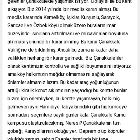
gelenler Çanakkale’de yaşamak istiyor. Dolayısı ile bu kent
sıkışıyor. Biz 2014 yılında bir meclis kararı almışı. Bu
meclis kararında Kemelköy, Işıklar, Kurşunlu, Saraycık,
Sarıcaeli ve Özbek köyü olmak üzere buraların imar
düzeyinde sınırların arttırılması ve mücavir alan boyutuna
alınması yönünde bir karar alınmış. Bu karar Çanakkale
Valiliğine de bildirilmiş. Ancak bu zamana kadar daha
valilikten herhangi bir karar gelmedi. Biz Çanakkaleliler
olarak kentimizin kontrollü ve sağlıklı büyümesini istiyoruz
ama köy halkımızın mağdur olmamasını sağlayarak
önlemler almamız lazım. Bu kadar araç yoğunluğunun
arttığı, kiralık konut sıkıntısının yaşandığı bu kentte bunlar
bizim için önemliyken, bu kentte yaşamayan, belki hiç
gelmeyen aynı Hamidiye Tabyalarındaki gibi hiç kimseye
sormadan, seçimlere sayılı günler kala Çanakkale Kamu
kampüsü oluşturulacakmış. Neresi? Çanakkale’nin tam
göbeği, Karayollarının olduğu yer. Deprem olup köprüler
yıkıldığı zaman, şehrin Esenler tarafında bir tane