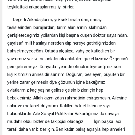
teşkilattaki arkadaşlarımız iyi bilirler.
Değerli Arkadaşlarım; yüksek binalardan, sanayi
tesislerinden, barajlardan, tarım alanlarının ıslahından,
genişleteceğimiz yollardan kişi başına düşen doktor sayısından,
gayrisafi milli hasılayı nereden alıp nereye getirdiğimizden
bahsetmeyeceğim. Ortada alçakça, vahşice katledilen bir
yavrumuz var ve ne anlatırsak anlatalım güzel kızımız Özgecan'ı
geri getiremeyiz. Dünyada yerinde olmak isteyeceğimiz son
kişi kızımızın annesidir sanırım. Doğuran, besleyen, büyüten bir
yerine zarar gelmesin diye gözünün içine baktığımız
evlatlarımız kaç yaşına gelirse gelsin bizler için hep
bebeklerimiz. Allah kızımızdan rahmetinin esirgemesin. Ailesine
sabır ve metanet diliyorum. Katilleri hak ettikleri cezayı
bulacaklardır. Aile Sosyal Politikalar Bakanlığımız da davaya
müdahil oldu, bizler de takipçisi olacağız. İşin başka acı
tarafı daha var bizler için. Ben kadın bakış açısıyla hep anneleri