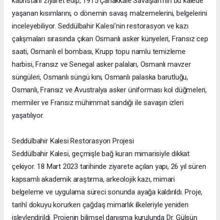
kabristanı ziyaret edip, 1915 Çanakkale Savaşları’nın bu kalede
yaşanan kısımlarını, o dönemin savaş malzemelerini, belgelerini
inceleyebiliyor. Seddülbahir Kalesi’nin restorasyon ve kazı
çalışmaları sırasında çıkan Osmanlı asker künyeleri, Fransız cep
saati, Osmanlı el bombası, Krupp topu namlu temizleme
harbisi, Fransız ve Senegal asker palaları, Osmanlı mavzer
süngüleri, Osmanlı süngü kını, Osmanlı palaska barutluğu,
Osmanlı, Fransız ve Avustralya asker üniforması kol düğmeleri,
mermiler ve Fransız mühimmat sandığı ile savaşın izleri
yaşatılıyor.
Seddülbahir Kalesi Restorasyon Projesi
Seddülbahir Kalesi, geçmişle bağ kuran mimarisiyle dikkat
çekiyor. 18 Mart 2023 tarihinde ziyarete açılan yapı, 26 yıl süren
kapsamlı akademik araştırma, arkeolojik kazı, mimari
belgeleme ve uygulama süreci sonunda ayağa kaldırıldı. Proje,
tarihî dokuyu korurken çağdaş mimarlık ilkeleriyle yeniden
işlevlendirildi. Projenin bilimsel danışma kurulunda Dr. Gülsün