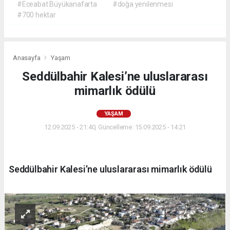
#Eceabat Büyükanafarta
#doğa yenilenmesi
#700 hektar
Anasayfa
Yaşam
Seddülbahir Kalesi’ne uluslararası
mimarlık ödülü
YAŞAM
12.09.2025 - 21:40, Güncelleme: 15.09.2025 - 14:21
Seddülbahir Kalesi’ne uluslararası mimarlık ödülü