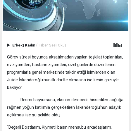
Erkek
|
Kadın
(Haberi Sesli Oku)
Görev süresi boyunca aksatılmadan yapılan teşkilat toplantıları,
ev ziyaretleri, hastane ziyaretleri, özel günlerde düzenlenen
programlarla genel merkezinde takdir ettiği isimlerden olan
Julide İskenderoğlu’nun ilk dörtte olmasına ise kesin gözüyle
bakılıyor.
Resmi başvursunu, eksi on derecede hissedilen soğuğa
rağmen yoğun katılımla gerçekletiren İskenderoğlu’nun adaylık
açıklması ise şu şekilde oldu;
“Değerli Dostlarım, Kıymetli basın mensubu arkadaşlarım,