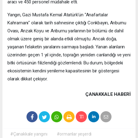
aracı ve 450 personel müdahale etti.
Yangın, Gazi Mustafa Kemal Atatürk'ün "Anafartalar
Kahramanı" olarak tarih sahnesine çıktığı Conkbayırı, Arıburnu
Ovası, Anzak Koyu ve Arıburnu yarlarının bir bölümü de dahil
olmak üzere geniş bir alanda etkili olmuştu. Ancak doğa,
yaşanan felaketin yaralarını sarmaya başladı. Yanan alanların
üzerinden geçen 1 yıl içinde, toprağın yeniden canlandığı ve yeni
bitki örtüsünün filizlendiği gözlemlendi. Bu durum, bölgedeki
ekosistemin kendini yenileme kapasitesinin bir göstergesi
olarak dikkat çekiyor.
ÇANAKKALE HABERİ
#Çanakkale yangını
#ormanlar yeşerdi