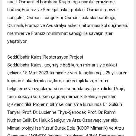
saati, Osmanlı el bombası, Krupp topu namlu temizleme
harbisi, Fransız ve Senegal asker palaları, Osmanlı mavzer
süngüleri, Osmanlı süngü kını, Osmanlı palaska barutluğu,
Osmanlı, Fransız ve Avustralya asker üniforması kol düğmeleri,
mermiler ve Fransız mühimmat sandığı ile savaşın izleri
yaşatılıyor.
Seddülbahir Kalesi Restorasyon Projesi
Seddülbahir Kalesi, geçmişle bağ kuran mimarisiyle dikkat
çekiyor. 18 Mart 2023 tarihinde ziyarete açılan yapı, 26 yıl süren
kapsamlı akademik araştırma, arkeolojik kazı, mimari
belgeleme ve uygulama süreci sonunda ayağa kaldırıldı. Proje,
tarihî dokuyu korurken çağdaş mimarlık ilkeleriyle yeniden
işlevlendirildi. Projenin bilimsel danışma kurulunda Dr. Gülsün
Tanyeli, Prof. Dr. Lucienne Thys-Şenocak, Prof. Dr. Rahmi
Nurhan Çelik, Dr. Haluk Sesigür ve Arzu Özsavaşcı yer aldı.
Mimari projeyi ise Yusuf Burak Dolu (KOOP Mimarlık) ve Arzu