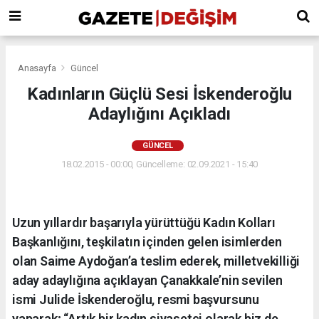
Anasayfa
Güncel
Kadınların Güçlü Sesi İskenderoğlu
Adaylığını Açıkladı
GÜNCEL
18.02.2015 - 00:00, Güncelleme: 02.09.2021 - 15:40
Uzun yıllardır başarıyla yürüttüğü Kadın Kolları
Başkanlığını, teşkilatın içinden gelen isimlerden
olan Saime Aydoğan’a teslim ederek, milletvekilliği
aday adaylığına açıklayan Çanakkale’nin sevilen
ismi Julide İskenderoğlu, resmi başvursunu
yaparak; “Artık bir kadın siyasetçi olarak biz de