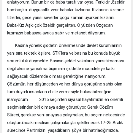
anlatıyorum. Bunun bir de baba tarafı var oysa. Farklıdır ,özeldir
bambaşka duygusallık verir babalar kızlarına. Kızlarının üzerine
titrerler, gece yarısı severler çoğu zaman uyurken kızlarını.
Baba-Kız Aşkı çok özeldir gerçekten. O yüzden Özgecan
kızımızın babasına ayrıca sabır ve metanet diliyorum.
Kadına yönelik şiddetin önlenmesinde devlet kurumlarının
yanı sıra tek tek kişilere, STK'lara ve basına bu konuda büyük
sorumluluk düşmekte. Basının şiddet vakalarını yansıtılmaması
değil aksine yansıtma biçiminin şiddetle mücadeleye katkı
sağlayacak düzlemde olması gerektiğine inanıyorum.
Çözümün; her düşünceden ve her dünya görüşüne sahip olan
tüm duyarlı insanların el ele vermesiyle bulunabileceğine
inanıyorum. 2015 seçimleri siyasal hayatımızın en önemli
seçimlerinden biri olmaya aday görünüyor. Gerek Çözüm
Süreci, gerekse yeni anayasa çalışmaları, bu seçim neticesinde
oluşturulacak meclisin çalışmalarıyla şekillenecek.17-25 Aralık
sürecinde Partimizin yaşadıklarını şöyle bir hatırladığımızda,