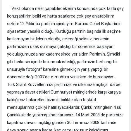
Vekil olunca neler yapabileceklerim konusunda çok fazla şey
konuşabilirim belki ve hatta saatlerce çok şey anlatabilirim
sizlere.12 Yıldır bu partinin içindeyim. Kurucu Genel Başkan'ının
siyasetten yasaklı olduğu, Kurduğu partinin başında ilk seçime
katılamayan bir liderin olduğu, geleceği belirsiz, herkesin
partimizden uzak durmaya çalıştığı bir dönemde başlayan
yolculuğumuzda her kademesinde yer aldım Partimin. Şimdiki
gibi herkesin içinde bulunmak istediği, partimizin herhangi bir
unsuruyla fotoğraf karesine girmek için yarış yaptığı bir
dönemde değil.2007'de e-muhtıra verilirken de buradaydım.
Türk Silahlı Kuvvetlerimizi partimize ve ülkemize açıkça darbe
yapmaya davet ettikleri Cumhuriyet mitinglerinde karşı karşıya
kaldığımız hakaretleri bizimle birlikte olan teşkilat
mensuplarımız çok iyi hatırlayacaklardır. Çünkü mitinglerin 4.sü
Çanakkale'de yapılmıştı hatırlarsanız. 14 Mart 2008'de partimize
kapatma davası açıldığı günden 30 Temmuz 2008 tarihinde
dava sonuçlanana kadar kaç gece uykusuz kaldığımızı