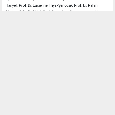
Tanyeli, Prof. Dr. Lucienne Thys-Şenocak, Prof. Dr. Rahmi
Nurhan Çelik, Dr. Haluk Sesigür ve Arzu Özsavaşcı yer aldı.
Mimari projeyi ise Yusuf Burak Dolu (KOOP Mimarlık) ve Arzu
Özsavaşcı (AOMTD) üstlendi. Uygulama, ABMA Restorasyon
tarafından gerçekleştirildi.
ÇANAKKALE HABERİ
haber paketi
haber scripti
haber yazılımı
Tüm hakları saklı tutulmaktadır.Copyright 2026©
Haber Yazılımı:
Web Aksiyon ®