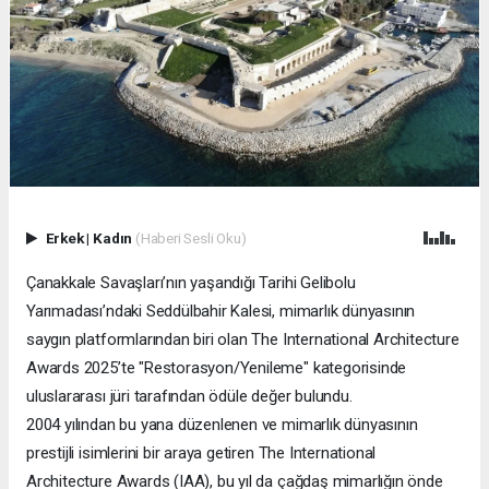
Erkek
|
Kadın
(Haberi Sesli Oku)
Çanakkale Savaşları’nın yaşandığı Tarihi Gelibolu
Yarımadası’ndaki Seddülbahir Kalesi, mimarlık dünyasının
saygın platformlarından biri olan The International Architecture
Awards 2025’te "Restorasyon/Yenileme" kategorisinde
uluslararası jüri tarafından ödüle değer bulundu.
2004 yılından bu yana düzenlenen ve mimarlık dünyasının
prestijli isimlerini bir araya getiren The International
Architecture Awards (IAA), bu yıl da çağdaş mimarlığın önde