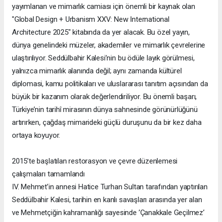
yayımlanan ve mimarlık camiası için önemli bir kaynak olan
"Global Design + Urbanism XXV: New International
Architecture 2025" kitabında da yer alacak. Bu özel yayın,
dünya genelindeki müzeler, akademiler ve mimarlık çevrelerine
ulaştırılıyor. Seddülbahir Kalesi’nin bu ödüle layık görülmesi,
yalnızca mimarlık alanında değil; aynı zamanda kültürel
diplomasi, kamu politikaları ve uluslararası tanıtım açısından da
büyük bir kazanım olarak değerlendiriliyor. Bu önemli başarı,
Türkiye’nin tarihî mirasının dünya sahnesinde görünürlüğünü
artırırken, çağdaş mimarideki güçlü duruşunu da bir kez daha
ortaya koyuyor.
2015’te başlatılan restorasyon ve çevre düzenlemesi
çalışmaları tamamlandı
IV. Mehmet’in annesi Hatice Turhan Sultan tarafından yaptırılan
Seddülbahir Kalesi, tarihin en kanlı savaşları arasında yer alan
ve Mehmetçiğin kahramanlığı sayesinde ’Çanakkale Geçilmez’