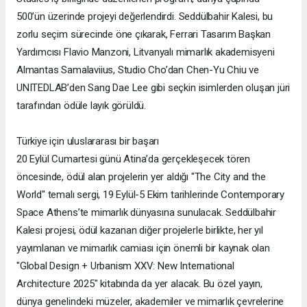
500’ün üzerinde projeyi değerlendirdi. Seddülbahir Kalesi, bu
zorlu seçim sürecinde öne çıkarak, Ferrari Tasarım Başkan
Yardımcısı Flavio Manzoni, Litvanyalı mimarlık akademisyeni
Almantas Samalaviius, Studio Cho’dan Chen-Yu Chiu ve
UNITEDLAB’den Sang Dae Lee gibi seçkin isimlerden oluşan jüri
tarafından ödüle layık görüldü.
Türkiye için uluslararası bir başarı
20 Eylül Cumartesi günü Atina’da gerçekleşecek tören
öncesinde, ödül alan projelerin yer aldığı "The City and the
World" temalı sergi, 19 Eylül-5 Ekim tarihlerinde Contemporary
Space Athens’te mimarlık dünyasına sunulacak. Seddülbahir
Kalesi projesi, ödül kazanan diğer projelerle birlikte, her yıl
yayımlanan ve mimarlık camiası için önemli bir kaynak olan
"Global Design + Urbanism XXV: New International
Architecture 2025" kitabında da yer alacak. Bu özel yayın,
dünya genelindeki müzeler, akademiler ve mimarlık çevrelerine