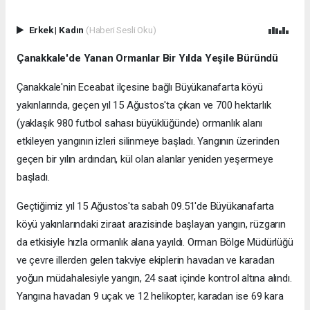
Erkek
|
Kadın
(Haberi Sesli Oku)
Çanakkale'de Yanan Ormanlar Bir Yılda Yeşile Büründü
Çanakkale'nin Eceabat ilçesine bağlı Büyükanafarta köyü
yakınlarında, geçen yıl 15 Ağustos'ta çıkan ve 700 hektarlık
(yaklaşık 980 futbol sahası büyüklüğünde) ormanlık alanı
etkileyen yangının izleri silinmeye başladı. Yangının üzerinden
geçen bir yılın ardından, kül olan alanlar yeniden yeşermeye
başladı.
Geçtiğimiz yıl 15 Ağustos'ta sabah 09.51'de Büyükanafarta
köyü yakınlarındaki ziraat arazisinde başlayan yangın, rüzgarın
da etkisiyle hızla ormanlık alana yayıldı. Orman Bölge Müdürlüğü
ve çevre illerden gelen takviye ekiplerin havadan ve karadan
yoğun müdahalesiyle yangın, 24 saat içinde kontrol altına alındı.
Yangına havadan 9 uçak ve 12 helikopter, karadan ise 69 kara