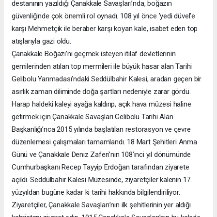
destanının yazıldığı Çanakkale Savaşları’nda, boğazın
güvenliğinde çok önemli rol oynadı. 108 yıl önce ’yedi düvel’e
karşı Mehmetçik ile beraber karşı koyan kale, isabet eden top
atışlarıyla gazi oldu.
Çanakkale Boğazı’nı geçmek isteyen itilaf devletlerinin
gemilerinden atılan top mermileri ile büyük hasar alan Tarihi
Gelibolu Yarımadası’ndaki Seddülbahir Kalesi, aradan geçen bir
asırlık zaman diliminde doğa şartları nedeniyle zarar gördü.
Harap haldeki kaleyi ayağa kaldırıp, açık hava müzesi haline
getirmek için Çanakkale Savaşları Gelibolu Tarihi Alan
Başkanlığı’nca 2015 yılında başlatılan restorasyon ve çevre
düzenlemesi çalışmaları tamamlandı. 18 Mart Şehitleri Anma
Günü ve Çanakkale Deniz Zaferi’nin 108’inci yıl dönümünde
Cumhurbaşkanı Recep Tayyip Erdoğan tarafından ziyarete
açıldı. Seddülbahir Kalesi Müzesinde, ziyaretçiler kalenin 17.
yüzyıldan bugüne kadar ki tarihi hakkında bilgilendiriliyor.
Ziyaretçiler, Çanakkale Savaşları’nın ilk şehitlerinin yer aldığı