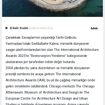
Erkek
|
Kadın
(Haberi Sesli Oku)
Çanakkale Savaşları’nın yaşandığı Tarihi Gelibolu
Yarımadası’ndaki Seddülbahir Kalesi, mimarlık dünyasının
saygın platformlarından biri olan The International Architecture
Awards 2025’te "Restorasyon/Yenileme" kategorisinde
uluslararası jüri tarafından ödüle değer bulundu.
2004 yılından bu yana düzenlenen ve mimarlık dünyasının
prestijli isimlerini bir araya getiren The International
Architecture Awards (IAA), bu yıl da çağdaş mimarlığın önde
gelen örneklerini ödüllendirdi. Chicago merkezli The Chicago
Athenaeum: Museum of Architecture and Design ile The
European Centre for Architecture Art Design and Urban
Studies iş birliğinde düzenlenen program, dünya çapında