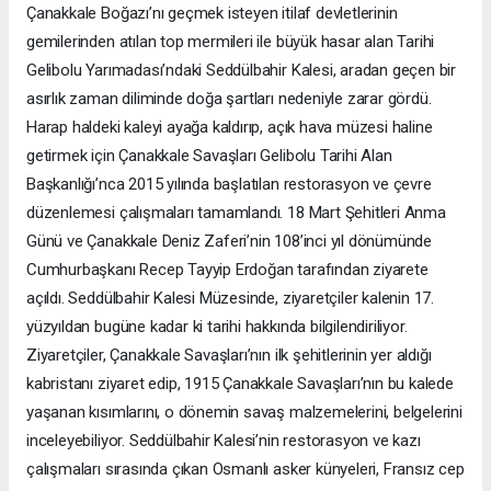
Çanakkale Boğazı’nı geçmek isteyen itilaf devletlerinin
gemilerinden atılan top mermileri ile büyük hasar alan Tarihi
Gelibolu Yarımadası’ndaki Seddülbahir Kalesi, aradan geçen bir
asırlık zaman diliminde doğa şartları nedeniyle zarar gördü.
Harap haldeki kaleyi ayağa kaldırıp, açık hava müzesi haline
getirmek için Çanakkale Savaşları Gelibolu Tarihi Alan
Başkanlığı’nca 2015 yılında başlatılan restorasyon ve çevre
düzenlemesi çalışmaları tamamlandı. 18 Mart Şehitleri Anma
Günü ve Çanakkale Deniz Zaferi’nin 108’inci yıl dönümünde
Cumhurbaşkanı Recep Tayyip Erdoğan tarafından ziyarete
açıldı. Seddülbahir Kalesi Müzesinde, ziyaretçiler kalenin 17.
yüzyıldan bugüne kadar ki tarihi hakkında bilgilendiriliyor.
Ziyaretçiler, Çanakkale Savaşları’nın ilk şehitlerinin yer aldığı
kabristanı ziyaret edip, 1915 Çanakkale Savaşları’nın bu kalede
yaşanan kısımlarını, o dönemin savaş malzemelerini, belgelerini
inceleyebiliyor. Seddülbahir Kalesi’nin restorasyon ve kazı
çalışmaları sırasında çıkan Osmanlı asker künyeleri, Fransız cep