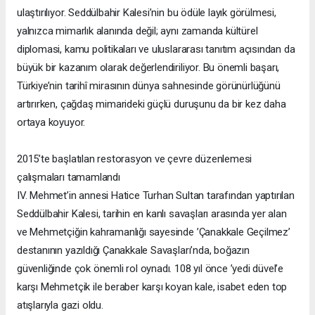
ulaştırılıyor. Seddülbahir Kalesi’nin bu ödüle layık görülmesi,
yalnızca mimarlık alanında değil; aynı zamanda kültürel
diplomasi, kamu politikaları ve uluslararası tanıtım açısından da
büyük bir kazanım olarak değerlendiriliyor. Bu önemli başarı,
Türkiye’nin tarihî mirasının dünya sahnesinde görünürlüğünü
artırırken, çağdaş mimarideki güçlü duruşunu da bir kez daha
ortaya koyuyor.
2015’te başlatılan restorasyon ve çevre düzenlemesi
çalışmaları tamamlandı
IV. Mehmet’in annesi Hatice Turhan Sultan tarafından yaptırılan
Seddülbahir Kalesi, tarihin en kanlı savaşları arasında yer alan
ve Mehmetçiğin kahramanlığı sayesinde ’Çanakkale Geçilmez’
destanının yazıldığı Çanakkale Savaşları’nda, boğazın
güvenliğinde çok önemli rol oynadı. 108 yıl önce ’yedi düvel’e
karşı Mehmetçik ile beraber karşı koyan kale, isabet eden top
atışlarıyla gazi oldu.