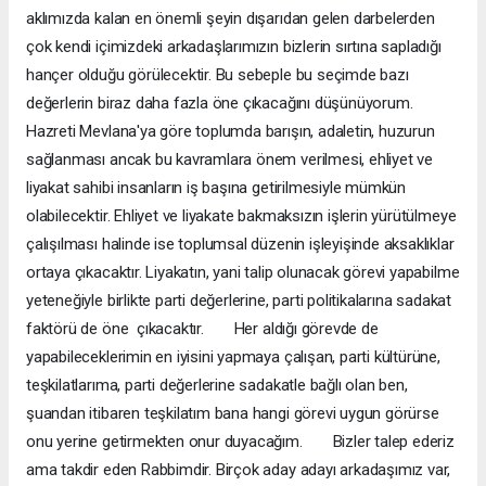
aklımızda kalan en önemli şeyin dışarıdan gelen darbelerden
çok kendi içimizdeki arkadaşlarımızın bizlerin sırtına sapladığı
hançer olduğu görülecektir. Bu sebeple bu seçimde bazı
değerlerin biraz daha fazla öne çıkacağını düşünüyorum.
Hazreti Mevlana'ya göre toplumda barışın, adaletin, huzurun
sağlanması ancak bu kavramlara önem verilmesi, ehliyet ve
liyakat sahibi insanların iş başına getirilmesiyle mümkün
olabilecektir. Ehliyet ve liyakate bakmaksızın işlerin yürütülmeye
çalışılması halinde ise toplumsal düzenin işleyişinde aksaklıklar
ortaya çıkacaktır. Liyakatın, yani talip olunacak görevi yapabilme
yeteneğiyle birlikte parti değerlerine, parti politikalarına sadakat
faktörü de öne çıkacaktır. Her aldığı görevde de
yapabileceklerimin en iyisini yapmaya çalışan, parti kültürüne,
teşkilatlarıma, parti değerlerine sadakatle bağlı olan ben,
şuandan itibaren teşkilatım bana hangi görevi uygun görürse
onu yerine getirmekten onur duyacağım. Bizler talep ederiz
ama takdir eden Rabbimdir. Birçok aday adayı arkadaşımız var,