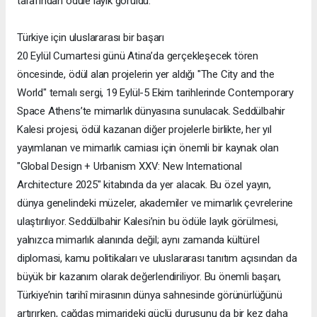
tarafından ödüle layık görüldü.
Türkiye için uluslararası bir başarı
20 Eylül Cumartesi günü Atina’da gerçekleşecek tören
öncesinde, ödül alan projelerin yer aldığı "The City and the
World" temalı sergi, 19 Eylül-5 Ekim tarihlerinde Contemporary
Space Athens’te mimarlık dünyasına sunulacak. Seddülbahir
Kalesi projesi, ödül kazanan diğer projelerle birlikte, her yıl
yayımlanan ve mimarlık camiası için önemli bir kaynak olan
"Global Design + Urbanism XXV: New International
Architecture 2025" kitabında da yer alacak. Bu özel yayın,
dünya genelindeki müzeler, akademiler ve mimarlık çevrelerine
ulaştırılıyor. Seddülbahir Kalesi’nin bu ödüle layık görülmesi,
yalnızca mimarlık alanında değil; aynı zamanda kültürel
diplomasi, kamu politikaları ve uluslararası tanıtım açısından da
büyük bir kazanım olarak değerlendiriliyor. Bu önemli başarı,
Türkiye’nin tarihî mirasının dünya sahnesinde görünürlüğünü
artırırken, çağdaş mimarideki güçlü duruşunu da bir kez daha