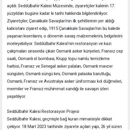
açıldı. Seddülbahir Kalesi Müzesinde, ziyaretçiler kalenin 17.
yüzyıldan bugüne kadar ki tarihi hakkında bilgilendiriliyor.
Ziyaretçiler, Çanakkale Savaşları’nın ilk şehitlerinin yer aldığı
kabristanı ziyaret edip, 1915 Çanakkale Savaşları’nın bu kalede
yaşanan kısımlarını, o dönemin savaş malzemelerini, belgelerini
inceleyebiliyor. Seddülbahir Kalesi’nin restorasyon ve kazı
çalışmaları sırasında çıkan Osmanlı asker künyeleri, Fransız cep
saati, Osmanlı el bombası, Krupp topu namlu temizleme
harbisi, Fransız ve Senegal asker palaları, Osmanlı mavzer
süngüleri, Osmanlı süngü kını, Osmanlı palaska barutluğu,
Osmanlı, Fransız ve Avustralya asker üniforması kol düğmeleri,
mermiler ve Fransız mühimmat sandığı ile savaşın izleri
yaşatılıyor.
Seddülbahir Kalesi Restorasyon Projesi
Seddülbahir Kalesi, geçmişle bağ kuran mimarisiyle dikkat
çekiyor. 18 Mart 2023 tarihinde ziyarete açılan yapı, 26 yıl süren