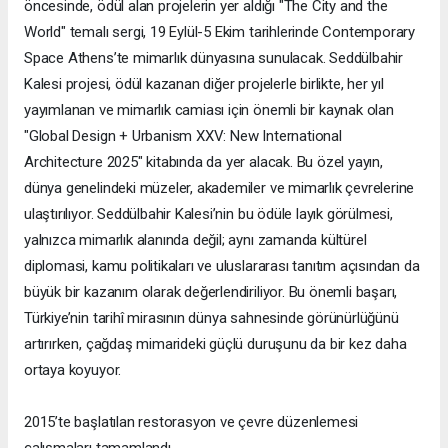
öncesinde, ödül alan projelerin yer aldığı "The City and the
World" temalı sergi, 19 Eylül-5 Ekim tarihlerinde Contemporary
Space Athens’te mimarlık dünyasına sunulacak. Seddülbahir
Kalesi projesi, ödül kazanan diğer projelerle birlikte, her yıl
yayımlanan ve mimarlık camiası için önemli bir kaynak olan
"Global Design + Urbanism XXV: New International
Architecture 2025" kitabında da yer alacak. Bu özel yayın,
dünya genelindeki müzeler, akademiler ve mimarlık çevrelerine
ulaştırılıyor. Seddülbahir Kalesi’nin bu ödüle layık görülmesi,
yalnızca mimarlık alanında değil; aynı zamanda kültürel
diplomasi, kamu politikaları ve uluslararası tanıtım açısından da
büyük bir kazanım olarak değerlendiriliyor. Bu önemli başarı,
Türkiye’nin tarihî mirasının dünya sahnesinde görünürlüğünü
artırırken, çağdaş mimarideki güçlü duruşunu da bir kez daha
ortaya koyuyor.
2015’te başlatılan restorasyon ve çevre düzenlemesi