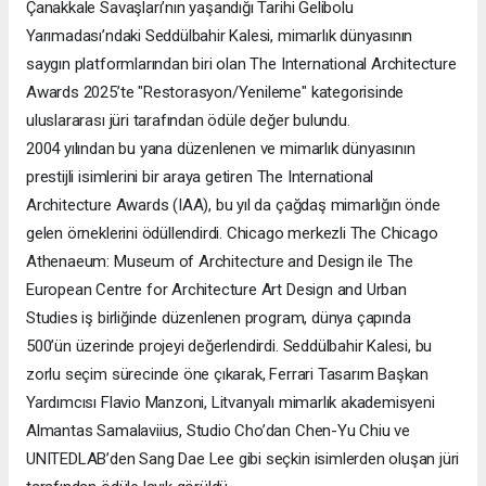
Çanakkale Savaşları’nın yaşandığı Tarihi Gelibolu
Yarımadası’ndaki Seddülbahir Kalesi, mimarlık dünyasının
saygın platformlarından biri olan The International Architecture
Awards 2025’te "Restorasyon/Yenileme" kategorisinde
uluslararası jüri tarafından ödüle değer bulundu.
2004 yılından bu yana düzenlenen ve mimarlık dünyasının
prestijli isimlerini bir araya getiren The International
Architecture Awards (IAA), bu yıl da çağdaş mimarlığın önde
gelen örneklerini ödüllendirdi. Chicago merkezli The Chicago
Athenaeum: Museum of Architecture and Design ile The
European Centre for Architecture Art Design and Urban
Studies iş birliğinde düzenlenen program, dünya çapında
500’ün üzerinde projeyi değerlendirdi. Seddülbahir Kalesi, bu
zorlu seçim sürecinde öne çıkarak, Ferrari Tasarım Başkan
Yardımcısı Flavio Manzoni, Litvanyalı mimarlık akademisyeni
Almantas Samalaviius, Studio Cho’dan Chen-Yu Chiu ve
UNITEDLAB’den Sang Dae Lee gibi seçkin isimlerden oluşan jüri