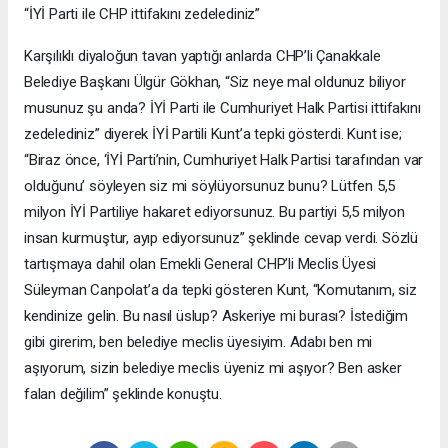
“İYİ Parti ile CHP ittifakını zedelediniz”
Karşılıklı diyaloğun tavan yaptığı anlarda CHP’li Çanakkale
Belediye Başkanı Ülgür Gökhan, “Siz neye mal oldunuz biliyor
musunuz şu anda? İYİ Parti ile Cumhuriyet Halk Partisi ittifakını
zedelediniz” diyerek İYİ Partili Kunt’a tepki gösterdi. Kunt ise;
“Biraz önce, ‘İYİ Parti’nin, Cumhuriyet Halk Partisi tarafından var
olduğunu’ söyleyen siz mi söylüyorsunuz bunu? Lütfen 5,5
milyon İYİ Partiliye hakaret ediyorsunuz. Bu partiyi 5,5 milyon
insan kurmuştur, ayıp ediyorsunuz” şeklinde cevap verdi. Sözlü
tartışmaya dahil olan Emekli General CHP’li Meclis Üyesi
Süleyman Canpolat’a da tepki gösteren Kunt, “Komutanım, siz
kendinize gelin. Bu nasıl üslup? Askeriye mi burası? İstediğim
gibi girerim, ben belediye meclis üyesiyim. Adabı ben mi
aşıyorum, sizin belediye meclis üyeniz mi aşıyor? Ben asker
falan değilim” şeklinde konuştu.