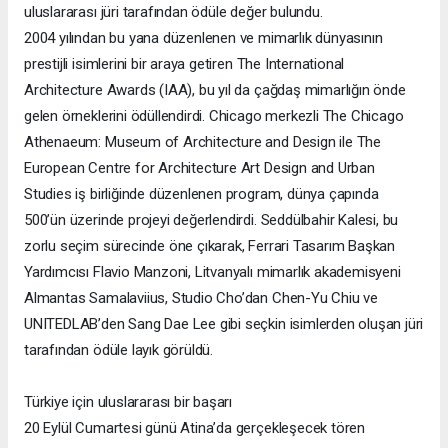
uluslararası jüri tarafından ödüle değer bulundu.
2004 yılından bu yana düzenlenen ve mimarlık dünyasının
prestijli isimlerini bir araya getiren The International
Architecture Awards (IAA), bu yıl da çağdaş mimarlığın önde
gelen örneklerini ödüllendirdi. Chicago merkezli The Chicago
Athenaeum: Museum of Architecture and Design ile The
European Centre for Architecture Art Design and Urban
Studies iş birliğinde düzenlenen program, dünya çapında
500’ün üzerinde projeyi değerlendirdi. Seddülbahir Kalesi, bu
zorlu seçim sürecinde öne çıkarak, Ferrari Tasarım Başkan
Yardımcısı Flavio Manzoni, Litvanyalı mimarlık akademisyeni
Almantas Samalaviius, Studio Cho’dan Chen-Yu Chiu ve
UNITEDLAB’den Sang Dae Lee gibi seçkin isimlerden oluşan jüri
tarafından ödüle layık görüldü.
Türkiye için uluslararası bir başarı
20 Eylül Cumartesi günü Atina’da gerçekleşecek tören