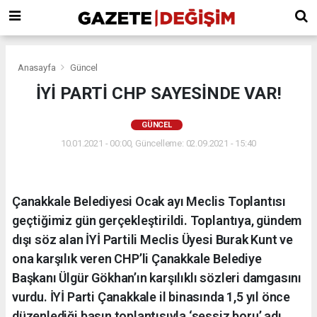
Anasayfa
Güncel
İYİ PARTİ CHP SAYESİNDE VAR!
GÜNCEL
10.01.2021 - 00:00, Güncelleme: 02.09.2021 - 15:40
Çanakkale Belediyesi Ocak ayı Meclis Toplantısı
geçtiğimiz gün gerçekleştirildi. Toplantıya, gündem
dışı söz alan İYİ Partili Meclis Üyesi Burak Kunt ve
ona karşılık veren CHP’li Çanakkale Belediye
Başkanı Ülgür Gökhan’ın karşılıklı sözleri damgasını
vurdu. İYİ Parti Çanakkale il binasında 1,5 yıl önce
düzenlediği basın toplantısıyla ‘sessiz boru’ adı