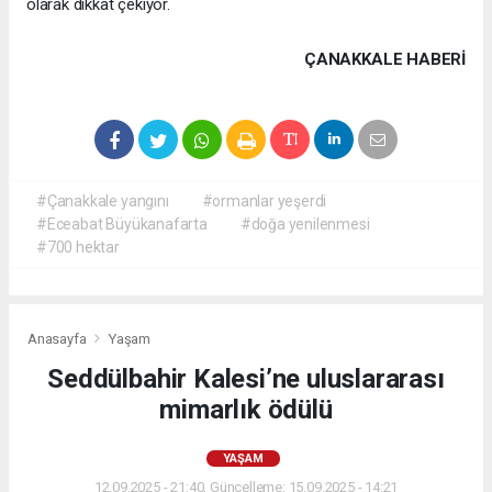
olarak dikkat çekiyor.
ÇANAKKALE HABERİ
#Çanakkale yangını
#ormanlar yeşerdi
#Eceabat Büyükanafarta
#doğa yenilenmesi
#700 hektar
Anasayfa
Yaşam
Seddülbahir Kalesi’ne uluslararası
mimarlık ödülü
YAŞAM
12.09.2025 - 21:40, Güncelleme: 15.09.2025 - 14:21