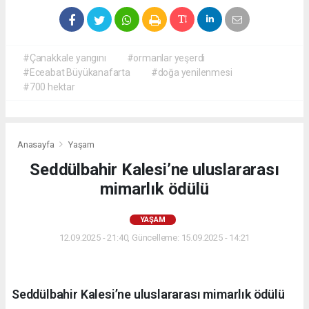
#Çanakkale yangını
#ormanlar yeşerdi
#Eceabat Büyükanafarta
#doğa yenilenmesi
#700 hektar
Anasayfa
Yaşam
Seddülbahir Kalesi’ne uluslararası
mimarlık ödülü
YAŞAM
12.09.2025 - 21:40, Güncelleme: 15.09.2025 - 14:21
Seddülbahir Kalesi’ne uluslararası mimarlık ödülü