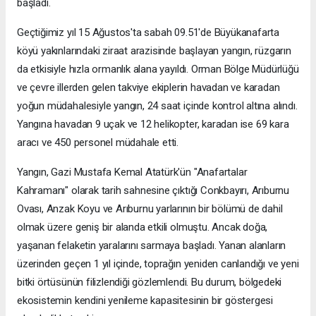
başladı.
Geçtiğimiz yıl 15 Ağustos'ta sabah 09.51'de Büyükanafarta
köyü yakınlarındaki ziraat arazisinde başlayan yangın, rüzgarın
da etkisiyle hızla ormanlık alana yayıldı. Orman Bölge Müdürlüğü
ve çevre illerden gelen takviye ekiplerin havadan ve karadan
yoğun müdahalesiyle yangın, 24 saat içinde kontrol altına alındı.
Yangına havadan 9 uçak ve 12 helikopter, karadan ise 69 kara
aracı ve 450 personel müdahale etti.
Yangın, Gazi Mustafa Kemal Atatürk'ün "Anafartalar
Kahramanı" olarak tarih sahnesine çıktığı Conkbayırı, Arıburnu
Ovası, Anzak Koyu ve Arıburnu yarlarının bir bölümü de dahil
olmak üzere geniş bir alanda etkili olmuştu. Ancak doğa,
yaşanan felaketin yaralarını sarmaya başladı. Yanan alanların
üzerinden geçen 1 yıl içinde, toprağın yeniden canlandığı ve yeni
bitki örtüsünün filizlendiği gözlemlendi. Bu durum, bölgedeki
ekosistemin kendini yenileme kapasitesinin bir göstergesi