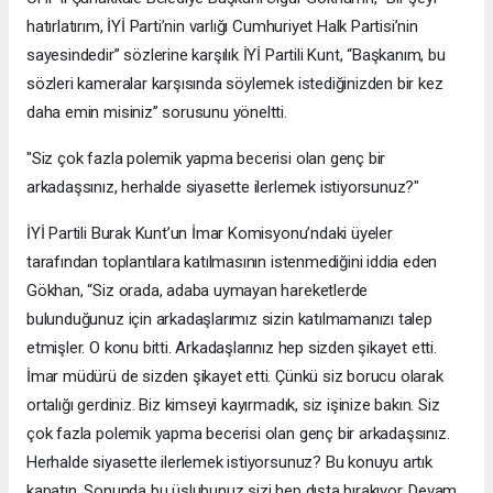
hatırlatırım, İYİ Parti’nin varlığı Cumhuriyet Halk Partisi’nin
sayesindedir” sözlerine karşılık İYİ Partili Kunt, “Başkanım, bu
sözleri kameralar karşısında söylemek istediğinizden bir kez
daha emin misiniz” sorusunu yöneltti.
"Siz çok fazla polemik yapma becerisi olan genç bir
arkadaşsınız, herhalde siyasette ilerlemek istiyorsunuz?"
İYİ Partili Burak Kunt’un İmar Komisyonu’ndaki üyeler
tarafından toplantılara katılmasının istenmediğini iddia eden
Gökhan, “Siz orada, adaba uymayan hareketlerde
bulunduğunuz için arkadaşlarımız sizin katılmamanızı talep
etmişler. O konu bitti. Arkadaşlarınız hep sizden şikayet etti.
İmar müdürü de sizden şikayet etti. Çünkü siz borucu olarak
ortalığı gerdiniz. Biz kimseyi kayırmadık, siz işinize bakın. Siz
çok fazla polemik yapma becerisi olan genç bir arkadaşsınız.
Herhalde siyasette ilerlemek istiyorsunuz? Bu konuyu artık
kapatın. Sonunda bu üslubunuz sizi hep dışta bırakıyor. Devam