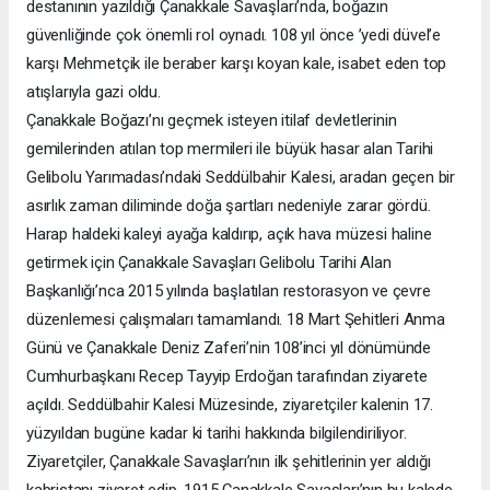
destanının yazıldığı Çanakkale Savaşları’nda, boğazın
güvenliğinde çok önemli rol oynadı. 108 yıl önce ’yedi düvel’e
karşı Mehmetçik ile beraber karşı koyan kale, isabet eden top
atışlarıyla gazi oldu.
Çanakkale Boğazı’nı geçmek isteyen itilaf devletlerinin
gemilerinden atılan top mermileri ile büyük hasar alan Tarihi
Gelibolu Yarımadası’ndaki Seddülbahir Kalesi, aradan geçen bir
asırlık zaman diliminde doğa şartları nedeniyle zarar gördü.
Harap haldeki kaleyi ayağa kaldırıp, açık hava müzesi haline
getirmek için Çanakkale Savaşları Gelibolu Tarihi Alan
Başkanlığı’nca 2015 yılında başlatılan restorasyon ve çevre
düzenlemesi çalışmaları tamamlandı. 18 Mart Şehitleri Anma
Günü ve Çanakkale Deniz Zaferi’nin 108’inci yıl dönümünde
Cumhurbaşkanı Recep Tayyip Erdoğan tarafından ziyarete
açıldı. Seddülbahir Kalesi Müzesinde, ziyaretçiler kalenin 17.
yüzyıldan bugüne kadar ki tarihi hakkında bilgilendiriliyor.
Ziyaretçiler, Çanakkale Savaşları’nın ilk şehitlerinin yer aldığı
kabristanı ziyaret edip, 1915 Çanakkale Savaşları’nın bu kalede