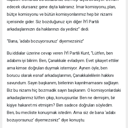
edecek olursanız gene dışta kalırsınız. İmar komisyonu, plan,
bütçe komisyonu ve bütün komisyonlarımız hep bir nizami
içerisinde gider. Siz bozduğunuz için diğer İYİ Partili
arkadaşlarınızın da haklarınızı da yediniz” dedi.
“Bana, ‘adabı bozuyorsunuz’ diyemezsiniz”
Bu iddialar üzerine cevap veren İYİ Partili Kunt, “Lütfen, ben
adabımı iyi bilirim. Ben, Çanakkale evladıyım. Evet şikayet ettiler
ama kimse doğruları duymak istemiyor. Aynen öyle, ben
borucu olarak esnaf arkadaşlarımın, Çanakkalelilerin hakkını
savundum. Sayın başkanım, birilerinin kayırılmamasını sağlayın.
Biz bu nizamı hiç bozmadık sayın başkanım. O komisyonlardaki
arkadaşlarımız lütfen çıkıp, konuşsunlar. Ben ne demişim, bir
kişiye hakaret mi etmişim? Ben sadece doğruları söyledim.
Ben, bu mecliste konuşmak istedim. Ama siz de bana ‘adabı
bozuyorsunuz’ diyemezsiniz” diye konuştu.