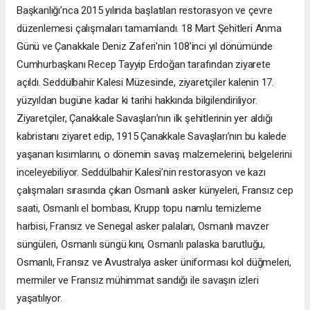
Başkanlığı’nca 2015 yılında başlatılan restorasyon ve çevre
düzenlemesi çalışmaları tamamlandı. 18 Mart Şehitleri Anma
Günü ve Çanakkale Deniz Zaferi’nin 108’inci yıl dönümünde
Cumhurbaşkanı Recep Tayyip Erdoğan tarafından ziyarete
açıldı. Seddülbahir Kalesi Müzesinde, ziyaretçiler kalenin 17.
yüzyıldan bugüne kadar ki tarihi hakkında bilgilendiriliyor.
Ziyaretçiler, Çanakkale Savaşları’nın ilk şehitlerinin yer aldığı
kabristanı ziyaret edip, 1915 Çanakkale Savaşları’nın bu kalede
yaşanan kısımlarını, o dönemin savaş malzemelerini, belgelerini
inceleyebiliyor. Seddülbahir Kalesi’nin restorasyon ve kazı
çalışmaları sırasında çıkan Osmanlı asker künyeleri, Fransız cep
saati, Osmanlı el bombası, Krupp topu namlu temizleme
harbisi, Fransız ve Senegal asker palaları, Osmanlı mavzer
süngüleri, Osmanlı süngü kını, Osmanlı palaska barutluğu,
Osmanlı, Fransız ve Avustralya asker üniforması kol düğmeleri,
mermiler ve Fransız mühimmat sandığı ile savaşın izleri
yaşatılıyor.