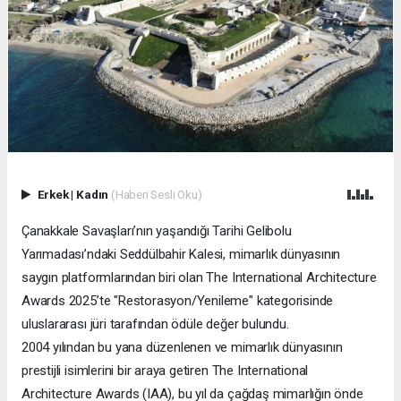
Erkek
|
Kadın
(Haberi Sesli Oku)
Çanakkale Savaşları’nın yaşandığı Tarihi Gelibolu
Yarımadası’ndaki Seddülbahir Kalesi, mimarlık dünyasının
saygın platformlarından biri olan The International Architecture
Awards 2025’te "Restorasyon/Yenileme" kategorisinde
uluslararası jüri tarafından ödüle değer bulundu.
2004 yılından bu yana düzenlenen ve mimarlık dünyasının
prestijli isimlerini bir araya getiren The International
Architecture Awards (IAA), bu yıl da çağdaş mimarlığın önde