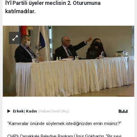
İYİ Partili üyeler meclisin 2. Oturumuna
katılmadılar.
Erkek
|
Kadın
(Haberi Sesli Oku)
"Kameralar önünde söylemek istediğinizden emin misiniz?"
CHP’li Çanakkale Belediye Başkanı Ülgür Gökhan’ın, “Bir şeyi