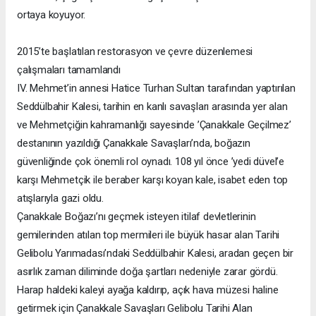
ortaya koyuyor.
2015’te başlatılan restorasyon ve çevre düzenlemesi
çalışmaları tamamlandı
IV. Mehmet’in annesi Hatice Turhan Sultan tarafından yaptırılan
Seddülbahir Kalesi, tarihin en kanlı savaşları arasında yer alan
ve Mehmetçiğin kahramanlığı sayesinde ’Çanakkale Geçilmez’
destanının yazıldığı Çanakkale Savaşları’nda, boğazın
güvenliğinde çok önemli rol oynadı. 108 yıl önce ’yedi düvel’e
karşı Mehmetçik ile beraber karşı koyan kale, isabet eden top
atışlarıyla gazi oldu.
Çanakkale Boğazı’nı geçmek isteyen itilaf devletlerinin
gemilerinden atılan top mermileri ile büyük hasar alan Tarihi
Gelibolu Yarımadası’ndaki Seddülbahir Kalesi, aradan geçen bir
asırlık zaman diliminde doğa şartları nedeniyle zarar gördü.
Harap haldeki kaleyi ayağa kaldırıp, açık hava müzesi haline
getirmek için Çanakkale Savaşları Gelibolu Tarihi Alan