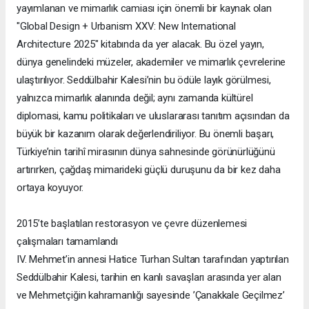
yayımlanan ve mimarlık camiası için önemli bir kaynak olan
"Global Design + Urbanism XXV: New International
Architecture 2025" kitabında da yer alacak. Bu özel yayın,
dünya genelindeki müzeler, akademiler ve mimarlık çevrelerine
ulaştırılıyor. Seddülbahir Kalesi’nin bu ödüle layık görülmesi,
yalnızca mimarlık alanında değil; aynı zamanda kültürel
diplomasi, kamu politikaları ve uluslararası tanıtım açısından da
büyük bir kazanım olarak değerlendiriliyor. Bu önemli başarı,
Türkiye’nin tarihî mirasının dünya sahnesinde görünürlüğünü
artırırken, çağdaş mimarideki güçlü duruşunu da bir kez daha
ortaya koyuyor.
2015’te başlatılan restorasyon ve çevre düzenlemesi
çalışmaları tamamlandı
IV. Mehmet’in annesi Hatice Turhan Sultan tarafından yaptırılan
Seddülbahir Kalesi, tarihin en kanlı savaşları arasında yer alan
ve Mehmetçiğin kahramanlığı sayesinde ’Çanakkale Geçilmez’