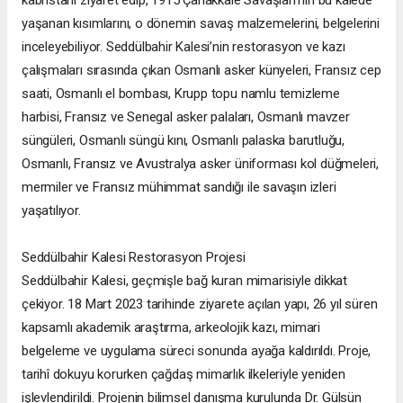
yaşanan kısımlarını, o dönemin savaş malzemelerini, belgelerini
inceleyebiliyor. Seddülbahir Kalesi’nin restorasyon ve kazı
çalışmaları sırasında çıkan Osmanlı asker künyeleri, Fransız cep
saati, Osmanlı el bombası, Krupp topu namlu temizleme
harbisi, Fransız ve Senegal asker palaları, Osmanlı mavzer
süngüleri, Osmanlı süngü kını, Osmanlı palaska barutluğu,
Osmanlı, Fransız ve Avustralya asker üniforması kol düğmeleri,
mermiler ve Fransız mühimmat sandığı ile savaşın izleri
yaşatılıyor.
Seddülbahir Kalesi Restorasyon Projesi
Seddülbahir Kalesi, geçmişle bağ kuran mimarisiyle dikkat
çekiyor. 18 Mart 2023 tarihinde ziyarete açılan yapı, 26 yıl süren
kapsamlı akademik araştırma, arkeolojik kazı, mimari
belgeleme ve uygulama süreci sonunda ayağa kaldırıldı. Proje,
tarihî dokuyu korurken çağdaş mimarlık ilkeleriyle yeniden
işlevlendirildi. Projenin bilimsel danışma kurulunda Dr. Gülsün