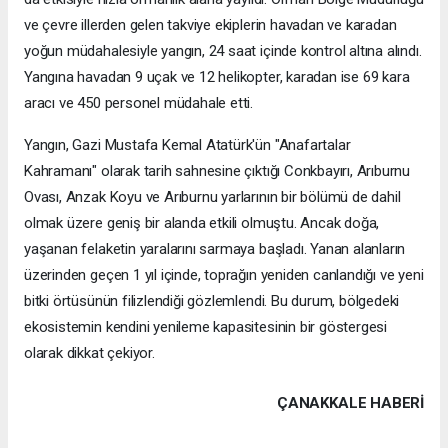
ve çevre illerden gelen takviye ekiplerin havadan ve karadan
yoğun müdahalesiyle yangın, 24 saat içinde kontrol altına alındı.
Yangına havadan 9 uçak ve 12 helikopter, karadan ise 69 kara
aracı ve 450 personel müdahale etti.
Yangın, Gazi Mustafa Kemal Atatürk'ün "Anafartalar
Kahramanı" olarak tarih sahnesine çıktığı Conkbayırı, Arıburnu
Ovası, Anzak Koyu ve Arıburnu yarlarının bir bölümü de dahil
olmak üzere geniş bir alanda etkili olmuştu. Ancak doğa,
yaşanan felaketin yaralarını sarmaya başladı. Yanan alanların
üzerinden geçen 1 yıl içinde, toprağın yeniden canlandığı ve yeni
bitki örtüsünün filizlendiği gözlemlendi. Bu durum, bölgedeki
ekosistemin kendini yenileme kapasitesinin bir göstergesi
olarak dikkat çekiyor.
ÇANAKKALE HABERİ