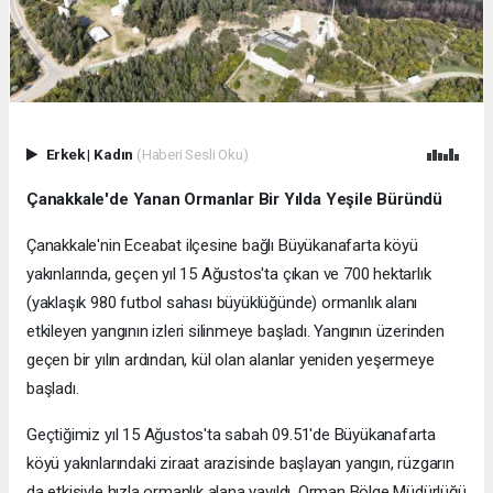
Erkek
|
Kadın
(Haberi Sesli Oku)
Çanakkale'de Yanan Ormanlar Bir Yılda Yeşile Büründü
Çanakkale'nin Eceabat ilçesine bağlı Büyükanafarta köyü
yakınlarında, geçen yıl 15 Ağustos'ta çıkan ve 700 hektarlık
(yaklaşık 980 futbol sahası büyüklüğünde) ormanlık alanı
etkileyen yangının izleri silinmeye başladı. Yangının üzerinden
geçen bir yılın ardından, kül olan alanlar yeniden yeşermeye
başladı.
Geçtiğimiz yıl 15 Ağustos'ta sabah 09.51'de Büyükanafarta
köyü yakınlarındaki ziraat arazisinde başlayan yangın, rüzgarın
da etkisiyle hızla ormanlık alana yayıldı. Orman Bölge Müdürlüğü