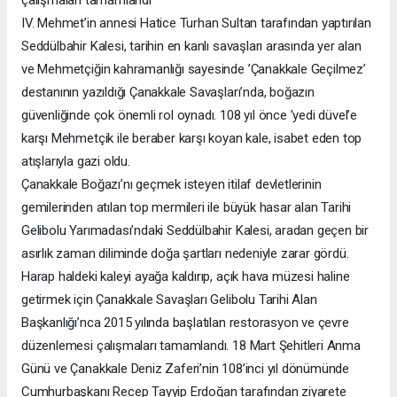
çalışmaları tamamlandı
IV. Mehmet’in annesi Hatice Turhan Sultan tarafından yaptırılan
Seddülbahir Kalesi, tarihin en kanlı savaşları arasında yer alan
ve Mehmetçiğin kahramanlığı sayesinde ’Çanakkale Geçilmez’
destanının yazıldığı Çanakkale Savaşları’nda, boğazın
güvenliğinde çok önemli rol oynadı. 108 yıl önce ’yedi düvel’e
karşı Mehmetçik ile beraber karşı koyan kale, isabet eden top
atışlarıyla gazi oldu.
Çanakkale Boğazı’nı geçmek isteyen itilaf devletlerinin
gemilerinden atılan top mermileri ile büyük hasar alan Tarihi
Gelibolu Yarımadası’ndaki Seddülbahir Kalesi, aradan geçen bir
asırlık zaman diliminde doğa şartları nedeniyle zarar gördü.
Harap haldeki kaleyi ayağa kaldırıp, açık hava müzesi haline
getirmek için Çanakkale Savaşları Gelibolu Tarihi Alan
Başkanlığı’nca 2015 yılında başlatılan restorasyon ve çevre
düzenlemesi çalışmaları tamamlandı. 18 Mart Şehitleri Anma
Günü ve Çanakkale Deniz Zaferi’nin 108’inci yıl dönümünde
Cumhurbaşkanı Recep Tayyip Erdoğan tarafından ziyarete