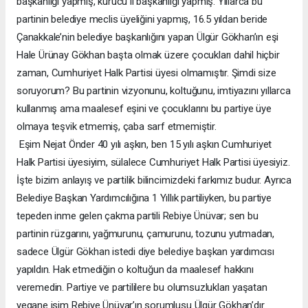
başkanlığı yapmış, kurucu il başkanlığı yapmış. Yıllarca bu
partinin belediye meclis üyeliğini yapmış, 16.5 yıldan beride
Çanakkale’nin belediye başkanlığını yapan Ülgür Gökhan’ın eşi
Hale Ürünay Gökhan başta olmak üzere çocukları dahil hiçbir
zaman, Cumhuriyet Halk Partisi üyesi olmamıştır. Şimdi size
soruyorum? Bu partinin vizyonunu, koltuğunu, imtiyazını yıllarca
kullanmış ama maalesef eşini ve çocuklarını bu partiye üye
olmaya teşvik etmemiş, çaba sarf etmemiştir.
Eşim Nejat Önder 40 yılı aşkın, ben 15 yılı aşkın Cumhuriyet
Halk Partisi üyesiyim, sülalece Cumhuriyet Halk Partisi üyesiyiz.
İşte bizim anlayış ve partilik bilincimizdeki farkımız budur. Ayrıca
Belediye Başkan Yardımcılığına 1 Yıllık partiliyken, bu partiye
tepeden inme gelen çakma partili Rebiye Ünüvar; sen bu
partinin rüzgarını, yağmurunu, çamurunu, tozunu yutmadan,
sadece Ülgür Gökhan istedi diye belediye başkan yardımcısı
yapıldın. Hak etmediğin o koltuğun da maalesef hakkını
veremedin. Partiye ve partililere bu olumsuzlukları yaşatan
yegane isim Rebiye Ünüvar’ın sorumlusu Ülgür Gökhan’dır.