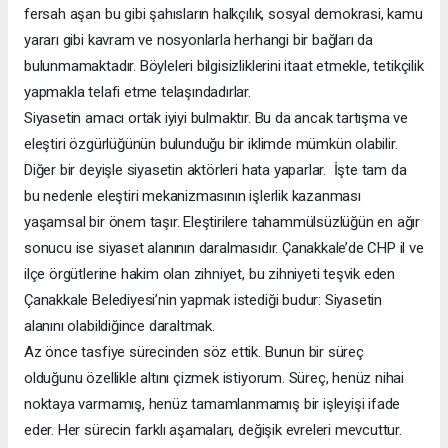
fersah aşan bu gibi şahısların halkçılık, sosyal demokrasi, kamu
yararı gibi kavram ve nosyonlarla herhangi bir bağları da
bulunmamaktadır. Böyleleri bilgisizliklerini itaat etmekle, tetikçilik
yapmakla telafi etme telaşındadırlar.
Siyasetin amacı ortak iyiyi bulmaktır. Bu da ancak tartışma ve
eleştiri özgürlüğünün bulunduğu bir iklimde mümkün olabilir.
Diğer bir deyişle siyasetin aktörleri hata yaparlar. İşte tam da
bu nedenle eleştiri mekanizmasının işlerlik kazanması
yaşamsal bir önem taşır. Eleştirilere tahammülsüzlüğün en ağır
sonucu ise siyaset alanının daralmasıdır. Çanakkale’de CHP il ve
ilçe örgütlerine hakim olan zihniyet, bu zihniyeti teşvik eden
Çanakkale Belediyesi’nin yapmak istediği budur: Siyasetin
alanını olabildiğince daraltmak.
Az önce tasfiye sürecinden söz ettik. Bunun bir süreç
olduğunu özellikle altını çizmek istiyorum. Süreç, henüz nihai
noktaya varmamış, henüz tamamlanmamış bir işleyişi ifade
eder. Her sürecin farklı aşamaları, değişik evreleri mevcuttur.