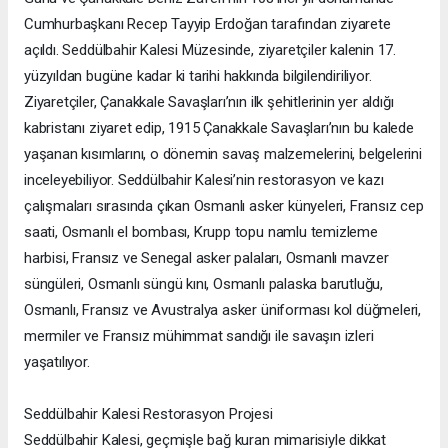
Cumhurbaşkanı Recep Tayyip Erdoğan tarafından ziyarete
açıldı. Seddülbahir Kalesi Müzesinde, ziyaretçiler kalenin 17.
yüzyıldan bugüne kadar ki tarihi hakkında bilgilendiriliyor.
Ziyaretçiler, Çanakkale Savaşları’nın ilk şehitlerinin yer aldığı
kabristanı ziyaret edip, 1915 Çanakkale Savaşları’nın bu kalede
yaşanan kısımlarını, o dönemin savaş malzemelerini, belgelerini
inceleyebiliyor. Seddülbahir Kalesi’nin restorasyon ve kazı
çalışmaları sırasında çıkan Osmanlı asker künyeleri, Fransız cep
saati, Osmanlı el bombası, Krupp topu namlu temizleme
harbisi, Fransız ve Senegal asker palaları, Osmanlı mavzer
süngüleri, Osmanlı süngü kını, Osmanlı palaska barutluğu,
Osmanlı, Fransız ve Avustralya asker üniforması kol düğmeleri,
mermiler ve Fransız mühimmat sandığı ile savaşın izleri
yaşatılıyor.
Seddülbahir Kalesi Restorasyon Projesi
Seddülbahir Kalesi, geçmişle bağ kuran mimarisiyle dikkat