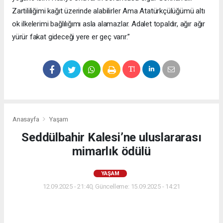
Zartililiğimi kağıt üzerinde alabilirler Ama Atatürkçülüğümü altı
ok ilkelerimi bağlılığımı asla alamazlar. Adalet topaldır, ağır ağır
yürür fakat gideceği yere er geç varır.”
Anasayfa
Yaşam
Seddülbahir Kalesi’ne uluslararası
mimarlık ödülü
YAŞAM
12.09.2025 - 21:40, Güncelleme: 15.09.2025 - 14:21