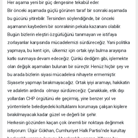
Her aşama yeni bir güç dengesine tekabül eder.
Bir önceki aşamada güçlü görünen taraf bir sonraki aşamada
bu gücünü yitirebilir. Tersinden söylendiğinde, bir önceki
aşamanın kaybedeni bir sonrakinin pekala kazananı olabilir.
Bugün bizlerin eleştiri özgürlüğünü tanımayan ve istifaya
zorlayanlar karşısında mücadelemizi sürdüreceğiz. Yani politika
yapmaya, bu kent için, ülkemiz için ortak iyiyi bulma arayışına
katkı sunmaya devam edeceğiz. Çünkü dediğim gibi, işlemekte
olan değişik aşamaları bulunan bir süreçtir. Henüz hiçbir şey ve
bu arada bizlerin siyasi mücadelesi nihayete ermemiştir.
Siyasete yapmayı bırakmayacağız. Ortak iyiyi aramayı, hakikatin
ve adaletin ardında olmayı sürdüreceğiz. Çanakkale, etik dışı
yollardan CHP örgütünü ele geçirmiş, yine benzer yol ve
yöntemlerle belediyedeki koltuklarını korumaya çalışan kişilere
bırakılmayacak kadar güzel ve değerli bir şehir.
Herkesin gözünden kaçan çok önemli bir noktaya değinmek
istiyorum: Ülgür Gökhan, Cumhuriyet Halk Partisi’nde kurultay