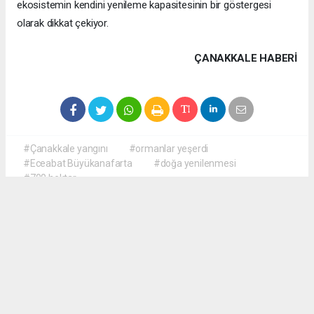
ekosistemin kendini yenileme kapasitesinin bir göstergesi
olarak dikkat çekiyor.
ÇANAKKALE HABERİ
#Çanakkale yangını
#ormanlar yeşerdi
#Eceabat Büyükanafarta
#doğa yenilenmesi
#700 hektar
haber paketi
haber scripti
haber yazılımı
Tüm hakları saklı tutulmaktadır.Copyright 2026©
Haber Yazılımı:
Web Aksiyon ®