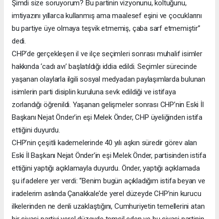
Şimdi size soruyorum? Bu partinin vizyonunu, koltuğunu,
imtiyazını yıllarca kullanmış ama maalesef eşini ve çocuklarını
bu partiye üye olmaya teşvik etmemiş, çaba sarf etmemiştir”
dedi.
CHP’de gerçekleşen il ve ilçe seçimleri sonrası muhalif isimler
hakkında ‘cadı avı’ başlatıldığı iddia edildi. Seçimler sürecinde
yaşanan olaylarla ilgili sosyal medyadan paylaşımlarda bulunan
isimlerin parti disiplin kuruluna sevk edildiği ve istifaya
zorlandığı öğrenildi. Yaşanan gelişmeler sonrası CHP’nin Eski İl
Başkanı Nejat Önder’in eşi Melek Önder, CHP üyeliğinden istifa
ettiğini duyurdu.
CHP’nin çeşitli kademelerinde 40 yılı aşkın süredir görev alan
Eski İl Başkanı Nejat Önder’in eşi Melek Önder, partisinden istifa
ettiğini yaptığı açıklamayla duyurdu. Önder, yaptığı açıklamada
şu ifadelere yer verdi: “Benim bugün açıkladığım istifa beyan ve
iradelerim aslında Çanakkale’de yerel düzeyde CHP’nin kurucu
ilkelerinden ne denli uzaklaştığını, Cumhuriyetin temellerini atan
bir siyasi partiyi yerel düzeyde temsil eden ve bu siyasi partinin