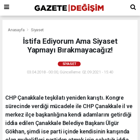
Anasayfa
Siyaset
İstifa Ediyorum Ama Siyaset
Yapmayı Bırakmayacağız!
SIYASET
03.04.2018 - 00:00, Güncelleme: 02.09.2021 - 15:40
CHP Çanakkale teşkilatı yeniden karıştı. Kongre
sürecinde verdiği mücadele ile CHP Çanakkale il ve
merkez ilçe başkanlığına kendi adamlarını getirdiği
iddia edilen Çanakkale Belediye Başkanı Ülgür
Gökhan, şimdi ise parti içinde kendisinin karışında
olan muhalifleri partiden atmak için çalıştığı iddia