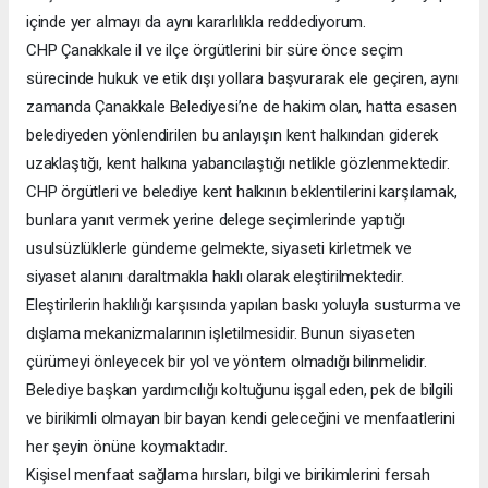
içinde yer almayı da aynı kararlılıkla reddediyorum.
CHP Çanakkale il ve ilçe örgütlerini bir süre önce seçim
sürecinde hukuk ve etik dışı yollara başvurarak ele geçiren, aynı
zamanda Çanakkale Belediyesi’ne de hakim olan, hatta esasen
belediyeden yönlendirilen bu anlayışın kent halkından giderek
uzaklaştığı, kent halkına yabancılaştığı netlikle gözlenmektedir.
CHP örgütleri ve belediye kent halkının beklentilerini karşılamak,
bunlara yanıt vermek yerine delege seçimlerinde yaptığı
usulsüzlüklerle gündeme gelmekte, siyaseti kirletmek ve
siyaset alanını daraltmakla haklı olarak eleştirilmektedir.
Eleştirilerin haklılığı karşısında yapılan baskı yoluyla susturma ve
dışlama mekanizmalarının işletilmesidir. Bunun siyaseten
çürümeyi önleyecek bir yol ve yöntem olmadığı bilinmelidir.
Belediye başkan yardımcılığı koltuğunu işgal eden, pek de bilgili
ve birikimli olmayan bir bayan kendi geleceğini ve menfaatlerini
her şeyin önüne koymaktadır.
Kişisel menfaat sağlama hırsları, bilgi ve birikimlerini fersah