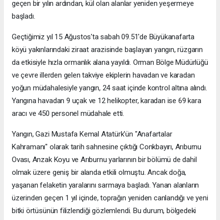
geçen bir yılın ardından, kül olan alanlar yeniden yeşermeye
başladı.
Geçtiğimiz yıl 15 Ağustos'ta sabah 09.51'de Büyükanafarta
köyü yakınlarındaki ziraat arazisinde başlayan yangın, rüzgarın
da etkisiyle hızla ormanlık alana yayıldı. Orman Bölge Müdürlüğü
ve çevre illerden gelen takviye ekiplerin havadan ve karadan
yoğun müdahalesiyle yangın, 24 saat içinde kontrol altına alındı.
Yangına havadan 9 uçak ve 12 helikopter, karadan ise 69 kara
aracı ve 450 personel müdahale etti.
Yangın, Gazi Mustafa Kemal Atatürk'ün "Anafartalar
Kahramanı" olarak tarih sahnesine çıktığı Conkbayırı, Arıburnu
Ovası, Anzak Koyu ve Arıburnu yarlarının bir bölümü de dahil
olmak üzere geniş bir alanda etkili olmuştu. Ancak doğa,
yaşanan felaketin yaralarını sarmaya başladı. Yanan alanların
üzerinden geçen 1 yıl içinde, toprağın yeniden canlandığı ve yeni
bitki örtüsünün filizlendiği gözlemlendi. Bu durum, bölgedeki