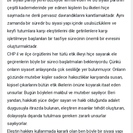
çeşitli kademelerinde yer edinen kişilerin bu ilkeleri hiçe
saymada ne denli pervasız davrandıklarını kanıtlamaktadır. Aynı
zamanda bir süredir bu siyasi yapı içinde usulsüzlüklere ve
keyfi tutumlara karşı eleştirilerini dile getirilenlere karşı
işletilmeye başlanılan bir tasfiye sürecinin önemli bir evresini
oluşturmaktadır.
CHP il ve ilçe örgütlerini her türlü etik ilkeyi hiçe sayarak ele
geçirenlerin böyle bir süreci başlatmaları bekleniyordu. Çünkü
onların siyaset anlayışında çok sesliliğe yer bulunmuyor. Onların
gözünde muteber kişiler sadece haksızlıklar karşısında susan,
kişisel çıkarlarını bütün etik ilkelerin önüne koyarak itaat eden
unsurlar. Bugün böyleleri makbul ve muteber sayılıyor. Beri
yandan, hakikati yüce değer sayan ve haklı olduğunda adalet
duygusuyla itirazda bulunan, eleştiren insanlar tehdit oluşturan,
dolayısıyla dışarıda tutulması gereken zararlı unsurlar
sayılıyorlar.
Eleştiri hakkını kullanmada kararlı olan ben böyle bir siyasi yapı