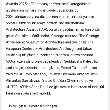
Awards 2025’te "Restorasyon/Yenileme" kategorisinde
uluslararası jüri tarafından ödüle değer bulundu.
2004 yılından bu yana düzenlenen ve mimarlık dünyasının
prestijli isimlerini bir araya getiren The International
Architecture Awards (IAA), bu yıl da çağdaş mimarlığın önde
gelen örneklerini ödüllendirdi. Chicago merkezli The Chicago
Athenaeum: Museum of Architecture and Design ile The
European Centre for Architecture Art Design and Urban
Studies iş birliğinde düzenlenen program, dünya çapında
500’ün üzerinde projeyi değerlendirdi. Seddülbahir Kalesi, bu
zorlu seçim sürecinde öne çıkarak, Ferrari Tasarım Başkan
Yardımcısı Flavio Manzoni, Litvanyalı mimarlık akademisyeni
Almantas Samalaviius, Studio Cho’dan Chen-Yu Chiu ve
UNITEDLAB’den Sang Dae Lee gibi seçkin isimlerden oluşan jüri
tarafından ödüle layık görüldü.
Türkiye için uluslararası bir başarı