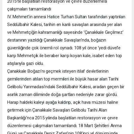
2015’te başlatılan restorasyon ve çevre düzenlemesi
çalışmaları tamamlandı
IV. Mehmet’in annesi Hatice Turhan Sultan tarafından yaptırılan
Seddülbahir Kalesi, tarihin en kanlı savaşları arasında yer alan
ve Mehmetçiğin kahramanlığı sayesinde ’Çanakkale Geçilmez’
destanının yazıldığı Çanakkale Savaşları’nda, boğazın
güvenliğinde çok önemli rol oynadı. 108 yıl önce ’yedi düvel’e
karşı Mehmetçik ile beraber karşı koyan kale, isabet eden top
atışlarıyla gazi oldu.
Çanakkale Boğazı’nı geçmek isteyen itilaf devletlerinin
gemilerinden atılan top mermileri ile büyük hasar alan Tarihi
Gelibolu Yarımadası’ndaki Seddülbahir Kalesi, aradan geçen bir
asırlık zaman diliminde doğa şartları nedeniyle zarar gördü.
Harap haldeki kaleyi ayağa kaldırıp, açık hava müzesi haline
getirmek için Çanakkale Savaşları Gelibolu Tarihi Alan
Başkanlığı’nca 2015 yılında başlatılan restorasyon ve çevre
düzenlemesi çalışmaları tamamlandı. 18 Mart Şehitleri Anma
Günü ve Çanakkale Deniz Zaferi’nin 108’inci yıl dönümünde