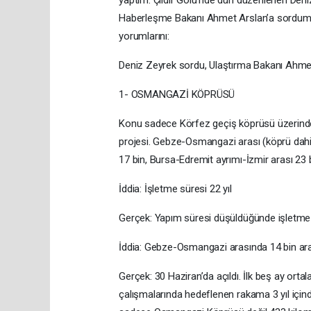
yaptım. Çıldır Gölü’nde dün düzenlenen Denizc
Haberleşme Bakanı Ahmet Arslan’a sordum. Ö
yorumlarını:
Deniz Zeyrek sordu, Ulaştırma Bakanı Ahme
1- OSMANGAZİ KÖPRÜSÜ
Konu sadece Körfez geçiş köprüsü üzerinden 
projesi. Gebze-Osmangazi arası (köprü dahil
17 bin, Bursa-Edremit ayrımı-İzmir arası 23 b
İddia: İşletme süresi 22 yıl
Gerçek: Yapım süresi düşüldüğünde işletme s
İddia: Gebze-Osmangazi arasında 14 bin ar
Gerçek: 30 Haziran’da açıldı. İlk beş ay ortal
çalışmalarında hedeflenen rakama 3 yıl içinde