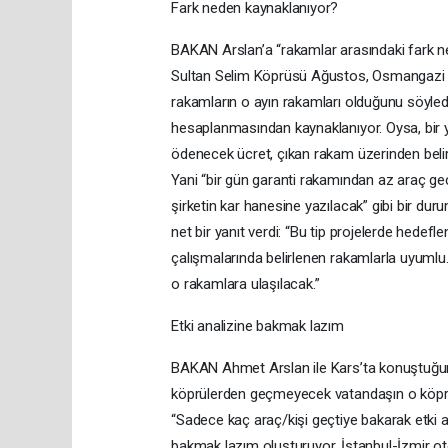
Fark neden kaynaklanıyor?
BAKAN Arslan’a “rakamlar arasındaki fark n
Sultan Selim Köprüsü Ağustos, Osmangazi K
rakamların o ayın rakamları olduğunu söyledi
hesaplanmasından kaynaklanıyor. Oysa, bir 
ödenecek ücret, çıkan rakam üzerinden belirl
Yani “bir gün garanti rakamından az araç geç
şirketin kar hanesine yazılacak” gibi bir du
net bir yanıt verdi: “Bu tip projelerde hedeflene
çalışmalarında belirlenen rakamlarla uyumlu..
o rakamlara ulaşılacak.”
Etki analizine bakmak lazım
BAKAN Ahmet Arslan ile Kars’ta konuştuğum
köprülerden geçmeyecek vatandaşın o köprü i
“Sadece kaç araç/kişi geçtiye bakarak etki 
bakmak lazım oluşturuyor. İstanbul-İzmir oto