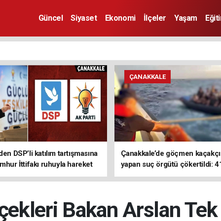
Güncel
Siyaset
Ekonomi
İlçeler
Yaşam
Eğit
ÇANAKKALE
den DSP’li katılım tartışmasına
Çanakkale’de göçmen kaçakçıl
mhur İttifakı ruhuyla hareket
yapan suç örgütü çökertildi: 4
z
tutuklama
rçekleri Bakan Arslan Tek