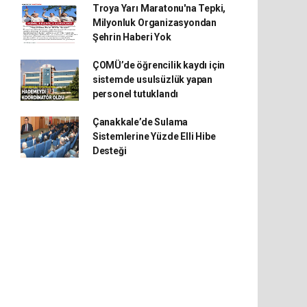
Troya Yarı Maratonu'na Tepki,
Milyonluk Organizasyondan
Şehrin Haberi Yok
ÇOMÜ’de öğrencilik kaydı için
sistemde usulsüzlük yapan
personel tutuklandı
Çanakkale’de Sulama
Sistemlerine Yüzde Elli Hibe
Desteği