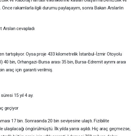
ilik ve Kabotaj Haftası etkinliklerine katılan Ulaştırma Denizcilik ve
nce rakamlarla ilgili durumu paylaşayım, sonra Bakan Arslan’ın
t Arslan cevapladı
tartışılıyor. Oysa proje 433 kilometrelik İstanbul-İzmir Otoyolu
) 40 bin, Orhangazi-Bursa arası 35 bin, Bursa-Edremit ayrımı arası
in araç için garanti verilmiş.
üresi 15 yıl 4 ay.
aç geçiyor
aması 17 bin. Sonrasında 20 bin seviyesine ulaştı. Fizibilite
 ulaşılacağı öngörülmüştü. İlk yılda yarısı aşıldı. Hiç araç geçmezse,