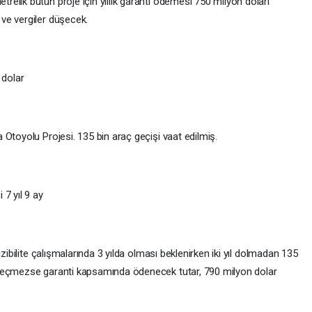
elik bütün proje için yıllık garanti ödemesi 750 milyon doları
ve vergiler düşecek.
r dolar
Otoyolu Projesi. 135 bin araç geçişi vaat edilmiş.
7 yıl 9 ay
izibilite çalışmalarında 3 yılda olması beklenirken iki yıl dolmadan 135
 geçmezse garanti kapsamında ödenecek tutar, 790 milyon dolar