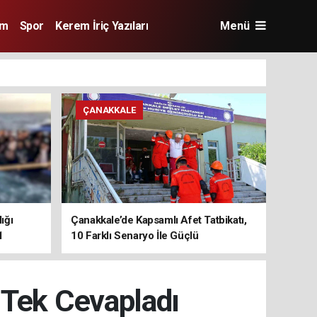
im
Spor
Kerem İriç Yazıları
Menü
ÇANAKKALE
ığı
Çanakkale’de Kapsamlı Afet Tatbikatı,
1
10 Farklı Senaryo İle Güçlü
Koordinasyon
 Tek Cevapladı