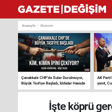
Anasayfa
Ekonomi
Çanakkale CHP’de Sular Durulmuyor,
AK Parti’
Büyük Tasfiye Başladı, İddialar Havada
yanıt, Cu
Uçuşuyor
ediyoru
İşte köprü ge