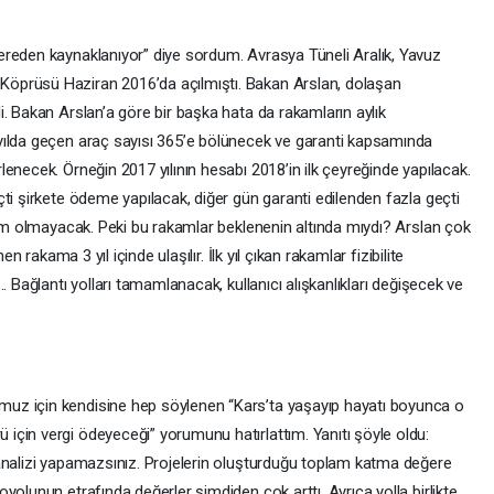
ereden kaynaklanıyor” diye sordum. Avrasya Tüneli Aralık, Yavuz
öprüsü Haziran 2016’da açılmıştı. Bakan Arslan, dolaşan
. Bakan Arslan’a göre bir başka hata da rakamların aylık
yılda geçen araç sayısı 365’e bölünecek ve garanti kapsamında
enecek. Örneğin 2017 yılının hesabı 2018’in ilk çeyreğinde yapılacak.
ti şirkete ödeme yapılacak, diğer gün garanti edilenden fazla geçti
rum olmayacak. Peki bu rakamlar beklenenin altında mıydı? Arslan çok
n rakama 3 yıl içinde ulaşılır. İlk yıl çıkan rakamlar fizibilite
. Bağlantı yolları tamamlanacak, kullanıcı alışkanlıkları değişecek ve
uz için kendisine hep söylenen “Kars’ta yaşayıp hayatı boyunca o
çin vergi ödeyeceği” yorumunu hatırlattım. Yanıtı şöyle oldu:
analizi yapamazsınız. Projelerin oluşturduğu toplam katma değere
yolunun etrafında değerler şimdiden çok arttı. Ayrıca yolla birlikte