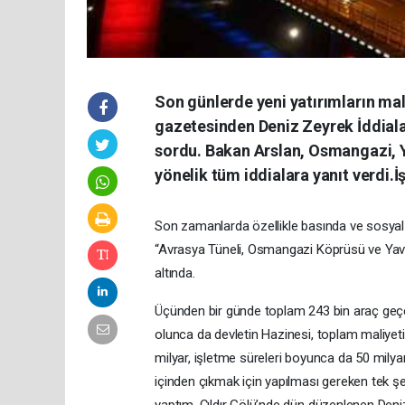
Son günlerde yeni yatırımların mali
gazetesinden Deniz Zeyrek İddiala
sordu. Bakan Arslan, Osmangazi, 
yönelik tüm iddialara yanıt verdi.İ
Son zamanlarda özellikle basında ve sosyal 
“Avrasya Tüneli, Osmangazi Köprüsü ve Yavuz
altında.
Üçünden bir günde toplam 243 bin araç geçe
olunca da devletin Hazinesi, toplam maliyeti 
milyar, işletme süreleri boyunca da 50 milyar
içinden çıkmak için yapılması gereken tek şe