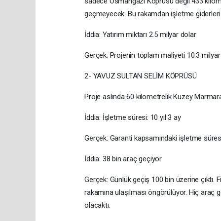
sadece Osmangazi Köprüsü değil 433 kilometr
geçmeyecek. Bu rakamdan işletme giderleri 
İddia: Yatırım miktarı 2.5 milyar dolar
Gerçek: Projenin toplam maliyeti 10.3 milya
2- YAVUZ SULTAN SELİM KÖPRÜSÜ
Proje aslında 60 kilometrelik Kuzey Marmara 
İddia: İşletme süresi: 10 yıl 3 ay
Gerçek: Garanti kapsamındaki işletme süresi 
İddia: 38 bin araç geçiyor
Gerçek: Günlük geçiş 100 bin üzerine çıktı. F
rakamına ulaşılması öngörülüyor. Hiç araç
olacaktı.