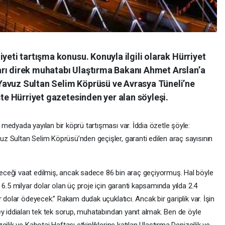
yeti tartışma konusu. Konuyla ilgili olarak Hürriyet
rı direk muhatabı Ulaştırma Bakanı Ahmet Arslan’a
Yavuz Sultan Selim Köprüsü ve Avrasya Tüneli’ne
şte Hürriyet gazetesinden yer alan söyleşi.
medyada yayılan bir köprü tartışması var. İddia özetle şöyle:
 Sultan Selim Köprüsü’nden geçişler, garanti edilen araç sayısının
ceği vaat edilmiş, ancak sadece 86 bin araç geçiyormuş. Hal böyle
6.5 milyar dolar olan üç proje için garanti kapsamında yılda 2.4
 dolar ödeyecek.” Rakam dudak uçuklatıcı. Ancak bir gariplik var. İşin
y iddiaları tek tek sorup, muhatabından yanıt almak. Ben de öyle