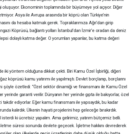
fiği oluşuyor. Ekonominin toplamında bir büyümeye yol açıyor. Diğer
tmiyor. Asya ile Avrupa arasında bir köprü olan Türkiye’nin
 olmasını da hesaba katmak gerek. Topraklarımıza Ağrı’dan girip
ngazi Köprüsü, bağlantı yolları İstanbul’dan İzmir’e oradan da deniz
epsi dolaylı katma değer. O yorumları yapanlar, bu katma değeri
 iki yöntem olduğuna dikkat çekti. Biri Kamu Özel İşbirliği, diğeri
ğaz köprüsü kamu yatırımı ile yapılmıştı. Devlet borçlanıp, borçlarını
ini şöyle özetledi: “Özel sektör dinamiği ve finansmanı ile Kamu Özel
her yerinde garanti verilir. Dünyanın her yerinde gıpta ile bakıyorlar, özel
 takdir ediyorlar. Eğer kamu finansmanı ile yapsaydık, bu kadar
a kalırdık. Ülkenin hayati projelerini hep geleceğe bırakırdık.
isterdi ki ücretsiz yapalım. Ama gelirimiz, yatırım bütçemiz belli.
letme süresi sonunda devlete geçecek. İşletme hakkını devrederek
 köprüler olan ülkelerde geçiş ücretlerinin daha düşük olduğu hatta