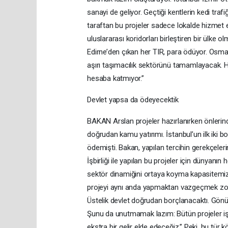
sanayi de geliyor. Geçtiği kentlerin kedi tra
taraftan bu projeler sadece lokalde hizmet e
uluslararası koridorları birleştiren bir ülke
Edirne’den çıkan her TIR, para ödüyor. Osma
aşırı taşımacılık sektörünü tamamlayacak. H
hesaba katmıyor.”
Devlet yapsa da ödeyecektik
BAKAN Arslan projeler hazırlanırken önlerinde
doğrudan kamu yatırımı. İstanbul’un ilk iki bo
ödemişti. Bakan, yapılan tercihin gerekçeler
İşbirliği ile yapılan bu projeler için dünyanın 
sektör dinamiğini ortaya koyma kapasitemizi
projeyi aynı anda yapmaktan vazgeçmek zorund
Üstelik devlet doğrudan borçlanacaktı. Gönül 
Şunu da unutmamak lazım: Bütün projeler iş
ekstra bir gelir elde edeceğiz.” Peki, bu tür