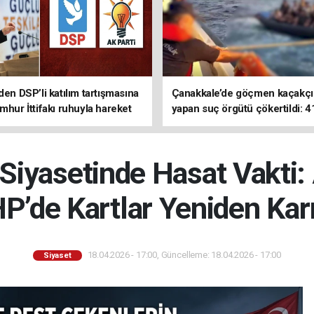
den DSP’li katılım tartışmasına
Çanakkale’de göçmen kaçakçıl
mhur İttifakı ruhuyla hareket
yapan suç örgütü çökertildi: 4
z
tutuklama
Siyasetinde Hasat Vakti: 
’de Kartlar Yeniden Karı
18.04.2026 - 17:00, Güncelleme: 18.04.2026 - 17:00
Siyaset