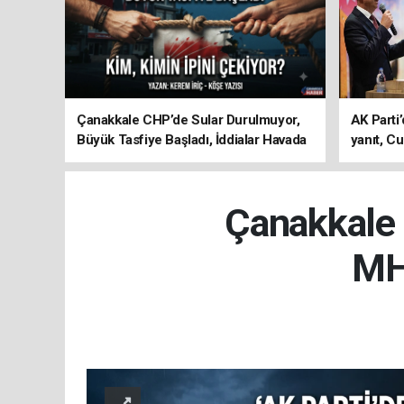
Çanakkale CHP’de Sular Durulmuyor,
AK Parti’
Büyük Tasfiye Başladı, İddialar Havada
yanıt, Cu
Uçuşuyor
ediyoru
Çanakkale 
MHP