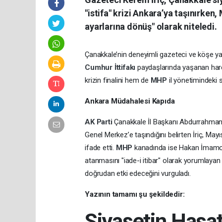
"istifa" krizi Ankara’ya taşınırken
ayarlarına dönüş" olarak niteledi.
Çanakkale’nin deneyimli gazeteci ve köşe yaz
Cumhur İttifakı
paydaşlarında yaşanan harek
krizin finalini hem de
MHP
il yönetimindeki 
Ankara Müdahalesi Kapıda
AK Parti
Çanakkale İl Başkanı Abdurrahman 
Genel Merkez’e taşındığını belirten İriç, May
ifade etti.
MHP
kanadında ise Hakan İmamoğl
atanmasını "iade-i itibar" olarak yorumlayan
doğrudan etki edeceğini vurguladı.
Yazının tamamı şu şekildedir:
Siyasetin Hasat