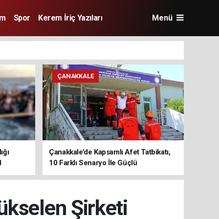
im
Spor
Kerem İriç Yazıları
Menü
ÇANAKKALE
ığı
Çanakkale’de Kapsamlı Afet Tatbikatı,
1
10 Farklı Senaryo İle Güçlü
Koordinasyon
kselen Şirketi