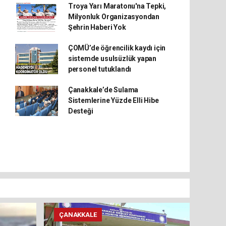
Troya Yarı Maratonu'na Tepki,
Milyonluk Organizasyondan
Şehrin Haberi Yok
ÇOMÜ’de öğrencilik kaydı için
sistemde usulsüzlük yapan
personel tutuklandı
Çanakkale’de Sulama
Sistemlerine Yüzde Elli Hibe
Desteği
ÇANAKKALE