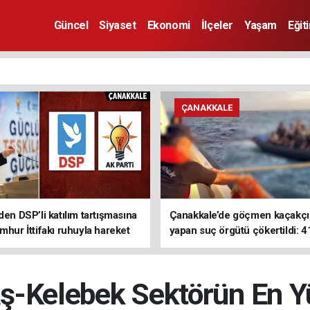
Güncel
Siyaset
Ekonomi
İlçeler
Yaşam
Eğit
ÇANAKKALE
den DSP’li katılım tartışmasına
Çanakkale’de göçmen kaçakçıl
mhur İttifakı ruhuyla hareket
yapan suç örgütü çökertildi: 4
z
tutuklama
ş-Kelebek Sektörün En Yü