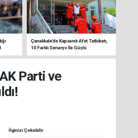
ığı
Çanakkale’de Kapsamlı Afet Tatbikatı,
1
10 Farklı Senaryo İle Güçlü
Koordinasyon
AK Parti ve
ldı!
İlginizi Çekebilir