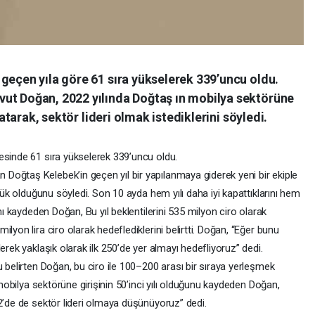
geçen yıla göre 61 sıra yükselerek 339’uncu oldu.
ut Doğan, 2022 yılında Doğtaş ın mobilya sektörüne
latarak, sektör lideri olmak istediklerini söyledi.
esinde 61 sıra yükselerek 339’uncu oldu.
oğtaş Kelebek’in geçen yıl bir yapılanmaya giderek yeni bir ekiple
üyük olduğunu söyledi. Son 10 ayda hem yılı daha iyi kapattıklarını hem
nı kaydeden Doğan, Bu yıl beklentilerini 535 milyon ciro olarak
lyon lira ciro olarak hedeflediklerini belirtti. Doğan, “Eğer bunu
erek yaklaşık olarak ilk 250’de yer almayı hedefliyoruz” dedi.
u belirten Doğan, bu ciro ile 100–200 arası bir sıraya yerleşmek
n mobilya sektörüne girişinin 50’inci yılı olduğunu kaydeden Doğan,
2’de de sektör lideri olmaya düşünüyoruz” dedi.