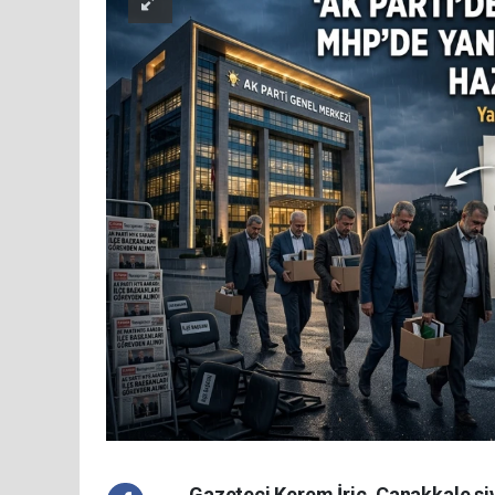
Gazeteci Kerem İriç, Çanakkale siya