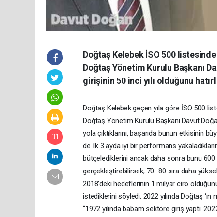
Doğtaş Kelebek İSO 500 listesinde 
Doğtaş Yönetim Kurulu Başkanı Dav
girişinin 50 inci yılı olduğunu hatır
Doğtaş Kelebek geçen yıla göre İSO 500 list
Doğtaş Yönetim Kurulu Başkanı Davut Doğan D
yola çıktıklarını, başarıda bunun etkisinin b
de ilk 3 ayda iyi bir performans yakaladıkları
bütçelediklerini ancak daha sonra bunu 600 mi
gerçekleştirebilirsek, 70–80 sıra daha yüksel
2018’deki hedeflerinin 1 milyar ciro olduğun
istediklerini söyledi. 2022 yılında Doğtaş ‘ı
“1972 yılında babam sektöre giriş yaptı. 202