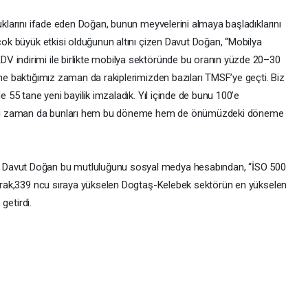
duklarını ifade eden Doğan, bunun meyvelerini almaya başladıklarını
 çok büyük etkisi olduğunun altını çizen Davut Doğan, “Mobilya
V indirimi ile birlikte mobilya sektöründe bu oranın yüzde 20–30
ine baktığımız zaman da rakiplerimizden bazıları TMSF’ye geçti. Biz
e 55 tane yeni bayilik imzaladık. Yıl içinde de bunu 100’e
iği zaman da bunları hem bu döneme hem de önümüzdeki döneme
 Davut Doğan bu mutluluğunu sosyal medya hesabından, “İSO 500
ıkarak,339 ncu sıraya yükselen Dogtaş-Kelebek sektörün en yükselen
 getirdi.