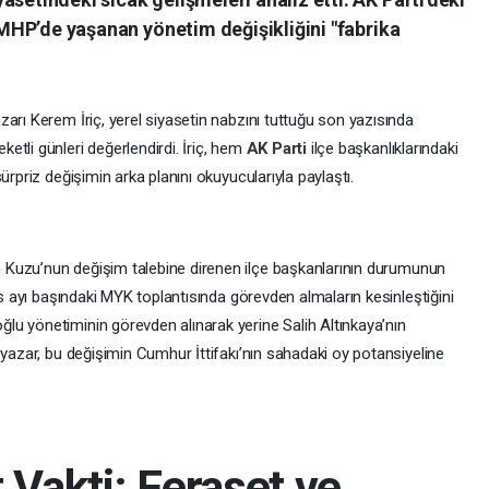
, MHP’de yaşanan yönetim değişikliğini "fabrika
arı Kerem İriç, yerel siyasetin nabzını tuttuğu son yazısında
etli günleri değerlendirdi. İriç, hem
AK Parti
ilçe başkanlıklarındaki
sürpriz değişimin arka planını okuyucularıyla paylaştı.
Kuzu’nun değişim talebine direnen ilçe başkanlarının durumunun
ıs ayı başındaki MYK toplantısında görevden almaların kesinleştiğini
u yönetiminin görevden alınarak yerine Salih Altınkaya’nın
 yazar, bu değişimin Cumhur İttifakı’nın sahadaki oy potansiyeline
 Vakti: Feraset ve