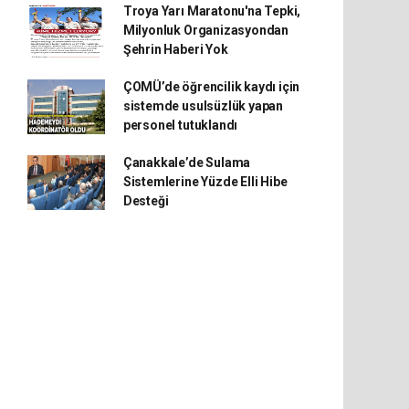
Troya Yarı Maratonu'na Tepki,
Milyonluk Organizasyondan
Şehrin Haberi Yok
ÇOMÜ’de öğrencilik kaydı için
sistemde usulsüzlük yapan
personel tutuklandı
Çanakkale’de Sulama
Sistemlerine Yüzde Elli Hibe
Desteği