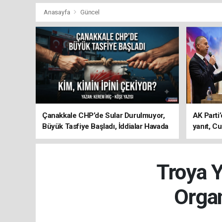
Anasayfa
Güncel
Çanakkale CHP’de Sular Durulmuyor,
AK Parti’
Büyük Tasfiye Başladı, İddialar Havada
yanıt, Cu
Uçuşuyor
ediyoru
Troya Y
Orga