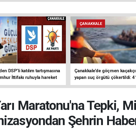
ÇANAKKALE
den DSP’li katılım tartışmasına
Çanakkale’de göçmen kaçakçıl
mhur İttifakı ruhuyla hareket
yapan suç örgütü çökertildi: 4
z
tutuklama
arı Maratonu'na Tepki, M
nizasyondan Şehrin Haber