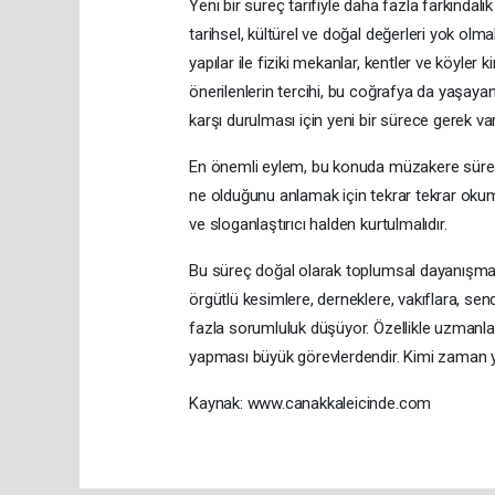
Yeni bir süreç tarifiyle daha fazla farkındal
tarihsel, kültürel ve doğal değerleri yok olm
yapılar ile fiziki mekanlar, kentler ve köyler k
önerilenlerin tercihi, bu coğrafya da yaşayan
karşı durulması için yeni bir sürece gerek var
En önemli eylem, bu konuda müzakere süreci
ne olduğunu anlamak için tekrar tekrar okuma
ve sloganlaştırıcı halden kurtulmalıdır.
Bu süreç doğal olarak toplumsal dayanışmayı 
örgütlü kesimlere, derneklere, vakıflara, se
fazla sorumluluk düşüyor. Özellikle uzmanlar
yapması büyük görevlerdendir. Kimi zaman 
Kaynak: www.canakkaleicinde.com