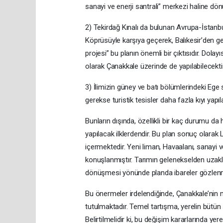
sanayi ve enerji santrali” merkezi haline dön
2) Tekirdağ Kınalı da bulunan Avrupa-İstanb
Köprüsüyle karşıya geçerek, Balıkesir’den 
projesi” bu planın önemli bir çıktısıdır. Dola
olarak Çanakkale üzerinde de yapılabilecektir
3) İlimizin güney ve batı bölümlerindeki Ege s
gerekse turistik tesisler daha fazla kıyı yap
Bunların dışında, özellikli bir kaç durumu da
yapılacak ilklerdendir. Bu plan sonuç olara
içermektedir. Yeni liman, Havaalanı, sanayi 
konuşlanmıştır. Tarımın gelenekselden uzakla
dönüşmesi yönünde planda ibareler gözlenm
Bu önermeler irdelendiğinde, Çanakkale’nin m
tutulmaktadır. Temel tartışma, yerelin bütün ş
Belirtilmelidir ki, bu değişim kararlarında yer