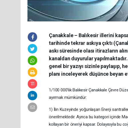
Çanakkale – Balıkesir illerini kap
tarihinde tekrar askıya çıktı (Çan
askı süresinde olası itirazların al
kanaldan duyurular yapılmaktadır. B
genel bir yazıyı sizinle paylaşıp, h
planı inceleyerek düşünce beyan 
1/100 000’lik Balıkesir Çanakkale Çevre Düzeni
ayırmak mümkündür:
1) İlin Kuzeyinde yoğunlaşan Enerji santraller
önerilmektedir. Ayrıca bu kategori içinde Ma
kollayan bir öneriyi kapsar. Dolayısıyla bu 