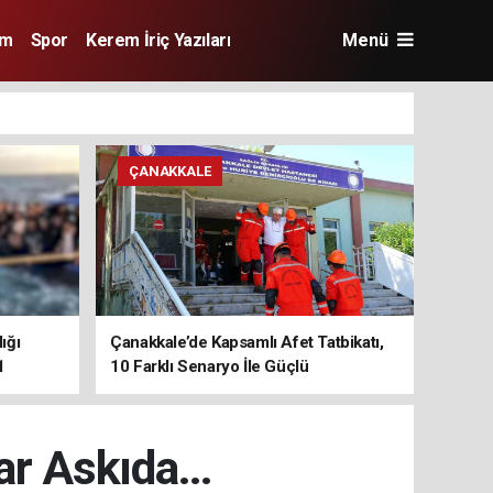
im
Spor
Kerem İriç Yazıları
Menü
ÇANAKKALE
ığı
Çanakkale’de Kapsamlı Afet Tatbikatı,
1
10 Farklı Senaryo İle Güçlü
Koordinasyon
rar Askıda…