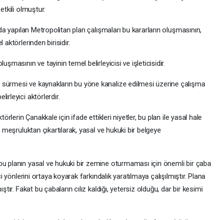
etkili olmuştur.
l’da yapılan Metropolitan plan çalışmaları bu kararların oluşmasının,
 aktörlerinden birisidir.
uşmasının ve tayinin temel belirleyicisi ve işleticisidir.
 sürmesi ve kaynakların bu yöne kanalize edilmesi üzerine çalışma
irleyici aktörlerdir.
törlerin Çanakkale için ifade ettikleri niyetler, bu plan ile yasal hale
i meşruluktan çıkartılarak, yasal ve hukuki bir belgeye
bu planın yasal ve hukuki bir zemine oturmaması için önemli bir çaba
ci yönlerini ortaya koyarak farkındalık yaratılmaya çalışılmıştır. Plana
ştır. Fakat bu çabaların cılız kaldığı, yetersiz olduğu, dar bir kesimi