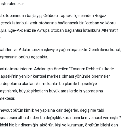
üştürülecektir.
ul otobanından başlayıp, Gelibolu Lapseki ilçelerinden Boğaz
geçecek İstanbul-İzmir otobanına bağlanacak bir “otoban ve köprü
yısıyla, Ege-Akdeniz ile Avrupa otoban bağlantısı İstanbul’a Alternatif
.
ahilleri ve Adalar turizm işleviyle yoğunlaşacaktır. Gerek ikinci konut,
ılaşmasının önünü açacaktır.
 hatırlatmak isterim. Adalar için önerilen “Tasarım Rehberi” ülkede
k Lapseki’nin yeni bir kentsel merkez olması yönünde önermeler
ve depolama alanları vb. mekanlar bu plan ile Lapseki’ye
ştırılarak, büyük şirketlerin büyük arazilerde iş yapmasına
ektedir.
evcut bütün kimlik ve yapısına dair değerler, değişime tabi
irazesini alt üst eden bu değişiklik kararlarını kim ve nasıl vermiştir?
eldeki hiç bir dinamiğin, aktörün, kişi ve kurumun, örgütün bilgisi dahi