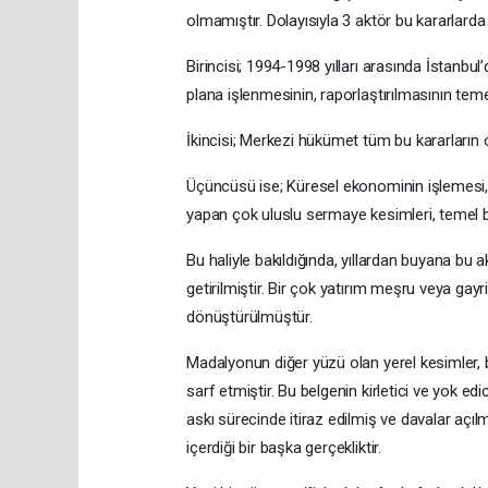
olmamıştır. Dolayısıyla 3 aktör bu kararlarda 
Birincisi; 1994-1998 yılları arasında İstanbu
plana işlenmesinin, raporlaştırılmasının temel
İkincisi; Merkezi hükümet tüm bu kararların ol
Üçüncüsü ise; Küresel ekonominin işlemesi,
yapan çok uluslu sermaye kesimleri, temel bel
Bu haliyle bakıldığında, yıllardan buyana bu ak
getirilmiştir. Bir çok yatırım meşru veya gayr
dönüştürülmüştür.
Madalyonun diğer yüzü olan yerel kesimler, 
sarf etmiştir. Bu belgenin kirletici ve yok edi
askı sürecinde itiraz edilmiş ve davalar açılmı
içerdiği bir başka gerçekliktir.