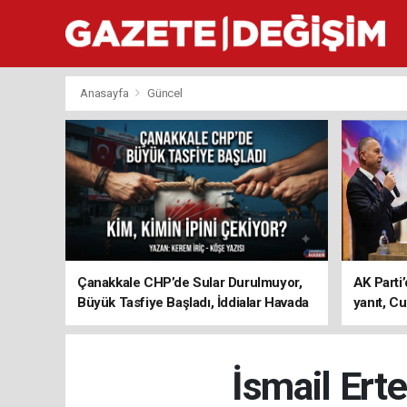
Anasayfa
Güncel
Çanakkale CHP’de Sular Durulmuyor,
AK Parti’
Büyük Tasfiye Başladı, İddialar Havada
yanıt, Cu
Uçuşuyor
ediyoru
İsmail Ert