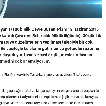
sayan 1/100 binlik Çevre Düzeni Planı 18 Haziran 2015
akkale ili Çevre ve Şehircilik Müdürlüğünde). 30 günlük
ınması ve düzeltmelerin yapılması talebiyle bir çok
u vesileyle bu planın getirileri ve götürüleri üzerine
er duyarlı yurttaşın ve sivil örgüt, meslek odasının
etmesini çok önemsiyorum.
 Planı’nın özellikle Çanakkale iline olan getirisini 3 kategoriye
i ile çeşitli ağır metal ve kimya sanayinin oluşma önerisi bu plan ile
den çıkartma faaliyetlerini de engellemediği gibi mevcudu koruyup,
coğrafya Marmara denizi boyunca ve içerilere kadar inen “maden,