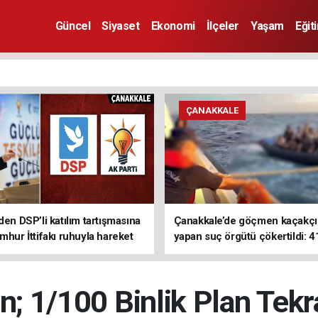
Güncel
Siyaset
Ekonomi
İlçeler
Yaşam
Eğit
ÇANAKKALE
den DSP’li katılım tartışmasına
Çanakkale’de göçmen kaçakçıl
mhur İttifakı ruhuyla hareket
yapan suç örgütü çökertildi: 4
z
tutuklama
en; 1/100 Binlik Plan Tek