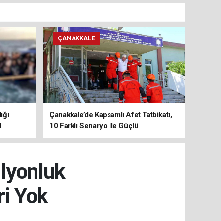
ÇANAKKALE
ığı
Çanakkale’de Kapsamlı Afet Tatbikatı,
1
10 Farklı Senaryo İle Güçlü
Koordinasyon
ilyonluk
i Yok