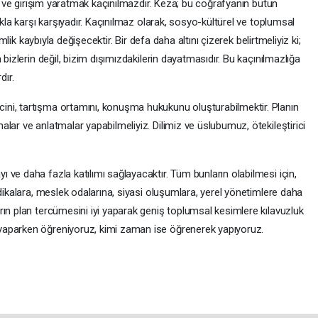
ık ve girişim yaratmak kaçınılmazdır. Keza; bu coğrafyanın bütün
akla karşı karşıyadır. Kaçınılmaz olarak, sosyo-kültürel ve toplumsal
imlik kaybıyla değişecektir. Bir defa daha altını çizerek belirtmeliyiz ki;
 bizlerin değil, bizim dışımızdakilerin dayatmasıdır. Bu kaçınılmazlığa
dır.
ni, tartışma ortamını, konuşma hukukunu oluşturabilmektir. Planın
lar ve anlatmalar yapabilmeliyiz. Dilimiz ve üslubumuz, ötekileştirici
ve daha fazla katılımı sağlayacaktır. Tüm bunların olabilmesi için,
ndikalara, meslek odalarına, siyasi oluşumlara, yerel yönetimlere daha
ın plan tercümesini iyi yaparak geniş toplumsal kesimlere kılavuzluk
yaparken öğreniyoruz, kimi zaman ise öğrenerek yapıyoruz.