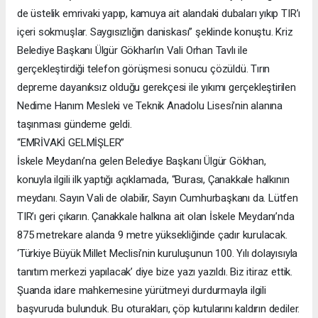
de üstelik emrivaki yapıp, kamuya ait alandaki dubaları yıkıp TIR’ı
içeri sokmuşlar. Saygısızlığın daniskası” şeklinde konuştu. Kriz
Belediye Başkanı Ülgür Gökhan’ın Vali Orhan Tavlı ile
gerçekleştirdiği telefon görüşmesi sonucu çözüldü. Tırın
depreme dayanıksız olduğu gerekçesi ile yıkımı gerçekleştirilen
Nedime Hanım Mesleki ve Teknik Anadolu Lisesi’nin alanına
taşınması gündeme geldi.
“EMRİVAKİ GELMİŞLER”
İskele Meydanı’na gelen Belediye Başkanı Ülgür Gökhan,
konuyla ilgili ilk yaptığı açıklamada, “Burası, Çanakkale halkının
meydanı. Sayın Vali de olabilir, Sayın Cumhurbaşkanı da. Lütfen
TIR’ı geri çıkarın. Çanakkale halkına ait olan İskele Meydanı’nda
875 metrekare alanda 9 metre yüksekliğinde çadır kurulacak.
‘Türkiye Büyük Millet Meclisi’nin kuruluşunun 100. Yılı dolayısıyla
tanıtım merkezi yapılacak’ diye bize yazı yazıldı. Biz itiraz ettik.
Şuanda idare mahkemesine yürütmeyi durdurmayla ilgili
başvuruda bulunduk. Bu oturakları, çöp kutularını kaldırın dediler.