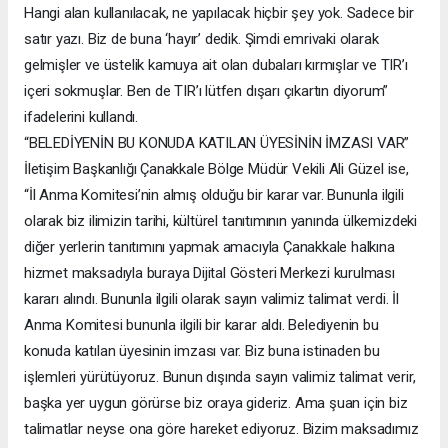
Hangi alan kullanılacak, ne yapılacak hiçbir şey yok. Sadece bir
satır yazı. Biz de buna ‘hayır’ dedik. Şimdi emrivaki olarak
gelmişler ve üstelik kamuya ait olan dubaları kırmışlar ve TIR’ı
içeri sokmuşlar. Ben de TIR’ı lütfen dışarı çıkartın diyorum”
ifadelerini kullandı.
“BELEDİYENİN BU KONUDA KATILAN ÜYESİNİN İMZASI VAR”
İletişim Başkanlığı Çanakkale Bölge Müdür Vekili Ali Güzel ise,
“İl Anma Komitesi’nin almış olduğu bir karar var. Bununla ilgili
olarak biz ilimizin tarihi, kültürel tanıtımının yanında ülkemizdeki
diğer yerlerin tanıtımını yapmak amacıyla Çanakkale halkına
hizmet maksadıyla buraya Dijital Gösteri Merkezi kurulması
kararı alındı. Bununla ilgili olarak sayın valimiz talimat verdi. İl
Anma Komitesi bununla ilgili bir karar aldı. Belediyenin bu
konuda katılan üyesinin imzası var. Biz buna istinaden bu
işlemleri yürütüyoruz. Bunun dışında sayın valimiz talimat verir,
başka yer uygun görürse biz oraya gideriz. Ama şuan için biz
talimatlar neyse ona göre hareket ediyoruz. Bizim maksadımız