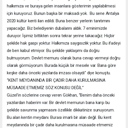
halkımıza ve buraya gelen insanlara gösterimin yapılabilmesi
için kuruyoruz. Bunun başka bir maksadı yok. Bu sene Antalya
2020 kültür kenti ilan edildi. Buna benzer yerlerin tanıtımını
yapacağız. Biz belediyenin dubalarını aldık. 7 eminimizde
duruyor. İşimiz bittikten sonra tekrar yerine takacağız. Hiçbir
şekilde hak gaspı yoktur. Halkımıza saygısızlık yoktur. Bu ifadeyi
de ben kabul etmiyor. Bu şekilde yaklaşımı da doğru
bulmuyorum. Devlet memuru olarak buna cevap vermeyi doğru
olarak görmüyorum. Burada küçük bir mesele var. Bana göre
keşke daha önceki yazılarda imzası olsaydı” diye konuştu.
“KENT MEYDANINDA BİR ÇADIR DAHA KURULMASINA
MÜSAADE ETMEMİZ SÖZ KONUSU DEĞİL”
Güzel’in sözlerine cevap veren Gökhan, “Benim daha önceki
yazılardan haberim var. Bir devlet memurun bana karşı bu
şekilde savunma yapmasını özellikle dikkatinize sunuyorum.
Bu alan kentin meydanı. Burası imarlı bir alan değil. Bu kent
meydanında bir çadır daha kurulmasına müsaade etmemiz