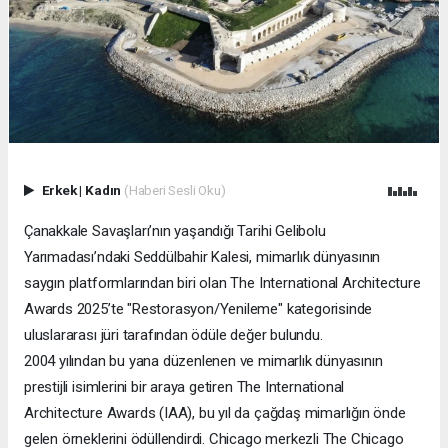
Erkek
|
Kadın
(Haberi Sesli Oku)
Çanakkale Savaşları’nın yaşandığı Tarihi Gelibolu
Yarımadası’ndaki Seddülbahir Kalesi, mimarlık dünyasının
saygın platformlarından biri olan The International Architecture
Awards 2025’te "Restorasyon/Yenileme" kategorisinde
uluslararası jüri tarafından ödüle değer bulundu.
2004 yılından bu yana düzenlenen ve mimarlık dünyasının
prestijli isimlerini bir araya getiren The International
Architecture Awards (IAA), bu yıl da çağdaş mimarlığın önde
gelen örneklerini ödüllendirdi. Chicago merkezli The Chicago