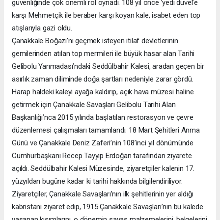
güvenliğinde çok önemli rol oynadı. 108 yıl önce ’yedi düvel’e
karşı Mehmetçik ile beraber karşı koyan kale, isabet eden top
atışlarıyla gazi oldu.
Çanakkale Boğazı’nı geçmek isteyen itilaf devletlerinin
gemilerinden atılan top mermileri ile büyük hasar alan Tarihi
Gelibolu Yarımadası’ndaki Seddülbahir Kalesi, aradan geçen bir
asırlık zaman diliminde doğa şartları nedeniyle zarar gördü.
Harap haldeki kaleyi ayağa kaldırıp, açık hava müzesi haline
getirmek için Çanakkale Savaşları Gelibolu Tarihi Alan
Başkanlığı’nca 2015 yılında başlatılan restorasyon ve çevre
düzenlemesi çalışmaları tamamlandı. 18 Mart Şehitleri Anma
Günü ve Çanakkale Deniz Zaferi’nin 108’inci yıl dönümünde
Cumhurbaşkanı Recep Tayyip Erdoğan tarafından ziyarete
açıldı. Seddülbahir Kalesi Müzesinde, ziyaretçiler kalenin 17.
yüzyıldan bugüne kadar ki tarihi hakkında bilgilendiriliyor.
Ziyaretçiler, Çanakkale Savaşları’nın ilk şehitlerinin yer aldığı
kabristanı ziyaret edip, 1915 Çanakkale Savaşları’nın bu kalede
yaşanan kısımlarını, o dönemin savaş malzemelerini, belgelerini