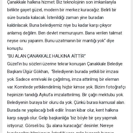
Çanakkale halkına hizmet. Biz teknolojinin son imkanlarıyla
birlikte gayet güzel, modern bir merkez kuracağız. Belirli bir
süre burada kalacak. İstenildiği zaman yine buradan
kaldırılacak. Buna belediyemiz niye bu kadar karşı çıkıyor
anlamış değilim. Ben devlet memuruyum. Bana verilen talimat
neyse onu yaparım. Bunu uzatmanın bir mantığı yok” diye
konuştu.
“BU ALAN ÇANAKKALE HALKINA AİTTİR”
Güzel’in bu sözleri üzerine tekrar konuşan Çanakkale Belediye
Başkanı Ülgür Gökhan, “Belediyenin burada yetkili bir imzası
yok. Sadece emrivaki ile çağrılmış, imza attırılmış bir eleman
var. Komitede yetkilendirilmiş hiçbir kimse yok. Bizim fotoğrafçı
hepinizin tanıdığı Aykut’a imzalattırılmış. Bir çağrı mektubu yok.
Belediyenin buraya bir oluru da yok. Çünkü burası kamusal alan.
Burada ne yapılacağı belli edilir. İnsan kibar olur, kent halkına
karşı saygılı olur. Gelip başkanlığa ‘biz böyle bir şey yapmak
istiyoruz. Görseli bu. Şu alana kuracağız’ desinler. Nereye