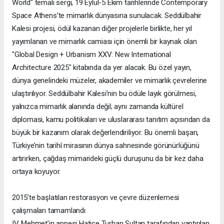
World" temalı sergi, 19 Eylül-5 Ekim tarihlerinde Contemporary
Space Athens’te mimarlık dünyasına sunulacak. Seddülbahir
Kalesi projesi, ödül kazanan diğer projelerle birlikte, her yıl
yayımlanan ve mimarlık camiası için önemli bir kaynak olan
"Global Design + Urbanism XXV: New International
Architecture 2025" kitabında da yer alacak. Bu özel yayın,
dünya genelindeki müzeler, akademiler ve mimarlık çevrelerine
ulaştırılıyor. Seddülbahir Kalesi’nin bu ödüle layık görülmesi,
yalnızca mimarlık alanında değil; aynı zamanda kültürel
diplomasi, kamu politikaları ve uluslararası tanıtım açısından da
büyük bir kazanım olarak değerlendiriliyor. Bu önemli başarı,
Türkiye’nin tarihî mirasının dünya sahnesinde görünürlüğünü
artırırken, çağdaş mimarideki güçlü duruşunu da bir kez daha
ortaya koyuyor.
2015’te başlatılan restorasyon ve çevre düzenlemesi
çalışmaları tamamlandı
IV. Mehmet’in annesi Hatice Turhan Sultan tarafından yaptırılan