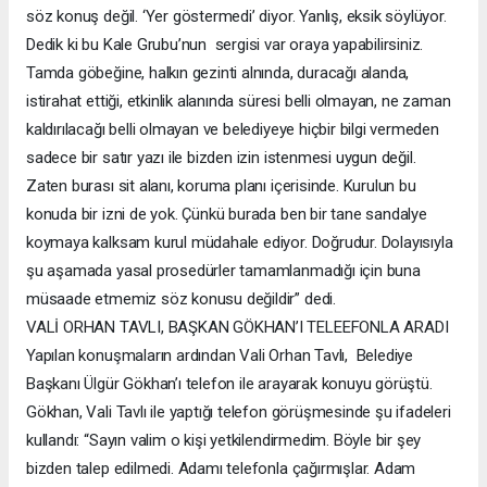
söz konuş değil. ‘Yer göstermedi’ diyor. Yanlış, eksik söylüyor.
Dedik ki bu Kale Grubu’nun sergisi var oraya yapabilirsiniz.
Tamda göbeğine, halkın gezinti alnında, duracağı alanda,
istirahat ettiği, etkinlik alanında süresi belli olmayan, ne zaman
kaldırılacağı belli olmayan ve belediyeye hiçbir bilgi vermeden
sadece bir satır yazı ile bizden izin istenmesi uygun değil.
Zaten burası sit alanı, koruma planı içerisinde. Kurulun bu
konuda bir izni de yok. Çünkü burada ben bir tane sandalye
koymaya kalksam kurul müdahale ediyor. Doğrudur. Dolayısıyla
şu aşamada yasal prosedürler tamamlanmadığı için buna
müsaade etmemiz söz konusu değildir” dedi.
VALİ ORHAN TAVLI, BAŞKAN GÖKHAN’I TELEEFONLA ARADI
Yapılan konuşmaların ardından Vali Orhan Tavlı, Belediye
Başkanı Ülgür Gökhan’ı telefon ile arayarak konuyu görüştü.
Gökhan, Vali Tavlı ile yaptığı telefon görüşmesinde şu ifadeleri
kullandı: “Sayın valim o kişi yetkilendirmedim. Böyle bir şey
bizden talep edilmedi. Adamı telefonla çağırmışlar. Adam