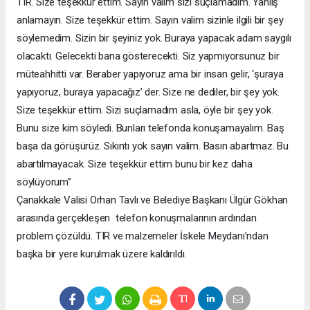
TIR. Size teşekkür ettim. Sayın valim sizi suçlamadım. Yanlış
anlamayın. Size teşekkür ettim. Sayın valim sizinle ilgili bir şey
söylemedim. Sizin bir şeyiniz yok. Buraya yapacak adam saygılı
olacaktı. Gelecekti bana gösterecekti. Siz yapmıyorsunuz bir
müteahhitti var. Beraber yapıyoruz ama bir insan gelir, ‘şuraya
yapıyoruz, buraya yapacağız’ der. Size ne dediler, bir şey yok.
Size teşekkür ettim. Sizi suçlamadım asla, öyle bir şey yok.
Bunu size kim söyledi. Bunları telefonda konuşamayalım. Baş
başa da görüşürüz. Sıkıntı yok sayın valim. Basın abartmaz. Bu
abartılmayacak. Size teşekkür ettim bunu bir kez daha
söylüyorum”
Çanakkale Valisi Orhan Tavlı ve Belediye Başkanı Ülgür Gökhan
arasında gerçekleşen telefon konuşmalarının ardından
problem çözüldü. TIR ve malzemeler İskele Meydanı’ndan
başka bir yere kurulmak üzere kaldırıldı.