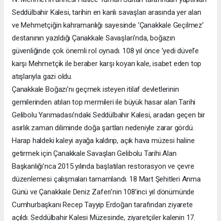
Seddülbahir Kalesi, tarihin en kanlı savaşları arasında yer alan
ve Mehmetçiğin kahramanlığı sayesinde ’Çanakkale Geçilmez’
destanının yazıldığı Çanakkale Savaşları’nda, boğazın
güvenliğinde çok önemli rol oynadı. 108 yıl önce ’yedi düvel’e
karşı Mehmetçik ile beraber karşı koyan kale, isabet eden top
atışlarıyla gazi oldu.
Çanakkale Boğazı’nı geçmek isteyen itilaf devletlerinin
gemilerinden atılan top mermileri ile büyük hasar alan Tarihi
Gelibolu Yarımadası’ndaki Seddülbahir Kalesi, aradan geçen bir
asırlık zaman diliminde doğa şartları nedeniyle zarar gördü.
Harap haldeki kaleyi ayağa kaldırıp, açık hava müzesi haline
getirmek için Çanakkale Savaşları Gelibolu Tarihi Alan
Başkanlığı’nca 2015 yılında başlatılan restorasyon ve çevre
düzenlemesi çalışmaları tamamlandı. 18 Mart Şehitleri Anma
Günü ve Çanakkale Deniz Zaferi’nin 108’inci yıl dönümünde
Cumhurbaşkanı Recep Tayyip Erdoğan tarafından ziyarete
açıldı. Seddülbahir Kalesi Müzesinde, ziyaretçiler kalenin 17.