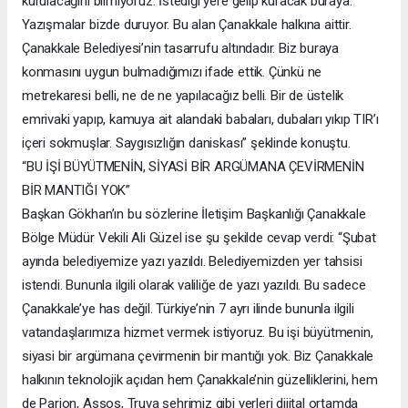
kurulacağını bilmiyoruz. İstediği yere gelip kuracak buraya.
Yazışmalar bizde duruyor. Bu alan Çanakkale halkına aittir.
Çanakkale Belediyesi’nin tasarrufu altındadır. Biz buraya
konmasını uygun bulmadığımızı ifade ettik. Çünkü ne
metrekaresi belli, ne de ne yapılacağız belli. Bir de üstelik
emrivaki yapıp, kamuya ait alandaki babaları, dubaları yıkıp TIR’ı
içeri sokmuşlar. Saygısızlığın daniskası” şeklinde konuştu.
“BU İŞİ BÜYÜTMENİN, SİYASİ BİR ARGÜMANA ÇEVİRMENİN
BİR MANTIĞI YOK”
Başkan Gökhan’ın bu sözlerine İletişim Başkanlığı Çanakkale
Bölge Müdür Vekili Ali Güzel ise şu şekilde cevap verdi: “Şubat
ayında belediyemize yazı yazıldı. Belediyemizden yer tahsisi
istendi. Bununla ilgili olarak valiliğe de yazı yazıldı. Bu sadece
Çanakkale’ye has değil. Türkiye’nin 7 ayrı ilinde bununla ilgili
vatandaşlarımıza hizmet vermek istiyoruz. Bu işi büyütmenin,
siyasi bir argümana çevirmenin bir mantığı yok. Biz Çanakkale
halkının teknolojik açıdan hem Çanakkale’nin güzelliklerini, hem
de Parion, Assos, Truva şehrimiz gibi yerleri dijital ortamda