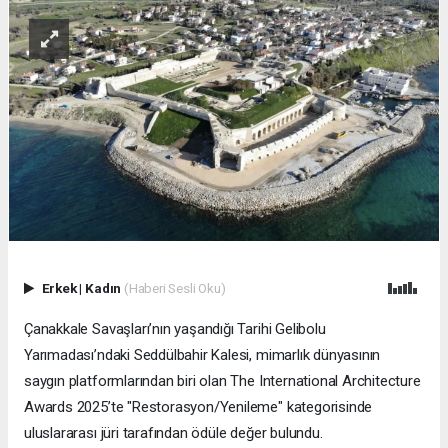
Erkek
|
Kadın
(Haberi Sesli Oku)
Çanakkale Savaşları’nın yaşandığı Tarihi Gelibolu
Yarımadası’ndaki Seddülbahir Kalesi, mimarlık dünyasının
saygın platformlarından biri olan The International Architecture
Awards 2025’te "Restorasyon/Yenileme" kategorisinde
uluslararası jüri tarafından ödüle değer bulundu.