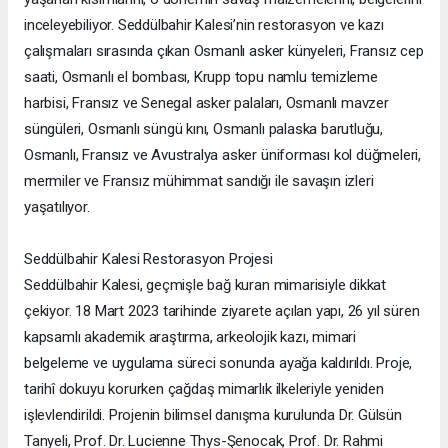
inceleyebiliyor. Seddülbahir Kalesi’nin restorasyon ve kazı
çalışmaları sırasında çıkan Osmanlı asker künyeleri, Fransız cep
saati, Osmanlı el bombası, Krupp topu namlu temizleme
harbisi, Fransız ve Senegal asker palaları, Osmanlı mavzer
süngüleri, Osmanlı süngü kını, Osmanlı palaska barutluğu,
Osmanlı, Fransız ve Avustralya asker üniforması kol düğmeleri,
mermiler ve Fransız mühimmat sandığı ile savaşın izleri
yaşatılıyor.
Seddülbahir Kalesi Restorasyon Projesi
Seddülbahir Kalesi, geçmişle bağ kuran mimarisiyle dikkat
çekiyor. 18 Mart 2023 tarihinde ziyarete açılan yapı, 26 yıl süren
kapsamlı akademik araştırma, arkeolojik kazı, mimari
belgeleme ve uygulama süreci sonunda ayağa kaldırıldı. Proje,
tarihî dokuyu korurken çağdaş mimarlık ilkeleriyle yeniden
işlevlendirildi. Projenin bilimsel danışma kurulunda Dr. Gülsün
Tanyeli, Prof. Dr. Lucienne Thys-Şenocak, Prof. Dr. Rahmi