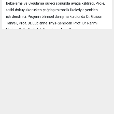
belgeleme ve uygulama süreci sonunda ayağa kaldırıldı. Proje,
tarihî dokuyu korurken çağdaş mimarlık ilkeleriyle yeniden
işlevlendirildi. Projenin bilimsel danışma kurulunda Dr. Gülsün
Tanyeli, Prof. Dr. Lucienne Thys-Şenocak, Prof. Dr. Rahmi
Nurhan Çelik, Dr. Haluk Sesigür ve Arzu Özsavaşcı yer aldı.
Mimari projeyi ise Yusuf Burak Dolu (KOOP Mimarlık) ve Arzu
Özsavaşcı (AOMTD) üstlendi. Uygulama, ABMA Restorasyon
tarafından gerçekleştirildi.
ÇANAKKALE HABERİ