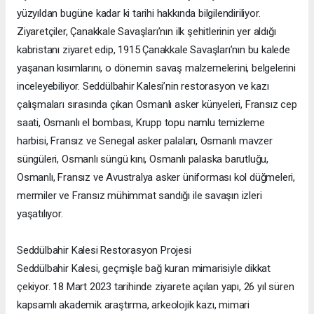
yüzyıldan bugüne kadar ki tarihi hakkında bilgilendiriliyor.
Ziyaretçiler, Çanakkale Savaşları’nın ilk şehitlerinin yer aldığı
kabristanı ziyaret edip, 1915 Çanakkale Savaşları’nın bu kalede
yaşanan kısımlarını, o dönemin savaş malzemelerini, belgelerini
inceleyebiliyor. Seddülbahir Kalesi’nin restorasyon ve kazı
çalışmaları sırasında çıkan Osmanlı asker künyeleri, Fransız cep
saati, Osmanlı el bombası, Krupp topu namlu temizleme
harbisi, Fransız ve Senegal asker palaları, Osmanlı mavzer
süngüleri, Osmanlı süngü kını, Osmanlı palaska barutluğu,
Osmanlı, Fransız ve Avustralya asker üniforması kol düğmeleri,
mermiler ve Fransız mühimmat sandığı ile savaşın izleri
yaşatılıyor.
Seddülbahir Kalesi Restorasyon Projesi
Seddülbahir Kalesi, geçmişle bağ kuran mimarisiyle dikkat
çekiyor. 18 Mart 2023 tarihinde ziyarete açılan yapı, 26 yıl süren
kapsamlı akademik araştırma, arkeolojik kazı, mimari