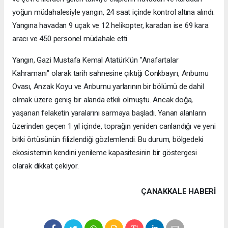
yoğun müdahalesiyle yangın, 24 saat içinde kontrol altına alındı.
Yangına havadan 9 uçak ve 12 helikopter, karadan ise 69 kara
aracı ve 450 personel müdahale etti.
Yangın, Gazi Mustafa Kemal Atatürk'ün "Anafartalar
Kahramanı" olarak tarih sahnesine çıktığı Conkbayırı, Arıburnu
Ovası, Anzak Koyu ve Arıburnu yarlarının bir bölümü de dahil
olmak üzere geniş bir alanda etkili olmuştu. Ancak doğa,
yaşanan felaketin yaralarını sarmaya başladı. Yanan alanların
üzerinden geçen 1 yıl içinde, toprağın yeniden canlandığı ve yeni
bitki örtüsünün filizlendiği gözlemlendi. Bu durum, bölgedeki
ekosistemin kendini yenileme kapasitesinin bir göstergesi
olarak dikkat çekiyor.
ÇANAKKALE HABERİ