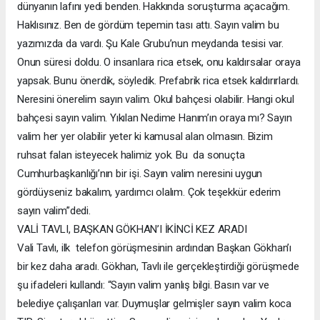
dünyanın lafını yedi benden. Hakkında soruşturma açacağım.
Haklısınız. Ben de gördüm tepemin tası attı. Sayın valim bu
yazımızda da vardı. Şu Kale Grubu’nun meydanda tesisi var.
Onun süresi doldu. O insanlara rica etsek, onu kaldırsalar oraya
yapsak. Bunu önerdik, söyledik. Prefabrik rica etsek kaldırırlardı.
Neresini önerelim sayın valim. Okul bahçesi olabilir. Hangi okul
bahçesi sayın valim. Yıkılan Nedime Hanım’ın oraya mı? Sayın
valim her yer olabilir yeter ki kamusal alan olmasın. Bizim
ruhsat falan isteyecek halimiz yok. Bu da sonuçta
Cumhurbaşkanlığı’nın bir işi. Sayın valim neresini uygun
gördüyseniz bakalım, yardımcı olalım. Çok teşekkür ederim
sayın valim”dedi.
VALİ TAVLI, BAŞKAN GÖKHAN’I İKİNCİ KEZ ARADI
Vali Tavlı, ilk telefon görüşmesinin ardından Başkan Gökhan’ı
bir kez daha aradı. Gökhan, Tavlı ile gerçekleştirdiği görüşmede
şu ifadeleri kullandı: “Sayın valim yanlış bilgi. Basın var ve
belediye çalışanları var. Duymuşlar gelmişler sayın valim koca