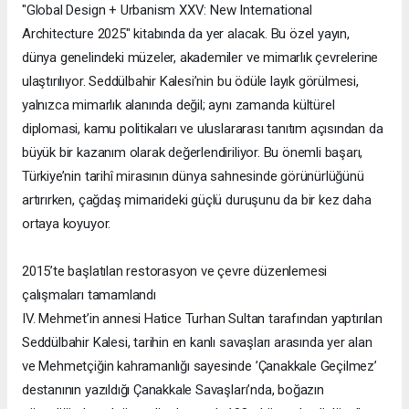
"Global Design + Urbanism XXV: New International
Architecture 2025" kitabında da yer alacak. Bu özel yayın,
dünya genelindeki müzeler, akademiler ve mimarlık çevrelerine
ulaştırılıyor. Seddülbahir Kalesi’nin bu ödüle layık görülmesi,
yalnızca mimarlık alanında değil; aynı zamanda kültürel
diplomasi, kamu politikaları ve uluslararası tanıtım açısından da
büyük bir kazanım olarak değerlendiriliyor. Bu önemli başarı,
Türkiye’nin tarihî mirasının dünya sahnesinde görünürlüğünü
artırırken, çağdaş mimarideki güçlü duruşunu da bir kez daha
ortaya koyuyor.
2015’te başlatılan restorasyon ve çevre düzenlemesi
çalışmaları tamamlandı
IV. Mehmet’in annesi Hatice Turhan Sultan tarafından yaptırılan
Seddülbahir Kalesi, tarihin en kanlı savaşları arasında yer alan
ve Mehmetçiğin kahramanlığı sayesinde ’Çanakkale Geçilmez’
destanının yazıldığı Çanakkale Savaşları’nda, boğazın