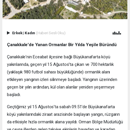
Erkek
|
Kadın
(Haberi Sesli Oku)
Çanakkale'de Yanan Ormanlar Bir Yılda Yeşile Büründü
Çanakkale'nin Eceabat ilçesine bağlı Büyükanafarta köyü
yakınlarında, geçen yıl 15 Ağustos'ta çıkan ve 700 hektarlık
(yaklaşık 980 futbol sahası büyüklüğünde) ormanlık alanı
etkileyen yangının izleri silinmeye başladı. Yangının üzerinden
geçen bir yılın ardından, kül olan alanlar yeniden yeşermeye
başladı.
Geçtiğimiz yıl 15 Ağustos'ta sabah 09.51'de Büyükanafarta
köyü yakınlarındaki ziraat arazisinde başlayan yangın, rüzgarın
da etkisiyle hızla ormanlık alana yayıldı. Orman Bölge Müdürlüğü
ve çevre illerden gelen takviye ekiplerin havadan ve karadan