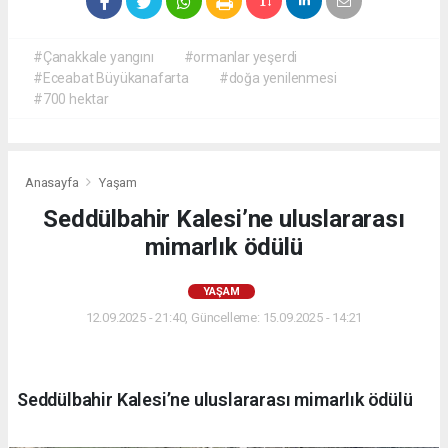
#Çanakkale yangını
#ormanlar yeşerdi
#Eceabat Büyükanafarta
#doğa yenilenmesi
#700 hektar
Anasayfa
Yaşam
Seddülbahir Kalesi’ne uluslararası
mimarlık ödülü
YAŞAM
12.09.2025 - 21:40, Güncelleme: 15.09.2025 - 14:21
Seddülbahir Kalesi’ne uluslararası mimarlık ödülü