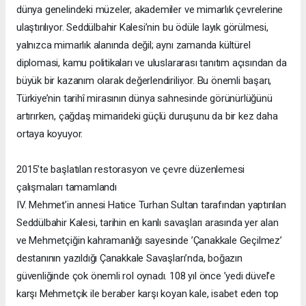
dünya genelindeki müzeler, akademiler ve mimarlık çevrelerine
ulaştırılıyor. Seddülbahir Kalesi’nin bu ödüle layık görülmesi,
yalnızca mimarlık alanında değil; aynı zamanda kültürel
diplomasi, kamu politikaları ve uluslararası tanıtım açısından da
büyük bir kazanım olarak değerlendiriliyor. Bu önemli başarı,
Türkiye’nin tarihî mirasının dünya sahnesinde görünürlüğünü
artırırken, çağdaş mimarideki güçlü duruşunu da bir kez daha
ortaya koyuyor.
2015’te başlatılan restorasyon ve çevre düzenlemesi
çalışmaları tamamlandı
IV. Mehmet’in annesi Hatice Turhan Sultan tarafından yaptırılan
Seddülbahir Kalesi, tarihin en kanlı savaşları arasında yer alan
ve Mehmetçiğin kahramanlığı sayesinde ’Çanakkale Geçilmez’
destanının yazıldığı Çanakkale Savaşları’nda, boğazın
güvenliğinde çok önemli rol oynadı. 108 yıl önce ’yedi düvel’e
karşı Mehmetçik ile beraber karşı koyan kale, isabet eden top