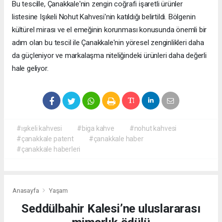
Bu tescille, Çanakkale'nin zengin coğrafi işaretli ürünler
listesine Işıkeli Nohut Kahvesi'nin katıldığı belirtildi. Bölgenin
kültürel mirası ve el emeğinin korunması konusunda önemli bir
adım olan bu tescil ile Çanakkale'nin yöresel zenginlikleri daha
da güçleniyor ve markalaşma niteliğindeki ürünleri daha değerli
hale geliyor.
#ışıkeli kahvesi
#biga kahve
#nohut kahvesi
#çanakkale patent
#çanakkale haber
#çanakkale haberleri
Anasayfa
Yaşam
Seddülbahir Kalesi’ne uluslararası