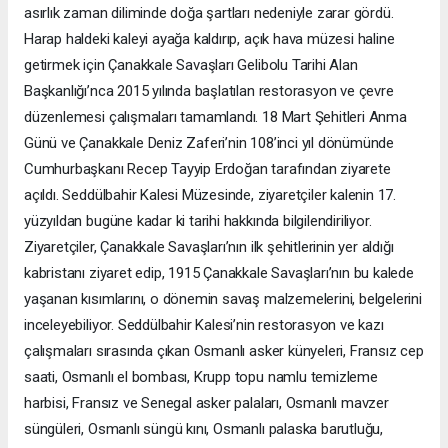
asırlık zaman diliminde doğa şartları nedeniyle zarar gördü.
Harap haldeki kaleyi ayağa kaldırıp, açık hava müzesi haline
getirmek için Çanakkale Savaşları Gelibolu Tarihi Alan
Başkanlığı’nca 2015 yılında başlatılan restorasyon ve çevre
düzenlemesi çalışmaları tamamlandı. 18 Mart Şehitleri Anma
Günü ve Çanakkale Deniz Zaferi’nin 108’inci yıl dönümünde
Cumhurbaşkanı Recep Tayyip Erdoğan tarafından ziyarete
açıldı. Seddülbahir Kalesi Müzesinde, ziyaretçiler kalenin 17.
yüzyıldan bugüne kadar ki tarihi hakkında bilgilendiriliyor.
Ziyaretçiler, Çanakkale Savaşları’nın ilk şehitlerinin yer aldığı
kabristanı ziyaret edip, 1915 Çanakkale Savaşları’nın bu kalede
yaşanan kısımlarını, o dönemin savaş malzemelerini, belgelerini
inceleyebiliyor. Seddülbahir Kalesi’nin restorasyon ve kazı
çalışmaları sırasında çıkan Osmanlı asker künyeleri, Fransız cep
saati, Osmanlı el bombası, Krupp topu namlu temizleme
harbisi, Fransız ve Senegal asker palaları, Osmanlı mavzer
süngüleri, Osmanlı süngü kını, Osmanlı palaska barutluğu,