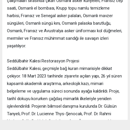
çalışmaları sırasında çıkan Osmanlı asker künyeleri, Fransız cep
saati, Osmanlı el bombası, Krupp topu namlu temizleme
harbisi, Fransız ve Senegal asker palaları, Osmanlı mavzer
süngüleri, Osmanlı süngü kını, Osmanlı palaska barutluğu,
Osmanlı, Fransız ve Avustralya asker üniforması kol düğmeleri,
mermiler ve Fransız mühimmat sandığı ile savaşın izleri
yaşatılıyor.
Seddülbahir Kalesi Restorasyon Projesi
Seddülbahir Kalesi, geçmişle bağ kuran mimarisiyle dikkat
çekiyor. 18 Mart 2023 tarihinde ziyarete açılan yapı, 26 yıl süren
kapsamlı akademik araştırma, arkeolojik kazı, mimari
belgeleme ve uygulama süreci sonunda ayağa kaldırıldı. Proje,
tarihî dokuyu korurken çağdaş mimarlık ilkeleriyle yeniden
işlevlendirildi. Projenin bilimsel danışma kurulunda Dr. Gülsün
Tanyeli, Prof. Dr. Lucienne Thys-Şenocak, Prof. Dr. Rahmi
Nurhan Çelik, Dr. Haluk Sesigür ve Arzu Özsavaşcı yer aldı.
Mimari projeyi ise Yusuf Burak Dolu (KOOP Mimarlık) ve Arzu