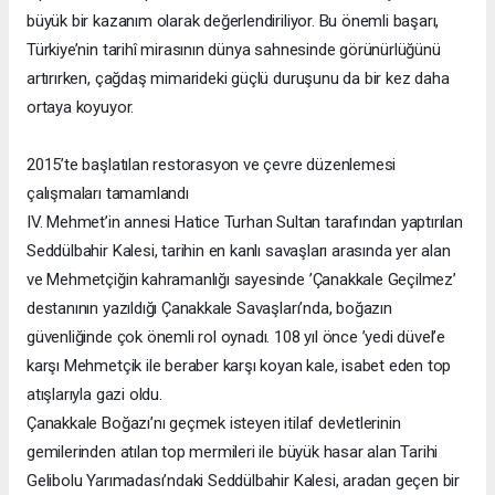
büyük bir kazanım olarak değerlendiriliyor. Bu önemli başarı,
Türkiye’nin tarihî mirasının dünya sahnesinde görünürlüğünü
artırırken, çağdaş mimarideki güçlü duruşunu da bir kez daha
ortaya koyuyor.
2015’te başlatılan restorasyon ve çevre düzenlemesi
çalışmaları tamamlandı
IV. Mehmet’in annesi Hatice Turhan Sultan tarafından yaptırılan
Seddülbahir Kalesi, tarihin en kanlı savaşları arasında yer alan
ve Mehmetçiğin kahramanlığı sayesinde ’Çanakkale Geçilmez’
destanının yazıldığı Çanakkale Savaşları’nda, boğazın
güvenliğinde çok önemli rol oynadı. 108 yıl önce ’yedi düvel’e
karşı Mehmetçik ile beraber karşı koyan kale, isabet eden top
atışlarıyla gazi oldu.
Çanakkale Boğazı’nı geçmek isteyen itilaf devletlerinin
gemilerinden atılan top mermileri ile büyük hasar alan Tarihi
Gelibolu Yarımadası’ndaki Seddülbahir Kalesi, aradan geçen bir