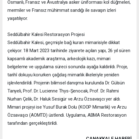
Osmanlı, Fransız ve Avustralya asker üniforması kol düğmeleri,
mermiler ve Fransız mühimmat sandığı ile savaşın izleri
yaşatılıyor.
Seddülbahir Kalesi Restorasyon Projesi
Seddülbahir Kalesi, geçmişle bağ kuran mimarisiyle dikkat
çekiyor. 18 Mart 2023 tarihinde ziyarete açılan yapı, 26 yıl süren
kapsamlı akademik araştırma, arkeolojik kazı, mimari
belgeleme ve uygulama süreci sonunda ayağa kaldırıldı. Proje,
tarihî dokuyu korurken çağdaş mimarlık ilkeleriyle yeniden
işlevlendirildi. Projenin bilimsel danışma kurulunda Dr. Gülsün
Tanyeli, Prof. Dr. Lucienne Thys-Şenocak, Prof. Dr. Rahmi
Nurhan Çelik, Dr. Haluk Sesigür ve Arzu Özsavaşcı yer aldı.
Mimari projeyi ise Yusuf Burak Dolu (KOOP Mimarlık) ve Arzu
Özsavaşcı (AOMTD) üstlendi. Uygulama, ABMA Restorasyon
tarafından gerçekleştirildi.
ÇANAKKALE HABERİ