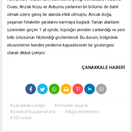
Ovası, Anzak Koyu ve Arıburnu yarlarının bir bölümü de dahil
olmak üzere geniş bir alanda etkili olmuştu. Ancak doğa,
yaşanan felaketin yaralarını sarmaya başladı. Yanan alanların
üzerinden geçen 1 yıl içinde, toprağın yeniden canlandığı ve yeni
bitki örtüsünün filizlendiği gözlemlendi. Bu durum, bölgedeki
ekosistemin kendini yenileme kapasitesinin bir göstergesi
olarak dikkat çekiyor.
ÇANAKKALE HABERİ
#Çanakkale yangını
#ormanlar yeşerdi
#Eceabat Büyükanafarta
#doğa yenilenmesi
#700 hektar