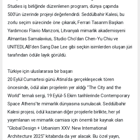
Studies iş birliğinde düzenlenen program, dünya çapında
500’ün üzerinde projeyi değerlendirdi. Seddülbahir Kalesi, bu
zorlu seçim sürecinde öne çıkarak, Ferrari Tasarım Başkan
Yardımcısı Flavio Manzoni, Litvanyalı mimarlık akademisyeni
Almantas Samalaviius, Studio Cho’dan Chen-Yu Chiu ve
UNITEDLAB’den Sang Dae Lee gibi seçkin isimlerden oluşan jüri
tarafından ödüle layık görüldü.
Türkiye için uluslararası bir başarı
20 Eylül Cumartesi günü Atina’da gerçekleşecek tören
öncesinde, ödül alan projelerin yer aldığı "The City and the
World" temalı sergi, 19 Eylül-5 Ekim tarihlerinde Contemporary
Space Athens’te mimarlık dünyasına sunulacak. Seddülbahir
Kalesi projesi, ödül kazanan diğer projelerle birlikte, her yıl
yayımlanan ve mimarlık camiası için önemli bir kaynak olan
"Global Design + Urbanism XXV: New International
Architecture 2025" kitabında da yer alacak. Bu özel yayın,