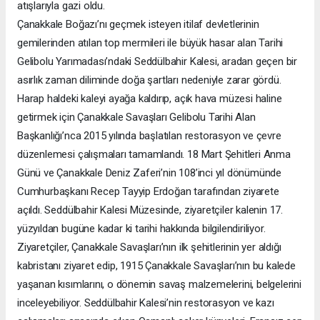
atışlarıyla gazi oldu.
Çanakkale Boğazı’nı geçmek isteyen itilaf devletlerinin
gemilerinden atılan top mermileri ile büyük hasar alan Tarihi
Gelibolu Yarımadası’ndaki Seddülbahir Kalesi, aradan geçen bir
asırlık zaman diliminde doğa şartları nedeniyle zarar gördü.
Harap haldeki kaleyi ayağa kaldırıp, açık hava müzesi haline
getirmek için Çanakkale Savaşları Gelibolu Tarihi Alan
Başkanlığı’nca 2015 yılında başlatılan restorasyon ve çevre
düzenlemesi çalışmaları tamamlandı. 18 Mart Şehitleri Anma
Günü ve Çanakkale Deniz Zaferi’nin 108’inci yıl dönümünde
Cumhurbaşkanı Recep Tayyip Erdoğan tarafından ziyarete
açıldı. Seddülbahir Kalesi Müzesinde, ziyaretçiler kalenin 17.
yüzyıldan bugüne kadar ki tarihi hakkında bilgilendiriliyor.
Ziyaretçiler, Çanakkale Savaşları’nın ilk şehitlerinin yer aldığı
kabristanı ziyaret edip, 1915 Çanakkale Savaşları’nın bu kalede
yaşanan kısımlarını, o dönemin savaş malzemelerini, belgelerini
inceleyebiliyor. Seddülbahir Kalesi’nin restorasyon ve kazı