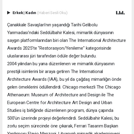
Erkek
|
Kadın
(Haberi Sesli Oku)
Çanakkale Savaşları’nın yaşandığı Tarihi Gelibolu
Yarımadası’ndaki Seddülbahir Kalesi, mimarlık dünyasının
saygın platformlarından biri olan The International Architecture
Awards 2025’te "Restorasyon/Yenileme" kategorisinde
uluslararası jüri tarafından ödüle değer bulundu.
2004 yılından bu yana düzenlenen ve mimarlık dünyasının
prestijli isimlerini bir araya getiren The International
Architecture Awards (IAA), bu yıl da çağdaş mimarlığın önde
gelen örneklerini ödüllendirdi. Chicago merkezli The Chicago
Athenaeum: Museum of Architecture and Design ile The
European Centre for Architecture Art Design and Urban
Studies iş birliğinde düzenlenen program, dünya çapında
500’ün üzerinde projeyi değerlendirdi. Seddülbahir Kalesi, bu
zorlu seçim sürecinde öne çıkarak, Ferrari Tasarım Başkan
Yardımcısı Flavio Manzoni, Litvanyalı mimarlık akademisyeni