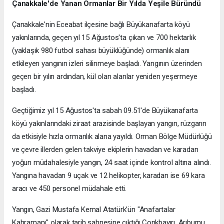
Çanakkale'de Yanan Ormanlar Bir Yılda Yeşile Büründü
Çanakkale'nin Eceabat ilçesine bağlı Büyükanafarta köyü
yakınlarında, geçen yıl 15 Ağustos'ta çıkan ve 700 hektarlık
(yaklaşık 980 futbol sahası büyüklüğünde) ormanlık alanı
etkileyen yangının izleri silinmeye başladı. Yangının üzerinden
geçen bir yılın ardından, kül olan alanlar yeniden yeşermeye
başladı.
Geçtiğimiz yıl 15 Ağustos'ta sabah 09.51'de Büyükanafarta
köyü yakınlarındaki ziraat arazisinde başlayan yangın, rüzgarın
da etkisiyle hızla ormanlık alana yayıldı. Orman Bölge Müdürlüğü
ve çevre illerden gelen takviye ekiplerin havadan ve karadan
yoğun müdahalesiyle yangın, 24 saat içinde kontrol altına alındı.
Yangına havadan 9 uçak ve 12 helikopter, karadan ise 69 kara
aracı ve 450 personel müdahale etti.
Yangın, Gazi Mustafa Kemal Atatürk'ün "Anafartalar
Kahramanı" olarak tarih sahnesine çıktığı Conkbayırı, Arıburnu