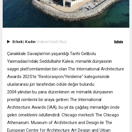
Erkek
|
Kadın
(Haberi Sesli Oku)
Çanakkale Savaşları’nın yaşandığı Tarihi Gelibolu
Yarımadası’ndaki Seddülbahir Kalesi, mimarlık dünyasının
saygın platformlarından biri olan The International Architecture
Awards 2025’te "Restorasyon/Yenileme" kategorisinde
uluslararası jüri tarafından ödüle değer bulundu.
2004 yılından bu yana düzenlenen ve mimarlık dünyasının
prestijli isimlerini bir araya getiren The International
Architecture Awards (IAA), bu yıl da çağdaş mimarlığın önde
gelen örneklerini ödüllendirdi. Chicago merkezli The Chicago
Athenaeum: Museum of Architecture and Design ile The
European Centre for Architecture Art Design and Urban