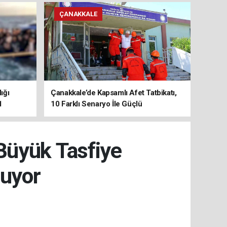
ÇANAKKALE
ığı
Çanakkale’de Kapsamlı Afet Tatbikatı,
1
10 Farklı Senaryo İle Güçlü
Koordinasyon
Büyük Tasfiye
şuyor