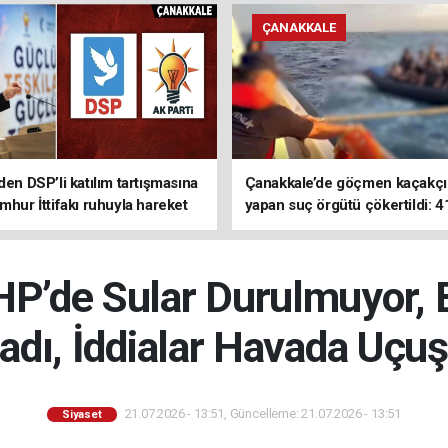
ÇANAKKALE
den DSP’li katılım tartışmasına
Çanakkale’de göçmen kaçakçıl
mhur İttifakı ruhuyla hareket
yapan suç örgütü çökertildi: 4
z
tutuklama
P’de Sular Durulmuyor, 
adı, İddialar Havada Uçu
21.07.2026 - 13:51, Güncelleme: 21.07.2026 - 13:51
Siyaset