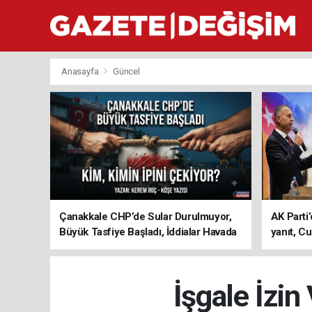
Anasayfa
Güncel
Çanakkale CHP’de Sular Durulmuyor,
AK Parti’
Büyük Tasfiye Başladı, İddialar Havada
yanıt, Cu
Uçuşuyor
ediyoru
İşgale İzin