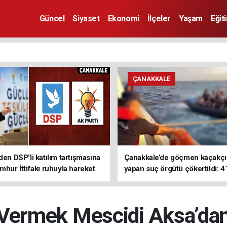
Güncel
Siyaset
Ekonomi
İlçeler
Yaşam
Eğit
ÇANAKKALE
den DSP’li katılım tartışmasına
Çanakkale’de göçmen kaçakçıl
mhur İttifakı ruhuyla hareket
yapan suç örgütü çökertildi: 4
z
tutuklama
 Vermek Mescidi Aksa’dan