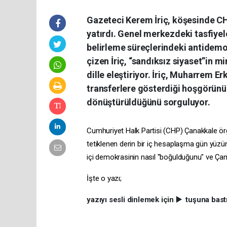
Gazeteci Kerem İriç, köşesinde C
yatırdı. Genel merkezdeki tasfiyel
belirleme süreçlerindeki antidemokr
çizen İriç, “sandıksız siyaset”in 
dille eleştiriyor. İriç, Muharrem 
transferlere gösterdiği hoşgörünü
dönüştürüldüğünü sorguluyor.
Cumhuriyet Halk Partisi (CHP) Çanakkale ör
tetiklenen derin bir iç hesaplaşma gün yüzün
içi demokrasinin nasıl "boğulduğunu" ve Çanak
İşte o yazı;
yazıyı sesli dinlemek için ▶️ tuşuna bas