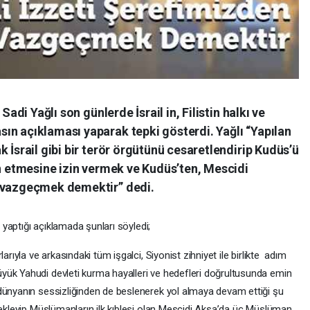
Sadi Yağlı son günlerde İsrail in, Filistin halkı ve
ın açıklaması yaparak tepki gösterdi. Yağlı “Yapılan
 İsrail gibi bir terör örgütünü cesaretlendirip Kudüs’ü
an etmesine izin vermek ve Kudüs’ten, Mescidi
n vazgeçmek demektir” dedi.
ı yaptığı açıklamada şunları söyledi;
arıyla ve arkasındaki tüm işgalci, Siyonist zihniyet ile birlikte adım
yük Yahudi devleti kurma hayalleri ve hedefleri doğrultusunda emin
dünyanın sessizliğinden de beslenerek yol almaya devam ettiği şu
a ekleyip Müslümanların ilk kıblesi olan Mescidi Aksa’da üç Müslüman