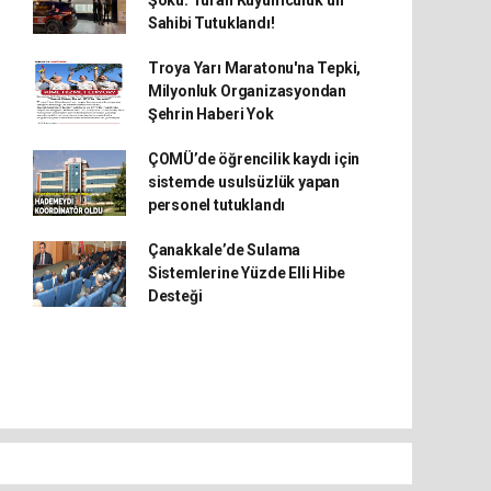
Şoku: Turan Kuyumculuk’un
Sahibi Tutuklandı!
Troya Yarı Maratonu'na Tepki,
Milyonluk Organizasyondan
Şehrin Haberi Yok
ÇOMÜ’de öğrencilik kaydı için
sistemde usulsüzlük yapan
personel tutuklandı
Çanakkale’de Sulama
Sistemlerine Yüzde Elli Hibe
Desteği