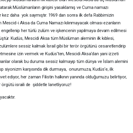
apatarak Müslümanların girişini yasaklamış ve Cuma namazı
r kez daha yok saymıştır. 1969 dan sonra ilk defa Rabbimizin
 olan Mescid-i Aksa da Cuma Namazı kılınmayacak olması ezanların
engellenip her türlü zulüm ve işkencenin yapılmaya devam edilmesi
ştür. Kudüs, Mescidi Aksa tüm Müslüman aleminin ilk kıblesi,
 zulümlere sessiz kalmak İsrail gibi bir terör örgütünü cesaretlendirip
 etmesine izin vermek ve Kudüs’ten, Mescidi Aksa’dan yani izzeti
nlar olarak bu duruma sessiz kalmayıp tüm dünya ve İslam alemini
lkıp siyonizm karşısında dik durmaya, onurumuza, Kudüs’e, ilk
et ediyor, her zaman Filistin halkının yanında olduğumuzu belirtiyor,
r örgütü israili de şiddetle lanetliyoruz!
yacaktır.