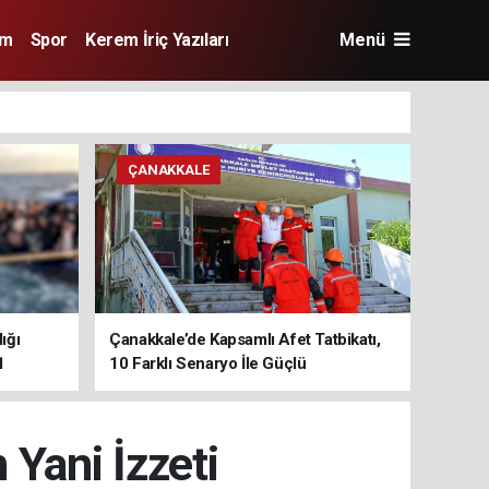
im
Spor
Kerem İriç Yazıları
Menü
ÇANAKKALE
ığı
Çanakkale’de Kapsamlı Afet Tatbikatı,
1
10 Farklı Senaryo İle Güçlü
Koordinasyon
 Yani İzzeti