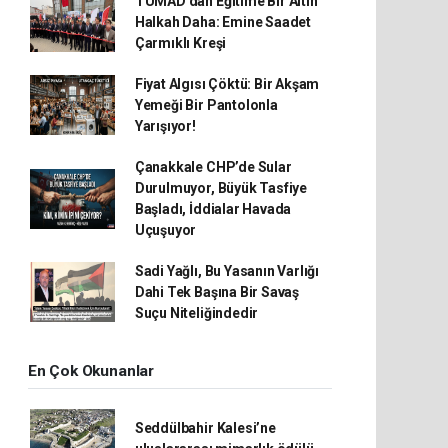
TÜMAD’dan Eğitime Bir Altın
Halkah Daha: Emine Saadet
Çarmıklı Kreşi
Fiyat Algısı Çöktü: Bir Akşam
Yemeği Bir Pantolonla
Yarışıyor!
Çanakkale CHP’de Sular
Durulmuyor, Büyük Tasfiye
Başladı, İddialar Havada
Uçuşuyor
Sadi Yağlı, Bu Yasanın Varlığı
Dahi Tek Başına Bir Savaş
Suçu Niteliğindedir
En Çok Okunanlar
Seddülbahir Kalesi’ne