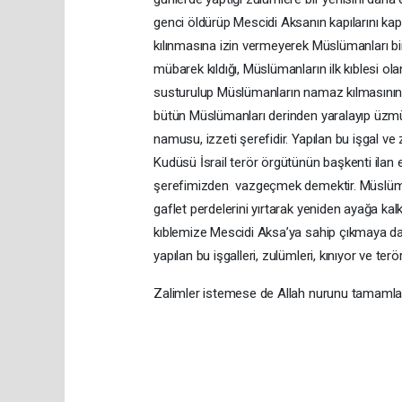
genci öldürüp Mescidi Aksanın kapılarını k
kılınmasına izin vermeyerek Müslümanları bi
mübarek kıldığı, Müslümanların ilk kıblesi
susturulup Müslümanların namaz kılmasının 
bütün Müslümanları derinden yaralayıp üzmü
namusu, izzeti şerefidir. Yapılan bu işgal ve
Kudüsü İsrail terör örgütünün başkenti ilan
şerefimizden vazgeçmek demektir. Müslüma
gaflet perdelerini yırtarak yeniden ayağa ka
kıblemize Mescidi Aksa’ya sahip çıkmaya dav
yapılan bu işgalleri, zulümleri, kınıyor ve terö
Zalimler istemese de Allah nurunu tamamla