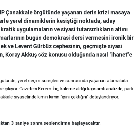
HP Çanakkale örgütünde yaşanan derin krizi masaya
erle yerel dinamiklerin kesiştiği noktada, aday
atik uygulamaların ve siyasi tutarsızlıkların altını
mimarlarının bugün demokrasi dersi vermesini ironik bir
Erkek ve Levent Gürbüz cephesinin, geçmişte siyasi
n, Koray Akkuş söz konusu olduğunda nasıl “ihanet”e
gütünde,
yerel seçim süreçleri ve sonrasında yaşanan atamalarla
e çıkıyor.
Gazeteci Kerem İriç,
kaleme aldığı kapsamlı analizde,
parti
kale siyasetinde kimin kimin "ipini çektiğini" detaylandırıyor.
tıktan 3 saniye sonra seslendirme başlayacaktır.