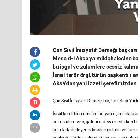
Çan Sivil İnisiyatif Derneği başkanı 
Mescid-i Aksa ya müdahalesine bas
bu işgal ve zulümlere sessiz kalmak
İsrail terör örgütünün başkenti il
Aksa’dan yani izzeti şerefimizde
Çan Sivil İnisiyatif Derneği başkanı Sadi Yağl
İsrail kurulduğu günden bu yana şımarık tavırl
adım zulüm ve işgallerine devam ederken bü
adımlarla ilerleyerek Müslümanların ve tüm 
günlerde yaptığı zulümlere bir yenisini dah