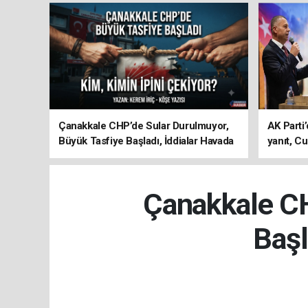
Çanakkale CHP’de Sular Durulmuyor,
AK Parti’
Büyük Tasfiye Başladı, İddialar Havada
yanıt, Cu
Uçuşuyor
ediyoru
Çanakkale CH
Başl