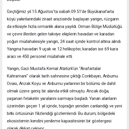
Geçtiğimiz yıl 15 Ağustos'ta sabah 09.51'de Büyükanafarta
köyü yakınlarındaki ziraat arazisinde başlayan yangın, rüzgarın
da etkisiyle hızla ormanlık alana yayıldı. Orman Bölge Müdürlüğü
ve çevre illerden gelen takviye ekiplerin havadan ve karadan
yoğun müdahalesiyle yangın, 24 saat içinde kontrol altına alındı.
Yangına havadan 9 uçak ve 12 helikopter, karadan ise 69 kara
aracı ve 450 personel müdahale etti.
Yangın, Gazi Mustafa Kemal Atatürk'ün "Anafartalar
Kahramanı" olarak tarih sahnesine çıktığı Conkbayırı, Arıburnu
Ovası, Anzak Koyu ve Arıburnu yarlarının bir bölümü de dahil
olmak üzere geniş bir alanda etkili olmuştu. Ancak doğa,
yaşanan felaketin yaralarını sarmaya başladı. Yanan alanların
üzerinden geçen 1 yıl içinde, toprağın yeniden canlandığı ve yeni
bitki örtüsünün filizlendiği gözlemlendi. Bu durum, bölgedeki
ekosistemin kendini yenileme kapasitesinin bir göstergesi
olarak dikkat çekiyor.