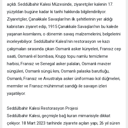
açıldı. Seddülbahir Kalesi Müzesinde, ziyaretçiler kalenin 17.
yüzyıldan bugüne kadar ki tarihi hakkında bilgilendiriliyor.
Ziyaretçiler, Çanakkale Savaşları’nın ilk şehitlerinin yer aldığı
kabristanı ziyaret edip, 1915 Çanakkale Savaşları’nın bu kalede
yaşanan kısımlarını, o dönemin savaş malzemelerini, belgelerini
inceleyebiliyor. Seddülbahir Kalesi’nin restorasyon ve kazı
çalışmaları sırasında çıkan Osmanlı asker künyeleri, Fransız cep
saati, Osmanlı el bombası, Krupp topu namlu temizleme
harbisi, Fransız ve Senegal asker palaları, Osmanlı mavzer
süngüleri, Osmanlı süngü kını, Osmanlı palaska barutluğu,
Osmanlı, Fransız ve Avustralya asker üniforması kol düğmeleri,
mermiler ve Fransız mühimmat sandığı ile savaşın izleri
yaşatılıyor.
Seddülbahir Kalesi Restorasyon Projesi
Seddülbahir Kalesi, geçmişle bağ kuran mimarisiyle dikkat
çekiyor. 18 Mart 2023 tarihinde ziyarete açılan yapı, 26 yıl süren