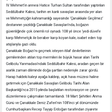
IV. Mehmet’in annesi Hatice Turhan Sultan tarafından yaptırılan
Seddülbahir Kalesi, tarihin en kanlı savaşları arasında yer alan
ve Mehmetçiğin kahramanlığı sayesinde ’Çanakkale Geçilmez’
destanının yazıldığı Çanakkale Savaşları’nda, boğazın
güvenliğinde çok önemli rol oynadı. 108 yıl önce ’yedi düvel’e
karşı Mehmetçik ile beraber karşı koyan kale, isabet eden top
atışlarıyla gazi oldu.
Çanakkale Boğazı’nı geçmek isteyen itilaf devletlerinin
gemilerinden atılan top mermileri ile büyük hasar alan Tarihi
Gelibolu Yarımadası’ndaki Seddülbahir Kalesi, aradan geçen bir
asırlık zaman diliminde doğa şartları nedeniyle zarar gördü.
Harap haldeki kaleyi ayağa kaldırıp, açık hava müzesi haline
getirmek için Çanakkale Savaşları Gelibolu Tarihi Alan
Başkanlığı’nca 2015 yılında başlatılan restorasyon ve çevre
düzenlemesi çalışmaları tamamlandı. 18 Mart Şehitleri Anma
Günü ve Çanakkale Deniz Zaferi’nin 108’inci yıl dönümünde
Cumhurbaşkanı Recep Tayyip Erdoğan tarafından ziyarete