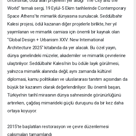
öncesinde, ödül alan projelerin yer aldığı "The City and the
World" temalı sergi, 19 Eylül-5 Ekim tarihlerinde Contemporary
Space Athens’te mimarlık dünyasına sunulacak. Seddülbahir
Kalesi projesi, ödül kazanan diğer projelerle birlikte, her yıl
yayımlanan ve mimarlık camiası için önemli bir kaynak olan
"Global Design + Urbanism XXV: New International
Architecture 2025" kitabında da yer alacak. Bu özel yayın,
dünya genelindeki müzeler, akademiler ve mimarlık çevrelerine
ulaştırılıyor. Seddülbahir Kalesi’nin bu ödüle layık görülmesi,
yalnızca mimarlık alanında değil; aynı zamanda kültürel
diplomasi, kamu politikaları ve uluslararası tanıtım açısından da
büyük bir kazanım olarak değerlendiriliyor. Bu önemli başarı,
Türkiye’nin tarihî mirasının dünya sahnesinde görünürlüğünü
artırırken, çağdaş mimarideki güçlü duruşunu da bir kez daha
ortaya koyuyor.
2015’te başlatılan restorasyon ve çevre düzenlemesi
çalışmaları tamamlandı