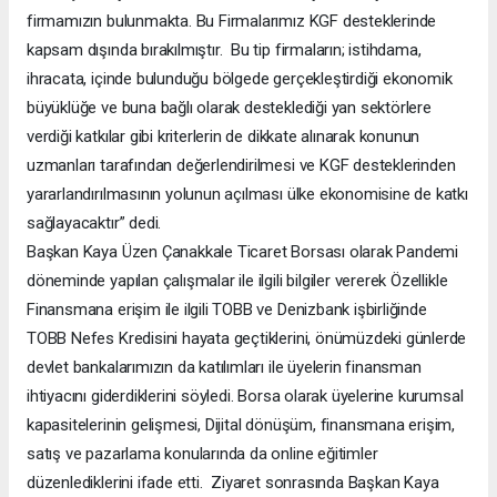
firmamızın bulunmakta. Bu Firmalarımız KGF desteklerinde
kapsam dışında bırakılmıştır. Bu tip firmaların; istihdama,
ihracata, içinde bulunduğu bölgede gerçekleştirdiği ekonomik
büyüklüğe ve buna bağlı olarak desteklediği yan sektörlere
verdiği katkılar gibi kriterlerin de dikkate alınarak konunun
uzmanları tarafından değerlendirilmesi ve KGF desteklerinden
yararlandırılmasının yolunun açılması ülke ekonomisine de katkı
sağlayacaktır” dedi.
Başkan Kaya Üzen Çanakkale Ticaret Borsası olarak Pandemi
döneminde yapılan çalışmalar ile ilgili bilgiler vererek Özellikle
Finansmana erişim ile ilgili TOBB ve Denizbank işbirliğinde
TOBB Nefes Kredisini hayata geçtiklerini, önümüzdeki günlerde
devlet bankalarımızın da katılımları ile üyelerin finansman
ihtiyacını giderdiklerini söyledi. Borsa olarak üyelerine kurumsal
kapasitelerinin gelişmesi, Dijital dönüşüm, finansmana erişim,
satış ve pazarlama konularında da online eğitimler
düzenlediklerini ifade etti. Ziyaret sonrasında Başkan Kaya