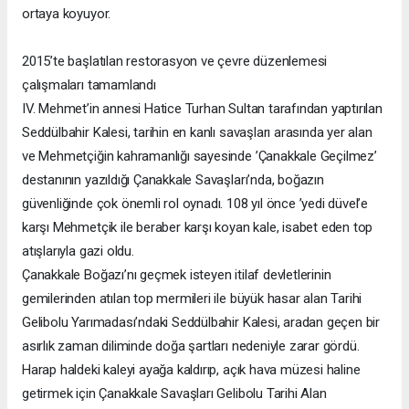
ortaya koyuyor.
2015’te başlatılan restorasyon ve çevre düzenlemesi
çalışmaları tamamlandı
IV. Mehmet’in annesi Hatice Turhan Sultan tarafından yaptırılan
Seddülbahir Kalesi, tarihin en kanlı savaşları arasında yer alan
ve Mehmetçiğin kahramanlığı sayesinde ’Çanakkale Geçilmez’
destanının yazıldığı Çanakkale Savaşları’nda, boğazın
güvenliğinde çok önemli rol oynadı. 108 yıl önce ’yedi düvel’e
karşı Mehmetçik ile beraber karşı koyan kale, isabet eden top
atışlarıyla gazi oldu.
Çanakkale Boğazı’nı geçmek isteyen itilaf devletlerinin
gemilerinden atılan top mermileri ile büyük hasar alan Tarihi
Gelibolu Yarımadası’ndaki Seddülbahir Kalesi, aradan geçen bir
asırlık zaman diliminde doğa şartları nedeniyle zarar gördü.
Harap haldeki kaleyi ayağa kaldırıp, açık hava müzesi haline
getirmek için Çanakkale Savaşları Gelibolu Tarihi Alan