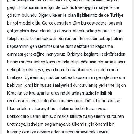
geçti. Finansmana erişimde çok hızlı ve uygun maliyetlerde
çözüm bulundu. Diğer ülkeler ile olan ilişkilerimiz de de Türkiye
bir rol model oldu. Gerçekleştirilen tüm bu desteklere, başarılı
çalışmalara ilave olarak İş dünyası olarak birkaç husus ile ilgili
taleplerimiz bulunmaktadır. Bunlardan ilki mücbir sebep halinin
kapsamının genişletilmesini ve tüm sektörlerin kapsama
alınması gerektiğine inanıyoruz. Birbiriyle bağlantılı sektörlerden
birinin mücbir sebep kapsamında olup, diğerinin olmaması aynı
sebepten sıkıntı yaşayan ticaret erbaplarımızı zor durumda
bırakıyor. Üyelerimiz, mücbir sebep kapsamının genişletilmesini
bekliyor. İkinci bir husus faaliyetleri durdurulan iş yerlerine ilişkin
Kiracılar ve kiralayanlar arasındaki anlaşmazlık ile ilgili bir
regülasyon gerekli olduğuna inanıyorum. Diğer bir husus ise
İflas erteleme kararı, iflas erteleme tedbir kararı veya
konkordato kararı almış, olmakla birlikte faaliyetlerini sürdüren
üretmeye, istihdam sağlamaya ve ülkemiz için önemli bir
kazanç olmaya devam eden azımsanmayacak sayıda