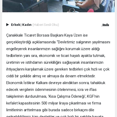
Erkek
|
Kadın
(Haberi Sesli Oku)
Çanakkale Ticaret Borsası Başkanı Kaya Üzen ise
gerçekleştirdiği açıklamasında “Devletimiz salgınının yayılmasını
engelleyerek insanlarımızın sağlığını korumak üzere aldığı
tedbirlerin yanı sıra, ekonomik ve ticari hayatı ayakta tutmak,
üretimin ve istihdamın sürekliliğini sağlayarak insanlarımızın
ihtiyaçlarını karşılamak üzere gereken tedbirleri çok hızlı ve çok
ciddi bir şekilde almış ve almaya da devam etmektedir.
Ekonomik İstikrar Kalkanı devreye alındıktan sonra; tahakkuk
edecek vergilerin ödenmesinin ötelenmesi, icra ve iflas
takiplerinin durdurulması, 'Kısa Çalışma Ödeneği', KGF’nin
kefalet kapasitesinin 500 milyar liraya çıkarılması ve firma
limitlerinin arttırılması gibi burada sadece birkaçını dile
getirebildiğimiz tüm destekler ve çok hızlı bir şekilde hayata