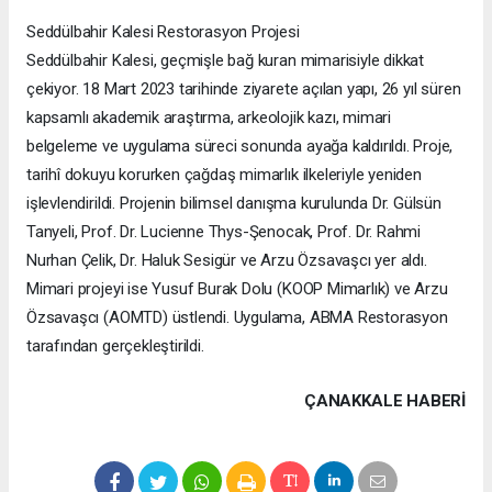
Seddülbahir Kalesi Restorasyon Projesi
Seddülbahir Kalesi, geçmişle bağ kuran mimarisiyle dikkat
çekiyor. 18 Mart 2023 tarihinde ziyarete açılan yapı, 26 yıl süren
kapsamlı akademik araştırma, arkeolojik kazı, mimari
belgeleme ve uygulama süreci sonunda ayağa kaldırıldı. Proje,
tarihî dokuyu korurken çağdaş mimarlık ilkeleriyle yeniden
işlevlendirildi. Projenin bilimsel danışma kurulunda Dr. Gülsün
Tanyeli, Prof. Dr. Lucienne Thys-Şenocak, Prof. Dr. Rahmi
Nurhan Çelik, Dr. Haluk Sesigür ve Arzu Özsavaşcı yer aldı.
Mimari projeyi ise Yusuf Burak Dolu (KOOP Mimarlık) ve Arzu
Özsavaşcı (AOMTD) üstlendi. Uygulama, ABMA Restorasyon
tarafından gerçekleştirildi.
ÇANAKKALE HABERİ