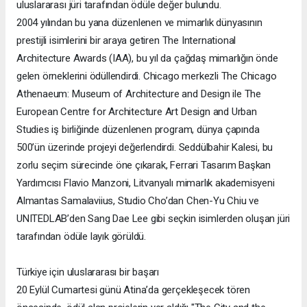
uluslararası jüri tarafından ödüle değer bulundu.
2004 yılından bu yana düzenlenen ve mimarlık dünyasının
prestijli isimlerini bir araya getiren The International
Architecture Awards (IAA), bu yıl da çağdaş mimarlığın önde
gelen örneklerini ödüllendirdi. Chicago merkezli The Chicago
Athenaeum: Museum of Architecture and Design ile The
European Centre for Architecture Art Design and Urban
Studies iş birliğinde düzenlenen program, dünya çapında
500’ün üzerinde projeyi değerlendirdi. Seddülbahir Kalesi, bu
zorlu seçim sürecinde öne çıkarak, Ferrari Tasarım Başkan
Yardımcısı Flavio Manzoni, Litvanyalı mimarlık akademisyeni
Almantas Samalaviius, Studio Cho’dan Chen-Yu Chiu ve
UNITEDLAB’den Sang Dae Lee gibi seçkin isimlerden oluşan jüri
tarafından ödüle layık görüldü.
Türkiye için uluslararası bir başarı
20 Eylül Cumartesi günü Atina’da gerçekleşecek tören