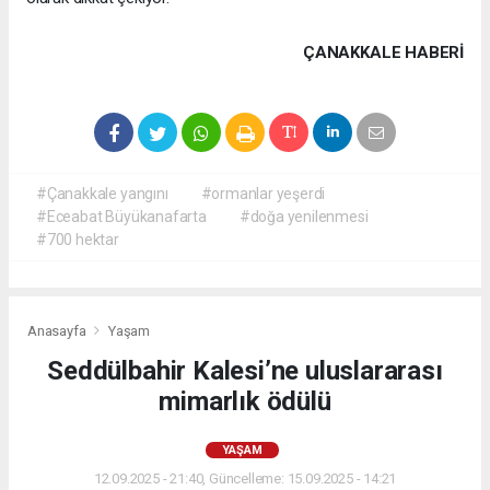
ÇANAKKALE HABERİ
#Çanakkale yangını
#ormanlar yeşerdi
#Eceabat Büyükanafarta
#doğa yenilenmesi
#700 hektar
Anasayfa
Yaşam
Seddülbahir Kalesi’ne uluslararası
mimarlık ödülü
YAŞAM
12.09.2025 - 21:40, Güncelleme: 15.09.2025 - 14:21