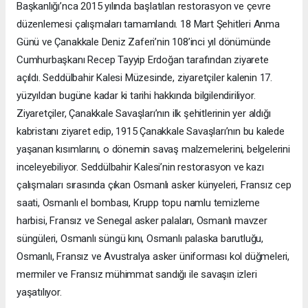
Başkanlığı’nca 2015 yılında başlatılan restorasyon ve çevre
düzenlemesi çalışmaları tamamlandı. 18 Mart Şehitleri Anma
Günü ve Çanakkale Deniz Zaferi’nin 108’inci yıl dönümünde
Cumhurbaşkanı Recep Tayyip Erdoğan tarafından ziyarete
açıldı. Seddülbahir Kalesi Müzesinde, ziyaretçiler kalenin 17.
yüzyıldan bugüne kadar ki tarihi hakkında bilgilendiriliyor.
Ziyaretçiler, Çanakkale Savaşları’nın ilk şehitlerinin yer aldığı
kabristanı ziyaret edip, 1915 Çanakkale Savaşları’nın bu kalede
yaşanan kısımlarını, o dönemin savaş malzemelerini, belgelerini
inceleyebiliyor. Seddülbahir Kalesi’nin restorasyon ve kazı
çalışmaları sırasında çıkan Osmanlı asker künyeleri, Fransız cep
saati, Osmanlı el bombası, Krupp topu namlu temizleme
harbisi, Fransız ve Senegal asker palaları, Osmanlı mavzer
süngüleri, Osmanlı süngü kını, Osmanlı palaska barutluğu,
Osmanlı, Fransız ve Avustralya asker üniforması kol düğmeleri,
mermiler ve Fransız mühimmat sandığı ile savaşın izleri
yaşatılıyor.