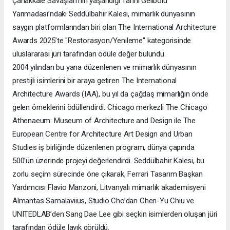
Çanakkale Savaşları’nın yaşandığı Tarihi Gelibolu
Yarımadası’ndaki Seddülbahir Kalesi, mimarlık dünyasının
saygın platformlarından biri olan The International Architecture
Awards 2025’te "Restorasyon/Yenileme" kategorisinde
uluslararası jüri tarafından ödüle değer bulundu.
2004 yılından bu yana düzenlenen ve mimarlık dünyasının
prestijli isimlerini bir araya getiren The International
Architecture Awards (IAA), bu yıl da çağdaş mimarlığın önde
gelen örneklerini ödüllendirdi. Chicago merkezli The Chicago
Athenaeum: Museum of Architecture and Design ile The
European Centre for Architecture Art Design and Urban
Studies iş birliğinde düzenlenen program, dünya çapında
500’ün üzerinde projeyi değerlendirdi. Seddülbahir Kalesi, bu
zorlu seçim sürecinde öne çıkarak, Ferrari Tasarım Başkan
Yardımcısı Flavio Manzoni, Litvanyalı mimarlık akademisyeni
Almantas Samalaviius, Studio Cho’dan Chen-Yu Chiu ve
UNITEDLAB’den Sang Dae Lee gibi seçkin isimlerden oluşan jüri
tarafından ödüle layık görüldü.