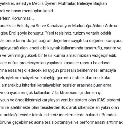
ililer, Belediye Meclis Üyeleri, Muhtarlar, Belediye Başkan
eli ve basın mensupları katıldı.
eğerlerin Korunması…
eren Çanakkale Belediyesi Su ve Kanalizasyon Müdürlüğü Atıksu Arıtma
su Erol şöyle konuştu; “Yeni tesisimiz, turizm ve tarih odaklı
 önce tarihi, doğal, coğrafi değerlere saygılı, bu değerleri koruyucu
ayacağı alan, enerji gibi kaynak kullanımında tasarruflu, yatırım ve
te ve verimliliği yüksek bir tesis kurma amacımızdan vazgeçmedik.
ede nüfus projeksiyonları yapılarak kapasite raporu hazırlandı.
rımına esas teşkil edecek en uygun prosesin belirlenmesi amacıyla
iyeti, işletme maliyeti ve kolaylığı, görüntü-estetik durumu, koku
 alınarak bu kriterleri karşılayabilen tesisler arasında puanlama
ve dünyada en çok kullanılan 7 farklı proses içinden en iyi
gun ve önceliklerimizi karşılayan yeni bir sistem olan İFAS sistemi
i ile işletilmekte olan tesislerden ilk olarak ülkemize en yakın olan
n arıtıldığı tesiste teknik ekibimiz incelemelerde bulundu. Buradaki
in gönüne geçebilmek adına tesis potansiyel ve performansını arttırmak