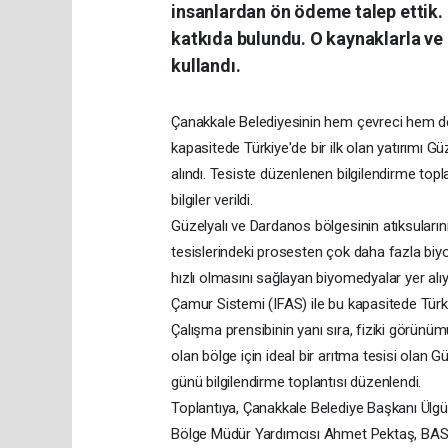
insanlardan ön ödeme talep ettik.
katkıda bulundu. O kaynaklarla ve İl
kullandı.
Çanakkale Belediyesinin hem çevreci hem de 
kapasitede Türkiye'de bir ilk olan yatırımı
alındı. Tesiste düzenlenen bilgilendirme topla
bilgiler verildi.
Güzelyalı ve Dardanos bölgesinin atıksuların
tesislerindeki prosesten çok daha fazla biyok
hızlı olmasını sağlayan biyomedyalar yer alıy
Çamur Sistemi (IFAS) ile bu kapasitede Türkiye
Çalışma prensibinin yanı sıra, fiziki görünüm
olan bölge için ideal bir arıtma tesisi ola
günü bilgilendirme toplantısı düzenlendi.
Toplantıya, Çanakkale Belediye Başkanı Ülgü
Bölge Müdür Yardımcısı Ahmet Pektaş, BASKİ G