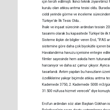
için tercih edilmişti. İkinci teknik ziyaretim
kurulu olan atıksu arıtma tesisi oldu. Burada
ciddi yerinde görme ve inceleme sürecinden 
Türkiye'de İlk Tesis Oldu…
İhale ve inşaat sürecinin ardından tesisin 2
tasarımı olarak bu kapasitede Türkiye'de ilk
Sisteme ilişkin de bilgiler veren Erol, “İFAS
sistemine göre daha çok biyokütle içeren bir
Havalandırma havuzu içerisine entegre edilen 
filmler sayesinde hem askıda hem tutunarak 
harcanıyor ve daha az çamur çıkıyor. Ayrıca 
tasarlandı. Arıtım yapılan bu havuzların üzeri
özelliklerine yakışır biçimde atıksu arıtma te
Kademede 3750, 2. Kademede 5000 m3/gündür
31.500 nüfusa hizmet verecek” diye konuşt
Erol'un ardından söz alan Başkan Gökhan ise, 