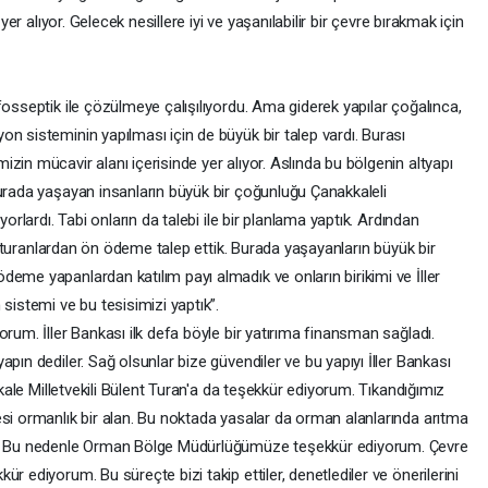
yer alıyor. Gelecek nesillere iyi ve yaşanılabilir bir çevre bırakmak için
fosseptik ile çözülmeye çalışılıyordu. Ama giderek yapılar çoğalınca,
n sisteminin yapılması için de büyük bir talep vardı. Burası
zin mücavir alanı içerisinde yer alıyor. Aslında bu bölgenin altyapı
burada yaşayan insanların büyük bir çoğunluğu Çanakkaleli
yorlardı. Tabi onların da talebi ile bir planlama yaptık. Ardından
k, oturanlardan ön ödeme talep ettik. Burada yaşayanların büyük bir
eme yapanlardan katılım payı almadık ve onların birikimi ve İller
sistemi ve bu tesisimizi yaptık”.
rum. İller Bankası ilk defa böyle bir yatırıma finansman sağladı.
pın dediler. Sağ olsunlar bize güvendiler ve bu yapıyı İller Bankası
kkale Milletvekili Bülent Turan'a da teşekkür ediyorum. Tıkandığımız
esi ormanlık bir alan. Bu noktada yasalar da orman alanlarında arıtma
or. Bu nedenle Orman Bölge Müdürlüğümüze teşekkür ediyorum. Çevre
r ediyorum. Bu süreçte bizi takip ettiler, denetlediler ve önerilerini