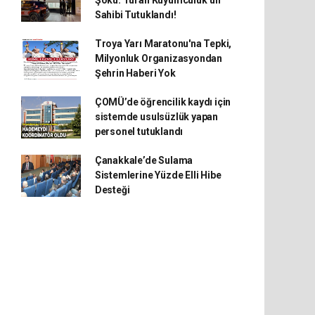
Şoku: Turan Kuyumculuk’un
Sahibi Tutuklandı!
Troya Yarı Maratonu'na Tepki,
Milyonluk Organizasyondan
Şehrin Haberi Yok
ÇOMÜ’de öğrencilik kaydı için
sistemde usulsüzlük yapan
personel tutuklandı
Çanakkale’de Sulama
Sistemlerine Yüzde Elli Hibe
Desteği