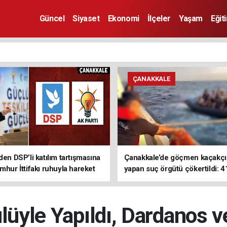
Güncel
Siyaset
Ekonomi
İlçeler
Yaşam
Eğit
ÇANAKKALE
den DSP’li katılım tartışmasına
Çanakkale’de göçmen kaçakçıl
mhur İttifakı ruhuyla hareket
yapan suç örgütü çökertildi: 4
z
tutuklama
üyle Yapıldı, Dardanos v