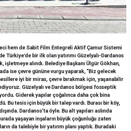
ci hem de Sabit Film Entegreli Aktif Çamur Sistemi
de Türkiyeʹde bir ilk olan yatırımı Güzelyalı-Dardanos
, işletmeye alındı. Belediye Başkanı Ülgür Gökhan,
mada ise çevre gününe vurgu yaparak, “Biz gelecek
sillere iyi bir miras, çevre bırakmak için, yaşanabilir
ediyoruz. Güzelyalı ve Dardanos bölgesi fosseptik
iyordu. Giderek yapılar çoğalınca daha çok bina
. Bu tesis için büyük bir talep vardı. Burası bir köy,
dışında. Dardanos’ta öyle. Bu alt yapıları aslında
burada yaşayan inşaların büyük çoğunluğu zaten
rın da talebiyle bir yatırım planı yaptık. Buradaki