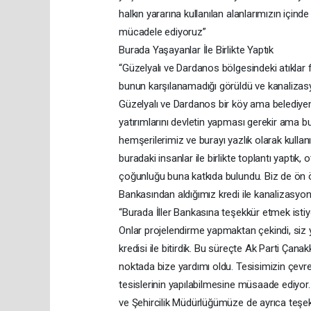
halkın yararına kullanılan alanlarımızın içinde 
mücadele ediyoruz”
Burada Yaşayanlar İle Birlikte Yaptık
“Güzelyalı ve Dardanos bölgesindeki atıklar 
bunun karşılanamadığı görüldü ve kanalizasyo
Güzelyalı ve Dardanos bir köy ama belediyemi
yatırımlarını devletin yapması gerekir ama 
hemşerilerimiz ve burayı yazlık olarak kullanı
buradaki insanlar ile birlikte toplantı yaptı
çoğunluğu buna katkıda bulundu. Biz de ön öd
Bankasından aldığımız kredi ile kanalizasyon 
“Burada İller Bankasına teşekkür etmek istiyo
Onlar projelendirme yapmaktan çekindi, siz ya
kredisi ile bitirdik. Bu süreçte Ak Parti Çana
noktada bize yardımı oldu. Tesisimizin çevr
tesislerinin yapılabilmesine müsaade ediy
ve Şehircilik Müdürlüğümüze de ayrıca teşekkü