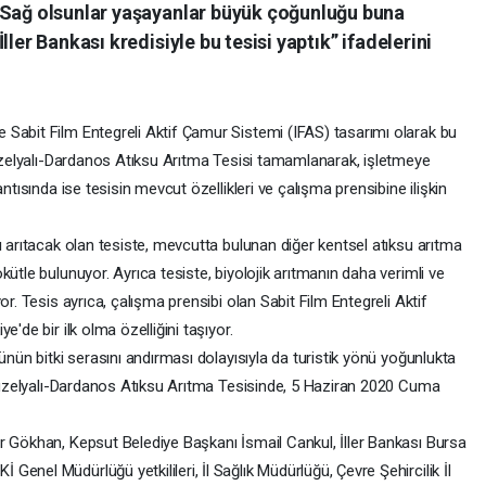
 Sağ olsunlar yaşayanlar büyük çoğunluğu buna
ler Bankası kredisiyle bu tesisi yaptık” ifadelerini
Sabit Film Entegreli Aktif Çamur Sistemi (IFAS) tasarımı olarak bu
 Güzelyalı-Dardanos Atıksu Arıtma Tesisi tamamlanarak, işletmeye
ntısında ise tesisin mevcut özellikleri ve çalışma prensibine ilişkin
ı arıtacak olan tesiste, mevcutta bulunan diğer kentsel atıksu arıtma
ütle bulunuyor. Ayrıca tesiste, biyolojik arıtmanın daha verimli ve
or. Tesis ayrıca, çalışma prensibi olan Sabit Film Entegreli Aktif
'de bir ilk olma özelliğini taşıyor.
ünün bitki serasını andırması dolayısıyla da turistik yönü yoğunlukta
n Güzelyalı-Dardanos Atıksu Arıtma Tesisinde, 5 Haziran 2020 Cuma
r Gökhan, Kepsut Belediye Başkanı İsmail Cankul, İller Bankası Bursa
enel Müdürlüğü yetkilileri, İl Sağlık Müdürlüğü, Çevre Şehircilik İl