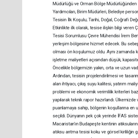
Müdürlüğü ve Orman Bölge Müdürlüğünden yetk
Yardımcıları, Birim Müdürleri, Belediye person
Tesisin İlk Koşulu; Tarihi, Doğal, Coğrafi D
Etkinlikte ilk olarak, tesise ilişkin bilgi v
Tesisi Sorumlusu Çevre Mühendisi İrem Bengi
yerleşim bölgesine hizmet edecek. Bu sebeple
olması ön koşulumuz oldu. Aynı zamanda kapl
işletme maliyetleri açısından düşük, kapasi
Öncelikle bölgemizin yakın, orta ve uzun vad
Ardından, tesisin projelendirilmesi ve tasa
alan ihtiyacı, çıkış suyu kalitesi, yatırım mal
problemi ve ekonomik verimlilik kriterleri baz
yapılarak teknik rapor hazırlandı. Ülkemizde 
puanlamaya sahip, bölgenin koşullarına en uy
seçildi. Dünyanın pek çok yerinde İFAS sistem
Macaristan'ın Budapeşte kentinin atıksularını
atıksu arıtma tesisi koku ve görsel kirliliğ