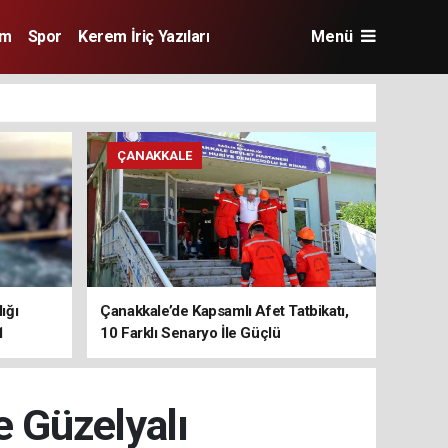
im
Spor
Kerem İriç Yazıları
Menü
ÇANAKKALE
ığı
Çanakkale’de Kapsamlı Afet Tatbikatı,
1
10 Farklı Senaryo İle Güçlü
Koordinasyon
e Güzelyalı