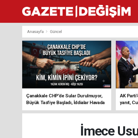
Anasayfa
Güncel
Çanakkale CHP’de Sular Durulmuyor,
AK Parti’
Büyük Tasfiye Başladı, İddialar Havada
yanıt, Cu
Uçuşuyor
ediyoru
İmece Usul