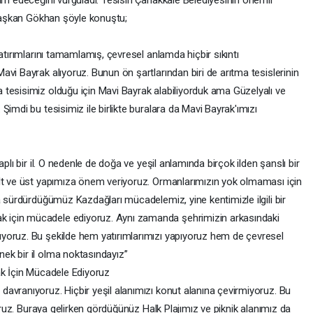
am edeceğini vurguladı. Tesisin Çanakkale Belediyesinin önemli
n Başkan Gökhan şöyle konuştu;
atırımlarını tamamlamış, çevresel anlamda hiçbir sıkıntı
vi Bayrak alıyoruz. Bunun ön şartlarından biri de arıtma tesislerinin
tesisimiz olduğu için Mavi Bayrak alabiliyorduk ama Güzelyalı ve
imdi bu tesisimiz ile birlikte buralara da Mavi Bayrak'ımızı
plı bir il. O nedenle de doğa ve yeşil anlamında birçok ilden şanslı bir
alt ve üst yapımıza önem veriyoruz. Ormanlarımızın yok olmaması için
a sürdürdüğümüz Kazdağları mücadelemiz, yine kentimizle ilgili bir
 için mücadele ediyoruz. Aynı zamanda şehrimizin arkasındaki
yoruz. Bu şekilde hem yatırımlarımızı yapıyoruz hem de çevresel
ek bir il olma noktasındayız”
ak İçin Mücadele Ediyoruz
avranıyoruz. Hiçbir yeşil alanımızı konut alanına çevirmiyoruz. Bu
yoruz. Buraya gelirken gördüğünüz Halk Plajımız ve piknik alanımız da