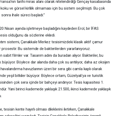
iz Fransa'nın tarihi miras alanı olarak nitelendirdiği Gençay kasabasında
 koku ve görsel kirlilik olmaması için bu sistem seçilmişti. Bu çok
sonra ihale süreci başladı.”
020 Nisan ayında işletmeye başladığını kaydeden Erol, bir İFAS
 tesis olduğunu da sözlerine ekledi.
 arıtım sistemi, Çanakkale Merkez tesisimizdeki klasik aktif çamur
 prosestir. Bu sistemde de bakterilerden yararlanıyoruz.
sabit filmler var. Tasarım adını da buradan alıyor. Bakteriler, bu
büyüyor. Böylece dar alanda daha çok su arıtılıyor, daha az oksijen
havalandırma havuzlarının üzeri bir sera gibi camla kaplı olarak
nde yeşil bitkiler büyüyor. Böylece ortam, Güzelyalı'ya ve turistik
sisinden çok sera içinde bir bahçeyi andırıyor. Tesis kapasitesi 1.
. Yani birinci kademede yaklaşık 21.500, ikinci kademede yaklaşık
u.
tesisin kente hayırlı olması dileklerini iletirken, Çanakkale