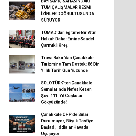
BAYRAMİÇ SAHASINDAKİ
TÜM ÇALIŞMALAR RESMİ
İZİNLER DOĞRULTUSUNDA
SÜRÜYOR
TÜMAD’dan Eğitime Bir Altın
Halkah Daha: Emine Saadet
Çarmıklı Kreşi
Truva Bakır’dan Çanakkale
Turizmine Tam Destek: 86 Bin
Yıllık Tarih Gün Yüzünde
SOLOTÜRK’ten Çanakkale
Semalarında Nefes Kesen
Şov: 111. Yıl Coşkusu
Gökyüzünde!
Çanakkale CHP’de Sular
Durulmuyor, Büyük Tasfiye
Başladı, İddialar Havada
Uçuşuyor