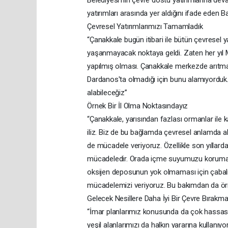
Belediyesi'nin çevre dostu yatırımlarına dev
yatırımları arasında yer aldığını ifade ede
Çevresel Yatırımlarımızı Tamamladık
“Çanakkale bugün itibari ile bütün çevresel y
yaşanmayacak noktaya geldi. Zaten her yıl Ma
yapılmış olması. Çanakkale merkezde arıtma 
Dardanos'ta olmadığı için bunu alamıyorduk. Ş
alabileceğiz”
Örnek Bir İl Olma Noktasındayız
“Çanakkale, yarısından fazlası ormanlar ile ka
iliz. Biz de bu bağlamda çevresel anlamda 
de mücadele veriyoruz. Özellikle son yıllard
mücadeledir. Orada içme suyumuzu korumak
oksijen deposunun yok olmaması için çabalı
mücadelemizi veriyoruz. Bu bakımdan da örn
Gelecek Nesillere Daha İyi Bir Çevre Bırakm
“İmar planlarımız konusunda da çok hassas d
yeşil alanlarımızı da halkın yararına kullanı