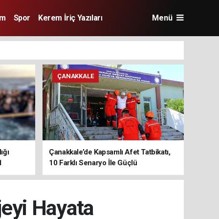
im
Spor
Kerem İriç Yazıları
Menü
ÇANAKKALE
ığı
Çanakkale’de Kapsamlı Afet Tatbikatı,
1
10 Farklı Senaryo İle Güçlü
Koordinasyon
jeyi Hayata