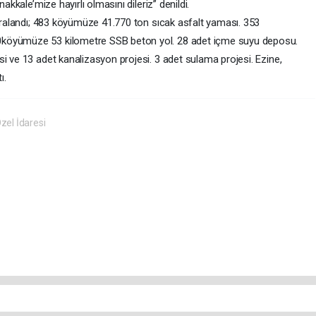
nakkale’mize hayırlı olmasını dileriz” denildi.
sıralandı; 483 köyümüze 41.770 ton sıcak asfalt yaması. 353
0köyümüze 53 kilometre SSB beton yol. 28 adet içme suyu deposu.
i ve 13 adet kanalizasyon projesi. 3 adet sulama projesi. Ezine,
ı.
zel İdaresi