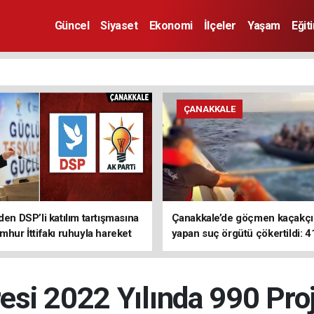
Güncel
Siyaset
Ekonomi
İlçeler
Yaşam
Eğit
ÇANAKKALE
den DSP’li katılım tartışmasına
Çanakkale’de göçmen kaçakçıl
mhur İttifakı ruhuyla hareket
yapan suç örgütü çökertildi: 4
z
tutuklama
aresi 2022 Yılında 990 Pro