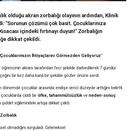
lık olduğu akran zorbalığı olayının ardından, Klinik
ndi: "Sorunun çözümü çok basit. Çocuklarınıza
ısacası içindeki fırtınayı duyun!" Zorbalığın
e dikkat çekildi.
"Çocuklarımızın İhtiyaçlarını Görmezden Geliyoruz"
r öğrencinin akranı tarafından feci şekilde darbedilerek 7 gündür
eğini bir kez daha kanlı bir şekilde gözler önüne serdi.
on dönemde çocuklar arasında endişe verici düzeyde arttığını belirtti.
çocuklarda ciddi bir
öfke, tahammülsüzlük
ve
neden-sonuç
 şiddet eğilimindeki artışa dikkat çekti.
 Zorbalık
ksel olmadığını vurguladı. Geleneksel