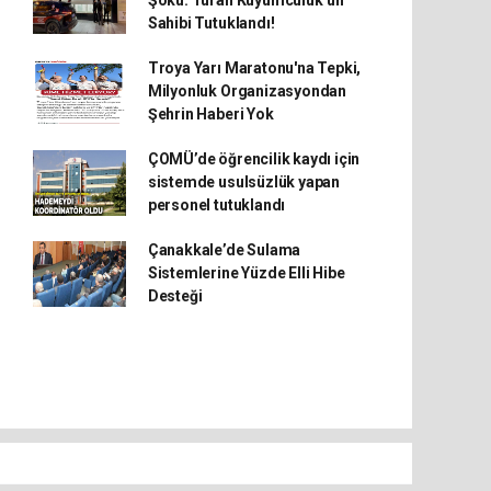
Şoku: Turan Kuyumculuk’un
Sahibi Tutuklandı!
Troya Yarı Maratonu'na Tepki,
Milyonluk Organizasyondan
Şehrin Haberi Yok
ÇOMÜ’de öğrencilik kaydı için
sistemde usulsüzlük yapan
personel tutuklandı
Çanakkale’de Sulama
Sistemlerine Yüzde Elli Hibe
Desteği