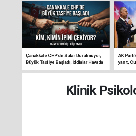
Çanakkale CHP’de Sular Durulmuyor,
AK Parti’
Büyük Tasfiye Başladı, İddialar Havada
yanıt, Cu
Uçuşuyor
ediyoru
Klinik Psiko