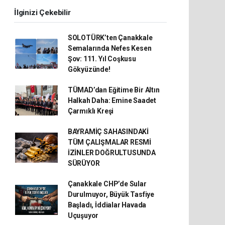
İlginizi Çekebilir
SOLOTÜRK’ten Çanakkale
Semalarında Nefes Kesen
Şov: 111. Yıl Coşkusu
Gökyüzünde!
TÜMAD’dan Eğitime Bir Altın
Halkah Daha: Emine Saadet
Çarmıklı Kreşi
BAYRAMİÇ SAHASINDAKİ
TÜM ÇALIŞMALAR RESMİ
İZİNLER DOĞRULTUSUNDA
SÜRÜYOR
Çanakkale CHP’de Sular
Durulmuyor, Büyük Tasfiye
Başladı, İddialar Havada
Uçuşuyor