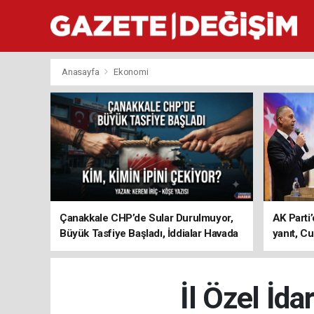
Anasayfa
Ekonomi
Çanakkale CHP’de Sular Durulmuyor,
AK Parti’
Büyük Tasfiye Başladı, İddialar Havada
yanıt, Cu
Uçuşuyor
ediyoru
İl Özel İd