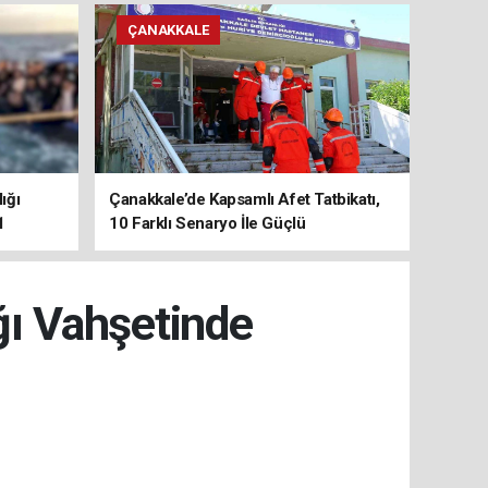
ÇANAKKALE
ığı
Çanakkale’de Kapsamlı Afet Tatbikatı,
1
10 Farklı Senaryo İle Güçlü
Koordinasyon
ğı Vahşetinde