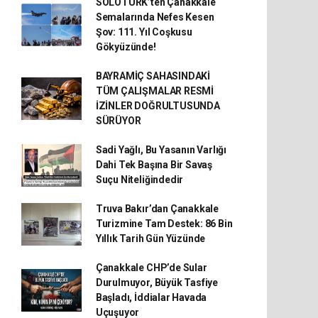
SOLOTÜRK’ten Çanakkale
Semalarında Nefes Kesen
Şov: 111. Yıl Coşkusu
Gökyüzünde!
BAYRAMİÇ SAHASINDAKİ
TÜM ÇALIŞMALAR RESMİ
İZİNLER DOĞRULTUSUNDA
SÜRÜYOR
Sadi Yağlı, Bu Yasanın Varlığı
Dahi Tek Başına Bir Savaş
Suçu Niteliğindedir
Truva Bakır’dan Çanakkale
Turizmine Tam Destek: 86 Bin
Yıllık Tarih Gün Yüzünde
Çanakkale CHP’de Sular
Durulmuyor, Büyük Tasfiye
Başladı, İddialar Havada
Uçuşuyor