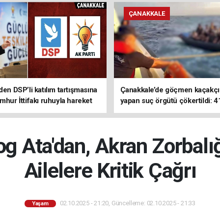
ÇANAKKALE
den DSP’li katılım tartışmasına
Çanakkale’de göçmen kaçakçıl
mhur İttifakı ruhuyla hareket
yapan suç örgütü çökertildi: 4
z
tutuklama
log Ata'dan, Akran Zorbalı
Ailelere Kritik Çağrı
02.10.2025 - 21:20, Güncelleme: 02.10.2025 - 21:33
Yaşam