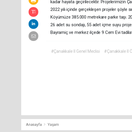
kadar hayata geçirilecektir. Projelerimizin Ça
2022 yılı içinde gerçekleşen projeler şöyle 
Köyümüze 385.000 metrekare parke taşı. 2
26 adet su sondajı, 55 adet içme suyu projes
Bayramiç ve merkez ilçede 9 Cem Evi tadilat
#Çanakkale İl Genel Meclisi
#Çanakkale İl Ö
Anasayfa
Yaşam