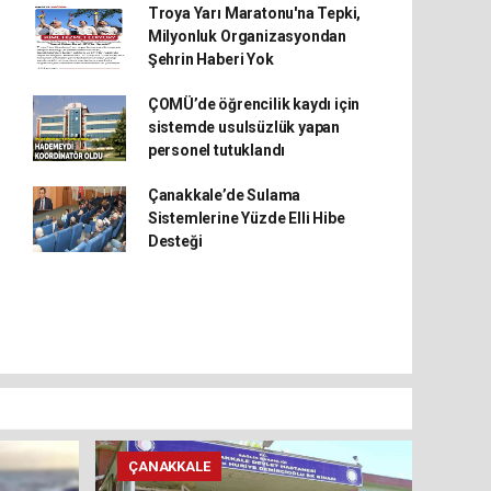
Troya Yarı Maratonu'na Tepki,
Milyonluk Organizasyondan
Şehrin Haberi Yok
ÇOMÜ’de öğrencilik kaydı için
sistemde usulsüzlük yapan
personel tutuklandı
Çanakkale’de Sulama
Sistemlerine Yüzde Elli Hibe
Desteği
ÇANAKKALE