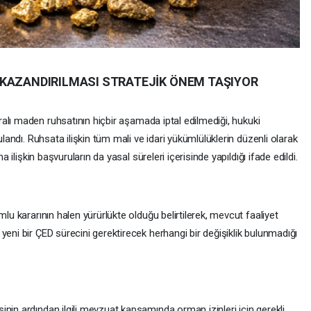
 KAZANDIRILMASI STRATEJİK ÖNEM TAŞIYOR
aralı maden ruhsatının hiçbir aşamada iptal edilmediği, hukuki
ulandı. Ruhsata ilişkin tüm mali ve idari yükümlülüklerin düzenli olarak
a ilişkin başvuruların da yasal süreleri içerisinde yapıldığı ifade edildi.
mlu kararının halen yürürlükte olduğu belirtilerek, mevcut faaliyet
yeni bir ÇED sürecini gerektirecek herhangi bir değişiklik bulunmadığı
nin ardından ilgili mevzuat kapsamında orman izinleri için gerekli