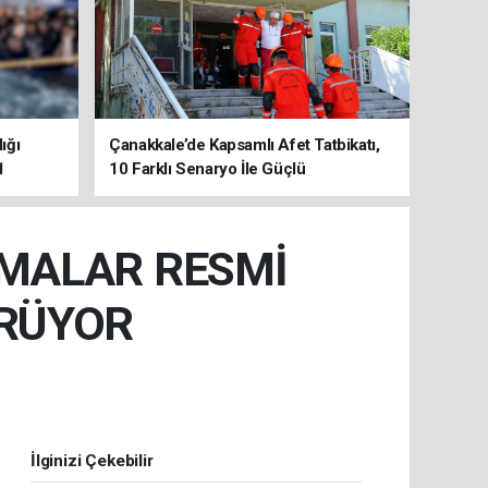
ığı
Çanakkale’de Kapsamlı Afet Tatbikatı,
1
10 Farklı Senaryo İle Güçlü
Koordinasyon
ŞMALAR RESMİ
ÜRÜYOR
İlginizi Çekebilir