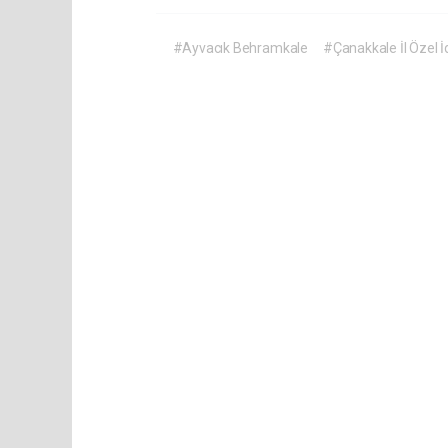
#Ayvacık Behramkale
#Çanakkale İl Özel İ