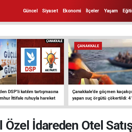
Güncel
Siyaset
Ekonomi
İlçeler
Yaşam
Eğit
ÇANAKKALE
den DSP’li katılım tartışmasına
Çanakkale’de göçmen kaçakçıl
mhur İttifakı ruhuyla hareket
yapan suç örgütü çökertildi: 4
z
tutuklama
İl Özel İdareden Otel Satış