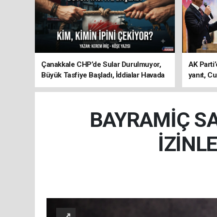
Çanakkale CHP’de Sular Durulmuyor,
AK Parti’
Büyük Tasfiye Başladı, İddialar Havada
yanıt, Cu
Uçuşuyor
ediyoru
BAYRAMİÇ SA
İZİNL