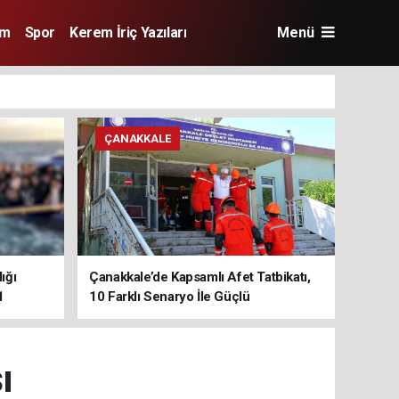
im
Spor
Kerem İriç Yazıları
Menü
ÇANAKKALE
ığı
Çanakkale’de Kapsamlı Afet Tatbikatı,
1
10 Farklı Senaryo İle Güçlü
Koordinasyon
ı