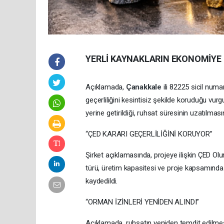
YERLİ KAYNAKLARIN EKONOMİYE
Açıklamada,
Çanakkale
ili 82225 sicil num
geçerliliğini kesintisiz şekilde koruduğu vurg
yerine getirildiği, ruhsat süresinin uzatılmasın
“ÇED KARARI GEÇERLİLİĞİNİ KORUYOR”
Şirket açıklamasında, projeye ilişkin ÇED Olu
türü, üretim kapasitesi ve proje kapsamında 
kaydedildi.
“ORMAN İZİNLERİ YENİDEN ALINDI”
Açıklamada, ruhsatın yeniden temdit edilmesi