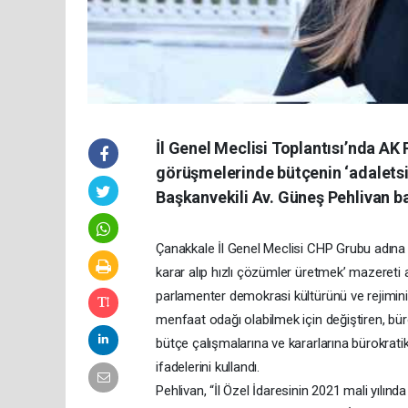
İl Genel Meclisi Toplantısı’nda A
görüşmelerinde bütçenin ‘adalets
Başkanvekili Av. Güneş Pehlivan ba
Çanakkale İl Genel Meclisi CHP Grubu adına G
karar alıp hızlı çözümler üretmek’ mazereti al
parlamenter demokrasi kültürünü ve rejimini
menfaat odağı olabilmek için değiştiren, bür
bütçe çalışmalarına ve kararlarına bürokratik
ifadelerini kullandı.
Pehlivan, “İl Özel İdaresinin 2021 mali yılınd