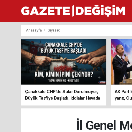
Anasayfa
Siyaset
Çanakkale CHP’de Sular Durulmuyor,
AK Parti’
Büyük Tasfiye Başladı, İddialar Havada
yanıt, Cu
Uçuşuyor
ediyoru
İl Genel M