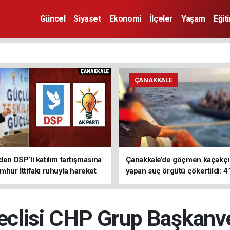
Güncel
Siyaset
Ekonomi
İlçeler
Yaşam
Eğit
ÇANAKKALE
den DSP’li katılım tartışmasına
Çanakkale’de göçmen kaçakçıl
mhur İttifakı ruhuyla hareket
yapan suç örgütü çökertildi: 4
z
tutuklama
eclisi CHP Grup Başkanv