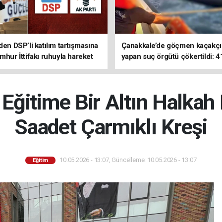
den DSP’li katılım tartışmasına
Çanakkale’de göçmen kaçakçıl
mhur İttifakı ruhuyla hareket
yapan suç örgütü çökertildi: 4
z
tutuklama
ğitime Bir Altın Halkah
Saadet Çarmıklı Kreşi
10.05.2026 - 13:07, Güncelleme: 10.05.2026 - 13:07
Eğitim