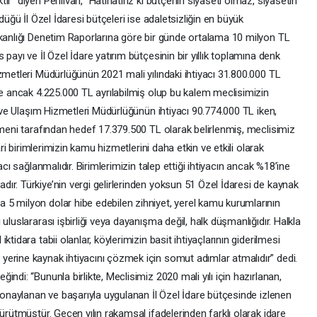
r” diyen Pehlivan, “Hatırlatırız ki bütçenin siyaseti olmaz, siyasetin
düğü İl Özel İdaresi bütçeleri ise adaletsizliğin en büyük
şkanlığı Denetim Raporlarına göre bir günde ortalama 10 milyon TL
payı ve İl Özel İdare yatırım bütçesinin bir yıllık toplamına denk
zmetleri Müdürlüğünün 2021 mali yılındaki ihtiyacı 31.800.000 TL
te ancak 4.225.000 TL ayrılabilmiş olup bu kalem meclisimizin
l ve Ulaşım Hizmetleri Müdürlüğünün ihtiyacı 90.774.000 TL iken,
ümeni tarafından hedef 17.379.500 TL olarak belirlenmiş, meclisimiz
ari birimlerimizin kamu hizmetlerini daha etkin ve etkili olarak
acı sağlanmalıdır. Birimlerimizin talep ettiği ihtiyacın ancak %18’ine
ır. Türkiye’nin vergi gelirlerinden yoksun 51 Özel İdaresi de kaynak
5 milyon dolar hibe edebilen zihniyet, yerel kamu kurumlarının
uluslararası işbirliği veya dayanışma değil, halk düşmanlığıdır. Halkla
tidara tabii olanlar, köylerimizin basit ihtiyaçlarının giderilmesi
erine kaynak ihtiyacını çözmek için somut adımlar atmalıdır” dedi.
ndi: “Bununla birlikte, Meclisimiz 2020 mali yılı için hazırlanan,
n onaylanan ve başarıyla uygulanan İl Özel İdare bütçesinde izlenen
ürütmüştür. Geçen yılın rakamsal ifadelerinden farklı olarak idare