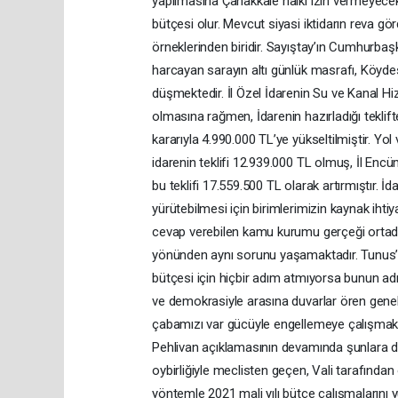
yapılmasına Çanakkale halkı izin vermeyecekti
bütçesi olur. Mevcut siyasi iktidarın reva gör
örneklerinden biridir. Sayıştay’ın Cumhurba
harcayan sarayın altı günlük masrafı, Köydes 
düşmektedir. İl Özel İdarenin Su ve Kanal Hi
olmasına rağmen, İdarenin hazırladığı teklif
kararıyla 4.990.000 TL’ye yükseltilmiştir. Yo
idarenin teklifi 12.939.000 TL olmuş, İl Enc
bu teklifi 17.559.500 TL olarak artırmıştır. İd
yürütebilmesi için birimlerimizin kaynak ihtiy
cevap verebilen kamu kurumu gerçeği ortadad
yönünden aynı sorunu yaşamaktadır. Tunus’a 
bütçesi için hiçbir adım atmıyorsa bunun adı 
ve demokrasiyle arasına duvarlar ören genel ik
çabamızı var gücüyle engellemeye çalışmak y
Pehlivan açıklamasının devamında şunlara deği
oybirliğiyle meclisten geçen, Vali tarafında
yöntemle 2021 mali yılı bütçe çalışmalarını y