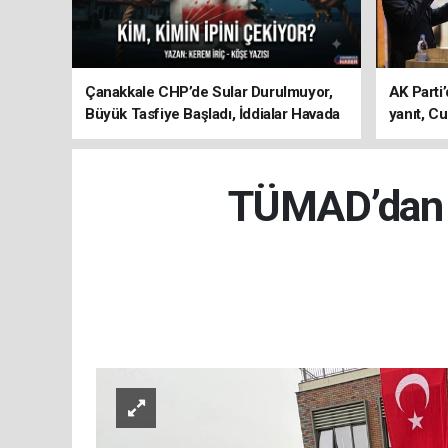
Çanakkale CHP’de Sular Durulmuyor,
AK Parti’
Büyük Tasfiye Başladı, İddialar Havada
yanıt, Cu
Uçuşuyor
ediyoru
TÜMAD’dan E