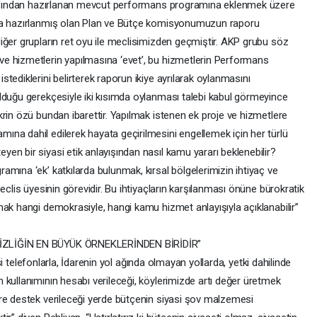
arafından hazırlanan mevcut performans programına eklenmek üzere
ına hazırlanmış olan Plan ve Bütçe komisyonumuzun raporu
iğer grupların ret oyu ile meclisimizden geçmiştir. AKP grubu söz
e hizmetlerin yapılmasına ‘evet’, bu hizmetlerin Performans
tediklerini belirterek raporun ikiye ayrılarak oylanmasını
lduğu gerekçesiyle iki kısımda oylanması talebi kabul görmeyince
rin özü bundan ibarettir. Yapılmak istenen ek proje ve hizmetlere
na dahil edilerek hayata geçirilmesini engellemek için her türlü
n bir siyasi etik anlayışından nasıl kamu yararı beklenebilir?
mına ‘ek’ katkılarda bulunmak, kırsal bölgelerimizin ihtiyaç ve
eclis üyesinin görevidir. Bu ihtiyaçların karşılanması önüne bürokratik
mak hangi demokrasiyle, hangi kamu hizmet anlayışıyla açıklanabilir”
SİZLİĞİN EN BÜYÜK ÖRNEKLERİNDEN BİRİDİR”
ahsi telefonlarla, İdarenin yol ağında olmayan yollarda, yetki dahilinde
 kullanımının hesabı verileceği, köylerimizde artı değer üretmek
re destek verileceği yerde bütçenin siyasi şov malzemesi