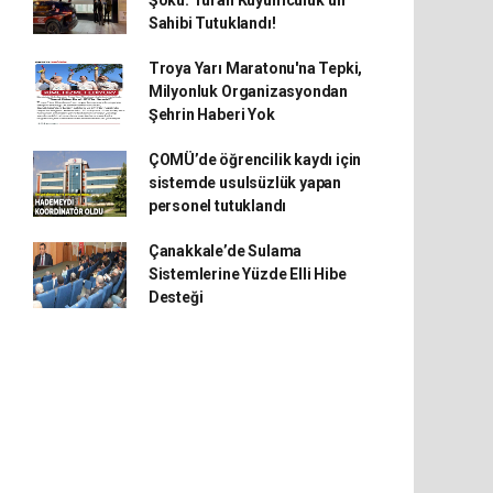
Şoku: Turan Kuyumculuk’un
Sahibi Tutuklandı!
Troya Yarı Maratonu'na Tepki,
Milyonluk Organizasyondan
Şehrin Haberi Yok
ÇOMÜ’de öğrencilik kaydı için
sistemde usulsüzlük yapan
personel tutuklandı
Çanakkale’de Sulama
Sistemlerine Yüzde Elli Hibe
Desteği