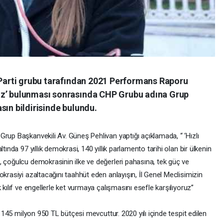
K Parti grubu tarafından 2021 Performans Raporu
iz’ bulunması sonrasında CHP Grubu adına Grup
sın bildirisinde bulundu.
rup Başkanvekili Av. Güneş Pehlivan yaptığı açıklamada, “ ‘Hızlı
tında 97 yıllık demokrasi, 140 yıllık parlamento tarihi olan bir ülkenin
, çoğulcu demokrasinin ilke ve değerleri pahasına, tek güç ve
okrasiyi azaltacağını taahhüt eden anlayışın, İl Genel Meclisimizin
 kılıf ve engellerle ket vurmaya çalışmasını esefle karşılıyoruz”
a 145 milyon 950 TL bütçesi mevcuttur. 2020 yılı içinde tespit edilen