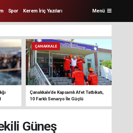
im
Spor
Kerem İriç Yazıları
Menü
ÇANAKKALE
ığı
Çanakkale’de Kapsamlı Afet Tatbikatı,
1
10 Farklı Senaryo İle Güçlü
Koordinasyon
ekili Güneş