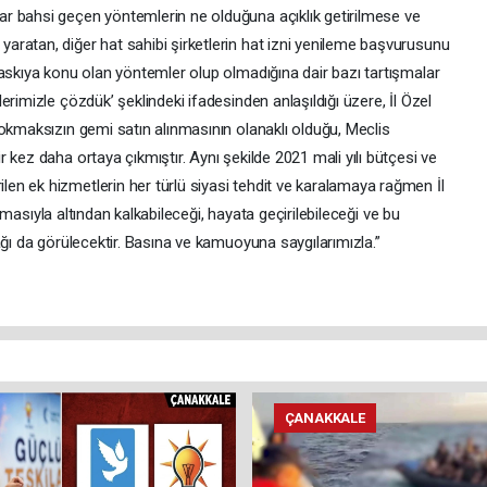
r bahsi geçen yöntemlerin ne olduğuna açıklık getirilmese ve
ratan, diğer hat sahibi şirketlerin hat izni yenileme başvurusunu
baskıya konu olan yöntemler olup olmadığına dair bazı tartışmalar
rimizle çözdük’ şeklindeki ifadesinden anlaşıldığı üzere, İl Özel
okmaksızın gemi satın alınmasının olanaklı olduğu, Meclis
 kez daha ortaya çıkmıştır. Aynı şekilde 2021 mali yılı bütçesi ve
n ek hizmetlerin her türlü siyasi tehdit ve karalamaya rağmen İl
lışmasıyla altından kalkabileceği, hayata geçirilebileceği ve bu
ağı da görülecektir. Basına ve kamuoyuna saygılarımızla.”
ÇANAKKALE