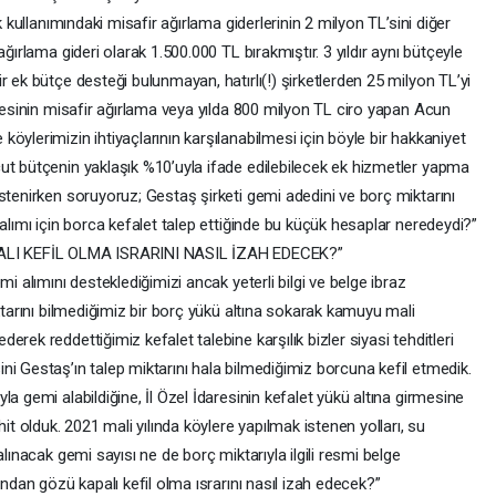
k kullanımındaki misafir ağırlama giderlerinin 2 milyon TL’sini diğer
ğırlama gideri olarak 1.500.000 TL bırakmıştır. 3 yıldır aynı bütçeyle
r ek bütçe desteği bulunmayan, hatırlı(!) şirketlerden 25 milyon TL’yi
aresinin misafir ağırlama veya yılda 800 milyon TL ciro yapan Acun
öylerimizin ihtiyaçlarının karşılanabilmesi için böyle bir hakkaniyet
ut bütçenin yaklaşık %10’uyla ifade edilebilecek ek hizmetler yapma
stenirken soruyoruz; Gestaş şirketi gemi adedini ve borç miktarını
 alımı için borca kefalet talep ettiğinde bu küçük hesaplar neredeydi?”
LI KEFİL OLMA ISRARINI NASIL İZAH EDECEK?”
i alımını desteklediğimizi ancak yeterli bilgi ve belge ibraz
ktarını bilmediğimiz bir borç yükü altına sokarak kamuyu mali
rek reddettiğimiz kefalet talebine karşılık bizler siyasi tehditleri
i Gestaş’ın talep miktarını hala bilmediğimiz borcuna kefil etmedik.
a gemi alabildiğine, İl Özel İdaresinin kefalet yükü altına girmesine
it olduk. 2021 mali yılında köylere yapılmak istenen yolları, su
alınacak gemi sayısı ne de borç miktarıyla ilgili resmi belge
ından gözü kapalı kefil olma ısrarını nasıl izah edecek?”