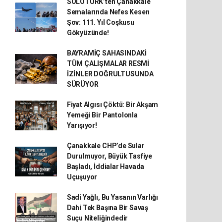
SOLOTÜRK’ten Çanakkale
Semalarında Nefes Kesen
Şov: 111. Yıl Coşkusu
Gökyüzünde!
BAYRAMİÇ SAHASINDAKİ
TÜM ÇALIŞMALAR RESMİ
İZİNLER DOĞRULTUSUNDA
SÜRÜYOR
Fiyat Algısı Çöktü: Bir Akşam
Yemeği Bir Pantolonla
Yarışıyor!
Çanakkale CHP’de Sular
Durulmuyor, Büyük Tasfiye
Başladı, İddialar Havada
Uçuşuyor
Sadi Yağlı, Bu Yasanın Varlığı
Dahi Tek Başına Bir Savaş
Suçu Niteliğindedir