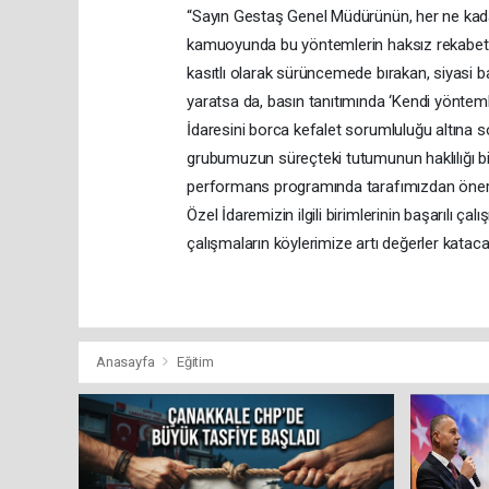
“Sayın Gestaş Genel Müdürünün, her ne kada
kamuoyunda bu yöntemlerin haksız rekabet ya
kasıtlı olarak sürüncemede bırakan, siyasi 
yaratsa da, basın tanıtımında ‘Kendi yöntemle
İdaresini borca kefalet sorumluluğu altına s
grubumuzun süreçteki tutumunun haklılığı bir
performans programında tarafımızdan önerile
Özel İdaremizin ilgili birimlerinin başarılı ça
çalışmaların köylerimize artı değerler katac
Anasayfa
Eğitim