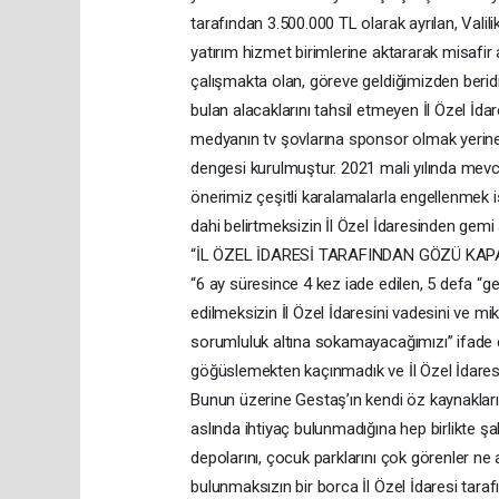
tarafından 3.500.000 TL olarak ayrılan, Valili
yatırım hizmet birimlerine aktararak misafir a
çalışmakta olan, göreve geldiğimizden beridi
bulan alacaklarını tahsil etmeyen İl Özel İd
medyanın tv şovlarına sponsor olmak yerine k
dengesi kurulmuştur. 2021 mali yılında mevc
önerimiz çeşitli karalamalarla engellenmek i
dahi belirtmeksizin İl Özel İdaresinden gemi
“İL ÖZEL İDARESİ TARAFINDAN GÖZÜ KAPA
“6 ay süresince 4 kez iade edilen, 5 defa “gem
edilmeksizin İl Özel İdaresini vadesini ve mi
sorumluluk altına sokamayacağımızı” ifade ede
göğüslemekten kaçınmadık ve İl Özel İdaresin
Bunun üzerine Gestaş’ın kendi öz kaynaklarıyl
aslında ihtiyaç bulunmadığına hep birlikte şah
depolarını, çocuk parklarını çok görenler ne 
bulunmaksızın bir borca İl Özel İdaresi taraf