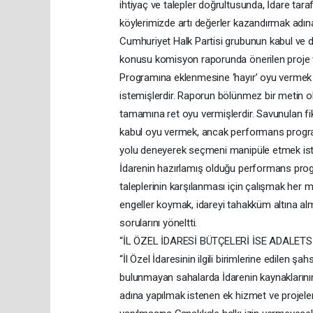
ihtiyaç ve talepler doğrultusunda, İdare t
köylerimizde artı değerler kazandırmak ad
Cumhuriyet Halk Partisi grubunun kabul ve d
konusu komisyon raporunda önerilen proje v
Programına eklenmesine ‘hayır’ oyu vermek is
istemişlerdir. Raporun bölünmez bir metin o
tamamına ret oyu vermişlerdir. Savunulan fik
kabul oyu vermek, ancak performans programı
yolu deneyerek seçmeni manipüle etmek isteye
İdarenin hazırlamış olduğu performans progra
taleplerinin karşılanması için çalışmak her m
engeller koymak, idareyi tahakküm altına al
sorularını yöneltti.
“İL ÖZEL İDARESİ BÜTÇELERİ İSE ADALET
“İl Özel İdaresinin ilgili birimlerine edilen ş
bulunmayan sahalarda İdarenin kaynaklarının
adına yapılmak istenen ek hizmet ve projele