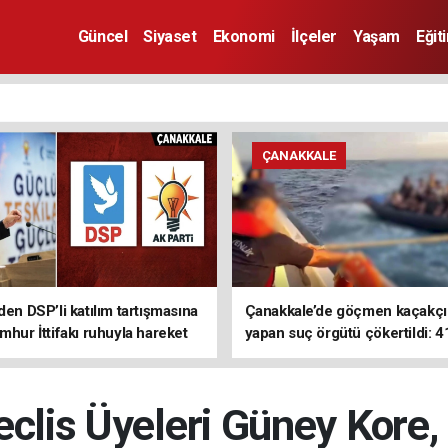
Güncel
Siyaset
Ekonomi
İlçeler
Yaşam
Eğit
ÇANAKKALE
den DSP’li katılım tartışmasına
Çanakkale’de göçmen kaçakçıl
mhur İttifakı ruhuyla hareket
yapan suç örgütü çökertildi: 4
z
tutuklama
eclis Üyeleri Güney Kore,