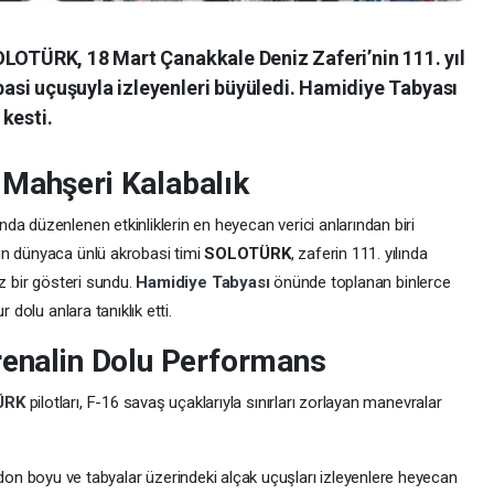
OLOTÜRK, 18 Mart Çanakkale Deniz Zaferi’nin 111. yıl
si uçuşuyla izleyenleri büyüledi. Hamidiye Tabyası
kesti.
 Mahşeri Kalabalık
a düzenlenen etkinliklerin en heyecan verici anlarından biri
in dünyaca ünlü akrobasi timi
SOLOTÜRK
, zaferin 111. yılında
az bir gösteri sundu.
Hamidiye Tabyası
önünde toplanan binlerce
 dolu anlara tanıklık etti.
renalin Dolu Performans
ÜRK
pilotları, F-16 savaş uçaklarıyla sınırları zorlayan manevralar
rdon boyu ve tabyalar üzerindeki alçak uçuşları izleyenlere heyecan