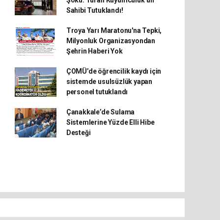
Şoku: Turan Kuyumculuk’un
Sahibi Tutuklandı!
Troya Yarı Maratonu'na Tepki,
Milyonluk Organizasyondan
Şehrin Haberi Yok
ÇOMÜ’de öğrencilik kaydı için
sistemde usulsüzlük yapan
personel tutuklandı
Çanakkale’de Sulama
Sistemlerine Yüzde Elli Hibe
Desteği