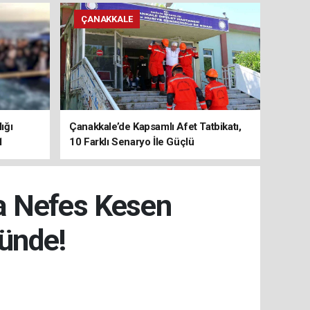
ÇANAKKALE
ığı
Çanakkale’de Kapsamlı Afet Tatbikatı,
1
10 Farklı Senaryo İle Güçlü
Koordinasyon
a Nefes Kesen
ünde!