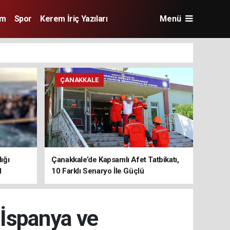
im
Spor
Kerem İriç Yazıları
Menü
ÇANAKKALE
ığı
Çanakkale’de Kapsamlı Afet Tatbikatı,
1
10 Farklı Senaryo İle Güçlü
Koordinasyon
 İspanya ve