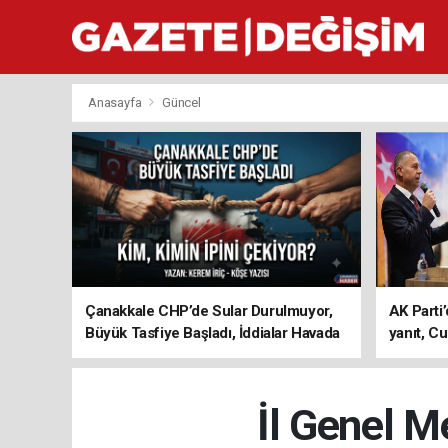
Anasayfa
Güncel
Çanakkale CHP’de Sular Durulmuyor,
AK Parti’
Büyük Tasfiye Başladı, İddialar Havada
yanıt, Cu
Uçuşuyor
ediyoru
İl Genel M