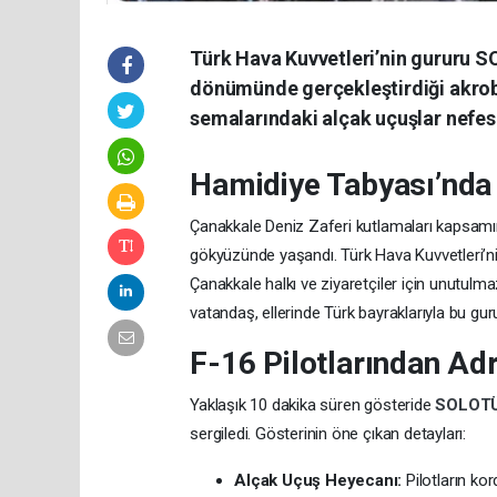
Türk Hava Kuvvetleri’nin gururu S
dönümünde gerçekleştirdiği akroba
semalarındaki alçak uçuşlar nefes 
Hamidiye Tabyası’nda
Çanakkale Deniz Zaferi kutlamaları kapsamınd
gökyüzünde yaşandı. Türk Hava Kuvvetleri’n
Çanakkale halkı ve ziyaretçiler için unutulm
vatandaş, ellerinde Türk bayraklarıyla bu gurur
F-16 Pilotlarından Ad
Yaklaşık 10 dakika süren gösteride
SOLOT
sergiledi. Gösterinin öne çıkan detayları:
Alçak Uçuş Heyecanı:
Pilotların ko