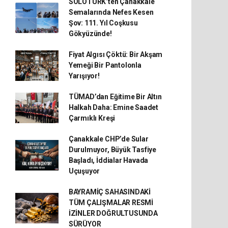
SOLOTÜRK’ten Çanakkale
Semalarında Nefes Kesen
Şov: 111. Yıl Coşkusu
Gökyüzünde!
Fiyat Algısı Çöktü: Bir Akşam
Yemeği Bir Pantolonla
Yarışıyor!
TÜMAD’dan Eğitime Bir Altın
Halkah Daha: Emine Saadet
Çarmıklı Kreşi
Çanakkale CHP’de Sular
Durulmuyor, Büyük Tasfiye
Başladı, İddialar Havada
Uçuşuyor
BAYRAMİÇ SAHASINDAKİ
TÜM ÇALIŞMALAR RESMİ
İZİNLER DOĞRULTUSUNDA
SÜRÜYOR