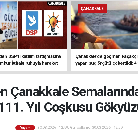
ÇANAKKALE
den DSP’li katılım tartışmasına
Çanakkale’de göçmen kaçakçıl
mhur İttifakı ruhuyla hareket
yapan suç örgütü çökertildi: 4
z
tutuklama
 Çanakkale Semalarınd
 111. Yıl Coşkusu Gökyüz
30.03.2026 - 12:59, Güncelleme: 30.03.2026 - 12:59
Yaşam