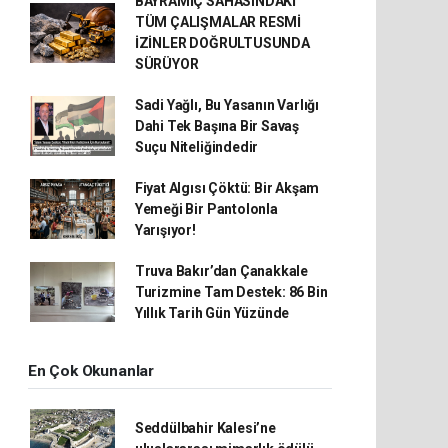
BAYRAMİÇ SAHASINDAKİ
TÜM ÇALIŞMALAR RESMİ
İZİNLER DOĞRULTUSUNDA
SÜRÜYOR
Sadi Yağlı, Bu Yasanın Varlığı
Dahi Tek Başına Bir Savaş
Suçu Niteliğindedir
Fiyat Algısı Çöktü: Bir Akşam
Yemeği Bir Pantolonla
Yarışıyor!
Truva Bakır’dan Çanakkale
Turizmine Tam Destek: 86 Bin
Yıllık Tarih Gün Yüzünde
En Çok Okunanlar
Seddülbahir Kalesi’ne