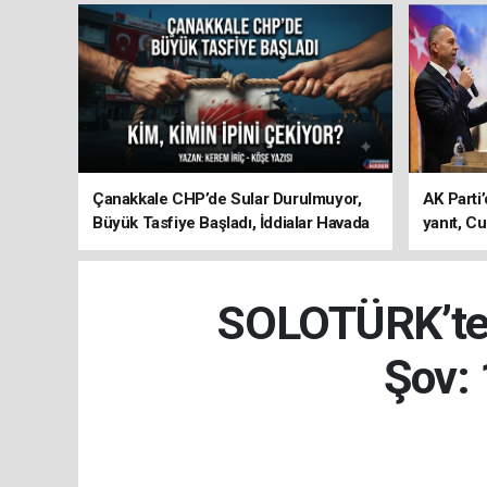
Çanakkale CHP’de Sular Durulmuyor,
AK Parti’
Büyük Tasfiye Başladı, İddialar Havada
yanıt, Cu
Uçuşuyor
ediyoru
SOLOTÜRK’ten
Şov: