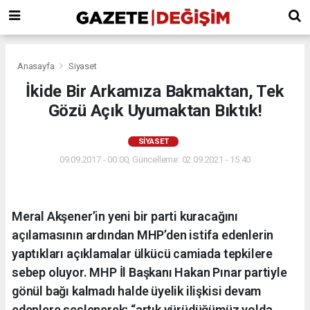
Anasayfa
Siyaset
İkide Bir Arkamıza Bakmaktan, Tek
Gözü Açık Uyumaktan Bıktık!
SIYASET
09.09.2017 - 00:00, Güncelleme: 02.09.2021 - 15:40
Meral Akşener’in yeni bir parti kuracağını
açılamasının ardından MHP’den istifa edenlerin
yaptıkları açıklamalar ülkücü camiada tepkilere
sebep oluyor. MHP İl Başkanı Hakan Pınar partiyle
gönül bağı kalmadı halde üyelik ilişkisi devam
edenlere seslenerek; “artık yürüdüğümüz yolda