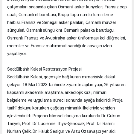
çalışmaları sırasında çıkan Osmanlı asker künyeleri, Fransız cep
saati, Osmanlı el bombası, Krupp topu namlu temizleme
harbisi, Fransız ve Senegal asker palaları, Osmanlı mavzer
süngüleri, Osmanlı süngü kını, Osmanlı palaska barutluğu,
Osmanlı, Fransız ve Avustralya asker üniforması kol düğmeleri,
mermiler ve Fransız mühimmat sandığı ile savaşın izleri
yaşatılıyor.
Seddülbahir Kalesi Restorasyon Projesi
Seddülbahir Kalesi, geçmişle bağ kuran mimarisiyle dikkat
çekiyor. 18 Mart 2023 tarihinde ziyarete açılan yapı, 26 yıl süren
kapsamlı akademik araştırma, arkeolojik kazı, mimari
belgeleme ve uygulama süreci sonunda ayağa kaldırıldı. Proje,
tarihî dokuyu korurken çağdaş mimarlık ilkeleriyle yeniden
işlevlendirildi. Projenin bilimsel danışma kurulunda Dr. Gülsün
Tanyeli, Prof. Dr. Lucienne Thys-Şenocak, Prof. Dr. Rahmi
Nurhan Çelik, Dr. Haluk Sesigür ve Arzu Özsavaşcı yer aldı.