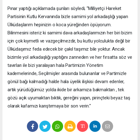
Pınar yaptığı açıklamada şunları söyledi; “Milliyetçi Hareket
Partisinin Kutlu Kervanında bizle samimi yol arkadaşlığı yapan
Ülküdaşlarım hepinizin o koca yüreğinden öpüyorum.
Bilinmesini isteriz ki samimi dava arkadaşlarımızın her biri bizim
için çok kıymetli ve vazgeçilmezdir, bu kutlu yolculukta değil bir
Ülküdaşımız feda edecek bir çakıl taşımız bile yoktur. Ancak
bizimle yol arkadaşlığı yaptığını zanneden ve her fırsatta söz ve
tavırları ile bizi yaralayan hala Partimizin Yönetim
kademelerinde, Seçilmişler arasında bulunanlar ve Partimizle
gönül bağı kalmadığı halde hala üyelik ilişkisi devam edenler,
artık yürüdüğümüz yolda ikide bir arkamıza bakmaktan , tek
gözü açık uyumaktan bıktık, gereğini yapın, pirinçteki beyaz taş
olarak kafamızı karıştırmaya bir son verin.”