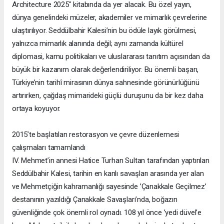
Architecture 2025" kitabında da yer alacak. Bu özel yayın,
dünya genelindeki müzeler, akademiler ve mimarlık çevrelerine
ulaştırılıyor. Seddülbahir Kalesi’nin bu ödüle layık görülmesi,
yalnızca mimarlık alanında değil; aynı zamanda kültürel
diplomasi, kamu politikaları ve uluslararası tanıtım açısından da
büyük bir kazanım olarak değerlendiriliyor. Bu önemli başarı,
Türkiye’nin tarihî mirasının dünya sahnesinde görünürlüğünü
artırırken, çağdaş mimarideki güçlü duruşunu da bir kez daha
ortaya koyuyor.
2015’te başlatılan restorasyon ve çevre düzenlemesi
çalışmaları tamamlandı
IV. Mehmet’in annesi Hatice Turhan Sultan tarafından yaptırılan
Seddülbahir Kalesi, tarihin en kanlı savaşları arasında yer alan
ve Mehmetçiğin kahramanlığı sayesinde ’Çanakkale Geçilmez’
destanının yazıldığı Çanakkale Savaşları’nda, boğazın
güvenliğinde çok önemli rol oynadı. 108 yıl önce ’yedi düvel’e