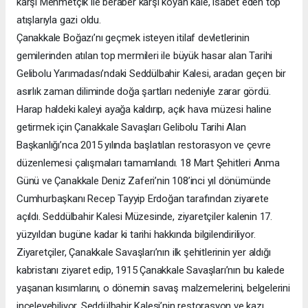
karşı Mehmetçik ile beraber karşı koyan kale, isabet eden top
atışlarıyla gazi oldu.
Çanakkale Boğazı’nı geçmek isteyen itilaf devletlerinin
gemilerinden atılan top mermileri ile büyük hasar alan Tarihi
Gelibolu Yarımadası’ndaki Seddülbahir Kalesi, aradan geçen bir
asırlık zaman diliminde doğa şartları nedeniyle zarar gördü.
Harap haldeki kaleyi ayağa kaldırıp, açık hava müzesi haline
getirmek için Çanakkale Savaşları Gelibolu Tarihi Alan
Başkanlığı’nca 2015 yılında başlatılan restorasyon ve çevre
düzenlemesi çalışmaları tamamlandı. 18 Mart Şehitleri Anma
Günü ve Çanakkale Deniz Zaferi’nin 108’inci yıl dönümünde
Cumhurbaşkanı Recep Tayyip Erdoğan tarafından ziyarete
açıldı. Seddülbahir Kalesi Müzesinde, ziyaretçiler kalenin 17.
yüzyıldan bugüne kadar ki tarihi hakkında bilgilendiriliyor.
Ziyaretçiler, Çanakkale Savaşları’nın ilk şehitlerinin yer aldığı
kabristanı ziyaret edip, 1915 Çanakkale Savaşları’nın bu kalede
yaşanan kısımlarını, o dönemin savaş malzemelerini, belgelerini
inceleyebiliyor. Seddülbahir Kalesi’nin restorasyon ve kazı