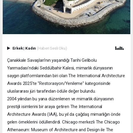
Erkek
|
Kadın
(Haberi Sesli Oku)
Çanakkale Savaşları’nın yaşandığı Tarihi Gelibolu
Yarımadası’ndaki Seddülbahir Kalesi, mimarlık dünyasının
saygın platformlarından biri olan The International Architecture
Awards 2025’te "Restorasyon/Yenileme" kategorisinde
uluslararası jüri tarafından ödüle değer bulundu.
2004 yılından bu yana düzenlenen ve mimarlık dünyasının
prestijli isimlerini bir araya getiren The International
Architecture Awards (IAA), bu yıl da çağdaş mimarlığın önde
gelen örneklerini ödüllendirdi. Chicago merkezli The Chicago
Athenaeum: Museum of Architecture and Design ile The