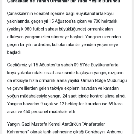
Çanakkale'de Yanan Ormanlar Bir Yılda Yeşile Büründü
Çanakkale'nin Eceabat ilçesine bağlı Büyükanafarta köyü
yakınlarında, geçen yıl 15 Ağustos'ta çıkan ve 700 hektarlık
(yaklaşık 980 futbol sahası büyüklüğünde) ormanlık alanı
etkileyen yangının izleri silinmeye başladı. Yangının üzerinden
geçen bir yılın ardından, kül olan alanlar yeniden yeşermeye
başladı.
Geçtiğimiz yıl 15 Ağustos'ta sabah 09.51'de Büyükanafarta
köyü yakınlarındaki ziraat arazisinde başlayan yangın, rüzgarın
da etkisiyle hızla ormanlık alana yayıldı. Orman Bölge Müdürlüğü
ve çevre illerden gelen takviye ekiplerin havadan ve karadan
yoğun müdahalesiyle yangın, 24 saat içinde kontrol altına alındı.
Yangına havadan 9 uçak ve 12 helikopter, karadan ise 69 kara
aracı ve 450 personel müdahale etti.
Yangın, Gazi Mustafa Kemal Atatürk'ün "Anafartalar
Kahramanı" olarak tarih sahnesine çıktığı Conkbayırı, Arıburnu