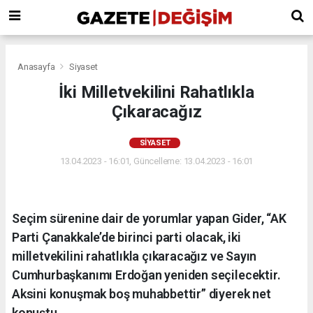
Anasayfa
Siyaset
İki Milletvekilini Rahatlıkla
Çıkaracağız
SIYASET
13.04.2023 - 16:01, Güncelleme: 13.04.2023 - 16:01
Seçim sürenine dair de yorumlar yapan Gider, “AK
Parti Çanakkale’de birinci parti olacak, iki
milletvekilini rahatlıkla çıkaracağız ve Sayın
Cumhurbaşkanımı Erdoğan yeniden seçilecektir.
Aksini konuşmak boş muhabbettir” diyerek net
konuştu.