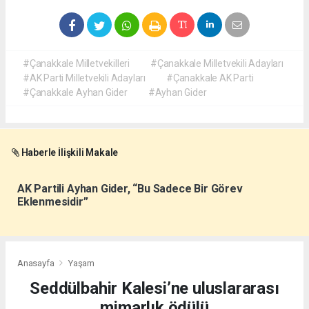
#Çanakkale Milletvekilleri
#Çanakkale Milletvekili Adayları
#AK Parti Milletvekili Adayları
#Çanakkale AK Parti
#Çanakkale Ayhan Gider
#Ayhan Gider
Haberle İlişkili Makale
AK Partili Ayhan Gider, “Bu Sadece Bir Görev
Eklenmesidir”
Anasayfa
Yaşam
Seddülbahir Kalesi’ne uluslararası
mimarlık ödülü