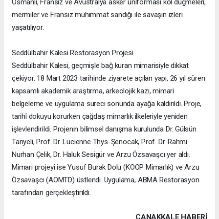
Osmanlı, Fransız ve Avustralya asker üniforması kol düğmeleri,
mermiler ve Fransız mühimmat sandığı ile savaşın izleri
yaşatılıyor.
Seddülbahir Kalesi Restorasyon Projesi
Seddülbahir Kalesi, geçmişle bağ kuran mimarisiyle dikkat
çekiyor. 18 Mart 2023 tarihinde ziyarete açılan yapı, 26 yıl süren
kapsamlı akademik araştırma, arkeolojik kazı, mimari
belgeleme ve uygulama süreci sonunda ayağa kaldırıldı. Proje,
tarihî dokuyu korurken çağdaş mimarlık ilkeleriyle yeniden
işlevlendirildi. Projenin bilimsel danışma kurulunda Dr. Gülsün
Tanyeli, Prof. Dr. Lucienne Thys-Şenocak, Prof. Dr. Rahmi
Nurhan Çelik, Dr. Haluk Sesigür ve Arzu Özsavaşcı yer aldı.
Mimari projeyi ise Yusuf Burak Dolu (KOOP Mimarlık) ve Arzu
Özsavaşcı (AOMTD) üstlendi. Uygulama, ABMA Restorasyon
tarafından gerçekleştirildi.
ÇANAKKALE HABERİ