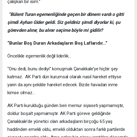
çalışkan bir isim.”
“Bülent Turan egemenliğinde geçen bir dönem vardı o gitti
şimdi Ayhan Gider geldi. Siz geldiniz şimdi diyorlar ki, şu
görevden alınır, bu alınır seçime böyle mi gidilir?
“Bunlar Boş Duran Arkadaşların Boş Laflarıdır…”
Öncelikle egemenlik değil liderlik…
“Onu dedi, bunu dediyi” konuşmak Çanakkale’ye hiçbir şey
katmaz. AK Parti dün kurumsal olarak nasıl hareket ettiyse
yarın da aynı şekilde hareket edecek. Bizde havadan inme
kimse olmaz…
AK Parti kurulduğu günden beri memur siyaseti yapmamıştır,
doldur boşalt yapmamıştır. AK Parti göreve geldiğinde
Çanakkale’de yönetici olan arkadaşların birçoğu 65 yaş
haddinden emekli oldu, emekli olduktan sonra farklı partilerde