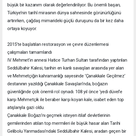
büyük bir kazanım olarak değerlendiriliyor. Bu önemli başarı,
Türkiye’nin tarihî mirasının dünya sahnesinde görünürlüğünü
artırırken, çağdaş mimarideki güçlü duruşunu da bir kez daha
ortaya koyuyor.
2015’te başlatılan restorasyon ve çevre düzenlemesi
çalışmaları tamamlandı
IV. Mehmet’in annesi Hatice Turhan Sultan tarafından yaptırılan
Seddülbahir Kalesi, tarihin en kanlı savaşları arasında yer alan
ve Mehmetçiğin kahramanlığı sayesinde ’Çanakkale Geçilmez’
destanının yazıldığı Çanakkale Savaşları’nda, boğazın
güvenliğinde çok önemli rol oynadı. 108 yıl önce ’yedi düvel’e
karşı Mehmetçik ile beraber karşı koyan kale, isabet eden top
atışlarıyla gazi oldu.
Çanakkale Boğazı’nı geçmek isteyen itilaf devletlerinin
gemilerinden atılan top mermileri ile büyük hasar alan Tarihi
Gelibolu Yarımadası’ndaki Seddülbahir Kalesi, aradan geçen bir