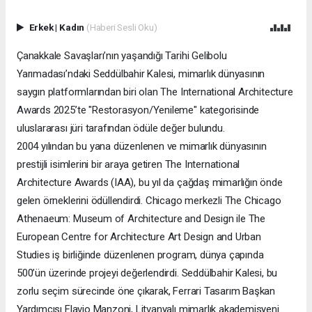
Erkek
|
Kadın
(Haberi Sesli Oku)
Çanakkale Savaşları’nın yaşandığı Tarihi Gelibolu
Yarımadası’ndaki Seddülbahir Kalesi, mimarlık dünyasının
saygın platformlarından biri olan The International Architecture
Awards 2025’te "Restorasyon/Yenileme" kategorisinde
uluslararası jüri tarafından ödüle değer bulundu.
2004 yılından bu yana düzenlenen ve mimarlık dünyasının
prestijli isimlerini bir araya getiren The International
Architecture Awards (IAA), bu yıl da çağdaş mimarlığın önde
gelen örneklerini ödüllendirdi. Chicago merkezli The Chicago
Athenaeum: Museum of Architecture and Design ile The
European Centre for Architecture Art Design and Urban
Studies iş birliğinde düzenlenen program, dünya çapında
500’ün üzerinde projeyi değerlendirdi. Seddülbahir Kalesi, bu
zorlu seçim sürecinde öne çıkarak, Ferrari Tasarım Başkan
Yardımcısı Flavio Manzoni, Litvanyalı mimarlık akademisyeni