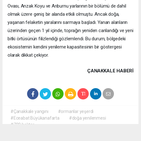
Ovası, Anzak Koyu ve Arıburnu yarlarının bir bölümü de dahil
olmak üzere geniş bir alanda etkili olmuştu. Ancak doğa,
yaşanan felaketin yaralarını sarmaya başladı. Yanan alanların
üzerinden geçen 1 yıl içinde, toprağın yeniden canlandığı ve yeni
bitki örtüsünün filizlendiği gözlemlendi. Bu durum, bölgedeki
ekosistemin kendini yenileme kapasitesinin bir göstergesi
olarak dikkat çekiyor.
ÇANAKKALE HABERİ
#Çanakkale yangını
#ormanlar yeşerdi
#Eceabat Büyükanafarta
#doğa yenilenmesi
#700 hektar