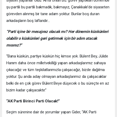
siyaset yapanlar oldu. Ama onları biz görev yaptıkları dönemde
şu partili bu partili bakmadık, bakmayız, Çanakkale’de siyaseten
görevden alınmış bir tane adam yoktur. Bunlar boş duran
arkadaşların boş laflarıdır…
“Parti içine bir mesajınız olacak mı? Her dönemin küskünleri
olabilir o küskünleri geri getirmek için bir adım atacak
mısınız?”
“Bana küskün, partiye küskün hiç kimse yok. Bülent Bey, Jülide
Hanım daha önce milletvekilliği yapan arkadaşlarımız sahaya
çıkacağız ve tüm teşkilatlarımızla çalışacağız, bizde dağılma
yoktur. Şu anda aday olmayan arkadaşlarımız da çalışacaklar
belki de en çok görev Bülent Beye düşecek o bu süreçte en az
bizim kadar çalışacaktır.”
“AK Parti Birinci Parti Olacak!”
Seçim sürenine dair de yorumlar yapan Gider, “AK Parti