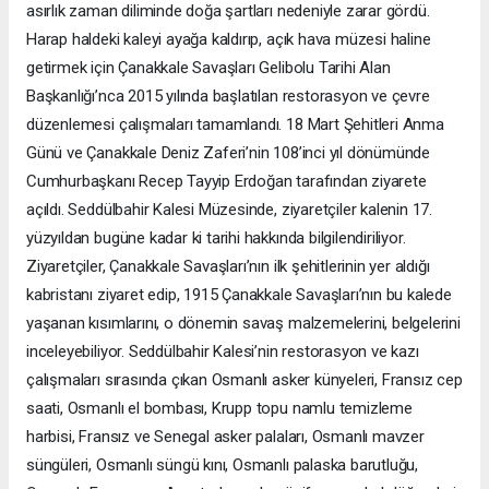
asırlık zaman diliminde doğa şartları nedeniyle zarar gördü.
Harap haldeki kaleyi ayağa kaldırıp, açık hava müzesi haline
getirmek için Çanakkale Savaşları Gelibolu Tarihi Alan
Başkanlığı’nca 2015 yılında başlatılan restorasyon ve çevre
düzenlemesi çalışmaları tamamlandı. 18 Mart Şehitleri Anma
Günü ve Çanakkale Deniz Zaferi’nin 108’inci yıl dönümünde
Cumhurbaşkanı Recep Tayyip Erdoğan tarafından ziyarete
açıldı. Seddülbahir Kalesi Müzesinde, ziyaretçiler kalenin 17.
yüzyıldan bugüne kadar ki tarihi hakkında bilgilendiriliyor.
Ziyaretçiler, Çanakkale Savaşları’nın ilk şehitlerinin yer aldığı
kabristanı ziyaret edip, 1915 Çanakkale Savaşları’nın bu kalede
yaşanan kısımlarını, o dönemin savaş malzemelerini, belgelerini
inceleyebiliyor. Seddülbahir Kalesi’nin restorasyon ve kazı
çalışmaları sırasında çıkan Osmanlı asker künyeleri, Fransız cep
saati, Osmanlı el bombası, Krupp topu namlu temizleme
harbisi, Fransız ve Senegal asker palaları, Osmanlı mavzer
süngüleri, Osmanlı süngü kını, Osmanlı palaska barutluğu,