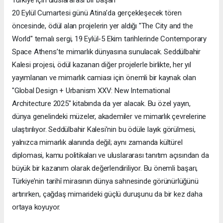
Türkiye için uluslararası bir başarı
20 Eylül Cumartesi günü Atina’da gerçekleşecek tören
öncesinde, ödül alan projelerin yer aldığı "The City and the
World" temalı sergi, 19 Eylül-5 Ekim tarihlerinde Contemporary
Space Athens’te mimarlık dünyasına sunulacak. Seddülbahir
Kalesi projesi, ödül kazanan diğer projelerle birlikte, her yıl
yayımlanan ve mimarlık camiası için önemli bir kaynak olan
"Global Design + Urbanism XXV: New International
Architecture 2025" kitabında da yer alacak. Bu özel yayın,
dünya genelindeki müzeler, akademiler ve mimarlık çevrelerine
ulaştırılıyor. Seddülbahir Kalesi’nin bu ödüle layık görülmesi,
yalnızca mimarlık alanında değil; aynı zamanda kültürel
diplomasi, kamu politikaları ve uluslararası tanıtım açısından da
büyük bir kazanım olarak değerlendiriliyor. Bu önemli başarı,
Türkiye’nin tarihî mirasının dünya sahnesinde görünürlüğünü
artırırken, çağdaş mimarideki güçlü duruşunu da bir kez daha
ortaya koyuyor.