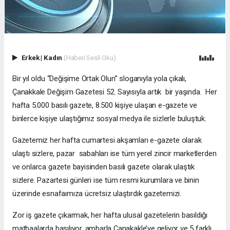
Erkek
|
Kadın
(Haberi Sesli Oku)
Bir yıl oldu “Değişime Ortak Olun” sloganıyla yola çıkalı,
Çanakkale Değişim Gazetesi 52. Sayısıyla artık bir yaşında. Her
hafta 5.000 basılı gazete, 8.500 kişiye ulaşan e-gazete ve
binlerce kişiye ulaştığımız sosyal medya ile sizlerle buluştuk.
Gazetemiz her hafta cumartesi akşamları e-gazete olarak
ulaştı sizlere, pazar sabahları ise tüm yerel zincir marketlerden
ve onlarca gazete bayisinden basılı gazete olarak ulaştık
sizlere. Pazartesi günleri ise tüm resmi kurumlara ve binin
üzerinde esnafaımıza ücretsiz ulaştırdık gazetemizi.
Zor iş gazete çıkarmak, her hafta ulusal gazetelerin basıldığı
matbaalarda basılıyor, ambarla Çanakakle’ye geliyor ve 5 farklı