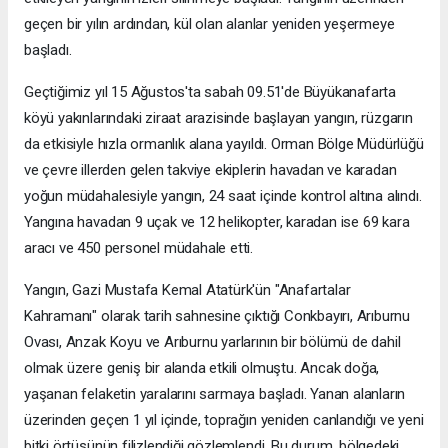
geçen bir yılın ardından, kül olan alanlar yeniden yeşermeye
başladı.
Geçtiğimiz yıl 15 Ağustos'ta sabah 09.51'de Büyükanafarta
köyü yakınlarındaki ziraat arazisinde başlayan yangın, rüzgarın
da etkisiyle hızla ormanlık alana yayıldı. Orman Bölge Müdürlüğü
ve çevre illerden gelen takviye ekiplerin havadan ve karadan
yoğun müdahalesiyle yangın, 24 saat içinde kontrol altına alındı.
Yangına havadan 9 uçak ve 12 helikopter, karadan ise 69 kara
aracı ve 450 personel müdahale etti.
Yangın, Gazi Mustafa Kemal Atatürk'ün "Anafartalar
Kahramanı" olarak tarih sahnesine çıktığı Conkbayırı, Arıburnu
Ovası, Anzak Koyu ve Arıburnu yarlarının bir bölümü de dahil
olmak üzere geniş bir alanda etkili olmuştu. Ancak doğa,
yaşanan felaketin yaralarını sarmaya başladı. Yanan alanların
üzerinden geçen 1 yıl içinde, toprağın yeniden canlandığı ve yeni
bitki örtüsünün filizlendiği gözlemlendi. Bu durum, bölgedeki