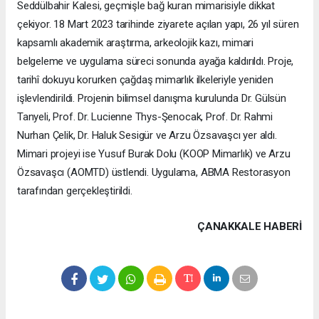
Seddülbahir Kalesi, geçmişle bağ kuran mimarisiyle dikkat
çekiyor. 18 Mart 2023 tarihinde ziyarete açılan yapı, 26 yıl süren
kapsamlı akademik araştırma, arkeolojik kazı, mimari
belgeleme ve uygulama süreci sonunda ayağa kaldırıldı. Proje,
tarihî dokuyu korurken çağdaş mimarlık ilkeleriyle yeniden
işlevlendirildi. Projenin bilimsel danışma kurulunda Dr. Gülsün
Tanyeli, Prof. Dr. Lucienne Thys-Şenocak, Prof. Dr. Rahmi
Nurhan Çelik, Dr. Haluk Sesigür ve Arzu Özsavaşcı yer aldı.
Mimari projeyi ise Yusuf Burak Dolu (KOOP Mimarlık) ve Arzu
Özsavaşcı (AOMTD) üstlendi. Uygulama, ABMA Restorasyon
tarafından gerçekleştirildi.
ÇANAKKALE HABERİ