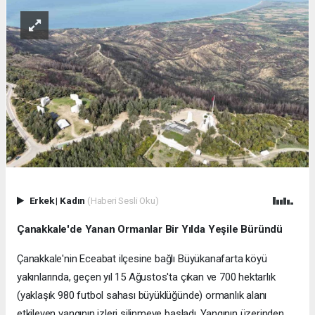
Erkek
|
Kadın
(Haberi Sesli Oku)
Çanakkale'de Yanan Ormanlar Bir Yılda Yeşile Büründü
Çanakkale'nin Eceabat ilçesine bağlı Büyükanafarta köyü
yakınlarında, geçen yıl 15 Ağustos'ta çıkan ve 700 hektarlık
(yaklaşık 980 futbol sahası büyüklüğünde) ormanlık alanı
etkileyen yangının izleri silinmeye başladı. Yangının üzerinden