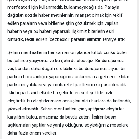
menfaatleri için kullanmadık, kullanmayacağız da. Parayla
dağıtılan sözde haber metinlerinin, manşet olmak için teklif
edilen paraların veya birilerine şirin gözükmek için yapılan
haberin veya bu haberi yaparsak ilişkimiz biterlerin esiri
olmadık, teklif edilen “cezbedici” paraları elimizin tersiyle ittik.
Şehrin menfaatlerini her zaman ön planda tuttuk çünkü bizler
bu şehirde yaşıyoruz ve bu şehirde öleceğiz. Bir duruşumuz
var, bundan daha doğal ne olabilir ki, bu duruşumuz siyasi bir
partinin borazanlığını yapacağımız anlamına da gelmedi. İktidar
partisinin yalakası veya muhalefet partilerinin sopası olmadık.
İktidar partisini belki de bu şehirde en sert şekilde bizler
eleştirdik, bu eleştirlerimizin sonuçları oldu bunlara da katlandık,
şikayet etmedik. Şehrin menfaatleri için yaptığımız eleştiriler
karşılığını buldu, amacımız da buydu zaten. İlgilileri basın
açıklamaları yaptılar ve yanlış olduğunu söylediğimiz meselere
daha fazla önem verdiler.