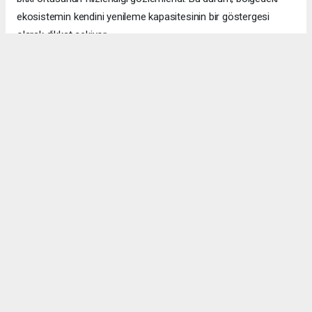
ekosistemin kendini yenileme kapasitesinin bir göstergesi
olarak dikkat çekiyor.
ÇANAKKALE HABERİ
#Çanakkale yangını
#ormanlar yeşerdi
#Eceabat Büyükanafarta
#doğa yenilenmesi
#700 hektar
haber paketi
haber scripti
haber yazılımı
Tüm hakları saklı tutulmaktadır.Copyright 2026©
Haber Yazılımı:
Web Aksiyon ®