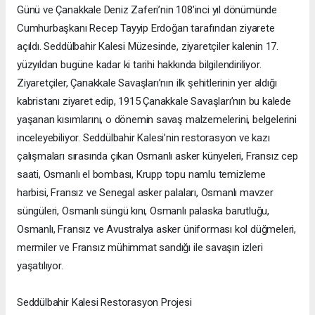
Günü ve Çanakkale Deniz Zaferi’nin 108’inci yıl dönümünde
Cumhurbaşkanı Recep Tayyip Erdoğan tarafından ziyarete
açıldı. Seddülbahir Kalesi Müzesinde, ziyaretçiler kalenin 17.
yüzyıldan bugüne kadar ki tarihi hakkında bilgilendiriliyor.
Ziyaretçiler, Çanakkale Savaşları’nın ilk şehitlerinin yer aldığı
kabristanı ziyaret edip, 1915 Çanakkale Savaşları’nın bu kalede
yaşanan kısımlarını, o dönemin savaş malzemelerini, belgelerini
inceleyebiliyor. Seddülbahir Kalesi’nin restorasyon ve kazı
çalışmaları sırasında çıkan Osmanlı asker künyeleri, Fransız cep
saati, Osmanlı el bombası, Krupp topu namlu temizleme
harbisi, Fransız ve Senegal asker palaları, Osmanlı mavzer
süngüleri, Osmanlı süngü kını, Osmanlı palaska barutluğu,
Osmanlı, Fransız ve Avustralya asker üniforması kol düğmeleri,
mermiler ve Fransız mühimmat sandığı ile savaşın izleri
yaşatılıyor.
Seddülbahir Kalesi Restorasyon Projesi