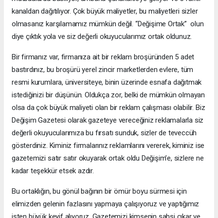
kanaldan dağıtılıyor. Çok büyük maliyetler, bu maliyetleri sizler
olmasanız karşılamamız mümkün değil. “Değişime Ortak” olun
diye çıktık yola ve siz değerli okuyucularımız ortak oldunuz.
Bir firmanız var, firmanıza ait bir reklam broşüründen 5 adet
bastırdınız, bu broşürü yerel zincir marketlerden evlere, tüm
resmi kurumlara, üniversiteye, binin üzerinde esnafa dağıtmak
istediğinizi bir düşünün. Oldukça zor, belki de mümkün olmayan
olsa da çok büyük maliyeti olan bir reklam çalışması olabilir. Biz
Değişim Gazetesi olarak gazeteye vereceğiniz reklamalarla siz
değerli okuyucularımıza bu fırsatı sunduk, sizler de teveccüh
gösterdiniz. Kiminiz firmalarınız reklamlarını vererek, kiminiz ise
gazetemizi satır satır okuyarak ortak oldu Değişim’e, sizlere ne
kadar teşekkür etsek azdır.
Bu ortaklığın, bu gönül bağının bir ömür boyu sürmesi için
elimizden gelenin fazlasını yapmaya çalışıyoruz ve yaptığımız
işten büyük keyif alıyoruz. Gazetemizi kimsenin şahsi çıkar ve