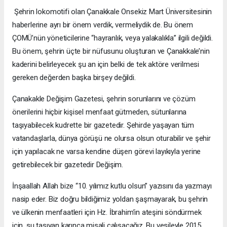
Şehrin lokomotifi olan Çanakkale Onsekiz Mart Üniversitesinin
haberlerine ayrı bir önem verdik, vermeliydik de. Bu önem
ÇOMÜ’nün yöneticilerine “hayranlık, veya yalakalıkla” ilgili değildi.
Bu önem, şehrin üçte bir nüfusunu oluşturan ve Çanakkale’nin
kaderini belirleyecek şu an için belki de tek aktöre verilmesi
gereken değerden başka birşey değildi.
Çanakakle Değişim Gazetesi, şehrin sorunlarını ve çözüm
önerilerini hiçbir kişisel menfaat gütmeden, sütunlarına
taşıyabilecek kudrette bir gazetedir. Şehirde yaşayan tüm
vatandaşlarla, dünya görüşü ne olursa olsun oturabilir ve şehir
için yapılacak ne varsa kendine düşen görevi layıkıyla yerine
getirebilecek bir gazetedir Değişim.
İnşaallah Allah bize “10. yılımız kutlu olsun” yazısını da yazmayı
nasip eder. Biz doğru bildiğimiz yoldan şaşmayarak, bu şehrin
ve ülkenin menfaatleri için Hz. İbrahim’in ateşini söndürmek
için, su taşıyan karınca misali çalışacağız. Bu vesileyle 2015