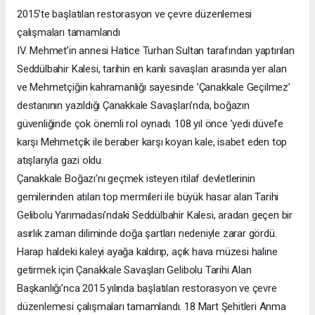
2015’te başlatılan restorasyon ve çevre düzenlemesi
çalışmaları tamamlandı
IV. Mehmet’in annesi Hatice Turhan Sultan tarafından yaptırılan
Seddülbahir Kalesi, tarihin en kanlı savaşları arasında yer alan
ve Mehmetçiğin kahramanlığı sayesinde ’Çanakkale Geçilmez’
destanının yazıldığı Çanakkale Savaşları’nda, boğazın
güvenliğinde çok önemli rol oynadı. 108 yıl önce ’yedi düvel’e
karşı Mehmetçik ile beraber karşı koyan kale, isabet eden top
atışlarıyla gazi oldu.
Çanakkale Boğazı’nı geçmek isteyen itilaf devletlerinin
gemilerinden atılan top mermileri ile büyük hasar alan Tarihi
Gelibolu Yarımadası’ndaki Seddülbahir Kalesi, aradan geçen bir
asırlık zaman diliminde doğa şartları nedeniyle zarar gördü.
Harap haldeki kaleyi ayağa kaldırıp, açık hava müzesi haline
getirmek için Çanakkale Savaşları Gelibolu Tarihi Alan
Başkanlığı’nca 2015 yılında başlatılan restorasyon ve çevre
düzenlemesi çalışmaları tamamlandı. 18 Mart Şehitleri Anma