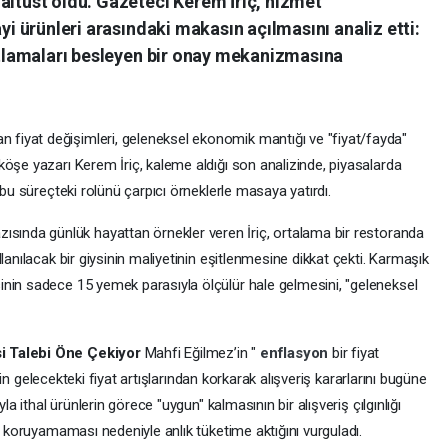
altüst oldu. Gazeteci Kerem İriç, hizmet
ayi ürünleri arasındaki makasın açılmasını analiz etti:
yatlamaları besleyen bir onay mekanizmasına
iyat değişimleri, geleneksel ekonomik mantığı ve "fiyat/fayda"
öşe yazarı Kerem İriç, kaleme aldığı son analizinde, piyasalarda
 bu süreçteki rolünü çarpıcı örneklerle masaya yatırdı.
zısında günlük hayattan örnekler veren İriç, ortalama bir restoranda
lanılacak bir giysinin maliyetinin eşitlenmesine dikkat çekti. Karmaşık
nin sadece 15 yemek parasıyla ölçülür hale gelmesini, "geleneksel
i Talebi Öne Çekiyor
Mahfi Eğilmez’in "
enflasyon
bir fiyat
erin gelecekteki fiyat artışlarından korkarak alışveriş kararlarını bugüne
la ithal ürünlerin görece "uygun" kalmasının bir alışveriş çılgınlığı
i koruyamaması nedeniyle anlık tüketime aktığını vurguladı.