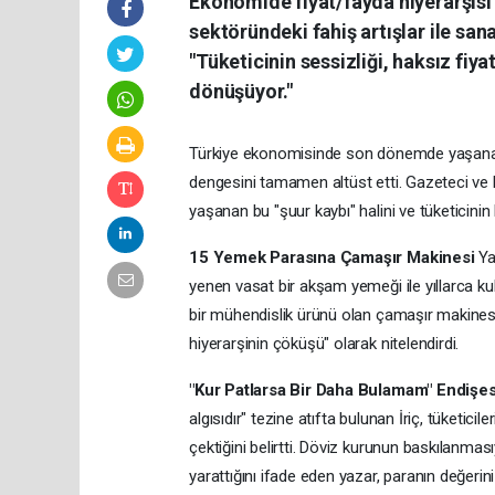
Ekonomide fiyat/fayda hiyerarşisi 
sektöründeki fahiş artışlar ile san
"Tüketicinin sessizliği, haksız fi
dönüşüyor."
Türkiye ekonomisinde son dönemde yaşanan f
dengesini tamamen altüst etti. Gazeteci ve k
yaşanan bu "şuur kaybı" halini ve tüketicinin
15 Yemek Parasına Çamaşır Makinesi
Ya
yenen vasat bir akşam yemeği ile yıllarca kul
bir mühendislik ürünü olan çamaşır makinesi
hiyerarşinin çöküşü" olarak nitelendirdi.
"Kur Patlarsa Bir Daha Bulamam" Endişes
algısıdır" tezine atıfta bulunan İriç, tüketicil
çektiğini belirtti. Döviz kurunun baskılanmasıy
yarattığını ifade eden yazar, paranın değerin