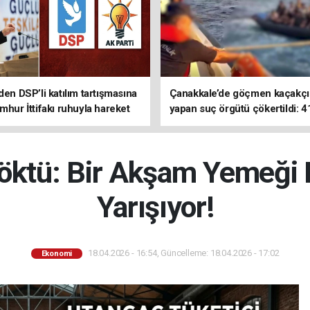
den DSP’li katılım tartışmasına
Çanakkale’de göçmen kaçakçıl
mhur İttifakı ruhuyla hareket
yapan suç örgütü çökertildi: 4
z
tutuklama
Çöktü: Bir Akşam Yemeği 
Yarışıyor!
18.04.2026 - 16:54, Güncelleme: 18.04.2026 - 17:02
Ekonomi