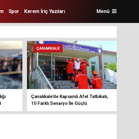
im
Spor
Kerem İriç Yazıları
Menü
ÇANAKKALE
ığı
Çanakkale’de Kapsamlı Afet Tatbikatı,
1
10 Farklı Senaryo İle Güçlü
Koordinasyon