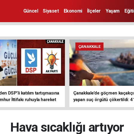
Güncel
Siyaset
Ekonomi
İlçeler
Yaşam
Eğit
ÇANAKKALE
den DSP’li katılım tartışmasına
Çanakkale’de göçmen kaçakçıl
mhur İttifakı ruhuyla hareket
yapan suç örgütü çökertildi: 4
z
tutuklama
Hava sıcaklığı artıyor