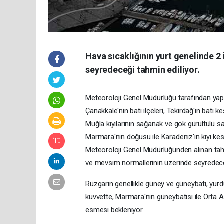
Hava sıcaklığının yurt genelinde 2
seyredeceği tahmin ediliyor.
Meteoroloji Genel Müdürlüğü tarafından yapıl
Çanakkale'nin batı ilçeleri, Tekirdağ'ın batı ke
Muğla kıyılarının sağanak ve gök gürültülü s
Marmara'nın doğusu ile Karadeniz'in kıyı kes
Meteoroloji Genel Müdürlüğünden alınan tahmi
ve mevsim normallerinin üzerinde seyredeceğ
Rüzgarın genellikle güney ve güneybatı, yurd
kuvvette, Marmara'nın güneybatısı ile Orta A
esmesi bekleniyor.