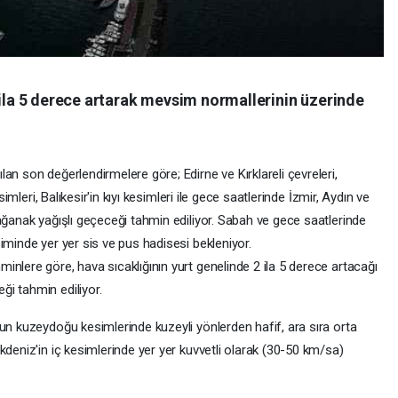
 ila 5 derece artarak mevsim normallerinin üzerinde
an son değerlendirmelere göre; Edirne ve Kırklareli çevreleri,
simleri, Balıkesir'in kıyı kesimleri ile gece saatlerinde İzmir, Aydın ve
ağanak yağışlı geçeceği tahmin ediliyor. Sabah ve gece saatlerinde
iminde yer yer sis ve pus hadisesi bekleniyor.
nlere göre, hava sıcaklığının yurt genelinde 2 ila 5 derece artacağı
i tahmin ediliyor.
un kuzeydoğu kesimlerinde kuzeyli yönlerden hafif, ara sıra orta
kdeniz'in iç kesimlerinde yer yer kuvvetli olarak (30-50 km/sa)