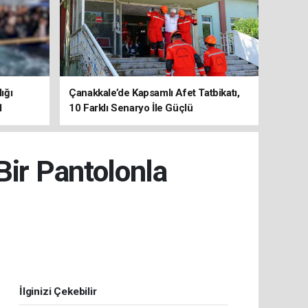
ığı
Çanakkale’de Kapsamlı Afet Tatbikatı,
1
10 Farklı Senaryo İle Güçlü
Koordinasyon
Bir Pantolonla
İlginizi Çekebilir