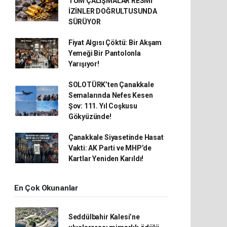
TÜM ÇALIŞMALAR RESMİ
İZİNLER DOĞRULTUSUNDA
SÜRÜYOR
Fiyat Algısı Çöktü: Bir Akşam
Yemeği Bir Pantolonla
Yarışıyor!
SOLOTÜRK’ten Çanakkale
Semalarında Nefes Kesen
Şov: 111. Yıl Coşkusu
Gökyüzünde!
Çanakkale Siyasetinde Hasat
Vakti: AK Parti ve MHP’de
Kartlar Yeniden Karıldı!
En Çok Okunanlar
Seddülbahir Kalesi’ne