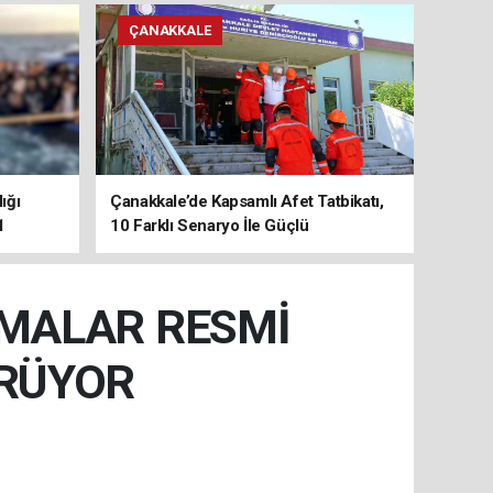
ÇANAKKALE
ığı
Çanakkale’de Kapsamlı Afet Tatbikatı,
1
10 Farklı Senaryo İle Güçlü
Koordinasyon
ŞMALAR RESMİ
ÜRÜYOR