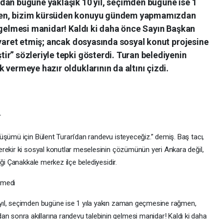
dan bugüne yaklaşık 10 yıl, seçimden bugüne ise 1
men, bizim kürsüden konuyu gündem yapmamızdan
n gelmesi manidar! Kaldı ki daha önce Sayın Başkan
iyaret etmiş; ancak dosyasında sosyal konut projesine
r” sözleriyle tepki gösterdi. Turan belediyenin
 vermeye hazır olduklarının da altını çizdi.
r
üşümü için Bülent Turan’dan randevu isteyeceğiz.” demiş. Baş tacı,
rekir ki sosyal konutlar meselesinin çözümünün yeri Ankara değil,
ği Çanakkale merkez ilçe belediyesidir.
rmedi
yıl, seçimden bugüne ise 1 yıla yakın zaman geçmesine rağmen,
sonra akıllarına randevu talebinin gelmesi manidar! Kaldı ki daha