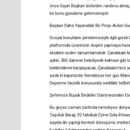
önce Sayın Başkan bizlerden randevu almış, 
bir konu gündeme getirmemiştir.
Başkan Daha Yaşanabilir Bir Proje Acilen Su
Sosyal konutların yenilenmesiyle ilgili gerek
platformda üzerimize düşeni yapmaya hazırız.
eksikleri acilen tamamlamalıdır. Çanakkale k
aykırı, 500 dairenin belediyede kalması gibi
beklentilerini karşılayacak, Çanakkale’mize y
yazık ki kapımızda. Neredeyse her gün Manisa
Depreme hazırlık konusunda ivedilikle tedbirl
Şehrimize Büyük Bedeller Ödetmesinden En
Bu geçen zaman zarfında neredeyse dünyanı
Taşoluk Barajı, 92 fabrikalı Ezine Gıda İht
sayıda ilin yaptığı kentsel dönüşümü merkez
bedeller ödetmesinden endişe duyuyoruz.