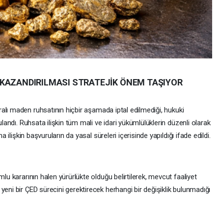
 KAZANDIRILMASI STRATEJİK ÖNEM TAŞIYOR
aralı maden ruhsatının hiçbir aşamada iptal edilmediği, hukuki
ulandı. Ruhsata ilişkin tüm mali ve idari yükümlülüklerin düzenli olarak
a ilişkin başvuruların da yasal süreleri içerisinde yapıldığı ifade edildi.
mlu kararının halen yürürlükte olduğu belirtilerek, mevcut faaliyet
yeni bir ÇED sürecini gerektirecek herhangi bir değişiklik bulunmadığı