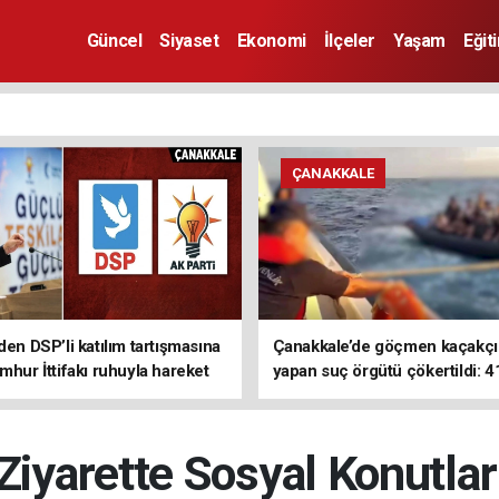
Güncel
Siyaset
Ekonomi
İlçeler
Yaşam
Eğit
ÇANAKKALE
den DSP’li katılım tartışmasına
Çanakkale’de göçmen kaçakçıl
mhur İttifakı ruhuyla hareket
yapan suç örgütü çökertildi: 4
z
tutuklama
Ziyarette Sosyal Konutla