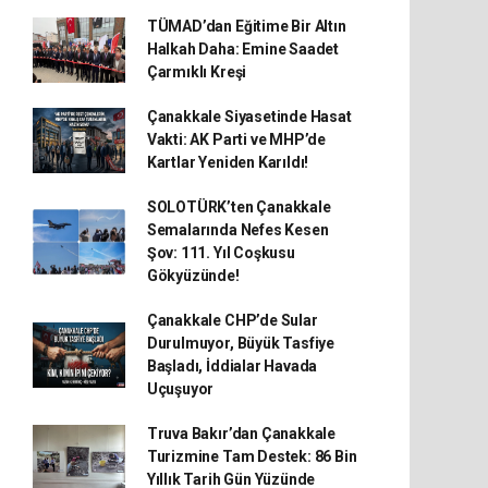
TÜMAD’dan Eğitime Bir Altın
Halkah Daha: Emine Saadet
Çarmıklı Kreşi
Çanakkale Siyasetinde Hasat
Vakti: AK Parti ve MHP’de
Kartlar Yeniden Karıldı!
SOLOTÜRK’ten Çanakkale
Semalarında Nefes Kesen
Şov: 111. Yıl Coşkusu
Gökyüzünde!
Çanakkale CHP’de Sular
Durulmuyor, Büyük Tasfiye
Başladı, İddialar Havada
Uçuşuyor
Truva Bakır’dan Çanakkale
Turizmine Tam Destek: 86 Bin
Yıllık Tarih Gün Yüzünde