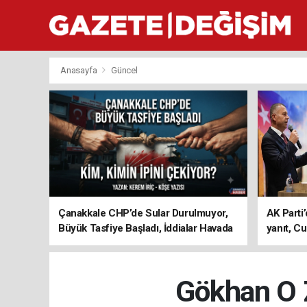
Anasayfa
Güncel
Çanakkale CHP’de Sular Durulmuyor,
AK Parti’
Büyük Tasfiye Başladı, İddialar Havada
yanıt, Cu
Uçuşuyor
ediyoru
Gökhan O 