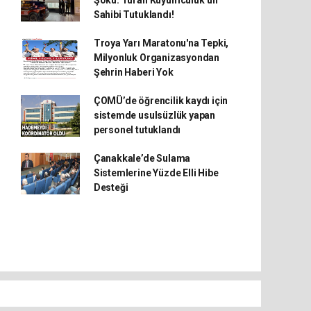
Şoku: Turan Kuyumculuk’un
Sahibi Tutuklandı!
Troya Yarı Maratonu'na Tepki,
Milyonluk Organizasyondan
Şehrin Haberi Yok
ÇOMÜ’de öğrencilik kaydı için
sistemde usulsüzlük yapan
personel tutuklandı
Çanakkale’de Sulama
Sistemlerine Yüzde Elli Hibe
Desteği