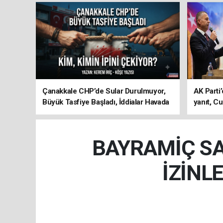
Çanakkale CHP’de Sular Durulmuyor,
AK Parti’
Büyük Tasfiye Başladı, İddialar Havada
yanıt, Cu
Uçuşuyor
ediyoru
BAYRAMİÇ SA
İZİNL