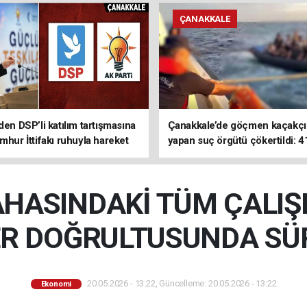
ÇANAKKALE
den DSP’li katılım tartışmasına
Çanakkale’de göçmen kaçakçıl
mhur İttifakı ruhuyla hareket
yapan suç örgütü çökertildi: 4
z
tutuklama
HASINDAKİ TÜM ÇALI
ER DOĞRULTUSUNDA S
20.05.2026 - 13:22, Güncelleme: 20.05.2026 - 13:22
Ekonomi