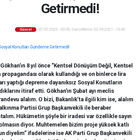
Getirmedi!
07.02.2020 - 00:00, Güncelleme: 02.09.2021 - 15:40
Güncel
Gökhan’ın 8 yıl önce “Kentsel Dönüşüm Değil, Kentsel
propagandası olarak kullandığı ve on binlerce lira
arı yaptığı depreme dayanıksız Sosyal Konutların
larını itiraf etti. Gökhan’ın Şubat ayı meclis
ndevu alalım. O bizi, Bakanlık’ta ilgili kim ise, alalım
alkınma Partisi Grup Başkanvekili ile beraber
talım. Hükümetin şöyle bir iradesi var özellikle sayın
olmasın diyor. Muhtemelen bizim proje yüksek katlı
sun diyelim” ifadelerine ise AK Parti Grup Başkanvekili