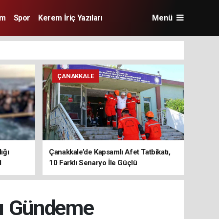
im
Spor
Kerem İriç Yazıları
Menü
ÇANAKKALE
ığı
Çanakkale’de Kapsamlı Afet Tatbikatı,
1
10 Farklı Senaryo İle Güçlü
Koordinasyon
rı Gündeme