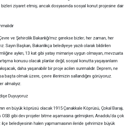
bizleri ziyaret etmiş; ancak dosyasında sosyal konut projesine dair
nmalıdır
 Çevre ve Şehircilik Bakanlığı’mız gerekse bizler; her zaman, her
 Sayın Başkan, Bakanlıkça belediyeye yazılı olarak bildirilen
imliğine aykırı, 13 kat gibi yatay mimariye uygun olmayan, mevzuata
 tartışma konusu olacak planlar değil; sosyal konutta yaşayanların
akışacak, daha yaşanabilir bir proje acilen sunmalıdır. Deprem, ne
 başta olmak üzere, çevre illerimizin sallandığını görüyoruz.
er almalıyız.
dişe Duyuyoruz
n en büyük köprüsü olacak 1915 Çanakkale Köprüsü, Çokal Barajı,
isas OSB gibi dev projeler bitme aşamasına gelmişken; Anadolu’da çok
 ilçe belediyesinin halen yapmamasının ileride şehrimize büyük