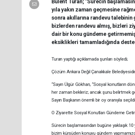
Bülent Turan; “Sürecin başlamasın
yıla yakın zaman geçmesine rağ
sonra akıllarına randevu talebini
bizlerden randevu almış, bizleri z
dair bir konu gündeme getirmemişti
eksiklikleri tamamladığında destek
Turan yaptığı açıklamada şunları söyledi;
Çözüm Ankara Değil Çanakkale Belediyesidi
“Sayın Ülgür Gökhan, “Sosyal konutların dön
her zaman bekleriz; ancak şunu belirtmek ge
Sayın Başkanın önemli bir oy oranıyla seçildi
O Ziyarette Sosyal Konutları Gündeme Geti
Sürecin başlamasından bugüne yaklaşık 10 
bizim kürsüden konuyu gündem yapmamızdan 