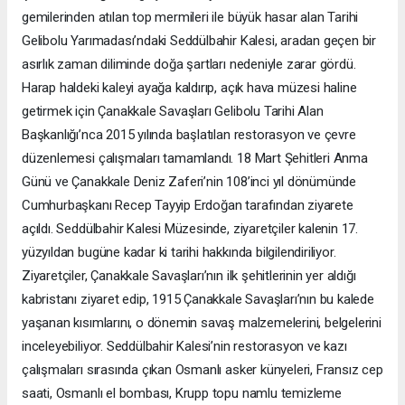
gemilerinden atılan top mermileri ile büyük hasar alan Tarihi
Gelibolu Yarımadası’ndaki Seddülbahir Kalesi, aradan geçen bir
asırlık zaman diliminde doğa şartları nedeniyle zarar gördü.
Harap haldeki kaleyi ayağa kaldırıp, açık hava müzesi haline
getirmek için Çanakkale Savaşları Gelibolu Tarihi Alan
Başkanlığı’nca 2015 yılında başlatılan restorasyon ve çevre
düzenlemesi çalışmaları tamamlandı. 18 Mart Şehitleri Anma
Günü ve Çanakkale Deniz Zaferi’nin 108’inci yıl dönümünde
Cumhurbaşkanı Recep Tayyip Erdoğan tarafından ziyarete
açıldı. Seddülbahir Kalesi Müzesinde, ziyaretçiler kalenin 17.
yüzyıldan bugüne kadar ki tarihi hakkında bilgilendiriliyor.
Ziyaretçiler, Çanakkale Savaşları’nın ilk şehitlerinin yer aldığı
kabristanı ziyaret edip, 1915 Çanakkale Savaşları’nın bu kalede
yaşanan kısımlarını, o dönemin savaş malzemelerini, belgelerini
inceleyebiliyor. Seddülbahir Kalesi’nin restorasyon ve kazı
çalışmaları sırasında çıkan Osmanlı asker künyeleri, Fransız cep
saati, Osmanlı el bombası, Krupp topu namlu temizleme