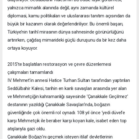
yalnızca mimarlık alanında değil; aynı zamanda kültürel
diplomasi, kamu politikaları ve uluslararası tanıtım açısından da
büyük bir kazanım olarak değerlendiriliyor. Bu önemli başarı,
Türkiye’nin tarihî mirasının dünya sahnesinde görünürlüğünü
artırırken, çağdaş mimarideki güçlü duruşunu da bir kez daha
ortaya koyuyor.
2015’te başlatılan restorasyon ve çevre düzenlemesi
çalışmaları tamamlandı
IV. Mehmet’in annesi Hatice Turhan Sultan tarafından yaptırılan
Seddülbahir Kalesi, tarihin en kanlı savaşları arasında yer alan
ve Mehmetçiğin kahramanlığı sayesinde ’Çanakkale Geçilmez’
destanının yazıldığı Çanakkale Savaşları’nda, boğazın
güvenliğinde çok önemli rol oynadı. 108 yıl önce ’yedi düvel’e
karşı Mehmetçik ile beraber karşı koyan kale, isabet eden top
atışlarıyla gazi oldu.
Çanakkale Boğazı’nı geçmek isteyen itilaf devletlerinin