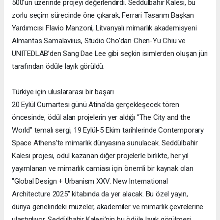
500’ün üzerinde projeyi değerlendirdi. Seddülbahir Kalesi, bu
zorlu seçim sürecinde öne çıkarak, Ferrari Tasarım Başkan
Yardımcısı Flavio Manzoni, Litvanyalı mimarlık akademisyeni
Almantas Samalaviius, Studio Cho’dan Chen-Yu Chiu ve
UNITEDLAB’den Sang Dae Lee gibi seçkin isimlerden oluşan jüri
tarafından ödüle layık görüldü.
Türkiye için uluslararası bir başarı
20 Eylül Cumartesi günü Atina’da gerçekleşecek tören
öncesinde, ödül alan projelerin yer aldığı "The City and the
World" temalı sergi, 19 Eylül-5 Ekim tarihlerinde Contemporary
Space Athens’te mimarlık dünyasına sunulacak. Seddülbahir
Kalesi projesi, ödül kazanan diğer projelerle birlikte, her yıl
yayımlanan ve mimarlık camiası için önemli bir kaynak olan
"Global Design + Urbanism XXV: New International
Architecture 2025" kitabında da yer alacak. Bu özel yayın,
dünya genelindeki müzeler, akademiler ve mimarlık çevrelerine
ulaştırılıyor. Seddülbahir Kalesi’nin bu ödüle layık görülmesi,