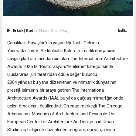
Erkek
|
Kadın
(Haberi Sesli Oku)
Çanakkale Savaşları’nın yaşandığı Tarihi Gelibolu
Yarımadası’ndaki Seddülbahir Kalesi, mimarlık dünyasının
saygın platformlarından biri olan The International Architecture
Awards 2025’te "Restorasyon/Yenileme" kategorisinde
uluslararası jüri tarafından ödüle değer bulundu.
2004 yılından bu yana düzenlenen ve mimarlık dünyasının
prestijli isimlerini bir araya getiren The International
Architecture Awards (IAA), bu yıl da çağdaş mimarlığın önde
gelen örneklerini ödüllendirdi. Chicago merkezli The Chicago
Athenaeum: Museum of Architecture and Design ile The
European Centre for Architecture Art Design and Urban
Studies iş birliğinde düzenlenen program, dünya çapında