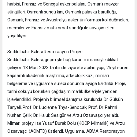
harbisi, Fransız ve Senegal asker palaları, Osmanlı mavzer
süngüleri, Osmanlı süngü kını, Osmanlı palaska barutluğu,
Osmanlı, Fransız ve Avustralya asker üniforması kol düğmeleri,
mermiler ve Fransız mühimmat sandığı ile savaşın izleri
yaşatılıyor.
Seddülbahir Kalesi Restorasyon Projesi
Seddülbahir Kalesi, geçmişle bağ kuran mimarisiyle dikkat
çekiyor. 18 Mart 2023 tarihinde ziyarete açılan yapı, 26 yıl süren
kapsamlı akademik araştırma, arkeolojik kazı, mimari
belgeleme ve uygulama süreci sonunda ayağa kaldırıldı. Proje,
tarihî dokuyu korurken çağdaş mimarlık ilkeleriyle yeniden
işlevlendirildi. Projenin bilimsel danışma kurulunda Dr. Gülsün
Tanyeli, Prof. Dr. Lucienne Thys-Şenocak, Prof. Dr. Rahmi
Nurhan Çelik, Dr. Haluk Sesigür ve Arzu Özsavaşcı yer aldı.
Mimari projeyi ise Yusuf Burak Dolu (KOOP Mimarlık) ve Arzu
Özsavaşcı (AOMTD) üstlendi. Uygulama, ABMA Restorasyon