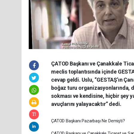
ÇATOD Başkanı ve Çanakkale Ticar
meclis toplantısında içinde GESTAŞ
cevap geldi. Uslu, “GESTAŞ’ın Çan
boğaz turu organizasyonlarında, 
sokması ve kendisine, hiçbir şey 
avuçlarını yalayacaktır” dedi.
ÇATOD Başkanı Pazarbaşı Ne Demişti?
ÇATOD Başkanı ve Çanakkale Ticaret ve San