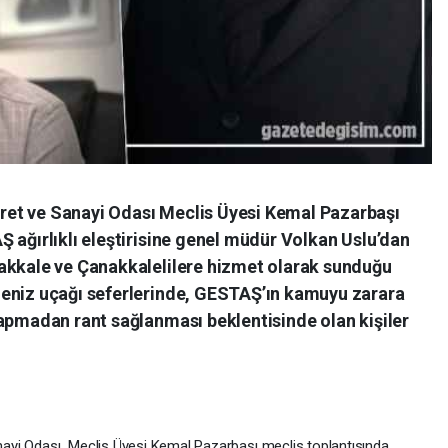
et ve Sanayi Odası Meclis Üyesi Kemal Pazarbaşı
 ağırlıklı eleştirisine genel müdür Volkan Uslu’dan
akkale ve Çanakkalelilere hizmet olarak sunduğu
deniz uçağı seferlerinde, GESTAŞ’ın kamuyu zarara
yapmadan rant sağlanması beklentisinde olan kişiler
ayi Odası Meclis Üyesi Kemal Pazarbaşı meclis toplantısında