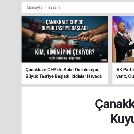
Anasayfa
Yaşam
Çanakkale CHP’de Sular Durulmuyor,
AK Parti’
Büyük Tasfiye Başladı, İddialar Havada
yanıt, Cu
Uçuşuyor
ediyoru
Çanakka
Kuyu