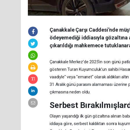
Çanakkale Çarşı Caddesi’nde müşter
ödeyemediği iddiasıyla gözaltına 
çıkarıldığı mahkemece tutuklanar
Çanakkale Merkez’de 2025’in son günü patlak
gösteren Turan Kuyumculuk’un sahibi Hasan T
vaadiyle" veya "emanet" olarak aldıkları altı
31 Aralık günü parasını alamaması üzerine 
çıkmasına neden oldu.
Serbest Bırakılmışlar
Olayın yaşandığı ilk gün gözaltına alınan bab
iddiaya göre, serbest kaldıktan sonra kuy