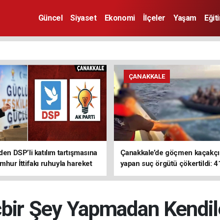
Güncel
Siyaset
Ekonomi
İlçeler
Yaşam
Eğit
ÇANAKKALE
den DSP’li katılım tartışmasına
Çanakkale’de göçmen kaçakçıl
mhur İttifakı ruhuyla hareket
yapan suç örgütü çökertildi: 4
z
tutuklama
bir Şey Yapmadan Kendil