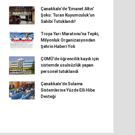
Çanakkale’de 'Emanet Altın'
Şoku: Turan Kuyumculuk’un
Sahibi Tutuklandı!
Troya Yarı Maratonu'na Tepki,
Milyonluk Organizasyondan
Şehrin Haberi Yok
ÇOMÜ’de öğrencilik kaydı için
sistemde usulsüzlük yapan
personel tutuklandı
Çanakkale’de Sulama
Sistemlerine Yüzde Elli Hibe
Desteği