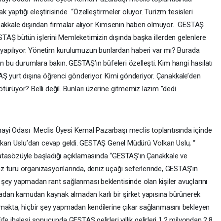
ak yaptığı eleştirisinde “Özelleştirmeler oluyor. Turizm tesisleri
nakkale dışından firmalar alıyor. Kimsenin haberi olmuyor. GESTAŞ
AŞ bütün işlerini Memleketimizin dışında başka illerden gelenlere
r yapılıyor. Yönetim kurulumuzun bunlardan haberi var mı? Burada
an bu durumlara bakın. GESTAŞ’ın büfeleri özelleşti. Kim hangi hasılatı
AŞ yurt dışına öğrenci gönderiyor. Kimi gönderiyor. Çanakkale’den
ürüyor? Belli değil. Bunları üzerine gitmemiz lazım ”dedi.
ayi Odası Meclis Üyesi Kemal Pazarbaşı meclis toplantısında içinde
olkan Uslu’dan cevap geldi. GESTAŞ Genel Müdürü Volkan Uslu, “
atasözüyle başladığı açıklamasında “GESTAŞ’ın Çanakkale ve
z turu organizasyonlarında, deniz uçağı seferlerinde, GESTAŞ’ın
şey yapmadan rant sağlanması beklentisinde olan kişiler avuçlarını
dan kamudan kaynak almadan karlı bir şirket yapısına bürünerek
nmakta, hiçbir şey yapmadan kendilerine çıkar sağlanmasını bekleyen
e ihalesi sonucunda GESTAŞ gelirleri yıllık gelirleri 1.2 milyondan 2.8