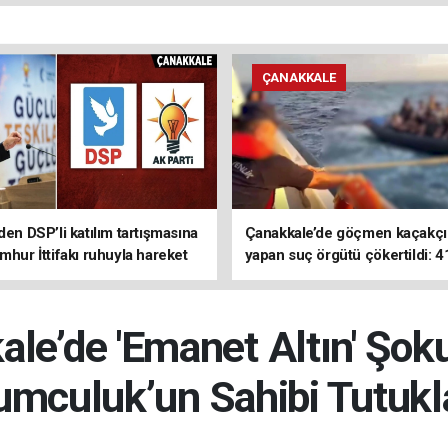
ÇANAKKALE
den DSP’li katılım tartışmasına
Çanakkale’de göçmen kaçakçıl
mhur İttifakı ruhuyla hareket
yapan suç örgütü çökertildi: 4
z
tutuklama
le’de 'Emanet Altın' Şok
mculuk’un Sahibi Tutukl