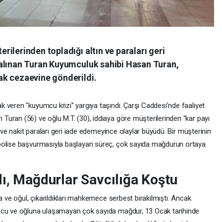
ilerinden topladığı altın ve paraları geri
alınan Turan Kuyumculuk sahibi Hasan Turan,
ak cezaevine gönderildi.
 veren "kuyumcu krizi" yargıya taşındı. Çarşı Caddesi’nde faaliyet
uran (56) ve oğlu M.T. (30), iddiaya göre müşterilerinden "kar payı
n ve nakit paraları geri iade edemeyince olaylar büyüdü. Bir müşterinin
polise başvurmasıyla başlayan süreç, çok sayıda mağdurun ortaya
dı, Mağdurlar Savcılığa Koştu
a ve oğul, çıkarıldıkları mahkemece serbest bırakılmıştı. Ancak
umcu ve oğluna ulaşamayan çok sayıda mağdur, 13 Ocak tarihinde