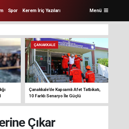
im
Spor
Kerem İriç Yazıları
Menü
ÇANAKKALE
ığı
Çanakkale’de Kapsamlı Afet Tatbikatı,
1
10 Farklı Senaryo İle Güçlü
Koordinasyon
erine Çıkar