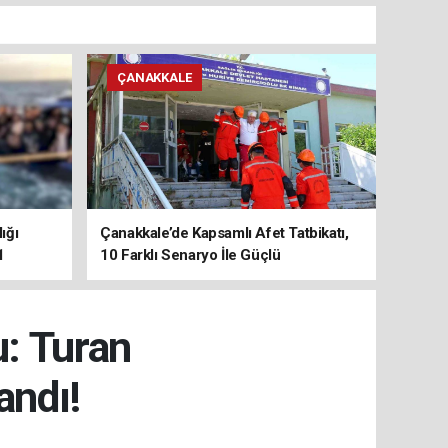
ÇANAKKALE
ığı
Çanakkale’de Kapsamlı Afet Tatbikatı,
1
10 Farklı Senaryo İle Güçlü
Koordinasyon
u: Turan
andı!