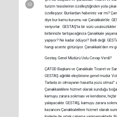
turizm tesislerinin özelleştiğinden yola çıkar
özelleşiyor. Bunlardan haberiniz var mı? Ça
diye bur kamu kurumu var Çanakkale’de. GEST
veriyorlar. GESTAŞ’ta bir sürü usulsüzlükle
birbirinizle tartışacağınıza Çanakkale yaşan
yapıyor? Ne kadar ödüyor? Belli değil. GEST
hangi acente götürüyor. Çanakkale’den mi göt
Gestaş Genel Müdürü Uslu Cevap Verdi?
ÇATOD Başkanı ve Çanakkale Ticaret ve San
GESTAŞ ağırlıklı eleştirisine genel müdür V
Tarlada izi olmayanın hasatta yüzü olmaz” 
Çanakkalelilere hizmet olarak sunduğu boğa
kamuyu zarara sokması ve kendisine, hiçbir 
yalayacaktır. GESTAŞ, kamuyu zarara sokma
kazancını Çanakkalelilere hizmet olarak su
kişilerle de ortak çalışma yapmamaktadır. Büf