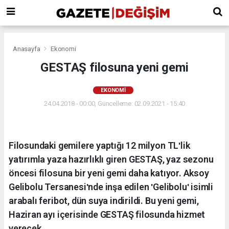
Anasayfa
Ekonomi
GESTAŞ filosuna yeni gemi
EKONOMI
24.04.2018 - 00:00, Güncelleme: 02.09.2021 - 15:40
Filosundaki gemilere yaptığı 12 milyon TLʹlik
yatırımla yaza hazırlıklı giren GESTAŞ, yaz sezonu
öncesi filosuna bir yeni gemi daha katıyor. Aksoy
Gelibolu Tersanesiʹnde inşa edilen ʹGeliboluʹ isimli
arabalı feribot, dün suya indirildi. Bu yeni gemi,
Haziran ayı içerisinde GESTAŞ filosunda hizmet
verecek.