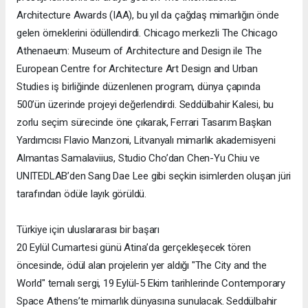
Architecture Awards (IAA), bu yıl da çağdaş mimarlığın önde
gelen örneklerini ödüllendirdi. Chicago merkezli The Chicago
Athenaeum: Museum of Architecture and Design ile The
European Centre for Architecture Art Design and Urban
Studies iş birliğinde düzenlenen program, dünya çapında
500’ün üzerinde projeyi değerlendirdi. Seddülbahir Kalesi, bu
zorlu seçim sürecinde öne çıkarak, Ferrari Tasarım Başkan
Yardımcısı Flavio Manzoni, Litvanyalı mimarlık akademisyeni
Almantas Samalaviius, Studio Cho’dan Chen-Yu Chiu ve
UNITEDLAB’den Sang Dae Lee gibi seçkin isimlerden oluşan jüri
tarafından ödüle layık görüldü.
Türkiye için uluslararası bir başarı
20 Eylül Cumartesi günü Atina’da gerçekleşecek tören
öncesinde, ödül alan projelerin yer aldığı "The City and the
World" temalı sergi, 19 Eylül-5 Ekim tarihlerinde Contemporary
Space Athens’te mimarlık dünyasına sunulacak. Seddülbahir