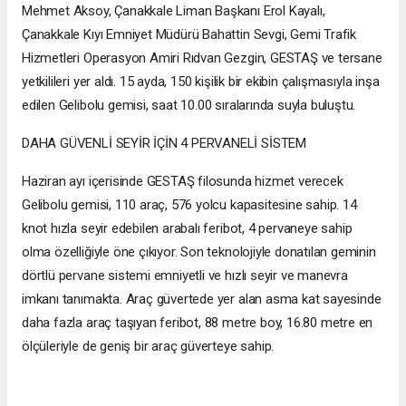
Mehmet Aksoy, Çanakkale Liman Başkanı Erol Kayalı,
Çanakkale Kıyı Emniyet Müdürü Bahattin Sevgi, Gemi Trafik
Hizmetleri Operasyon Amiri Rıdvan Gezgin, GESTAŞ ve tersane
yetkilileri yer aldı. 15 ayda, 150 kişilik bir ekibin çalışmasıyla inşa
edilen Gelibolu gemisi, saat 10.00 sıralarında suyla buluştu.
DAHA GÜVENLİ SEYİR İÇİN 4 PERVANELİ SİSTEM
Haziran ayı içerisinde GESTAŞ filosunda hizmet verecek
Gelibolu gemisi, 110 araç, 576 yolcu kapasitesine sahip. 14
knot hızla seyir edebilen arabalı feribot, 4 pervaneye sahip
olma özelliğiyle öne çıkıyor. Son teknolojiyle donatılan geminin
dörtlü pervane sistemi emniyetli ve hızlı seyir ve manevra
imkanı tanımakta. Araç güvertede yer alan asma kat sayesinde
daha fazla araç taşıyan feribot, 88 metre boy, 16.80 metre en
ölçüleriyle de geniş bir araç güverteye sahip.