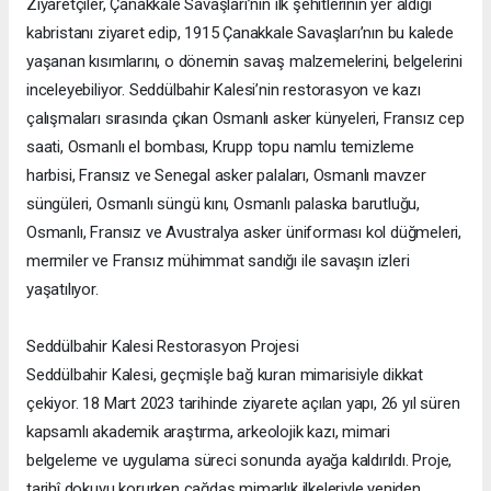
Ziyaretçiler, Çanakkale Savaşları’nın ilk şehitlerinin yer aldığı
kabristanı ziyaret edip, 1915 Çanakkale Savaşları’nın bu kalede
yaşanan kısımlarını, o dönemin savaş malzemelerini, belgelerini
inceleyebiliyor. Seddülbahir Kalesi’nin restorasyon ve kazı
çalışmaları sırasında çıkan Osmanlı asker künyeleri, Fransız cep
saati, Osmanlı el bombası, Krupp topu namlu temizleme
harbisi, Fransız ve Senegal asker palaları, Osmanlı mavzer
süngüleri, Osmanlı süngü kını, Osmanlı palaska barutluğu,
Osmanlı, Fransız ve Avustralya asker üniforması kol düğmeleri,
mermiler ve Fransız mühimmat sandığı ile savaşın izleri
yaşatılıyor.
Seddülbahir Kalesi Restorasyon Projesi
Seddülbahir Kalesi, geçmişle bağ kuran mimarisiyle dikkat
çekiyor. 18 Mart 2023 tarihinde ziyarete açılan yapı, 26 yıl süren
kapsamlı akademik araştırma, arkeolojik kazı, mimari
belgeleme ve uygulama süreci sonunda ayağa kaldırıldı. Proje,
tarihî dokuyu korurken çağdaş mimarlık ilkeleriyle yeniden