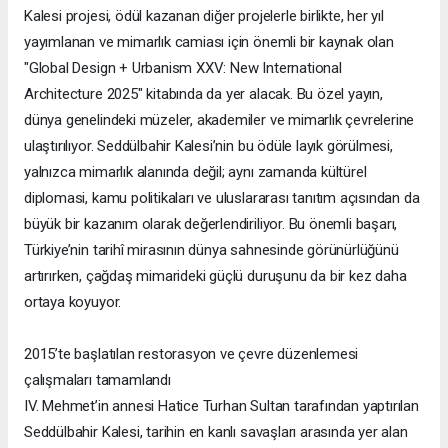
Kalesi projesi, ödül kazanan diğer projelerle birlikte, her yıl
yayımlanan ve mimarlık camiası için önemli bir kaynak olan
"Global Design + Urbanism XXV: New International
Architecture 2025" kitabında da yer alacak. Bu özel yayın,
dünya genelindeki müzeler, akademiler ve mimarlık çevrelerine
ulaştırılıyor. Seddülbahir Kalesi’nin bu ödüle layık görülmesi,
yalnızca mimarlık alanında değil; aynı zamanda kültürel
diplomasi, kamu politikaları ve uluslararası tanıtım açısından da
büyük bir kazanım olarak değerlendiriliyor. Bu önemli başarı,
Türkiye’nin tarihî mirasının dünya sahnesinde görünürlüğünü
artırırken, çağdaş mimarideki güçlü duruşunu da bir kez daha
ortaya koyuyor.
2015’te başlatılan restorasyon ve çevre düzenlemesi
çalışmaları tamamlandı
IV. Mehmet’in annesi Hatice Turhan Sultan tarafından yaptırılan
Seddülbahir Kalesi, tarihin en kanlı savaşları arasında yer alan