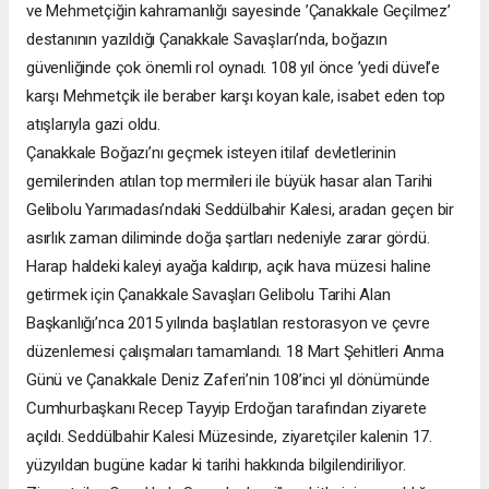
ve Mehmetçiğin kahramanlığı sayesinde ’Çanakkale Geçilmez’
destanının yazıldığı Çanakkale Savaşları’nda, boğazın
güvenliğinde çok önemli rol oynadı. 108 yıl önce ’yedi düvel’e
karşı Mehmetçik ile beraber karşı koyan kale, isabet eden top
atışlarıyla gazi oldu.
Çanakkale Boğazı’nı geçmek isteyen itilaf devletlerinin
gemilerinden atılan top mermileri ile büyük hasar alan Tarihi
Gelibolu Yarımadası’ndaki Seddülbahir Kalesi, aradan geçen bir
asırlık zaman diliminde doğa şartları nedeniyle zarar gördü.
Harap haldeki kaleyi ayağa kaldırıp, açık hava müzesi haline
getirmek için Çanakkale Savaşları Gelibolu Tarihi Alan
Başkanlığı’nca 2015 yılında başlatılan restorasyon ve çevre
düzenlemesi çalışmaları tamamlandı. 18 Mart Şehitleri Anma
Günü ve Çanakkale Deniz Zaferi’nin 108’inci yıl dönümünde
Cumhurbaşkanı Recep Tayyip Erdoğan tarafından ziyarete
açıldı. Seddülbahir Kalesi Müzesinde, ziyaretçiler kalenin 17.
yüzyıldan bugüne kadar ki tarihi hakkında bilgilendiriliyor.