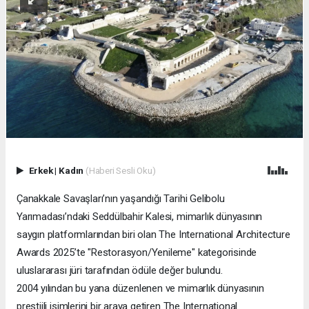
Erkek
|
Kadın
(Haberi Sesli Oku)
Çanakkale Savaşları’nın yaşandığı Tarihi Gelibolu
Yarımadası’ndaki Seddülbahir Kalesi, mimarlık dünyasının
saygın platformlarından biri olan The International Architecture
Awards 2025’te "Restorasyon/Yenileme" kategorisinde
uluslararası jüri tarafından ödüle değer bulundu.
2004 yılından bu yana düzenlenen ve mimarlık dünyasının
prestijli isimlerini bir araya getiren The International