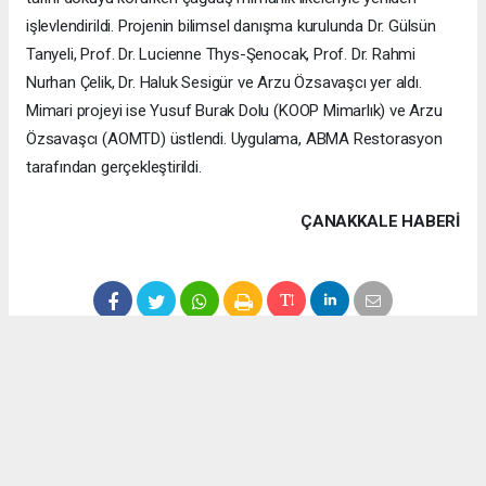
işlevlendirildi. Projenin bilimsel danışma kurulunda Dr. Gülsün
Tanyeli, Prof. Dr. Lucienne Thys-Şenocak, Prof. Dr. Rahmi
Nurhan Çelik, Dr. Haluk Sesigür ve Arzu Özsavaşcı yer aldı.
Mimari projeyi ise Yusuf Burak Dolu (KOOP Mimarlık) ve Arzu
Özsavaşcı (AOMTD) üstlendi. Uygulama, ABMA Restorasyon
tarafından gerçekleştirildi.
ÇANAKKALE HABERİ
haber paketi
haber scripti
haber yazılımı
Tüm hakları saklı tutulmaktadır.Copyright 2026©