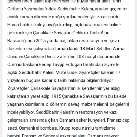
gemilerinden atılan top mermileri ile büyük hasar alan Tarihi
Gelibolu Yarımadası’ndaki Seddülbahir Kalesi, aradan geçen bir
asırlık zaman diliminde doğa şartları nedeniyle zarar gördü.
Harap haldeki kaleyi ayağa kaldırıp, açık hava müzesi haline
getirmek için Çanakkale Savaşları Gelibolu Tarihi Alan
Başkanlığı’nca 2015 yılında başlatılan restorasyon ve çevre
düzenlemesi çalışmaları tamamlandı. 18 Mart Şehitleri Anma
Günü ve Çanakkale Deniz Zaferi’nin 108’inci yıl dönümünde
Cumhurbaşkanı Recep Tayyip Erdoğan tarafından ziyarete
açıldı. Seddülbahir Kalesi Müzesinde, ziyaretçiler kalenin 17.
yüzyıldan bugüne kadar ki tarihi hakkında bilgilendiriliyor.
Ziyaretçiler, Çanakkale Savaşları’nın ilk şehitlerinin yer aldığı
kabristanı ziyaret edip, 1915 Çanakkale Savaşları’nın bu kalede
yaşanan kısımlarını, o dönemin savaş malzemelerini, belgelerini
inceleyebiliyor. Seddülbahir Kalesi’nin restorasyon ve kazı
çalışmaları sırasında çıkan Osmanlı asker künyeleri, Fransız cep
saati, Osmanlı el bombası, Krupp topu namlu temizleme
harbisi, Fransız ve Senegal asker palaları, Osmanlı mavzer