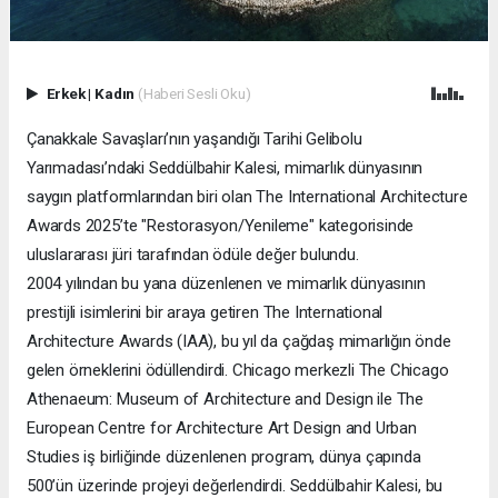
Erkek
|
Kadın
(Haberi Sesli Oku)
Çanakkale Savaşları’nın yaşandığı Tarihi Gelibolu
Yarımadası’ndaki Seddülbahir Kalesi, mimarlık dünyasının
saygın platformlarından biri olan The International Architecture
Awards 2025’te "Restorasyon/Yenileme" kategorisinde
uluslararası jüri tarafından ödüle değer bulundu.
2004 yılından bu yana düzenlenen ve mimarlık dünyasının
prestijli isimlerini bir araya getiren The International
Architecture Awards (IAA), bu yıl da çağdaş mimarlığın önde
gelen örneklerini ödüllendirdi. Chicago merkezli The Chicago
Athenaeum: Museum of Architecture and Design ile The
European Centre for Architecture Art Design and Urban
Studies iş birliğinde düzenlenen program, dünya çapında
500’ün üzerinde projeyi değerlendirdi. Seddülbahir Kalesi, bu