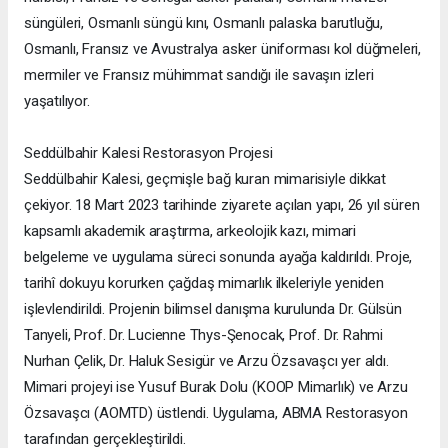
süngüleri, Osmanlı süngü kını, Osmanlı palaska barutluğu,
Osmanlı, Fransız ve Avustralya asker üniforması kol düğmeleri,
mermiler ve Fransız mühimmat sandığı ile savaşın izleri
yaşatılıyor.
Seddülbahir Kalesi Restorasyon Projesi
Seddülbahir Kalesi, geçmişle bağ kuran mimarisiyle dikkat
çekiyor. 18 Mart 2023 tarihinde ziyarete açılan yapı, 26 yıl süren
kapsamlı akademik araştırma, arkeolojik kazı, mimari
belgeleme ve uygulama süreci sonunda ayağa kaldırıldı. Proje,
tarihî dokuyu korurken çağdaş mimarlık ilkeleriyle yeniden
işlevlendirildi. Projenin bilimsel danışma kurulunda Dr. Gülsün
Tanyeli, Prof. Dr. Lucienne Thys-Şenocak, Prof. Dr. Rahmi
Nurhan Çelik, Dr. Haluk Sesigür ve Arzu Özsavaşcı yer aldı.
Mimari projeyi ise Yusuf Burak Dolu (KOOP Mimarlık) ve Arzu
Özsavaşcı (AOMTD) üstlendi. Uygulama, ABMA Restorasyon
tarafından gerçekleştirildi.