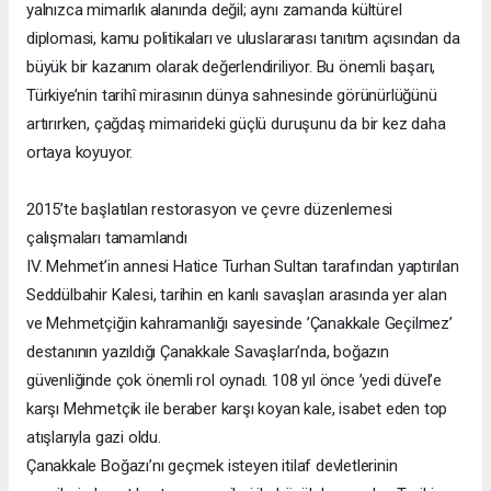
yalnızca mimarlık alanında değil; aynı zamanda kültürel
diplomasi, kamu politikaları ve uluslararası tanıtım açısından da
büyük bir kazanım olarak değerlendiriliyor. Bu önemli başarı,
Türkiye’nin tarihî mirasının dünya sahnesinde görünürlüğünü
artırırken, çağdaş mimarideki güçlü duruşunu da bir kez daha
ortaya koyuyor.
2015’te başlatılan restorasyon ve çevre düzenlemesi
çalışmaları tamamlandı
IV. Mehmet’in annesi Hatice Turhan Sultan tarafından yaptırılan
Seddülbahir Kalesi, tarihin en kanlı savaşları arasında yer alan
ve Mehmetçiğin kahramanlığı sayesinde ’Çanakkale Geçilmez’
destanının yazıldığı Çanakkale Savaşları’nda, boğazın
güvenliğinde çok önemli rol oynadı. 108 yıl önce ’yedi düvel’e
karşı Mehmetçik ile beraber karşı koyan kale, isabet eden top
atışlarıyla gazi oldu.
Çanakkale Boğazı’nı geçmek isteyen itilaf devletlerinin