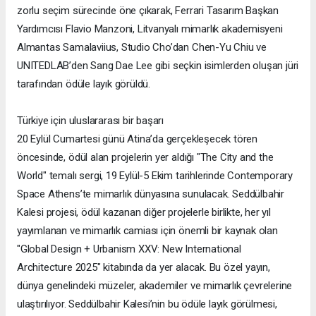
zorlu seçim sürecinde öne çıkarak, Ferrari Tasarım Başkan
Yardımcısı Flavio Manzoni, Litvanyalı mimarlık akademisyeni
Almantas Samalaviius, Studio Cho’dan Chen-Yu Chiu ve
UNITEDLAB’den Sang Dae Lee gibi seçkin isimlerden oluşan jüri
tarafından ödüle layık görüldü.
Türkiye için uluslararası bir başarı
20 Eylül Cumartesi günü Atina’da gerçekleşecek tören
öncesinde, ödül alan projelerin yer aldığı "The City and the
World" temalı sergi, 19 Eylül-5 Ekim tarihlerinde Contemporary
Space Athens’te mimarlık dünyasına sunulacak. Seddülbahir
Kalesi projesi, ödül kazanan diğer projelerle birlikte, her yıl
yayımlanan ve mimarlık camiası için önemli bir kaynak olan
"Global Design + Urbanism XXV: New International
Architecture 2025" kitabında da yer alacak. Bu özel yayın,
dünya genelindeki müzeler, akademiler ve mimarlık çevrelerine
ulaştırılıyor. Seddülbahir Kalesi’nin bu ödüle layık görülmesi,