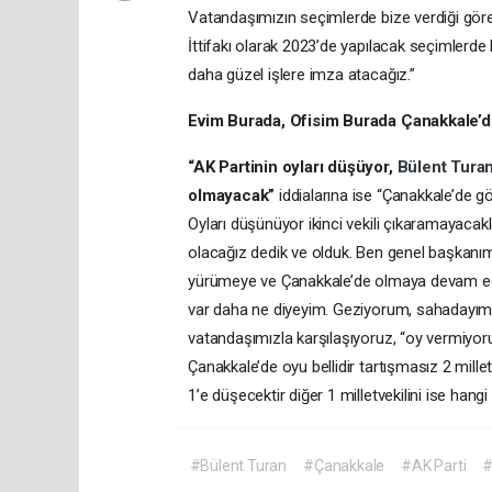
Vatandaşımızın seçimlerde bize verdiği göre
İttifakı olarak 2023’de yapılacak seçimlerd
daha güzel işlere imza atacağız.”
Evim Burada, Ofisim Burada Çanakkale
“AK Partinin oyları düşüyor,
Bülent Tura
olmayacak”
iddialarına ise “Çanakkale’de g
Oyları düşünüyor ikinci vekili çıkaramayacaklar
olacağız dedik ve olduk. Ben genel başkanım
yürümeye ve Çanakkale’de olmaya devam ed
var daha ne diyeyim. Geziyorum, sahadayım
vatandaşımızla karşılaşıyoruz, “oy vermiyor
Çanakkale’de oyu bellidir tartışmasız 2 millet
1’e düşecektir diğer 1 milletvekilini ise hangi 
#Bülent Turan
#Çanakkale
#AK Parti
#