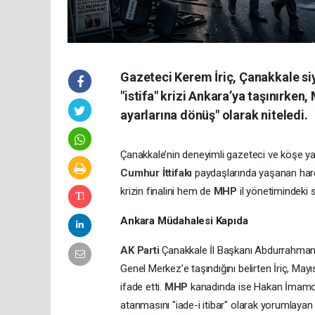
Gazeteci Kerem İriç, Çanakkale siya
"istifa" krizi Ankara’ya taşınırken
ayarlarına dönüş" olarak niteledi.
Çanakkale’nin deneyimli gazeteci ve köşe yaz
Cumhur İttifakı
paydaşlarında yaşanan harek
krizin finalini hem de
MHP
il yönetimindeki 
Ankara Müdahalesi Kapıda
AK Parti
Çanakkale İl Başkanı Abdurrahman 
Genel Merkez’e taşındığını belirten İriç, May
ifade etti.
MHP
kanadında ise Hakan İmamoğl
atanmasını "iade-i itibar" olarak yorumlayan