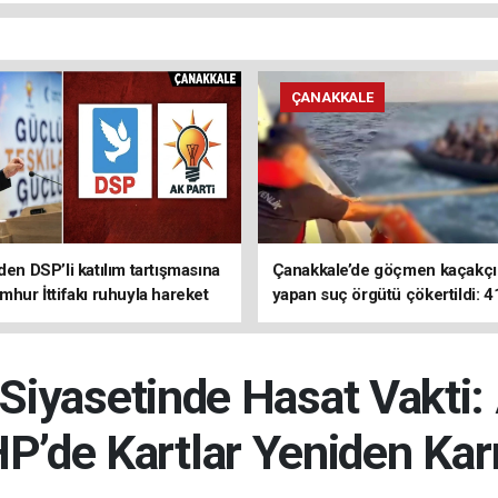
ÇANAKKALE
den DSP’li katılım tartışmasına
Çanakkale’de göçmen kaçakçıl
mhur İttifakı ruhuyla hareket
yapan suç örgütü çökertildi: 4
z
tutuklama
Siyasetinde Hasat Vakti: 
’de Kartlar Yeniden Karı