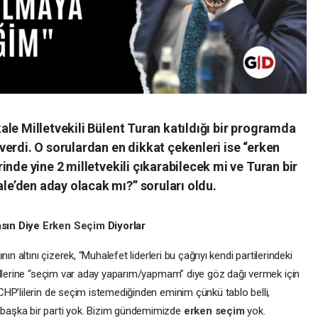
le Milletvekili Bülent Turan katıldığı bir programda
erdi. O sorulardan en dikkat çekenleri ise “erken
nde yine 2 milletvekili çıkarabilecek mi ve Turan bir
e’den aday olacak mı?” soruları oldu.
asın Diye
Erken Seçim
Diyorlar
nın altını çizerek, “Muhalefet liderleri bu çağrıyı kendi partilerindeki
illerine “seçim var aday yaparım/yapmam” diye göz dağı vermek için
HP’lilerin de seçim istemediğinden eminim çünkü tablo belli,
başka bir parti yok. Bizim gündemimizde
erken seçim
yok.