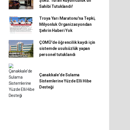
Şoku: Turan Kuyumculuk’un
Sahibi Tutuklandı!
Troya Yarı Maratonu'na Tepki,
Milyonluk Organizasyondan
Şehrin Haberi Yok
ÇOMÜ’de öğrencilik kaydı için
sistemde usulsüzlük yapan
personel tutuklandı
Çanakkale’de Sulama
Sistemlerine Yüzde Elli Hibe
Desteği