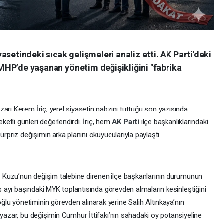
setindeki sıcak gelişmeleri analiz etti. AK Parti'deki
, MHP’de yaşanan yönetim değişikliğini "fabrika
arı Kerem İriç, yerel siyasetin nabzını tuttuğu son yazısında
etli günleri değerlendirdi. İriç, hem
AK Parti
ilçe başkanlıklarındaki
sürpriz değişimin arka planını okuyucularıyla paylaştı.
Kuzu’nun değişim talebine direnen ilçe başkanlarının durumunun
ıs ayı başındaki MYK toplantısında görevden almaların kesinleştiğini
u yönetiminin görevden alınarak yerine Salih Altınkaya’nın
 yazar, bu değişimin Cumhur İttifakı’nın sahadaki oy potansiyeline