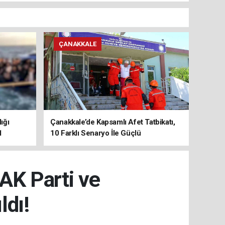
ÇANAKKALE
ığı
Çanakkale’de Kapsamlı Afet Tatbikatı,
1
10 Farklı Senaryo İle Güçlü
Koordinasyon
AK Parti ve
ldı!