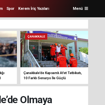
im
Spor
Kerem İriç Yazıları
Menü
ÇANAKKALE
ığı
Çanakkale’de Kapsamlı Afet Tatbikatı,
1
10 Farklı Senaryo İle Güçlü
Koordinasyon
le’de Olmaya