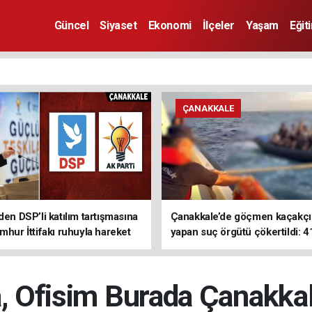
Güncel
Siyaset
Ekonomi
İlçeler
Yaşam
Eğit
ÇANAKKALE
den DSP’li katılım tartışmasına
Çanakkale’de göçmen kaçakçıl
mhur İttifakı ruhuyla hareket
yapan suç örgütü çökertildi: 4
z
tutuklama
, Ofisim Burada Çanakka