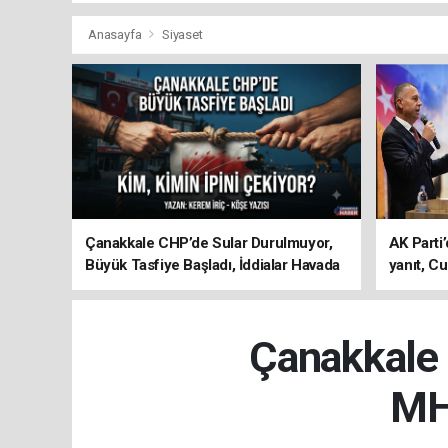
Anasayfa
Siyaset
Çanakkale CHP’de Sular Durulmuyor,
AK Parti’
Büyük Tasfiye Başladı, İddialar Havada
yanıt, Cu
Uçuşuyor
ediyoru
Çanakkale 
MHP