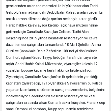
gemilerinden atılan top mermileri ile büyük hasar alan Tarihi
Gelibolu Yarımadası’ndaki Seddülbahir Kalesi, aradan geçen bir
asırlık zaman diliminde doğa şartları nedeniyle zarar gördü.
Harap haldeki kaleyi ayağa kaldırıp, açık hava müzesi haline
getirmek için Çanakkale Savaşları Gelibolu Tarihi Alan
Başkanlığı’nca 2015 yılında başlatılan restorasyon ve çevre
düzenlemesi çalışmaları tamamlandı. 18 Mart Şehitleri Anma
Günü ve Çanakkale Deniz Zaferi’nin 108’inci yıl dönümünde
Cumhurbaşkanı Recep Tayyip Erdoğan tarafından ziyarete
açıldı. Seddülbahir Kalesi Müzesinde, ziyaretçiler kalenin 17.
yüzyıldan bugüne kadar ki tarihi hakkında bilgilendiriliyor.
Ziyaretçiler, Çanakkale Savaşları’nın ilk şehitlerinin yer aldığı
kabristanı ziyaret edip, 1915 Çanakkale Savaşları’nın bu kalede
yaşanan kısımlarını, o dönemin savaş malzemelerini, belgelerini
inceleyebiliyor. Seddülbahir Kalesi’nin restorasyon ve kazı
çalışmaları sırasında çıkan Osmanlı asker künyeleri, Fransız cep
saati, Osmanlı el bombası, Krupp topu namlu temizleme