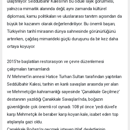
ulaştırılıyor. Seddülbahir Kalesi’nin bu ödüle layık görülmesi,
yalnızca mimarlık alanında değil; aynı zamanda kültürel
diplomasi, kamu politikaları ve uluslararası tanıtım açısından da
büyük bir kazanım olarak değerlendiriliyor. Bu önemli başarı,
Türkiye’nin tarihî mirasının dünya sahnesinde görünürlüğünü
artırırken, çağdaş mimarideki güçlü duruşunu da bir kez daha
ortaya koyuyor.
2015’te başlatılan restorasyon ve çevre düzenlemesi
çalışmaları tamamlandı
IV. Mehmet’in annesi Hatice Turhan Sultan tarafından yaptırılan
Seddülbahir Kalesi, tarihin en kanlı savaşları arasında yer alan
ve Mehmetçiğin kahramanlığı sayesinde ’Çanakkale Geçilmez’
destanının yazıldığı Çanakkale Savaşları’nda, boğazın
güvenliğinde çok önemli rol oynadı. 108 yıl önce ’yedi düvel’e
karşı Mehmetçik ile beraber karşı koyan kale, isabet eden top
atışlarıyla gazi oldu.
Çanakkale Boğazı’nı geçmek isteyen itilaf devletlerinin