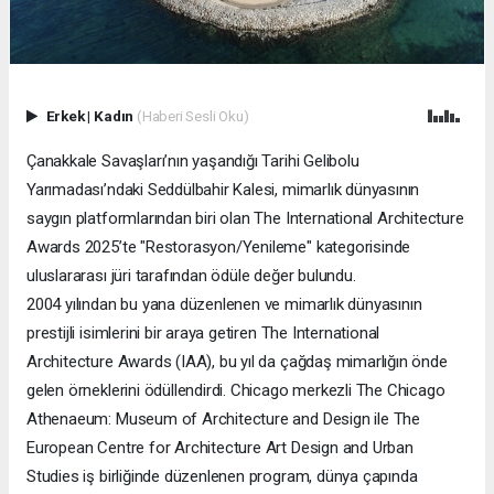
Erkek
|
Kadın
(Haberi Sesli Oku)
Çanakkale Savaşları’nın yaşandığı Tarihi Gelibolu
Yarımadası’ndaki Seddülbahir Kalesi, mimarlık dünyasının
saygın platformlarından biri olan The International Architecture
Awards 2025’te "Restorasyon/Yenileme" kategorisinde
uluslararası jüri tarafından ödüle değer bulundu.
2004 yılından bu yana düzenlenen ve mimarlık dünyasının
prestijli isimlerini bir araya getiren The International
Architecture Awards (IAA), bu yıl da çağdaş mimarlığın önde
gelen örneklerini ödüllendirdi. Chicago merkezli The Chicago
Athenaeum: Museum of Architecture and Design ile The
European Centre for Architecture Art Design and Urban
Studies iş birliğinde düzenlenen program, dünya çapında