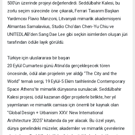
500’ün üzerinde projeyi değerlendirdi. Seddülbahir Kalesi, bu
zorlu seçim sürecinde öne çıkarak, Ferrari Tasarım Başkan
Yardımcısı Flavio Manzoni, Litvanyalı mimarlık akademisyeni
Almantas Samalaviius, Studio Cho’dan Chen-Yu Chiu ve
UNITEDLAB’den Sang Dae Lee gibi seçkin isimlerden oluşan jüri
tarafından ödüle layık görüldü.
Türkiye için uluslararası bir başarı
20 Eylül Cumartesi günü Atina’da gerçekleşecek tören
öncesinde, ödül alan projelerin yer aldığı "The City and the
World" temalı sergi, 19 Eylül-5 Ekim tarihlerinde Contemporary
Space Athens’te mimarlık dünyasına sunulacak. Seddülbahir
Kalesi projesi, ödül kazanan diğer projelerle birlikte, her yıl
yayımlanan ve mimarlık camiası için önemli bir kaynak olan
"Global Design + Urbanism XXV: New International
Architecture 2025" kitabında da yer alacak. Bu özel yayın,
dünya genelindeki müzeler, akademiler ve mimarlık çevrelerine