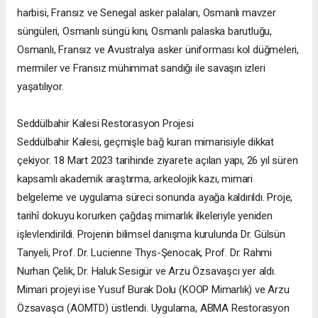
harbisi, Fransız ve Senegal asker palaları, Osmanlı mavzer
süngüleri, Osmanlı süngü kını, Osmanlı palaska barutluğu,
Osmanlı, Fransız ve Avustralya asker üniforması kol düğmeleri,
mermiler ve Fransız mühimmat sandığı ile savaşın izleri
yaşatılıyor.
Seddülbahir Kalesi Restorasyon Projesi
Seddülbahir Kalesi, geçmişle bağ kuran mimarisiyle dikkat
çekiyor. 18 Mart 2023 tarihinde ziyarete açılan yapı, 26 yıl süren
kapsamlı akademik araştırma, arkeolojik kazı, mimari
belgeleme ve uygulama süreci sonunda ayağa kaldırıldı. Proje,
tarihî dokuyu korurken çağdaş mimarlık ilkeleriyle yeniden
işlevlendirildi. Projenin bilimsel danışma kurulunda Dr. Gülsün
Tanyeli, Prof. Dr. Lucienne Thys-Şenocak, Prof. Dr. Rahmi
Nurhan Çelik, Dr. Haluk Sesigür ve Arzu Özsavaşcı yer aldı.
Mimari projeyi ise Yusuf Burak Dolu (KOOP Mimarlık) ve Arzu
Özsavaşcı (AOMTD) üstlendi. Uygulama, ABMA Restorasyon