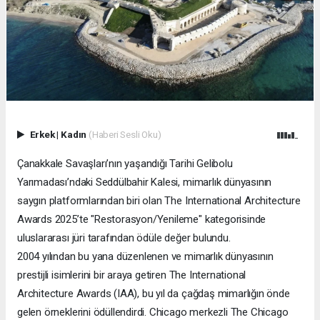
Erkek
|
Kadın
(Haberi Sesli Oku)
Çanakkale Savaşları’nın yaşandığı Tarihi Gelibolu
Yarımadası’ndaki Seddülbahir Kalesi, mimarlık dünyasının
saygın platformlarından biri olan The International Architecture
Awards 2025’te "Restorasyon/Yenileme" kategorisinde
uluslararası jüri tarafından ödüle değer bulundu.
2004 yılından bu yana düzenlenen ve mimarlık dünyasının
prestijli isimlerini bir araya getiren The International
Architecture Awards (IAA), bu yıl da çağdaş mimarlığın önde
gelen örneklerini ödüllendirdi. Chicago merkezli The Chicago