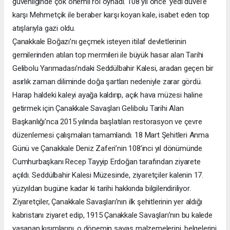
güvenliğinde çok önemli rol oynadı. 108 yıl önce ’yedi düvel’e
karşı Mehmetçik ile beraber karşı koyan kale, isabet eden top
atışlarıyla gazi oldu.
Çanakkale Boğazı’nı geçmek isteyen itilaf devletlerinin
gemilerinden atılan top mermileri ile büyük hasar alan Tarihi
Gelibolu Yarımadası’ndaki Seddülbahir Kalesi, aradan geçen bir
asırlık zaman diliminde doğa şartları nedeniyle zarar gördü.
Harap haldeki kaleyi ayağa kaldırıp, açık hava müzesi haline
getirmek için Çanakkale Savaşları Gelibolu Tarihi Alan
Başkanlığı’nca 2015 yılında başlatılan restorasyon ve çevre
düzenlemesi çalışmaları tamamlandı. 18 Mart Şehitleri Anma
Günü ve Çanakkale Deniz Zaferi’nin 108’inci yıl dönümünde
Cumhurbaşkanı Recep Tayyip Erdoğan tarafından ziyarete
açıldı. Seddülbahir Kalesi Müzesinde, ziyaretçiler kalenin 17.
yüzyıldan bugüne kadar ki tarihi hakkında bilgilendiriliyor.
Ziyaretçiler, Çanakkale Savaşları’nın ilk şehitlerinin yer aldığı
kabristanı ziyaret edip, 1915 Çanakkale Savaşları’nın bu kalede
yaşanan kısımlarını, o dönemin savaş malzemelerini, belgelerini