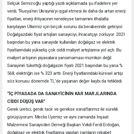
Selçuk Semizoğlu yaptığı yazılı açıklamada şu ifadelere yer
verdi; “Rusya'nın Ukrayna'yı işgal etmesi ile daha da artan enerji
fiyatları, enerji ihtiyacının neredeyse tamamını ithalatla
karşılayan Ülkemiz için birçok sorunu da beraberinde getiriyor.
Doğalgazdaki fiyat artışları sanayiciyi, ihracatçıyı zorluyor. 2021
başından bu yana sanayide kullanılan doğalgaz ve elektrik
fiyatlarındaki yükseliş çok ciddi maliyet artışlarına yol açtı. Bu
maliyet artışının piyasalara yansımaması mümkün değil.
Sanayinin tükettiği doğalgazın fiyatı 2021 başından bu yana %
568, elektriğin ise % 323 arttı. Enerji fiyatlarındaki küresel artışı
söz konusu dönemde TL'de yaşanan değer kaybı da tetikledi.
“İÇ PİYASADA DA SANAYİCİNİN KAR MARJLARINDA
CİDDİ DÜŞÜŞ VAR”
Gerek üretici, gerek tacir ve gerekse esnaflarımız ile sürekli
görüşüyorum. Meclis Üyemiz ve aynı zamanda İnşaat
Malzemesi Sanayicileri Derneği Başkan Vekili Ferdi Erdoğan,
doğalgaz ve elektrik fiyatlarına yapılan zamların rekabet