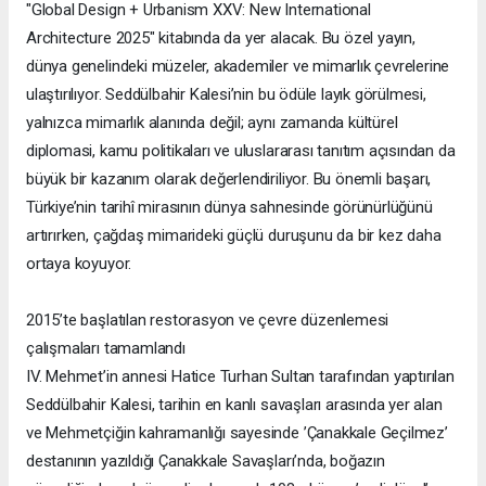
"Global Design + Urbanism XXV: New International
Architecture 2025" kitabında da yer alacak. Bu özel yayın,
dünya genelindeki müzeler, akademiler ve mimarlık çevrelerine
ulaştırılıyor. Seddülbahir Kalesi’nin bu ödüle layık görülmesi,
yalnızca mimarlık alanında değil; aynı zamanda kültürel
diplomasi, kamu politikaları ve uluslararası tanıtım açısından da
büyük bir kazanım olarak değerlendiriliyor. Bu önemli başarı,
Türkiye’nin tarihî mirasının dünya sahnesinde görünürlüğünü
artırırken, çağdaş mimarideki güçlü duruşunu da bir kez daha
ortaya koyuyor.
2015’te başlatılan restorasyon ve çevre düzenlemesi
çalışmaları tamamlandı
IV. Mehmet’in annesi Hatice Turhan Sultan tarafından yaptırılan
Seddülbahir Kalesi, tarihin en kanlı savaşları arasında yer alan
ve Mehmetçiğin kahramanlığı sayesinde ’Çanakkale Geçilmez’
destanının yazıldığı Çanakkale Savaşları’nda, boğazın