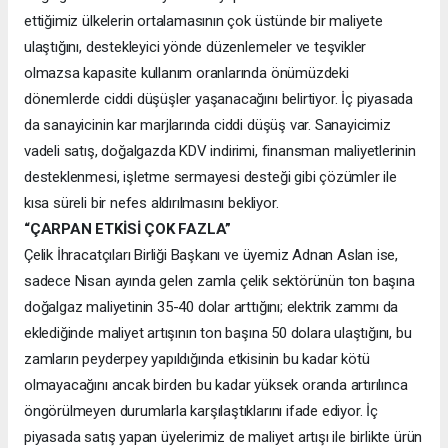
ettiğimiz ülkelerin ortalamasının çok üstünde bir maliyete
ulaştığını, destekleyici yönde düzenlemeler ve teşvikler
olmazsa kapasite kullanım oranlarında önümüzdeki
dönemlerde ciddi düşüşler yaşanacağını belirtiyor. İç piyasada
da sanayicinin kar marjlarında ciddi düşüş var. Sanayicimiz
vadeli satış, doğalgazda KDV indirimi, finansman maliyetlerinin
desteklenmesi, işletme sermayesi desteği gibi çözümler ile
kısa süreli bir nefes aldırılmasını bekliyor.
“ÇARPAN ETKİSİ ÇOK FAZLA”
Çelik İhracatçıları Birliği Başkanı ve üyemiz Adnan Aslan ise,
sadece Nisan ayında gelen zamla çelik sektörünün ton başına
doğalgaz maliyetinin 35-40 dolar arttığını; elektrik zammı da
eklediğinde maliyet artışının ton başına 50 dolara ulaştığını, bu
zamların peyderpey yapıldığında etkisinin bu kadar kötü
olmayacağını ancak birden bu kadar yüksek oranda artırılınca
öngörülmeyen durumlarla karşılaştıklarını ifade ediyor. İç
piyasada satış yapan üyelerimiz de maliyet artışı ile birlikte ürün