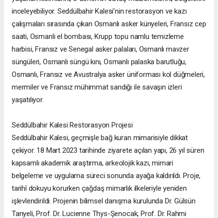
inceleyebiliyor. Seddülbahir Kalesi’nin restorasyon ve kazı
çalışmaları sırasında çıkan Osmanlı asker künyeleri, Fransız cep
saati, Osmanlı el bombası, Krupp topu namlu temizleme
harbisi, Fransız ve Senegal asker palaları, Osmanlı mavzer
süngüleri, Osmanlı süngü kını, Osmanlı palaska barutluğu,
Osmanlı, Fransız ve Avustralya asker üniforması kol düğmeleri,
mermiler ve Fransız mühimmat sandığı ile savaşın izleri
yaşatılıyor.
Seddülbahir Kalesi Restorasyon Projesi
Seddülbahir Kalesi, geçmişle bağ kuran mimarisiyle dikkat
çekiyor. 18 Mart 2023 tarihinde ziyarete açılan yapı, 26 yıl süren
kapsamlı akademik araştırma, arkeolojik kazı, mimari
belgeleme ve uygulama süreci sonunda ayağa kaldırıldı. Proje,
tarihî dokuyu korurken çağdaş mimarlık ilkeleriyle yeniden
işlevlendirildi. Projenin bilimsel danışma kurulunda Dr. Gülsün
Tanyeli, Prof. Dr. Lucienne Thys-Şenocak, Prof. Dr. Rahmi