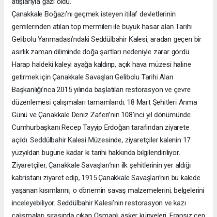
atışlarıyla gazi oldu.
Çanakkale Boğazı’nı geçmek isteyen itilaf devletlerinin
gemilerinden atılan top mermileri ile büyük hasar alan Tarihi
Gelibolu Yarımadası’ndaki Seddülbahir Kalesi, aradan geçen bir
asırlık zaman diliminde doğa şartları nedeniyle zarar gördü.
Harap haldeki kaleyi ayağa kaldırıp, açık hava müzesi haline
getirmek için Çanakkale Savaşları Gelibolu Tarihi Alan
Başkanlığı’nca 2015 yılında başlatılan restorasyon ve çevre
düzenlemesi çalışmaları tamamlandı. 18 Mart Şehitleri Anma
Günü ve Çanakkale Deniz Zaferi’nin 108’inci yıl dönümünde
Cumhurbaşkanı Recep Tayyip Erdoğan tarafından ziyarete
açıldı. Seddülbahir Kalesi Müzesinde, ziyaretçiler kalenin 17.
yüzyıldan bugüne kadar ki tarihi hakkında bilgilendiriliyor.
Ziyaretçiler, Çanakkale Savaşları’nın ilk şehitlerinin yer aldığı
kabristanı ziyaret edip, 1915 Çanakkale Savaşları’nın bu kalede
yaşanan kısımlarını, o dönemin savaş malzemelerini, belgelerini
inceleyebiliyor. Seddülbahir Kalesi’nin restorasyon ve kazı
çalışmaları sırasında çıkan Osmanlı asker künyeleri, Fransız cep