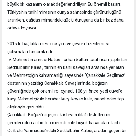
büyük bir kazanım olarak değerlendiriliyor. Bu önemli başarı,
Türkiye’nin tarihî mirasının dünya sahnesinde görünürlüğünü
artırırken, çağdaş mimarideki güçlü duruşunu da bir kez daha
ortaya koyuyor.
2015’te başlatılan restorasyon ve çevre düzenlemesi
çalışmaları tamamlandı
IV. Mehmet’in annesi Hatice Turhan Sultan tarafından yaptırılan
Seddülbahir Kalesi, tarihin en kanlı savaşları arasında yer alan
ve Mehmetçiğin kahramanlığı sayesinde ’Çanakkale Geçilmez’
destanının yazıldığı Çanakkale Savaşları’nda, boğazın
güvenliğinde çok önemli rol oynadı. 108 yıl önce ’yedi düvel’e
karşı Mehmetçik ile beraber karşı koyan kale, isabet eden top
atışlarıyla gazi oldu.
Çanakkale Boğazı’nı geçmek isteyen itilaf devletlerinin
gemilerinden atılan top mermileri ile büyük hasar alan Tarihi
Gelibolu Yarımadası’ndaki Seddülbahir Kalesi, aradan geçen bir