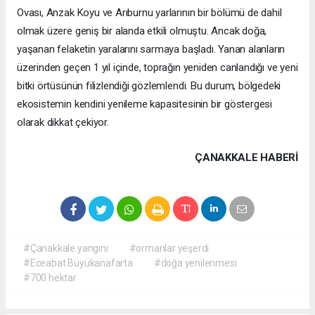
Ovası, Anzak Koyu ve Arıburnu yarlarının bir bölümü de dahil
olmak üzere geniş bir alanda etkili olmuştu. Ancak doğa,
yaşanan felaketin yaralarını sarmaya başladı. Yanan alanların
üzerinden geçen 1 yıl içinde, toprağın yeniden canlandığı ve yeni
bitki örtüsünün filizlendiği gözlemlendi. Bu durum, bölgedeki
ekosistemin kendini yenileme kapasitesinin bir göstergesi
olarak dikkat çekiyor.
ÇANAKKALE HABERİ
#Çanakkale yangını
#ormanlar yeşerdi
#Eceabat Büyükanafarta
#doğa yenilenmesi
#700 hektar