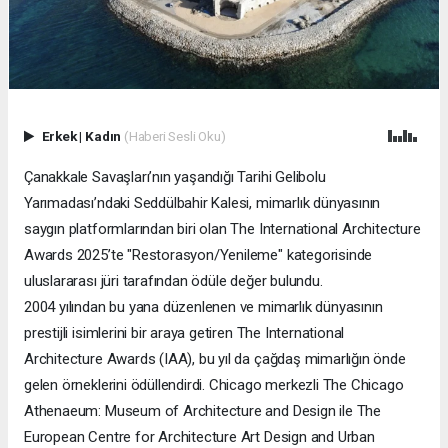
Erkek
|
Kadın
(Haberi Sesli Oku)
Çanakkale Savaşları’nın yaşandığı Tarihi Gelibolu
Yarımadası’ndaki Seddülbahir Kalesi, mimarlık dünyasının
saygın platformlarından biri olan The International Architecture
Awards 2025’te "Restorasyon/Yenileme" kategorisinde
uluslararası jüri tarafından ödüle değer bulundu.
2004 yılından bu yana düzenlenen ve mimarlık dünyasının
prestijli isimlerini bir araya getiren The International
Architecture Awards (IAA), bu yıl da çağdaş mimarlığın önde
gelen örneklerini ödüllendirdi. Chicago merkezli The Chicago
Athenaeum: Museum of Architecture and Design ile The
European Centre for Architecture Art Design and Urban