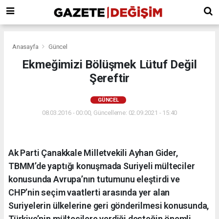
Anasayfa
Güncel
Ekmeğimizi Bölüşmek Lütuf Değil
Şereftir
GÜNCEL
08.03.2016 - 00:00, Güncelleme: 02.09.2021 - 15:40
Ak Parti Çanakkale Milletvekili Ayhan Gider,
TBMM’de yaptığı konuşmada Suriyeli mülteciler
konusunda Avrupa’nın tutumunu eleştirdi ve
CHP’nin seçim vaatlerti arasında yer alan
Suriyelerin ülkelerine geri gönderilmesi konusunda,
Türkiye’nin mültecilere verdiği desteğin önemli