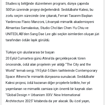
Studies iş birliğinde düzenlenen program, dünya çapında
500’ün üzerinde projeyi değerlendirdi. Seddülbahir Kalesi, bu
zorlu seçim sürecinde öne çıkarak, Ferrari Tasarım Başkan
Yardımcısı Flavio Manzoni, Litvanyalı mimarlık akademisyeni
Almantas Samalaviius, Studio Cho’dan Chen-Yu Chiu ve
UNITEDLAB’den Sang Dae Lee gibi seçkin isimlerden oluşan jüri
tarafından ödüle layık görüldü.
Türkiye için uluslararası bir başarı
20 Eylül Cumartesi günü Atina’da gerçekleşecek tören
öncesinde, ödül alan projelerin yer aldığı "The City and the
World" temalı sergi, 19 Eylül-5 Ekim tarihlerinde Contemporary
Space Athens’te mimarlık dünyasına sunulacak. Seddülbahir
Kalesi projesi, ödül kazanan diğer projelerle birlikte, her yıl
yayımlanan ve mimarlık camiası için önemli bir kaynak olan
"Global Design + Urbanism XXV: New International
Architecture 2025" kitabında da yer alacak. Bu özel yayın,