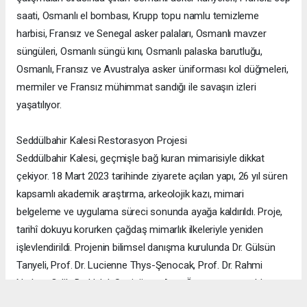
saati, Osmanlı el bombası, Krupp topu namlu temizleme
harbisi, Fransız ve Senegal asker palaları, Osmanlı mavzer
süngüleri, Osmanlı süngü kını, Osmanlı palaska barutluğu,
Osmanlı, Fransız ve Avustralya asker üniforması kol düğmeleri,
mermiler ve Fransız mühimmat sandığı ile savaşın izleri
yaşatılıyor.
Seddülbahir Kalesi Restorasyon Projesi
Seddülbahir Kalesi, geçmişle bağ kuran mimarisiyle dikkat
çekiyor. 18 Mart 2023 tarihinde ziyarete açılan yapı, 26 yıl süren
kapsamlı akademik araştırma, arkeolojik kazı, mimari
belgeleme ve uygulama süreci sonunda ayağa kaldırıldı. Proje,
tarihî dokuyu korurken çağdaş mimarlık ilkeleriyle yeniden
işlevlendirildi. Projenin bilimsel danışma kurulunda Dr. Gülsün
Tanyeli, Prof. Dr. Lucienne Thys-Şenocak, Prof. Dr. Rahmi
Nurhan Çelik, Dr. Haluk Sesigür ve Arzu Özsavaşcı yer aldı.
Mimari projeyi ise Yusuf Burak Dolu (KOOP Mimarlık) ve Arzu