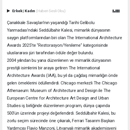
Erkek
|
Kadın
(Haberi Sesli Oku)
Çanakkale Savaşları’nın yaşandığı Tarihi Gelibolu
Yarımadası’ndaki Seddülbahir Kalesi, mimarlık dünyasının
saygın platformlarından biri olan The International Architecture
Awards 2025’te "Restorasyon/Yenileme" kategorisinde
uluslararası jüri tarafından ödüle değer bulundu.
2004 yılından bu yana düzenlenen ve mimarlık dünyasının
prestijli isimlerini bir araya getiren The International
Architecture Awards (IAA), bu yıl da çağdaş mimarlığın önde
gelen örneklerini ödüllendirdi. Chicago merkezli The Chicago
Athenaeum: Museum of Architecture and Design ile The
European Centre for Architecture Art Design and Urban
Studies iş birliğinde düzenlenen program, dünya çapında
500’ün üzerinde projeyi değerlendirdi. Seddülbahir Kalesi, bu
zorlu seçim sürecinde öne çıkarak, Ferrari Tasarım Başkan
Yardımcısı Flavio Manzoni, Litvanyalı mimarlık akademisyeni