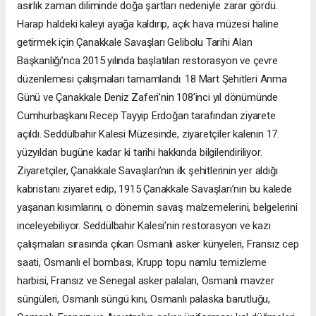
asırlık zaman diliminde doğa şartları nedeniyle zarar gördü.
Harap haldeki kaleyi ayağa kaldırıp, açık hava müzesi haline
getirmek için Çanakkale Savaşları Gelibolu Tarihi Alan
Başkanlığı’nca 2015 yılında başlatılan restorasyon ve çevre
düzenlemesi çalışmaları tamamlandı. 18 Mart Şehitleri Anma
Günü ve Çanakkale Deniz Zaferi’nin 108’inci yıl dönümünde
Cumhurbaşkanı Recep Tayyip Erdoğan tarafından ziyarete
açıldı. Seddülbahir Kalesi Müzesinde, ziyaretçiler kalenin 17.
yüzyıldan bugüne kadar ki tarihi hakkında bilgilendiriliyor.
Ziyaretçiler, Çanakkale Savaşları’nın ilk şehitlerinin yer aldığı
kabristanı ziyaret edip, 1915 Çanakkale Savaşları’nın bu kalede
yaşanan kısımlarını, o dönemin savaş malzemelerini, belgelerini
inceleyebiliyor. Seddülbahir Kalesi’nin restorasyon ve kazı
çalışmaları sırasında çıkan Osmanlı asker künyeleri, Fransız cep
saati, Osmanlı el bombası, Krupp topu namlu temizleme
harbisi, Fransız ve Senegal asker palaları, Osmanlı mavzer
süngüleri, Osmanlı süngü kını, Osmanlı palaska barutluğu,