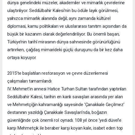
dünya genelindeki müzeler, akademiler ve mimarlık çevrelerine
ulaştırılıyor. Seddülbahir Kalesi’nin bu ödüle layık görülmesi,
yalnızca mimarlık alanında değil; aynı zamanda kültürel
diplomasi, kamu politikaları ve uluslararası tanıtım açısından da
büyük bir kazanım olarak değerlendiriliyor. Bu önemli başarı,
Türkiye’nin tarihî mirasının dünya sahnesinde görünürlüğünü
artırırken, çağdaş mimarideki güçlü duruşunu da bir kez daha
ortaya koyuyor.
2015’te başlatılan restorasyon ve çevre düzenlemesi
çalışmaları tamamlandı
IV. Mehmet’in annesi Hatice Turhan Sultan tarafından yaptırılan
Seddülbahir Kalesi, tarihin en kanlı savaşları arasında yer alan
ve Mehmetçiğin kahramanlığı sayesinde ’Çanakkale Geçilmez’
destanının yazıldığı Çanakkale Savaşları’nda, boğazın
güvenliğinde çok önemli rol oynadı. 108 yıl önce ’yedi düvel’e
karşı Mehmetçik ile beraber karşı koyan kale, isabet eden top