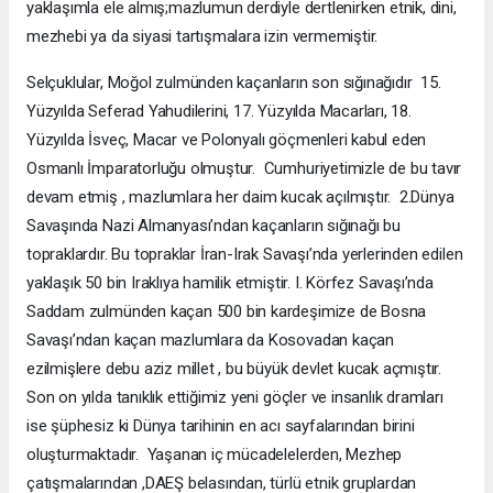
yaklaşımla ele almış;mazlumun derdiyle dertlenirken etnik, dini,
mezhebi ya da siyasi tartışmalara izin vermemiştir.
Selçuklular, Moğol zulmünden kaçanların son sığınağıdır 15.
Yüzyılda Seferad Yahudilerini, 17. Yüzyılda Macarları, 18.
Yüzyılda İsveç, Macar ve Polonyalı göçmenleri kabul eden
Osmanlı İmparatorluğu olmuştur. Cumhuriyetimizle de bu tavır
devam etmiş , mazlumlara her daim kucak açılmıştır. 2.Dünya
Savaşında Nazi Almanyası’ndan kaçanların sığınağı bu
topraklardır. Bu topraklar İran-Irak Savaşı’nda yerlerinden edilen
yaklaşık 50 bin Iraklıya hamilik etmiştir. I. Körfez Savaşı’nda
Saddam zulmünden kaçan 500 bin kardeşimize de Bosna
Savaşı’ndan kaçan mazlumlara da Kosovadan kaçan
ezilmişlere debu aziz millet , bu büyük devlet kucak açmıştır.
Son on yılda tanıklık ettiğimiz yeni göçler ve insanlık dramları
ise şüphesiz ki Dünya tarihinin en acı sayfalarından birini
oluşturmaktadır. Yaşanan iç mücadelelerden, Mezhep
çatışmalarından ,DAEŞ belasından, türlü etnik gruplardan