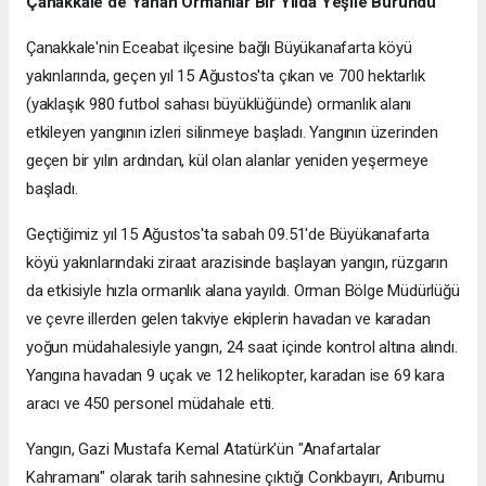
Çanakkale'de Yanan Ormanlar Bir Yılda Yeşile Büründü
Çanakkale'nin Eceabat ilçesine bağlı Büyükanafarta köyü
yakınlarında, geçen yıl 15 Ağustos'ta çıkan ve 700 hektarlık
(yaklaşık 980 futbol sahası büyüklüğünde) ormanlık alanı
etkileyen yangının izleri silinmeye başladı. Yangının üzerinden
geçen bir yılın ardından, kül olan alanlar yeniden yeşermeye
başladı.
Geçtiğimiz yıl 15 Ağustos'ta sabah 09.51'de Büyükanafarta
köyü yakınlarındaki ziraat arazisinde başlayan yangın, rüzgarın
da etkisiyle hızla ormanlık alana yayıldı. Orman Bölge Müdürlüğü
ve çevre illerden gelen takviye ekiplerin havadan ve karadan
yoğun müdahalesiyle yangın, 24 saat içinde kontrol altına alındı.
Yangına havadan 9 uçak ve 12 helikopter, karadan ise 69 kara
aracı ve 450 personel müdahale etti.
Yangın, Gazi Mustafa Kemal Atatürk'ün "Anafartalar
Kahramanı" olarak tarih sahnesine çıktığı Conkbayırı, Arıburnu