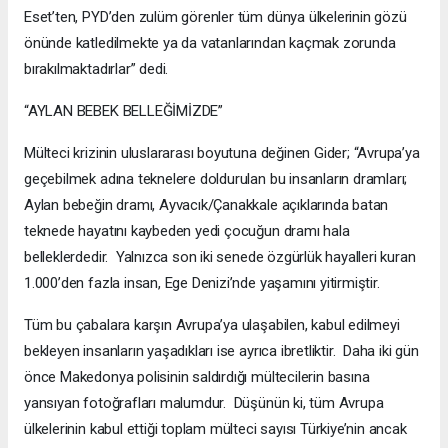
Eset’ten, PYD’den zulüm görenler tüm dünya ülkelerinin gözü
önünde katledilmekte ya da vatanlarından kaçmak zorunda
bırakılmaktadırlar” dedi.
“AYLAN BEBEK BELLEĞİMİZDE”
Mülteci krizinin uluslararası boyutuna değinen Gider; “Avrupa’ya
geçebilmek adına teknelere doldurulan bu insanların dramları;
Aylan bebeğin dramı, Ayvacık/Çanakkale açıklarında batan
teknede hayatını kaybeden yedi çocuğun dramı hala
belleklerdedir. Yalnızca son iki senede özgürlük hayalleri kuran
1.000’den fazla insan, Ege Denizi’nde yaşamını yitirmiştir.
Tüm bu çabalara karşın Avrupa’ya ulaşabilen, kabul edilmeyi
bekleyen insanların yaşadıkları ise ayrıca ibretliktir. Daha iki gün
önce Makedonya polisinin saldırdığı mültecilerin basına
yansıyan fotoğrafları malumdur. Düşünün ki, tüm Avrupa
ülkelerinin kabul ettiği toplam mülteci sayısı Türkiye’nin ancak