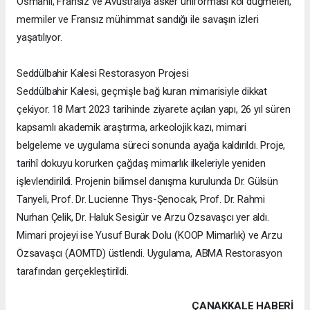
Osmanlı, Fransız ve Avustralya asker üniforması kol düğmeleri,
mermiler ve Fransız mühimmat sandığı ile savaşın izleri
yaşatılıyor.
Seddülbahir Kalesi Restorasyon Projesi
Seddülbahir Kalesi, geçmişle bağ kuran mimarisiyle dikkat
çekiyor. 18 Mart 2023 tarihinde ziyarete açılan yapı, 26 yıl süren
kapsamlı akademik araştırma, arkeolojik kazı, mimari
belgeleme ve uygulama süreci sonunda ayağa kaldırıldı. Proje,
tarihî dokuyu korurken çağdaş mimarlık ilkeleriyle yeniden
işlevlendirildi. Projenin bilimsel danışma kurulunda Dr. Gülsün
Tanyeli, Prof. Dr. Lucienne Thys-Şenocak, Prof. Dr. Rahmi
Nurhan Çelik, Dr. Haluk Sesigür ve Arzu Özsavaşcı yer aldı.
Mimari projeyi ise Yusuf Burak Dolu (KOOP Mimarlık) ve Arzu
Özsavaşcı (AOMTD) üstlendi. Uygulama, ABMA Restorasyon
tarafından gerçekleştirildi.
ÇANAKKALE HABERİ