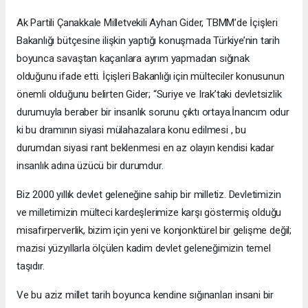
Ak Partili Çanakkale Milletvekili Ayhan Gider, TBMM’de İçişleri
Bakanlığı bütçesine ilişkin yaptığı konuşmada Türkiye’nin tarih
boyunca savaştan kaçanlara ayrım yapmadan sığınak
olduğunu ifade etti. İçişleri Bakanlığı için mülteciler konusunun
önemli olduğunu belirten Gider; “Suriye ve Irak’taki devletsizlik
durumuyla beraber bir insanlık sorunu çıktı ortaya.İnancım odur
ki bu dramının siyasi mülahazalara konu edilmesi , bu
durumdan siyasi rant beklenmesi en az olayın kendisi kadar
insanlık adına üzücü bir durumdur.
Biz 2000 yıllık devlet geleneğine sahip bir milletiz. Devletimizin
ve milletimizin mülteci kardeşlerimize karşı göstermiş olduğu
misafirperverlik, bizim için yeni ve konjonktürel bir gelişme değil;
mazisi yüzyıllarla ölçülen kadim devlet geleneğimizin temel
taşıdır.
Ve bu aziz millet tarih boyunca kendine sığınanları insani bir