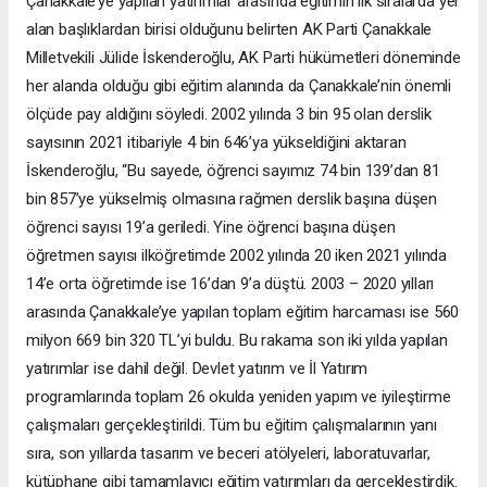
Çanakkale’ye yapılan yatırımlar arasında eğitimin ilk sıralarda yer
alan başlıklardan birisi olduğunu belirten AK Parti Çanakkale
Milletvekili Jülide İskenderoğlu, AK Parti hükümetleri döneminde
her alanda olduğu gibi eğitim alanında da Çanakkale’nin önemli
ölçüde pay aldığını söyledi. 2002 yılında 3 bin 95 olan derslik
sayısının 2021 itibariyle 4 bin 646’ya yükseldiğini aktaran
İskenderoğlu, “Bu sayede, öğrenci sayımız 74 bin 139’dan 81
bin 857’ye yükselmiş olmasına rağmen derslik başına düşen
öğrenci sayısı 19’a geriledi. Yine öğrenci başına düşen
öğretmen sayısı ilköğretimde 2002 yılında 20 iken 2021 yılında
14’e orta öğretimde ise 16’dan 9’a düştü. 2003 – 2020 yılları
arasında Çanakkale’ye yapılan toplam eğitim harcaması ise 560
milyon 669 bin 320 TL’yi buldu. Bu rakama son iki yılda yapılan
yatırımlar ise dahil değil. Devlet yatırım ve İl Yatırım
programlarında toplam 26 okulda yeniden yapım ve iyileştirme
çalışmaları gerçekleştirildi. Tüm bu eğitim çalışmalarının yanı
sıra, son yıllarda tasarım ve beceri atölyeleri, laboratuvarlar,
kütüphane gibi tamamlayıcı eğitim yatırımları da gerçekleştirdik.