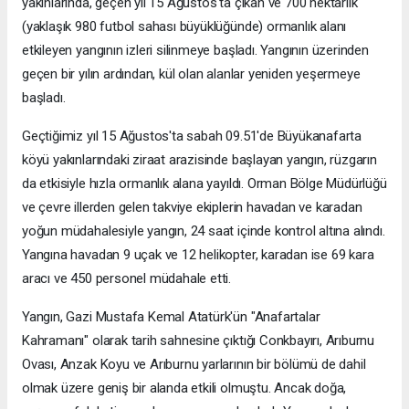
yakınlarında, geçen yıl 15 Ağustos'ta çıkan ve 700 hektarlık
(yaklaşık 980 futbol sahası büyüklüğünde) ormanlık alanı
etkileyen yangının izleri silinmeye başladı. Yangının üzerinden
geçen bir yılın ardından, kül olan alanlar yeniden yeşermeye
başladı.
Geçtiğimiz yıl 15 Ağustos'ta sabah 09.51'de Büyükanafarta
köyü yakınlarındaki ziraat arazisinde başlayan yangın, rüzgarın
da etkisiyle hızla ormanlık alana yayıldı. Orman Bölge Müdürlüğü
ve çevre illerden gelen takviye ekiplerin havadan ve karadan
yoğun müdahalesiyle yangın, 24 saat içinde kontrol altına alındı.
Yangına havadan 9 uçak ve 12 helikopter, karadan ise 69 kara
aracı ve 450 personel müdahale etti.
Yangın, Gazi Mustafa Kemal Atatürk'ün "Anafartalar
Kahramanı" olarak tarih sahnesine çıktığı Conkbayırı, Arıburnu
Ovası, Anzak Koyu ve Arıburnu yarlarının bir bölümü de dahil
olmak üzere geniş bir alanda etkili olmuştu. Ancak doğa,