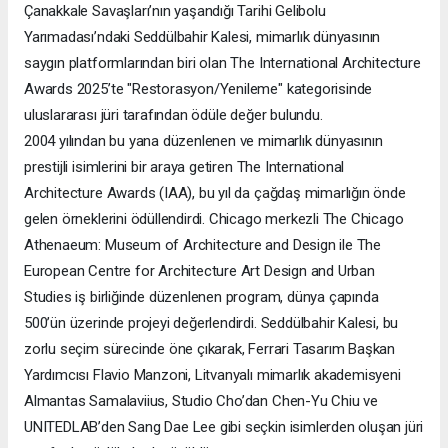
Çanakkale Savaşları’nın yaşandığı Tarihi Gelibolu
Yarımadası’ndaki Seddülbahir Kalesi, mimarlık dünyasının
saygın platformlarından biri olan The International Architecture
Awards 2025’te "Restorasyon/Yenileme" kategorisinde
uluslararası jüri tarafından ödüle değer bulundu.
2004 yılından bu yana düzenlenen ve mimarlık dünyasının
prestijli isimlerini bir araya getiren The International
Architecture Awards (IAA), bu yıl da çağdaş mimarlığın önde
gelen örneklerini ödüllendirdi. Chicago merkezli The Chicago
Athenaeum: Museum of Architecture and Design ile The
European Centre for Architecture Art Design and Urban
Studies iş birliğinde düzenlenen program, dünya çapında
500’ün üzerinde projeyi değerlendirdi. Seddülbahir Kalesi, bu
zorlu seçim sürecinde öne çıkarak, Ferrari Tasarım Başkan
Yardımcısı Flavio Manzoni, Litvanyalı mimarlık akademisyeni
Almantas Samalaviius, Studio Cho’dan Chen-Yu Chiu ve
UNITEDLAB’den Sang Dae Lee gibi seçkin isimlerden oluşan jüri