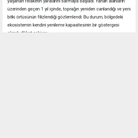
yaşanan felaketin yaralarını sarmaya başladı. Yanan alanların
üzerinden geçen 1 yıl içinde, toprağın yeniden canlandığı ve yeni
bitki örtüsünün filizlendiği gözlemlendi. Bu durum, bölgedeki
ekosistemin kendini yenileme kapasitesinin bir göstergesi
olarak dikkat çekiyor.
ÇANAKKALE HABERİ
#Çanakkale yangını
#ormanlar yeşerdi
#Eceabat Büyükanafarta
#doğa yenilenmesi
#700 hektar