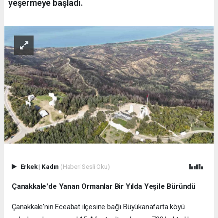
yeşermeye başladı.
Erkek
|
Kadın
(Haberi Sesli Oku)
Çanakkale'de Yanan Ormanlar Bir Yılda Yeşile Büründü
Çanakkale'nin Eceabat ilçesine bağlı Büyükanafarta köyü