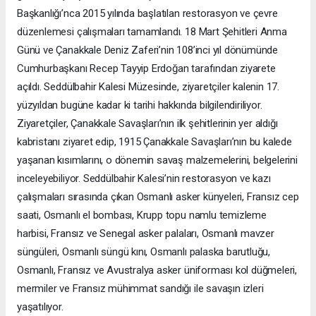
Başkanlığı’nca 2015 yılında başlatılan restorasyon ve çevre
düzenlemesi çalışmaları tamamlandı. 18 Mart Şehitleri Anma
Günü ve Çanakkale Deniz Zaferi’nin 108’inci yıl dönümünde
Cumhurbaşkanı Recep Tayyip Erdoğan tarafından ziyarete
açıldı. Seddülbahir Kalesi Müzesinde, ziyaretçiler kalenin 17.
yüzyıldan bugüne kadar ki tarihi hakkında bilgilendiriliyor.
Ziyaretçiler, Çanakkale Savaşları’nın ilk şehitlerinin yer aldığı
kabristanı ziyaret edip, 1915 Çanakkale Savaşları’nın bu kalede
yaşanan kısımlarını, o dönemin savaş malzemelerini, belgelerini
inceleyebiliyor. Seddülbahir Kalesi’nin restorasyon ve kazı
çalışmaları sırasında çıkan Osmanlı asker künyeleri, Fransız cep
saati, Osmanlı el bombası, Krupp topu namlu temizleme
harbisi, Fransız ve Senegal asker palaları, Osmanlı mavzer
süngüleri, Osmanlı süngü kını, Osmanlı palaska barutluğu,
Osmanlı, Fransız ve Avustralya asker üniforması kol düğmeleri,
mermiler ve Fransız mühimmat sandığı ile savaşın izleri
yaşatılıyor.