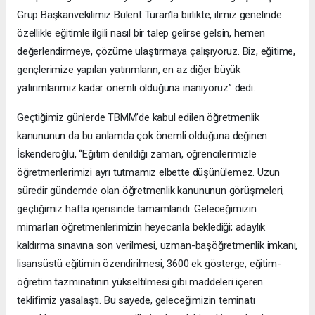
Grup Başkanvekilimiz Bülent Turan’la birlikte, ilimiz genelinde
özellikle eğitimle ilgili nasıl bir talep gelirse gelsin, hemen
değerlendirmeye, çözüme ulaştırmaya çalışıyoruz. Biz, eğitime,
gençlerimize yapılan yatırımların, en az diğer büyük
yatırımlarımız kadar önemli olduğuna inanıyoruz” dedi.
Geçtiğimiz günlerde TBMM’de kabul edilen öğretmenlik
kanununun da bu anlamda çok önemli olduğuna değinen
İskenderoğlu, “Eğitim denildiği zaman, öğrencilerimizle
öğretmenlerimizi ayrı tutmamız elbette düşünülemez. Uzun
süredir gündemde olan öğretmenlik kanununun görüşmeleri,
geçtiğimiz hafta içerisinde tamamlandı. Geleceğimizin
mimarları öğretmenlerimizin heyecanla beklediği; adaylık
kaldırma sınavına son verilmesi, uzman-başöğretmenlik imkanı,
lisansüstü eğitimin özendirilmesi, 3600 ek gösterge, eğitim-
öğretim tazminatının yükseltilmesi gibi maddeleri içeren
teklifimiz yasalaştı. Bu sayede, geleceğimizin teminatı