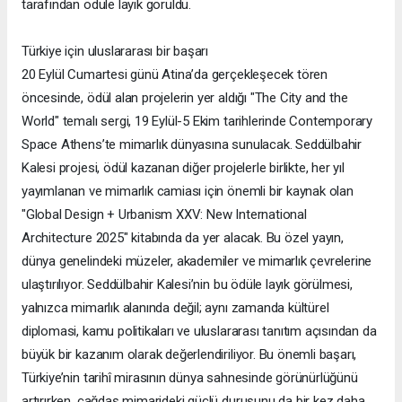
tarafından ödüle layık görüldü.
Türkiye için uluslararası bir başarı
20 Eylül Cumartesi günü Atina’da gerçekleşecek tören
öncesinde, ödül alan projelerin yer aldığı "The City and the
World" temalı sergi, 19 Eylül-5 Ekim tarihlerinde Contemporary
Space Athens’te mimarlık dünyasına sunulacak. Seddülbahir
Kalesi projesi, ödül kazanan diğer projelerle birlikte, her yıl
yayımlanan ve mimarlık camiası için önemli bir kaynak olan
"Global Design + Urbanism XXV: New International
Architecture 2025" kitabında da yer alacak. Bu özel yayın,
dünya genelindeki müzeler, akademiler ve mimarlık çevrelerine
ulaştırılıyor. Seddülbahir Kalesi’nin bu ödüle layık görülmesi,
yalnızca mimarlık alanında değil; aynı zamanda kültürel
diplomasi, kamu politikaları ve uluslararası tanıtım açısından da
büyük bir kazanım olarak değerlendiriliyor. Bu önemli başarı,
Türkiye’nin tarihî mirasının dünya sahnesinde görünürlüğünü
artırırken, çağdaş mimarideki güçlü duruşunu da bir kez daha