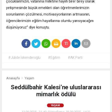
çocuklarımızın, vatanına milletine hayırlı birer birey olarak
yetişmesinde büyük emekleri olan öğretmenlerimizin
sorunlarının çözülmesi, motivasyonlarının artmasının,
öğrencilerimizin eğitim hayatlarına olumlu yansıyacağını
düşünüyoruz” diye konuştu.
#Jülide İskenderoğlu
#Eğitim
#AK Parti
Anasayfa
Yaşam
Seddülbahir Kalesi’ne uluslararası
mimarlık ödülü
YAŞAM
12.09.2025 - 21:40, Güncelleme: 15.09.2025 - 14:21