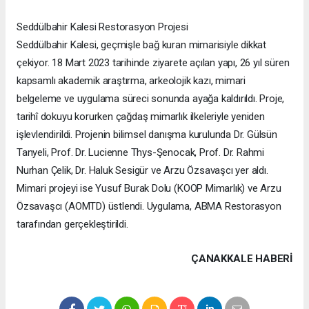
Seddülbahir Kalesi Restorasyon Projesi
Seddülbahir Kalesi, geçmişle bağ kuran mimarisiyle dikkat
çekiyor. 18 Mart 2023 tarihinde ziyarete açılan yapı, 26 yıl süren
kapsamlı akademik araştırma, arkeolojik kazı, mimari
belgeleme ve uygulama süreci sonunda ayağa kaldırıldı. Proje,
tarihî dokuyu korurken çağdaş mimarlık ilkeleriyle yeniden
işlevlendirildi. Projenin bilimsel danışma kurulunda Dr. Gülsün
Tanyeli, Prof. Dr. Lucienne Thys-Şenocak, Prof. Dr. Rahmi
Nurhan Çelik, Dr. Haluk Sesigür ve Arzu Özsavaşcı yer aldı.
Mimari projeyi ise Yusuf Burak Dolu (KOOP Mimarlık) ve Arzu
Özsavaşcı (AOMTD) üstlendi. Uygulama, ABMA Restorasyon
tarafından gerçekleştirildi.
ÇANAKKALE HABERİ