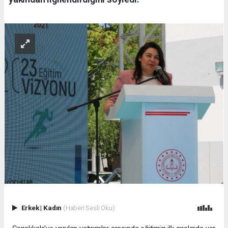
Erkek
|
Kadın
(Haberi Sesli Oku)