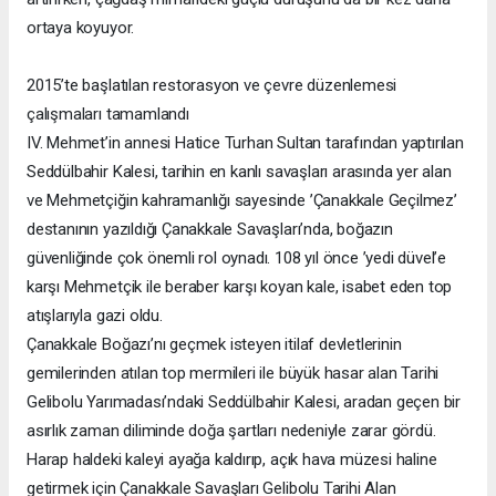
ortaya koyuyor.
2015’te başlatılan restorasyon ve çevre düzenlemesi
çalışmaları tamamlandı
IV. Mehmet’in annesi Hatice Turhan Sultan tarafından yaptırılan
Seddülbahir Kalesi, tarihin en kanlı savaşları arasında yer alan
ve Mehmetçiğin kahramanlığı sayesinde ’Çanakkale Geçilmez’
destanının yazıldığı Çanakkale Savaşları’nda, boğazın
güvenliğinde çok önemli rol oynadı. 108 yıl önce ’yedi düvel’e
karşı Mehmetçik ile beraber karşı koyan kale, isabet eden top
atışlarıyla gazi oldu.
Çanakkale Boğazı’nı geçmek isteyen itilaf devletlerinin
gemilerinden atılan top mermileri ile büyük hasar alan Tarihi
Gelibolu Yarımadası’ndaki Seddülbahir Kalesi, aradan geçen bir
asırlık zaman diliminde doğa şartları nedeniyle zarar gördü.
Harap haldeki kaleyi ayağa kaldırıp, açık hava müzesi haline
getirmek için Çanakkale Savaşları Gelibolu Tarihi Alan