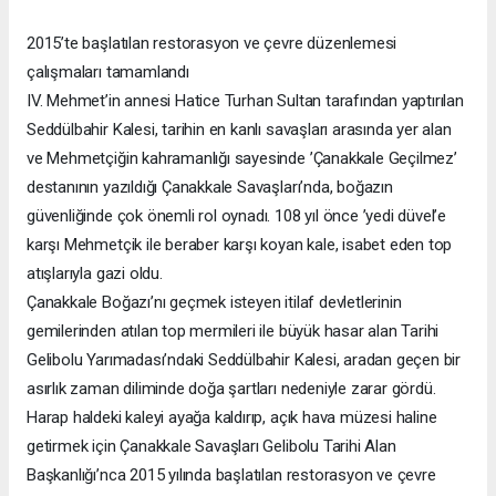
2015’te başlatılan restorasyon ve çevre düzenlemesi
çalışmaları tamamlandı
IV. Mehmet’in annesi Hatice Turhan Sultan tarafından yaptırılan
Seddülbahir Kalesi, tarihin en kanlı savaşları arasında yer alan
ve Mehmetçiğin kahramanlığı sayesinde ’Çanakkale Geçilmez’
destanının yazıldığı Çanakkale Savaşları’nda, boğazın
güvenliğinde çok önemli rol oynadı. 108 yıl önce ’yedi düvel’e
karşı Mehmetçik ile beraber karşı koyan kale, isabet eden top
atışlarıyla gazi oldu.
Çanakkale Boğazı’nı geçmek isteyen itilaf devletlerinin
gemilerinden atılan top mermileri ile büyük hasar alan Tarihi
Gelibolu Yarımadası’ndaki Seddülbahir Kalesi, aradan geçen bir
asırlık zaman diliminde doğa şartları nedeniyle zarar gördü.
Harap haldeki kaleyi ayağa kaldırıp, açık hava müzesi haline
getirmek için Çanakkale Savaşları Gelibolu Tarihi Alan
Başkanlığı’nca 2015 yılında başlatılan restorasyon ve çevre