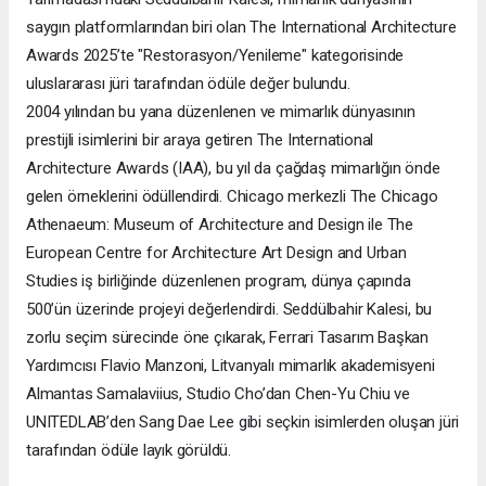
saygın platformlarından biri olan The International Architecture
Awards 2025’te "Restorasyon/Yenileme" kategorisinde
uluslararası jüri tarafından ödüle değer bulundu.
2004 yılından bu yana düzenlenen ve mimarlık dünyasının
prestijli isimlerini bir araya getiren The International
Architecture Awards (IAA), bu yıl da çağdaş mimarlığın önde
gelen örneklerini ödüllendirdi. Chicago merkezli The Chicago
Athenaeum: Museum of Architecture and Design ile The
European Centre for Architecture Art Design and Urban
Studies iş birliğinde düzenlenen program, dünya çapında
500’ün üzerinde projeyi değerlendirdi. Seddülbahir Kalesi, bu
zorlu seçim sürecinde öne çıkarak, Ferrari Tasarım Başkan
Yardımcısı Flavio Manzoni, Litvanyalı mimarlık akademisyeni
Almantas Samalaviius, Studio Cho’dan Chen-Yu Chiu ve
UNITEDLAB’den Sang Dae Lee gibi seçkin isimlerden oluşan jüri
tarafından ödüle layık görüldü.