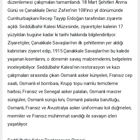
düzenlemesi çalışmaları tamamlandı. 18 Mart Şehitleri Anma
Günü ve Çanakkale Deniz Zaferi’nin 108’inci yıl dönümünde
Cumhurbaşkanı Recep Tayyip Erdoğan tarafından ziyarete
açıldı. Seddülbahir Kalesi Müzesinde, ziyaretçiler kalenin 17.
yüzyıldan bugüne kadar ki tarihi hakkında bilgilendiriliyor.
Ziyaretçiler, Çanakkale Savaşları’nın ilk şehitlerinin yer aldığı
kabristanı ziyaret edip, 1915 Çanakkale Savaşları’nın bu kalede
yaşanan kısımlarını, o dönemin savaş malzemelerini, belgelerini
inceleyebiliyor. Seddülbahir Kalesi’nin restorasyon ve kazı
çalışmaları sırasında çıkan Osmanlı asker künyeleri, Fransız cep
saati, Osmanlı el bombası, Krupp topu namlu temizleme
harbisi, Fransız ve Senegal asker palaları, Osmanlı mavzer
süngüleri, Osmanlı süngü kını, Osmanlı palaska barutluğu,
Osmanlı, Fransız ve Avustralya asker üniforması kol düğmeleri,
mermiler ve Fransız mühimmat sandığı ile savaşın izleri
yaşatılıyor.