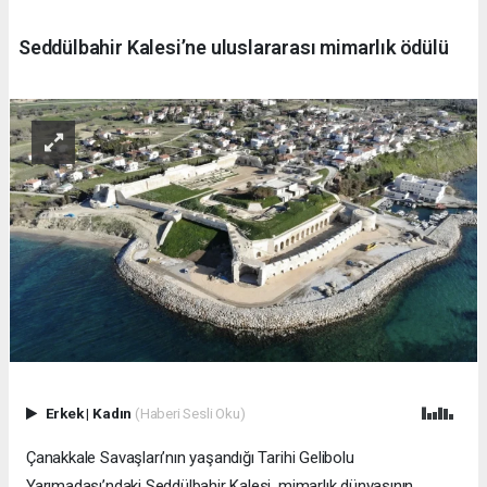
Seddülbahir Kalesi’ne uluslararası mimarlık ödülü
Erkek
|
Kadın
(Haberi Sesli Oku)
Çanakkale Savaşları’nın yaşandığı Tarihi Gelibolu
Yarımadası’ndaki Seddülbahir Kalesi, mimarlık dünyasının