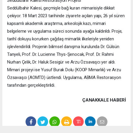
Seddülbahir Kalesi Restorasyon Projesi
Seddülbahir Kalesi, geçmişle bağ kuran mimarisiyle dikkat
çekiyor. 18 Mart 2023 tarihinde ziyarete açılan yapı, 26 yıl süren
kapsamlı akademik araştırma, arkeolojik kazı, mimari
belgeleme ve uygulama süreci sonunda ayağa kaldırıldı. Proje,
tarihî dokuyu korurken çağdaş mimarlık ilkeleriyle yeniden
işlevlendirildi. Projenin bilimsel danışma kurulunda Dr. Gülsün
Tanyeli, Prof. Dr. Lucienne Thys-Şenocak, Prof. Dr. Rahmi
Nurhan Çelik, Dr. Haluk Sesigür ve Arzu Özsavaşcı yer aldı.
Mimari projeyi ise Yusuf Burak Dolu (KOOP Mimarlık) ve Arzu
Özsavaşcı (AOMTD) üstlendi. Uygulama, ABMA Restorasyon
tarafından gerçekleştirildi.
ÇANAKKALE HABERİ