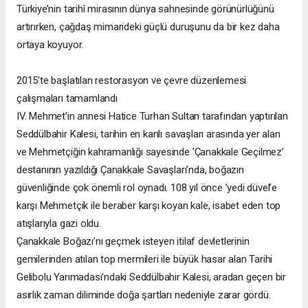
Türkiye’nin tarihî mirasının dünya sahnesinde görünürlüğünü
artırırken, çağdaş mimarideki güçlü duruşunu da bir kez daha
ortaya koyuyor.
2015’te başlatılan restorasyon ve çevre düzenlemesi
çalışmaları tamamlandı
IV. Mehmet’in annesi Hatice Turhan Sultan tarafından yaptırılan
Seddülbahir Kalesi, tarihin en kanlı savaşları arasında yer alan
ve Mehmetçiğin kahramanlığı sayesinde ’Çanakkale Geçilmez’
destanının yazıldığı Çanakkale Savaşları’nda, boğazın
güvenliğinde çok önemli rol oynadı. 108 yıl önce ’yedi düvel’e
karşı Mehmetçik ile beraber karşı koyan kale, isabet eden top
atışlarıyla gazi oldu.
Çanakkale Boğazı’nı geçmek isteyen itilaf devletlerinin
gemilerinden atılan top mermileri ile büyük hasar alan Tarihi
Gelibolu Yarımadası’ndaki Seddülbahir Kalesi, aradan geçen bir
asırlık zaman diliminde doğa şartları nedeniyle zarar gördü.