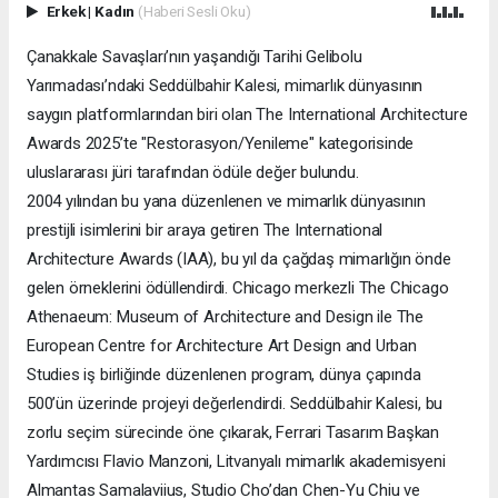
Erkek
|
Kadın
(Haberi Sesli Oku)
Çanakkale Savaşları’nın yaşandığı Tarihi Gelibolu
Yarımadası’ndaki Seddülbahir Kalesi, mimarlık dünyasının
saygın platformlarından biri olan The International Architecture
Awards 2025’te "Restorasyon/Yenileme" kategorisinde
uluslararası jüri tarafından ödüle değer bulundu.
2004 yılından bu yana düzenlenen ve mimarlık dünyasının
prestijli isimlerini bir araya getiren The International
Architecture Awards (IAA), bu yıl da çağdaş mimarlığın önde
gelen örneklerini ödüllendirdi. Chicago merkezli The Chicago
Athenaeum: Museum of Architecture and Design ile The
European Centre for Architecture Art Design and Urban
Studies iş birliğinde düzenlenen program, dünya çapında
500’ün üzerinde projeyi değerlendirdi. Seddülbahir Kalesi, bu
zorlu seçim sürecinde öne çıkarak, Ferrari Tasarım Başkan
Yardımcısı Flavio Manzoni, Litvanyalı mimarlık akademisyeni
Almantas Samalaviius, Studio Cho’dan Chen-Yu Chiu ve