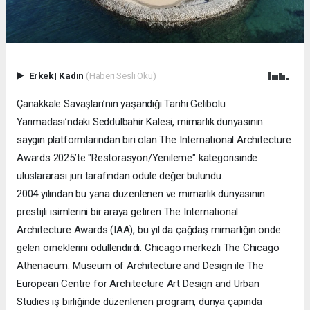
Erkek
|
Kadın
(Haberi Sesli Oku)
Çanakkale Savaşları’nın yaşandığı Tarihi Gelibolu
Yarımadası’ndaki Seddülbahir Kalesi, mimarlık dünyasının
saygın platformlarından biri olan The International Architecture
Awards 2025’te "Restorasyon/Yenileme" kategorisinde
uluslararası jüri tarafından ödüle değer bulundu.
2004 yılından bu yana düzenlenen ve mimarlık dünyasının
prestijli isimlerini bir araya getiren The International
Architecture Awards (IAA), bu yıl da çağdaş mimarlığın önde
gelen örneklerini ödüllendirdi. Chicago merkezli The Chicago
Athenaeum: Museum of Architecture and Design ile The
European Centre for Architecture Art Design and Urban
Studies iş birliğinde düzenlenen program, dünya çapında