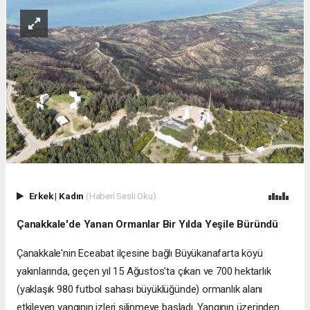
Erkek
|
Kadın
(Haberi Sesli Oku)
Çanakkale'de Yanan Ormanlar Bir Yılda Yeşile Büründü
Çanakkale'nin Eceabat ilçesine bağlı Büyükanafarta köyü
yakınlarında, geçen yıl 15 Ağustos'ta çıkan ve 700 hektarlık
(yaklaşık 980 futbol sahası büyüklüğünde) ormanlık alanı
etkileyen yangının izleri silinmeye başladı. Yangının üzerinden