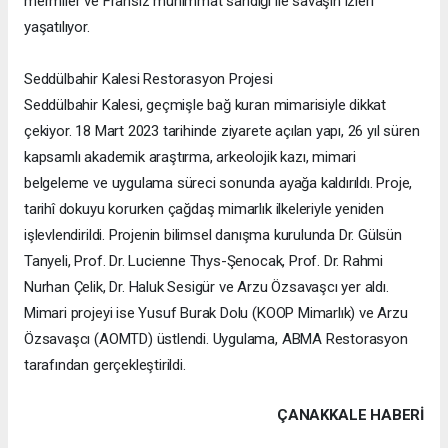
mermiler ve Fransız mühimmat sandığı ile savaşın izleri
yaşatılıyor.
Seddülbahir Kalesi Restorasyon Projesi
Seddülbahir Kalesi, geçmişle bağ kuran mimarisiyle dikkat
çekiyor. 18 Mart 2023 tarihinde ziyarete açılan yapı, 26 yıl süren
kapsamlı akademik araştırma, arkeolojik kazı, mimari
belgeleme ve uygulama süreci sonunda ayağa kaldırıldı. Proje,
tarihî dokuyu korurken çağdaş mimarlık ilkeleriyle yeniden
işlevlendirildi. Projenin bilimsel danışma kurulunda Dr. Gülsün
Tanyeli, Prof. Dr. Lucienne Thys-Şenocak, Prof. Dr. Rahmi
Nurhan Çelik, Dr. Haluk Sesigür ve Arzu Özsavaşcı yer aldı.
Mimari projeyi ise Yusuf Burak Dolu (KOOP Mimarlık) ve Arzu
Özsavaşcı (AOMTD) üstlendi. Uygulama, ABMA Restorasyon
tarafından gerçekleştirildi.
ÇANAKKALE HABERİ