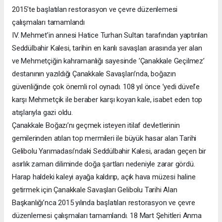
2015’te başlatılan restorasyon ve çevre düzenlemesi
çalışmaları tamamlandı
IV. Mehmet’in annesi Hatice Turhan Sultan tarafından yaptırılan
Seddülbahir Kalesi, tarihin en kanlı savaşları arasında yer alan
ve Mehmetçiğin kahramanlığı sayesinde ’Çanakkale Geçilmez’
destanının yazıldığı Çanakkale Savaşları’nda, boğazın
güvenliğinde çok önemli rol oynadı. 108 yıl önce ’yedi düvel’e
karşı Mehmetçik ile beraber karşı koyan kale, isabet eden top
atışlarıyla gazi oldu.
Çanakkale Boğazı’nı geçmek isteyen itilaf devletlerinin
gemilerinden atılan top mermileri ile büyük hasar alan Tarihi
Gelibolu Yarımadası’ndaki Seddülbahir Kalesi, aradan geçen bir
asırlık zaman diliminde doğa şartları nedeniyle zarar gördü.
Harap haldeki kaleyi ayağa kaldırıp, açık hava müzesi haline
getirmek için Çanakkale Savaşları Gelibolu Tarihi Alan
Başkanlığı’nca 2015 yılında başlatılan restorasyon ve çevre
düzenlemesi çalışmaları tamamlandı. 18 Mart Şehitleri Anma