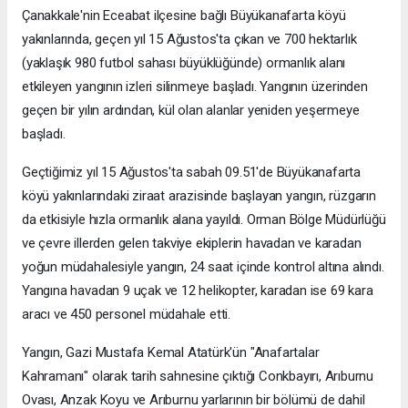
Çanakkale'nin Eceabat ilçesine bağlı Büyükanafarta köyü
yakınlarında, geçen yıl 15 Ağustos'ta çıkan ve 700 hektarlık
(yaklaşık 980 futbol sahası büyüklüğünde) ormanlık alanı
etkileyen yangının izleri silinmeye başladı. Yangının üzerinden
geçen bir yılın ardından, kül olan alanlar yeniden yeşermeye
başladı.
Geçtiğimiz yıl 15 Ağustos'ta sabah 09.51'de Büyükanafarta
köyü yakınlarındaki ziraat arazisinde başlayan yangın, rüzgarın
da etkisiyle hızla ormanlık alana yayıldı. Orman Bölge Müdürlüğü
ve çevre illerden gelen takviye ekiplerin havadan ve karadan
yoğun müdahalesiyle yangın, 24 saat içinde kontrol altına alındı.
Yangına havadan 9 uçak ve 12 helikopter, karadan ise 69 kara
aracı ve 450 personel müdahale etti.
Yangın, Gazi Mustafa Kemal Atatürk'ün "Anafartalar
Kahramanı" olarak tarih sahnesine çıktığı Conkbayırı, Arıburnu
Ovası, Anzak Koyu ve Arıburnu yarlarının bir bölümü de dahil