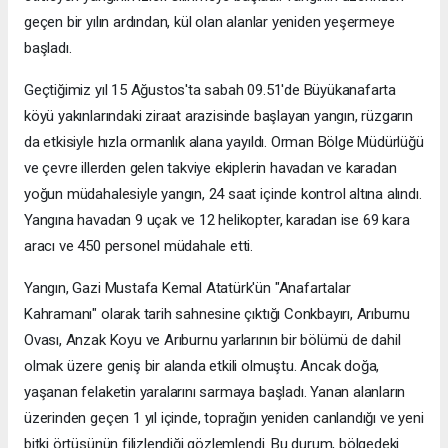
geçen bir yılın ardından, kül olan alanlar yeniden yeşermeye
başladı.
Geçtiğimiz yıl 15 Ağustos'ta sabah 09.51'de Büyükanafarta
köyü yakınlarındaki ziraat arazisinde başlayan yangın, rüzgarın
da etkisiyle hızla ormanlık alana yayıldı. Orman Bölge Müdürlüğü
ve çevre illerden gelen takviye ekiplerin havadan ve karadan
yoğun müdahalesiyle yangın, 24 saat içinde kontrol altına alındı.
Yangına havadan 9 uçak ve 12 helikopter, karadan ise 69 kara
aracı ve 450 personel müdahale etti.
Yangın, Gazi Mustafa Kemal Atatürk'ün "Anafartalar
Kahramanı" olarak tarih sahnesine çıktığı Conkbayırı, Arıburnu
Ovası, Anzak Koyu ve Arıburnu yarlarının bir bölümü de dahil
olmak üzere geniş bir alanda etkili olmuştu. Ancak doğa,
yaşanan felaketin yaralarını sarmaya başladı. Yanan alanların
üzerinden geçen 1 yıl içinde, toprağın yeniden canlandığı ve yeni
bitki örtüsünün filizlendiği gözlemlendi. Bu durum, bölgedeki