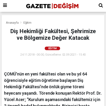
Anasayfa
Eğitim
Diş Hekimliği Fakültesi, Şehrimize
ve Bölgemize Değer Katacak
EĞITIM
24.11.2018 - 00:00, Güncelleme: 02.09.2021 - 15:40
ÇOMÜ’nün en yeni fakültesi olan ve bu yıl 64
öğrencisiyle eğitim öğretime başlayan Diş
Hekimliği Fakültesi’nde önlük giyme töreni
heyecanı yaşandı. Törende konuşan Rektör Prof. Dr.
Yücel Acer; “Kurulum aşamasındaki fakültemiz için
2 önemli hedef bulunmaktadır. Birincisi hasta