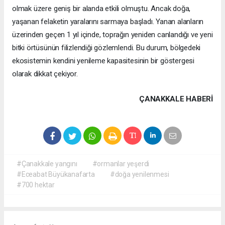
olmak üzere geniş bir alanda etkili olmuştu. Ancak doğa,
yaşanan felaketin yaralarını sarmaya başladı. Yanan alanların
üzerinden geçen 1 yıl içinde, toprağın yeniden canlandığı ve yeni
bitki örtüsünün filizlendiği gözlemlendi. Bu durum, bölgedeki
ekosistemin kendini yenileme kapasitesinin bir göstergesi
olarak dikkat çekiyor.
ÇANAKKALE HABERİ
#Çanakkale yangını
#ormanlar yeşerdi
#Eceabat Büyükanafarta
#doğa yenilenmesi
#700 hektar