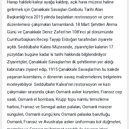
Harap haldeki kaleyi ayağa kaldırıp, açık hava müzesi haline
getirmek için Çanakkale Savaşları Gelibolu Tarihi Alan
Başkanlığı’nca 2015 yılında başlatılan restorasyon ve çevre
düzenlemesi çalışmaları tamamlandı. 18 Mart Şehitleri Anma
Günü ve Çanakkale Deniz Zaferi’nin 108’inci yıl dönümünde
Cumhurbaşkanı Recep Tayyip Erdoğan tarafından ziyarete
açıldı. Seddülbahir Kalesi Müzesinde, ziyaretçiler kalenin 17.
yüzyıldan bugüne kadar ki tarihi hakkında bilgilendiriliyor.
Ziyaretçiler, Çanakkale Savaşları’nın ilk şehitlerinin yer aldığı
kabristanı ziyaret edip, 1915 Çanakkale Savaşları’nın bu kalede
yaşanan kısımlarını, o dönemin savaş malzemelerini, belgelerini
inceleyebiliyor. Seddülbahir Kalesi’nin restorasyon ve kazı
çalışmaları sırasında çıkan Osmanlı asker künyeleri, Fransız cep
saati, Osmanlı el bombası, Krupp topu namlu temizleme
harbisi, Fransız ve Senegal asker palaları, Osmanlı mavzer
süngüleri, Osmanlı süngü kını, Osmanlı palaska barutluğu,
Osmanlı, Fransız ve Avustralya asker üniforması kol düğmeleri,