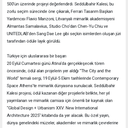
500’ün üzerinde projeyi değerlendirdi. Seddülbahir Kalesi, bu
zorlu seçim sürecinde öne çıkarak, Ferrari Tasarım Başkan
Yardımcısı Flavio Manzoni, Litvanyalı mimarlık akademisyeni
Almantas Samalaviius, Studio Cho’dan Chen-Yu Chiu ve
UNITEDLAB’den Sang Dae Lee gibi seçkin isimlerden oluşan jüri
tarafından ödüle layık görüldü.
Türkiye için uluslararası bir başarı
20 Eylül Cumartesi günü Atina’da gerçekleşecek tören
öncesinde, ödül alan projelerin yer aldığı "The City and the
World" temalı sergi, 19 Eylül-5 Ekim tarihlerinde Contemporary
Space Athens’te mimarlık dünyasına sunulacak. Seddülbahir
Kalesi projesi, ödül kazanan diğer projelerle birlikte, her yıl
yayımlanan ve mimarlık camiası için önemli bir kaynak olan
"Global Design + Urbanism XXV: New International
Architecture 2025" kitabında da yer alacak. Bu özel yayın,
dünya genelindeki müzeler, akademiler ve mimarlık çevrelerine