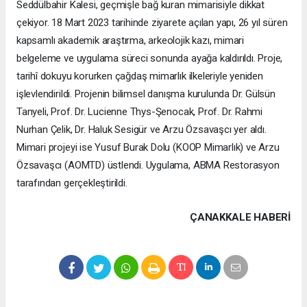
Seddülbahir Kalesi, geçmişle bağ kuran mimarisiyle dikkat
çekiyor. 18 Mart 2023 tarihinde ziyarete açılan yapı, 26 yıl süren
kapsamlı akademik araştırma, arkeolojik kazı, mimari
belgeleme ve uygulama süreci sonunda ayağa kaldırıldı. Proje,
tarihî dokuyu korurken çağdaş mimarlık ilkeleriyle yeniden
işlevlendirildi. Projenin bilimsel danışma kurulunda Dr. Gülsün
Tanyeli, Prof. Dr. Lucienne Thys-Şenocak, Prof. Dr. Rahmi
Nurhan Çelik, Dr. Haluk Sesigür ve Arzu Özsavaşcı yer aldı.
Mimari projeyi ise Yusuf Burak Dolu (KOOP Mimarlık) ve Arzu
Özsavaşcı (AOMTD) üstlendi. Uygulama, ABMA Restorasyon
tarafından gerçekleştirildi.
ÇANAKKALE HABERİ