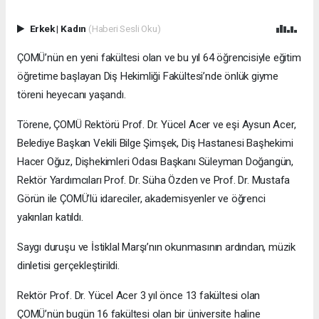
Erkek
|
Kadın
(Haberi Sesli Oku)
ÇOMÜ’nün en yeni fakültesi olan ve bu yıl 64 öğrencisiyle eğitim
öğretime başlayan Diş Hekimliği Fakültesi’nde önlük giyme
töreni heyecanı yaşandı.
Törene, ÇOMÜ Rektörü Prof. Dr. Yücel Acer ve eşi Aysun Acer,
Belediye Başkan Vekili Bilge Şimşek, Diş Hastanesi Başhekimi
Hacer Oğuz, Dişhekimleri Odası Başkanı Süleyman Doğangün,
Rektör Yardımcıları Prof. Dr. Süha Özden ve Prof. Dr. Mustafa
Görün ile ÇOMÜ’lü idareciler, akademisyenler ve öğrenci
yakınları katıldı.
Saygı duruşu ve İstiklal Marşı’nın okunmasının ardından, müzik
dinletisi gerçekleştirildi.
Rektör Prof. Dr. Yücel Acer 3 yıl önce 13 fakültesi olan
ÇOMÜ’nün bugün 16 fakültesi olan bir üniversite haline