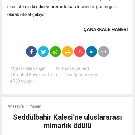
ekosistemin kendini yenileme kapasitesinin bir göstergesi
olarak dikkat çekiyor.
ÇANAKKALE HABERİ
#Çanakkale yangını
#ormanlar yeşerdi
#Eceabat Büyükanafarta
#doğa yenilenmesi
#700 hektar
Anasayfa
Yaşam
Seddülbahir Kalesi’ne uluslararası
mimarlık ödülü