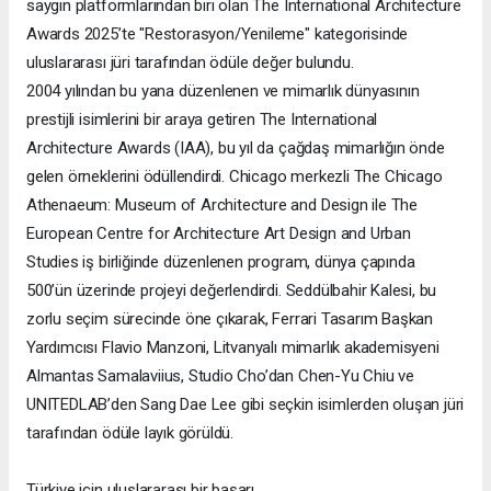
saygın platformlarından biri olan The International Architecture
Awards 2025’te "Restorasyon/Yenileme" kategorisinde
uluslararası jüri tarafından ödüle değer bulundu.
2004 yılından bu yana düzenlenen ve mimarlık dünyasının
prestijli isimlerini bir araya getiren The International
Architecture Awards (IAA), bu yıl da çağdaş mimarlığın önde
gelen örneklerini ödüllendirdi. Chicago merkezli The Chicago
Athenaeum: Museum of Architecture and Design ile The
European Centre for Architecture Art Design and Urban
Studies iş birliğinde düzenlenen program, dünya çapında
500’ün üzerinde projeyi değerlendirdi. Seddülbahir Kalesi, bu
zorlu seçim sürecinde öne çıkarak, Ferrari Tasarım Başkan
Yardımcısı Flavio Manzoni, Litvanyalı mimarlık akademisyeni
Almantas Samalaviius, Studio Cho’dan Chen-Yu Chiu ve
UNITEDLAB’den Sang Dae Lee gibi seçkin isimlerden oluşan jüri
tarafından ödüle layık görüldü.
Türkiye için uluslararası bir başarı