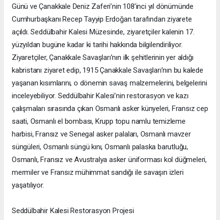
Günü ve Çanakkale Deniz Zaferi’nin 108’inci yıl dönümünde
Cumhurbaşkanı Recep Tayyip Erdoğan tarafından ziyarete
açıldı. Seddülbahir Kalesi Müzesinde, ziyaretçiler kalenin 17.
yüzyıldan bugüne kadar ki tarihi hakkında bilgilendiriliyor.
Ziyaretçiler, Çanakkale Savaşları’nın ilk şehitlerinin yer aldığı
kabristanı ziyaret edip, 1915 Çanakkale Savaşları’nın bu kalede
yaşanan kısımlarını, o dönemin savaş malzemelerini, belgelerini
inceleyebiliyor. Seddülbahir Kalesi’nin restorasyon ve kazı
çalışmaları sırasında çıkan Osmanlı asker künyeleri, Fransız cep
saati, Osmanlı el bombası, Krupp topu namlu temizleme
harbisi, Fransız ve Senegal asker palaları, Osmanlı mavzer
süngüleri, Osmanlı süngü kını, Osmanlı palaska barutluğu,
Osmanlı, Fransız ve Avustralya asker üniforması kol düğmeleri,
mermiler ve Fransız mühimmat sandığı ile savaşın izleri
yaşatılıyor.
Seddülbahir Kalesi Restorasyon Projesi