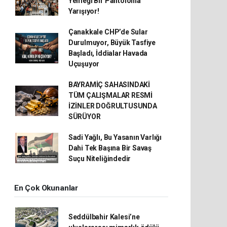
Yemeği Bir Pantolonla
Yarışıyor!
Çanakkale CHP’de Sular
Durulmuyor, Büyük Tasfiye
Başladı, İddialar Havada
Uçuşuyor
BAYRAMİÇ SAHASINDAKİ
TÜM ÇALIŞMALAR RESMİ
İZİNLER DOĞRULTUSUNDA
SÜRÜYOR
Sadi Yağlı, Bu Yasanın Varlığı
Dahi Tek Başına Bir Savaş
Suçu Niteliğindedir
En Çok Okunanlar
Seddülbahir Kalesi’ne