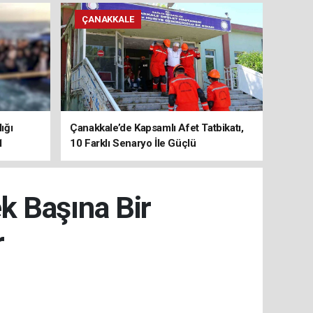
ÇANAKKALE
ığı
Çanakkale’de Kapsamlı Afet Tatbikatı,
1
10 Farklı Senaryo İle Güçlü
Koordinasyon
ek Başına Bir
r