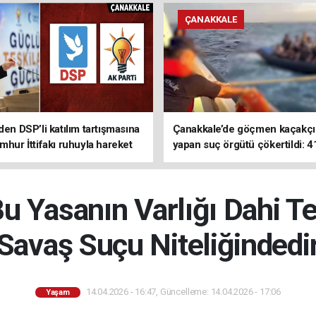
ÇANAKKALE
den DSP’li katılım tartışmasına
Çanakkale’de göçmen kaçakçıl
mhur İttifakı ruhuyla hareket
yapan suç örgütü çökertildi: 4
z
tutuklama
Bu Yasanın Varlığı Dahi T
Savaş Suçu Niteliğindedi
14.04.2026 - 16:47, Güncelleme: 14.04.2026 - 17:06
Yaşam