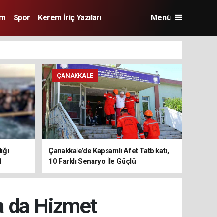
im
Spor
Kerem İriç Yazıları
Menü
ÇANAKKALE
ığı
Çanakkale’de Kapsamlı Afet Tatbikatı,
1
10 Farklı Senaryo İle Güçlü
Koordinasyon
a da Hizmet