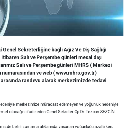
 Genel Sekreterliğine bağlı Ağız Ve Diş Sağlığı
itibaren Salı ve Perşembe günleri mesai dışı
larımız Salı ve Perşembe günleri MHRS ( Merkezi
on numarasından ve web ( www.mhrs.gov.tr)
ri arasında randevu alarak merkezimizde tedavi
edeniyle merkezimize müracaat edemeyen ve yoğunluk nedeniyle
hizmet olacağını ifade eden Genel Sekreter Op.Dr. Tezcan SEZGİN
izde belirli zaman aralıklarında yaşanan yoğunluğu azaltırken,