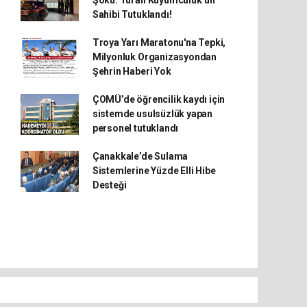
Şoku: Turan Kuyumculuk’un
Sahibi Tutuklandı!
Troya Yarı Maratonu'na Tepki,
Milyonluk Organizasyondan
Şehrin Haberi Yok
ÇOMÜ’de öğrencilik kaydı için
sistemde usulsüzlük yapan
personel tutuklandı
Çanakkale’de Sulama
Sistemlerine Yüzde Elli Hibe
Desteği