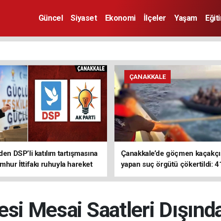
Güncel
Siyaset
Ekonomi
İlçeler
Yaşam
Eğit
ÇANAKKALE
den DSP’li katılım tartışmasına
Çanakkale’de göçmen kaçakçıl
mhur İttifakı ruhuyla hareket
yapan suç örgütü çökertildi: 4
z
tutuklama
esi Mesai Saatleri Dışınd