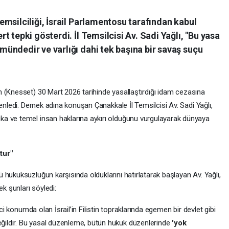
msilciliği, İsrail Parlamentosu tarafından kabul
 tepki gösterdi. İl Temsilcisi Av. Sadi Yağlı, "Bu yasa
ündedir ve varlığı dahi tek başına bir savaş suçu
(Knesset) 30 Mart 2026 tarihinde yasallaştırdığı idam cezasına
enledi. Dernek adına konuşan Çanakkale İl Temsilcisi Av. Sadi Yağlı,
a ve temel insan haklarına aykırı olduğunu vurgulayarak dünyaya
tur"
hukuksuzluğun karşısında olduklarını hatırlatarak başlayan Av. Yağlı,
ek şunları söyledi:
lci konumda olan İsrail’in Filistin topraklarında egemen bir devlet gibi
ildir. Bu yasal düzenleme, bütün hukuk düzenlerinde
'yok