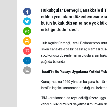
Hukukçular Derneği Çanakkale İl Te
edilen yeni idam düzenlemesine sert
bütün hukuk düzenlerinde yok hükm
niteliğindedir" dedi.
Hukukçular Derneği,
İsrail
Parlamentosu'nun 
ilişkin Çanakkale’de bir basın açıklaması düz
söz konusu düzenlemenin uluslararası hukuk
çağrıda bulundu.
"İsrail'in Bu Yasayı Uygulama Yetkisi Yok
Konuşmasına 1970 yılından bu yana her türlü 
İsrail’in işgalci konumunda olduğunu belirter
"BM kararlarında da teyit edildiği üzere, işga
kendi hukuk düzenini dayatması mümkün değ