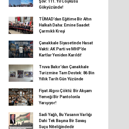
Şov: 111. Yıl Coşkusu
Gökyüzünde!
TÜMAD’dan Eğitime Bir Altın
Halkah Daha: Emine Saadet
Çarmıklı Kreşi
Çanakkale Siyasetinde Hasat
Vakti: AK Parti ve MHP’de
Kartlar Yeniden Karıldı!
Truva Bakır’dan Çanakkale
Turizmine Tam Destek: 86 Bin
Yıllık Tarih Gün Yüzünde
Fiyat Algısı Çöktü: Bir Akşam
Yemeği Bir Pantolonla
Yarışıyor!
Sadi Yağlı, Bu Yasanın Varlığı
Dahi Tek Başına Bir Savaş
Suçu Niteliğindedir