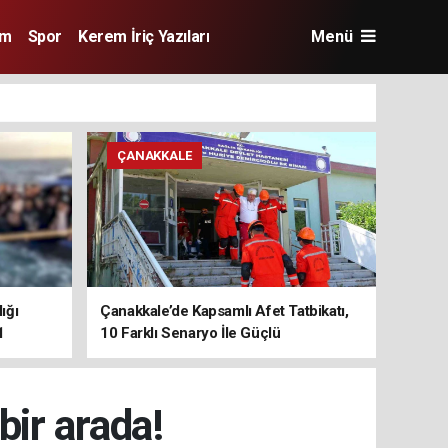
im
Spor
Kerem İriç Yazıları
Menü
ÇANAKKALE
ığı
Çanakkale’de Kapsamlı Afet Tatbikatı,
1
10 Farklı Senaryo İle Güçlü
Koordinasyon
ir arada!