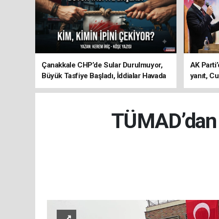
Çanakkale CHP’de Sular Durulmuyor,
AK Parti’
Büyük Tasfiye Başladı, İddialar Havada
yanıt, Cu
Uçuşuyor
ediyoru
TÜMAD’dan E