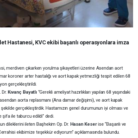
t Hastanesi, KVC ekibi başarılı operasyonlara imza
issi, merdiven çıkarken yorulma şikayetleri üzerine Asendan aort
r koroner arter hastalığı ve aort kapak yetmezliği tespit edilen 68
yon gerçekleştirildi.
 Dr.
Kıvanç Bayatlı
“Gerekli ameliyat hazırlıkları yapılan 68 yaşındaki
sendan aorta replasmanı (Ana damar değişimi), ve aort kapak
ir şekilde gerçekleştirdik. Hastamızın genel durumunun iyi olması ve
şifa ile taburcu edildi” dedi.
n dileklerini ileten Başhekim Op. Dr.
Hasan Keser
ise “Başarılı ve
Cerrahisi ekibimize teşekkür ediyorum” açıklamasında bulundu.