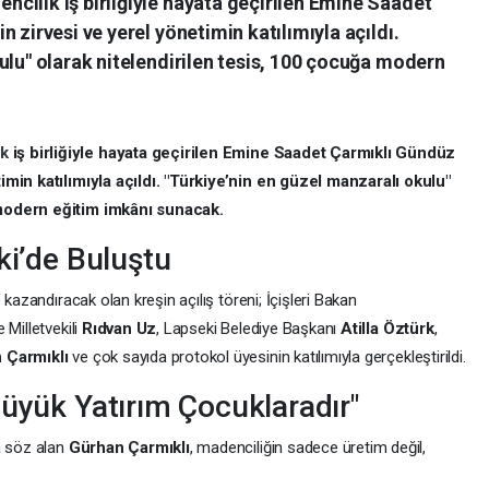
cilik iş birliğiyle hayata geçirilen Emine Saadet
 zirvesi ve yerel yönetimin katılımıyla açıldı.
ulu" olarak nitelendirilen tesis, 100 çocuğa modern
ik
iş birliğiyle hayata geçirilen Emine Saadet Çarmıklı Gündüz
imin katılımıyla açıldı. "Türkiye’nin en güzel manzaralı okulu"
 modern eğitim imkânı sunacak.
ki’de Buluştu
 kazandıracak olan kreşin açılış töreni; İçişleri Bakan
e Milletvekili
Rıdvan Uz
, Lapseki Belediye Başkanı
Atilla Öztürk
,
 Çarmıklı
ve çok sayıda protokol üyesinin katılımıyla gerçekleştirildi.
Büyük Yatırım Çocuklaradır"
a söz alan
Gürhan Çarmıklı
, madenciliğin sadece üretim değil,