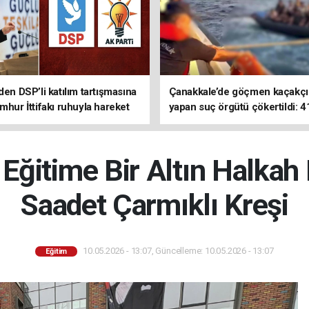
den DSP’li katılım tartışmasına
Çanakkale’de göçmen kaçakçıl
mhur İttifakı ruhuyla hareket
yapan suç örgütü çökertildi: 4
z
tutuklama
ğitime Bir Altın Halkah
Saadet Çarmıklı Kreşi
10.05.2026 - 13:07, Güncelleme: 10.05.2026 - 13:07
Eğitim