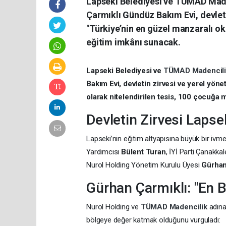
Lapseki Belediyesi ve TÜMAD Maden
Çarmıklı Gündüz Bakım Evi, devletin
"Türkiye’nin en güzel manzaralı ok
eğitim imkânı sunacak.
Lapseki Belediyesi ve
TÜMAD Madencil
Bakım Evi, devletin zirvesi ve yerel yönet
olarak nitelendirilen tesis, 100 çocuğa
Devletin Zirvesi Lapse
Lapseki’nin eğitim altyapısına büyük bir ivme
Yardımcısı
Bülent Turan
, İYİ Parti Çanakkal
Nurol Holding Yönetim Kurulu Üyesi
Gürhan
Gürhan Çarmıklı: "En 
Nurol Holding ve
TÜMAD Madencilik
adın
bölgeye değer katmak olduğunu vurguladı: