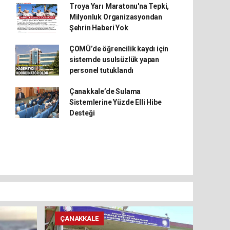
Troya Yarı Maratonu'na Tepki,
Milyonluk Organizasyondan
Şehrin Haberi Yok
ÇOMÜ’de öğrencilik kaydı için
sistemde usulsüzlük yapan
personel tutuklandı
Çanakkale’de Sulama
Sistemlerine Yüzde Elli Hibe
Desteği
ÇANAKKALE