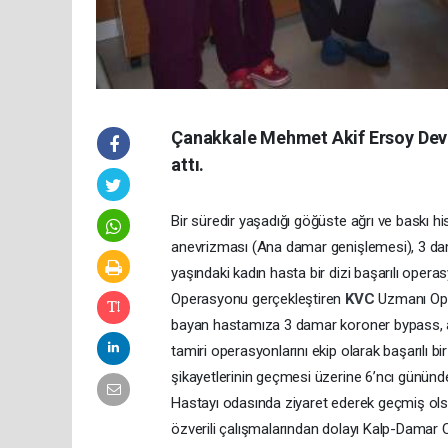
Çanakkale Mehmet Akif Ersoy Devle
attı.
Bir süredir yaşadığı göğüste ağrı ve baskı h
anevrizması (Ana damar genişlemesi), 3 dama
yaşındaki kadın hasta bir dizi başarılı operas
Operasyonu gerçekleştiren
KVC
Uzmanı Op.
bayan hastamıza 3 damar koroner bypass, a
tamiri operasyonlarını ekip olarak başarılı b
şikayetlerinin geçmesi üzerine 6’ncı gününde 
Hastayı odasında ziyaret ederek geçmiş olsu
özverili çalışmalarından dolayı Kalp-Damar 