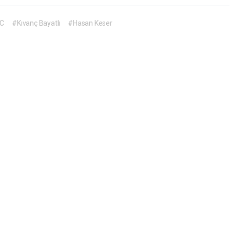
C
#Kıvanç Bayatlı
#Hasan Keser