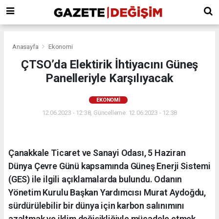
Anasayfa
Ekonomi
ÇTSO’da Elektirik İhtiyacını Güneş
Panelleriyle Karşılıyacak
EKONOMI
12.06.2023 - 12:38, Güncelleme: 12.06.2023 - 12:38
Çanakkale Ticaret ve Sanayi Odası, 5 Haziran
Dünya Çevre Günü kapsamında Güneş Enerji Sistemi
(GES) ile ilgili açıklamalarda bulundu. Odanın
Yönetim Kurulu Başkan Yardımcısı Murat Aydoğdu,
sürdürülebilir bir dünya için karbon salınımını
azaltmak ve iklim değişikliğiyle mücadele etmek