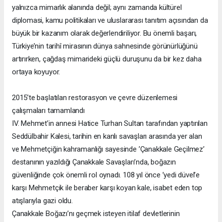
yalnızca mimarlık alanında değil; aynı zamanda kültürel
diplomasi, kamu politikaları ve uluslararası tanıtım açısından da
büyük bir kazanım olarak değerlendiriliyor. Bu önemli başarı,
Türkiye’nin tarihî mirasının dünya sahnesinde görünürlüğünü
artırırken, çağdaş mimarideki güçlü duruşunu da bir kez daha
ortaya koyuyor.
2015’te başlatılan restorasyon ve çevre düzenlemesi
çalışmaları tamamlandı
IV. Mehmet’in annesi Hatice Turhan Sultan tarafından yaptırılan
Seddülbahir Kalesi, tarihin en kanlı savaşları arasında yer alan
ve Mehmetçiğin kahramanlığı sayesinde ’Çanakkale Geçilmez’
destanının yazıldığı Çanakkale Savaşları’nda, boğazın
güvenliğinde çok önemli rol oynadı. 108 yıl önce ’yedi düvel’e
karşı Mehmetçik ile beraber karşı koyan kale, isabet eden top
atışlarıyla gazi oldu.
Çanakkale Boğazı’nı geçmek isteyen itilaf devletlerinin