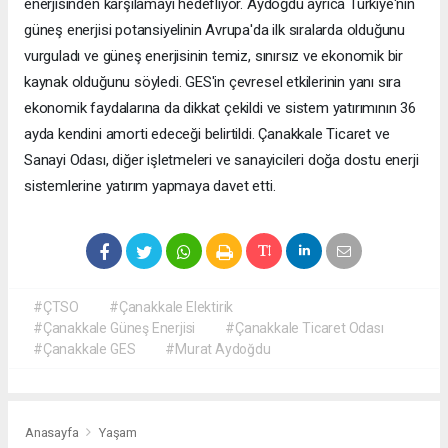
enerjisinden karşılamayı hedefliyor. Aydoğdu ayrıca Türkiye'nin
güneş enerjisi potansiyelinin Avrupa'da ilk sıralarda olduğunu
vurguladı ve güneş enerjisinin temiz, sınırsız ve ekonomik bir
kaynak olduğunu söyledi. GES'in çevresel etkilerinin yanı sıra
ekonomik faydalarına da dikkat çekildi ve sistem yatırımının 36
ayda kendini amorti edeceği belirtildi. Çanakkale Ticaret ve
Sanayi Odası, diğer işletmeleri ve sanayicileri doğa dostu enerji
sistemlerine yatırım yapmaya davet etti.
#ÇTSO
#Çanakkale Elektirik
#Çanakkale Güneş Enerjisi
#Çanakkale Ticaret Odası
#Çanakkale GES
#Murat Aydoğdu
Anasayfa
Yaşam