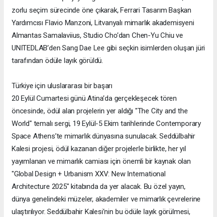
zorlu seçim sürecinde öne çıkarak, Ferrari Tasarım Başkan
Yardımcısı Flavio Manzoni, Litvanyalı mimarlık akademisyeni
Almantas Samalaviius, Studio Cho’dan Chen-Yu Chiu ve
UNITEDLAB’den Sang Dae Lee gibi seçkin isimlerden oluşan jüri
tarafından ödüle layık görüldü.
Türkiye için uluslararası bir başarı
20 Eylül Cumartesi günü Atina’da gerçekleşecek tören
öncesinde, ödül alan projelerin yer aldığı "The City and the
World" temalı sergi, 19 Eylül-5 Ekim tarihlerinde Contemporary
Space Athens’te mimarlık dünyasına sunulacak. Seddülbahir
Kalesi projesi, ödül kazanan diğer projelerle birlikte, her yıl
yayımlanan ve mimarlık camiası için önemli bir kaynak olan
"Global Design + Urbanism XXV: New International
Architecture 2025" kitabında da yer alacak. Bu özel yayın,
dünya genelindeki müzeler, akademiler ve mimarlık çevrelerine
ulaştırılıyor. Seddülbahir Kalesi’nin bu ödüle layık görülmesi,