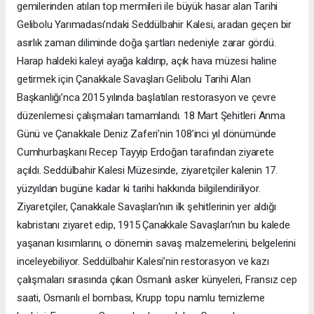
gemilerinden atılan top mermileri ile büyük hasar alan Tarihi
Gelibolu Yarımadası’ndaki Seddülbahir Kalesi, aradan geçen bir
asırlık zaman diliminde doğa şartları nedeniyle zarar gördü.
Harap haldeki kaleyi ayağa kaldırıp, açık hava müzesi haline
getirmek için Çanakkale Savaşları Gelibolu Tarihi Alan
Başkanlığı’nca 2015 yılında başlatılan restorasyon ve çevre
düzenlemesi çalışmaları tamamlandı. 18 Mart Şehitleri Anma
Günü ve Çanakkale Deniz Zaferi’nin 108’inci yıl dönümünde
Cumhurbaşkanı Recep Tayyip Erdoğan tarafından ziyarete
açıldı. Seddülbahir Kalesi Müzesinde, ziyaretçiler kalenin 17.
yüzyıldan bugüne kadar ki tarihi hakkında bilgilendiriliyor.
Ziyaretçiler, Çanakkale Savaşları’nın ilk şehitlerinin yer aldığı
kabristanı ziyaret edip, 1915 Çanakkale Savaşları’nın bu kalede
yaşanan kısımlarını, o dönemin savaş malzemelerini, belgelerini
inceleyebiliyor. Seddülbahir Kalesi’nin restorasyon ve kazı
çalışmaları sırasında çıkan Osmanlı asker künyeleri, Fransız cep
saati, Osmanlı el bombası, Krupp topu namlu temizleme