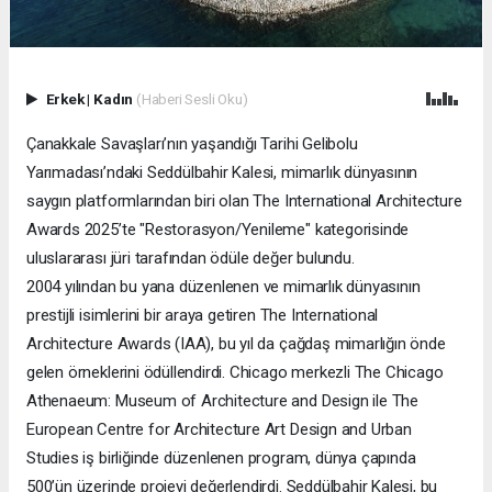
Erkek
|
Kadın
(Haberi Sesli Oku)
Çanakkale Savaşları’nın yaşandığı Tarihi Gelibolu
Yarımadası’ndaki Seddülbahir Kalesi, mimarlık dünyasının
saygın platformlarından biri olan The International Architecture
Awards 2025’te "Restorasyon/Yenileme" kategorisinde
uluslararası jüri tarafından ödüle değer bulundu.
2004 yılından bu yana düzenlenen ve mimarlık dünyasının
prestijli isimlerini bir araya getiren The International
Architecture Awards (IAA), bu yıl da çağdaş mimarlığın önde
gelen örneklerini ödüllendirdi. Chicago merkezli The Chicago
Athenaeum: Museum of Architecture and Design ile The
European Centre for Architecture Art Design and Urban
Studies iş birliğinde düzenlenen program, dünya çapında
500’ün üzerinde projeyi değerlendirdi. Seddülbahir Kalesi, bu