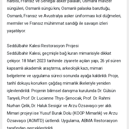
harbisi, Fransız ve Senegal asker palaları, Osmanlı mavzer
süngüleri, Osmanlı süngü kını, Osmanlı palaska barutluğu,
Osmanlı, Fransız ve Avustralya asker üniforması kol düğmeleri,
mermiler ve Fransız mühimmat sandığı ile savaşın izleri
yaşatılıyor.
Seddülbahir Kalesi Restorasyon Projesi
Seddülbahir Kalesi, geçmişle bağ kuran mimarisiyle dikkat
çekiyor. 18 Mart 2023 tarihinde ziyarete açılan yapı, 26 yıl süren
kapsamlı akademik araştırma, arkeolojik kazı, mimari
belgeleme ve uygulama süreci sonunda ayağa kaldırıldı. Proje,
tarihî dokuyu korurken çağdaş mimarlık ilkeleriyle yeniden
işlevlendirildi. Projenin bilimsel danışma kurulunda Dr. Gülsün
Tanyeli, Prof. Dr. Lucienne Thys-Şenocak, Prof. Dr. Rahmi
Nurhan Çelik, Dr. Haluk Sesigür ve Arzu Özsavaşcı yer aldı.
Mimari projeyi ise Yusuf Burak Dolu (KOOP Mimarlık) ve Arzu
Özsavaşcı (AOMTD) üstlendi. Uygulama, ABMA Restorasyon
tarafından gerçekleştirildi.