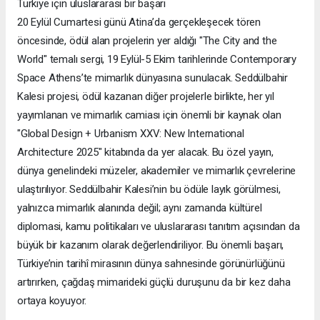
Türkiye için uluslararası bir başarı
20 Eylül Cumartesi günü Atina’da gerçekleşecek tören
öncesinde, ödül alan projelerin yer aldığı "The City and the
World" temalı sergi, 19 Eylül-5 Ekim tarihlerinde Contemporary
Space Athens’te mimarlık dünyasına sunulacak. Seddülbahir
Kalesi projesi, ödül kazanan diğer projelerle birlikte, her yıl
yayımlanan ve mimarlık camiası için önemli bir kaynak olan
"Global Design + Urbanism XXV: New International
Architecture 2025" kitabında da yer alacak. Bu özel yayın,
dünya genelindeki müzeler, akademiler ve mimarlık çevrelerine
ulaştırılıyor. Seddülbahir Kalesi’nin bu ödüle layık görülmesi,
yalnızca mimarlık alanında değil; aynı zamanda kültürel
diplomasi, kamu politikaları ve uluslararası tanıtım açısından da
büyük bir kazanım olarak değerlendiriliyor. Bu önemli başarı,
Türkiye’nin tarihî mirasının dünya sahnesinde görünürlüğünü
artırırken, çağdaş mimarideki güçlü duruşunu da bir kez daha
ortaya koyuyor.