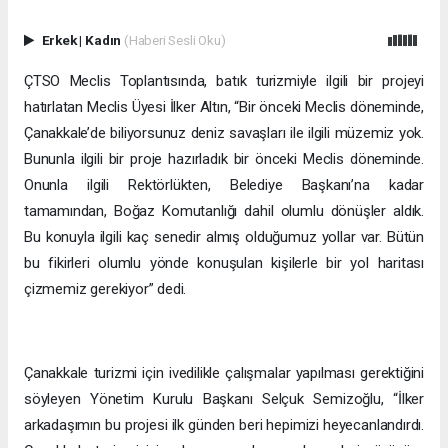
Erkek
|
Kadın
(Haberi Sesli Oku)
ÇTSO Meclis Toplantısında, batık turizmiyle ilgili bir projeyi
hatırlatan Meclis Üyesi İlker Altın, “Bir önceki Meclis döneminde,
Çanakkale’de biliyorsunuz deniz savaşları ile ilgili müzemiz yok.
Bununla ilgili bir proje hazırladık bir önceki Meclis döneminde.
Onunla ilgili Rektörlükten, Belediye Başkanı’na kadar
tamamından, Boğaz Komutanlığı dahil olumlu dönüşler aldık.
Bu konuyla ilgili kaç senedir almış olduğumuz yollar var. Bütün
bu fikirleri olumlu yönde konuşulan kişilerle bir yol haritası
çizmemiz gerekiyor” dedi.
Çanakkale turizmi için ivedilikle çalışmalar yapılması gerektiğini
söyleyen Yönetim Kurulu Başkanı Selçuk Semizoğlu, “İlker
arkadaşımın bu projesi ilk günden beri hepimizi heyecanlandırdı.