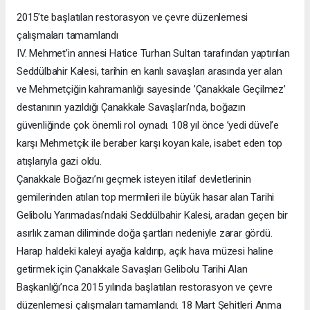
2015’te başlatılan restorasyon ve çevre düzenlemesi
çalışmaları tamamlandı
IV. Mehmet’in annesi Hatice Turhan Sultan tarafından yaptırılan
Seddülbahir Kalesi, tarihin en kanlı savaşları arasında yer alan
ve Mehmetçiğin kahramanlığı sayesinde ’Çanakkale Geçilmez’
destanının yazıldığı Çanakkale Savaşları’nda, boğazın
güvenliğinde çok önemli rol oynadı. 108 yıl önce ’yedi düvel’e
karşı Mehmetçik ile beraber karşı koyan kale, isabet eden top
atışlarıyla gazi oldu.
Çanakkale Boğazı’nı geçmek isteyen itilaf devletlerinin
gemilerinden atılan top mermileri ile büyük hasar alan Tarihi
Gelibolu Yarımadası’ndaki Seddülbahir Kalesi, aradan geçen bir
asırlık zaman diliminde doğa şartları nedeniyle zarar gördü.
Harap haldeki kaleyi ayağa kaldırıp, açık hava müzesi haline
getirmek için Çanakkale Savaşları Gelibolu Tarihi Alan
Başkanlığı’nca 2015 yılında başlatılan restorasyon ve çevre
düzenlemesi çalışmaları tamamlandı. 18 Mart Şehitleri Anma