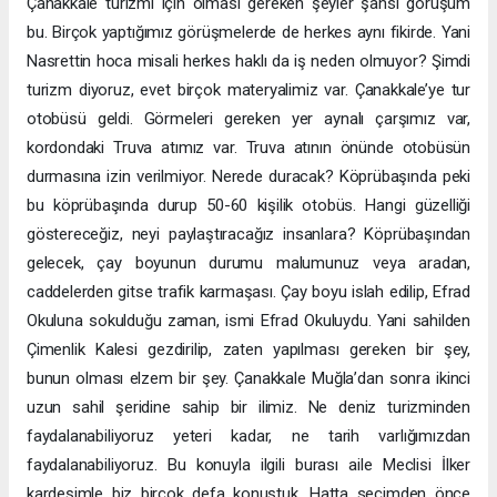
Çanakkale turizmi için olması gereken şeyler şahsi görüşüm
bu. Birçok yaptığımız görüşmelerde de herkes aynı fikirde. Yani
Nasrettin hoca misali herkes haklı da iş neden olmuyor? Şimdi
turizm diyoruz, evet birçok materyalimiz var. Çanakkale’ye tur
otobüsü geldi. Görmeleri gereken yer aynalı çarşımız var,
kordondaki Truva atımız var. Truva atının önünde otobüsün
durmasına izin verilmiyor. Nerede duracak? Köprübaşında peki
bu köprübaşında durup 50-60 kişilik otobüs. Hangi güzelliği
göstereceğiz, neyi paylaştıracağız insanlara? Köprübaşından
gelecek, çay boyunun durumu malumunuz veya aradan,
caddelerden gitse trafik karmaşası. Çay boyu islah edilip, Efrad
Okuluna sokulduğu zaman, ismi Efrad Okuluydu. Yani sahilden
Çimenlik Kalesi gezdirilip, zaten yapılması gereken bir şey,
bunun olması elzem bir şey. Çanakkale Muğla’dan sonra ikinci
uzun sahil şeridine sahip bir ilimiz. Ne deniz turizminden
faydalanabiliyoruz yeteri kadar, ne tarih varlığımızdan
faydalanabiliyoruz. Bu konuyla ilgili burası aile Meclisi İlker
kardeşimle biz birçok defa konuştuk. Hatta seçimden önce