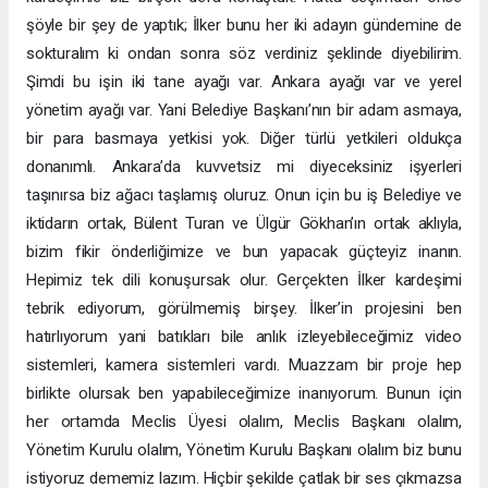
şöyle bir şey de yaptık; İlker bunu her iki adayın gündemine de
sokturalım ki ondan sonra söz verdiniz şeklinde diyebilirim.
Şimdi bu işin iki tane ayağı var. Ankara ayağı var ve yerel
yönetim ayağı var. Yani Belediye Başkanı’nın bir adam asmaya,
bir para basmaya yetkisi yok. Diğer türlü yetkileri oldukça
donanımlı. Ankara’da kuvvetsiz mi diyeceksiniz işyerleri
taşınırsa biz ağacı taşlamış oluruz. Onun için bu iş Belediye ve
iktidarın ortak, Bülent Turan ve Ülgür Gökhan’ın ortak aklıyla,
bizim fikir önderliğimize ve bun yapacak güçteyiz inanın.
Hepimiz tek dili konuşursak olur. Gerçekten İlker kardeşimi
tebrik ediyorum, görülmemiş birşey. İlker’in projesini ben
hatırlıyorum yani batıkları bile anlık izleyebileceğimiz video
sistemleri, kamera sistemleri vardı. Muazzam bir proje hep
birlikte olursak ben yapabileceğimize inanıyorum. Bunun için
her ortamda Meclis Üyesi olalım, Meclis Başkanı olalım,
Yönetim Kurulu olalım, Yönetim Kurulu Başkanı olalım biz bunu
istiyoruz dememiz lazım. Hiçbir şekilde çatlak bir ses çıkmazsa