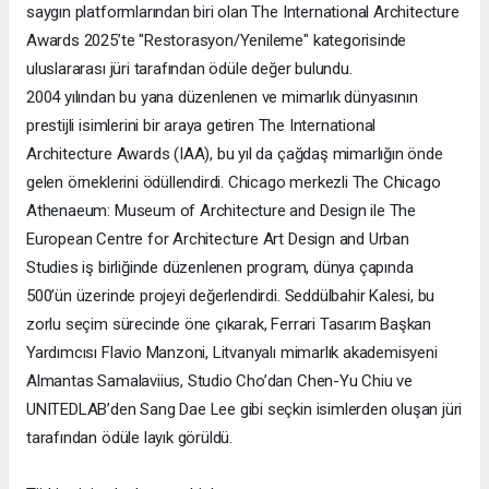
saygın platformlarından biri olan The International Architecture
Awards 2025’te "Restorasyon/Yenileme" kategorisinde
uluslararası jüri tarafından ödüle değer bulundu.
2004 yılından bu yana düzenlenen ve mimarlık dünyasının
prestijli isimlerini bir araya getiren The International
Architecture Awards (IAA), bu yıl da çağdaş mimarlığın önde
gelen örneklerini ödüllendirdi. Chicago merkezli The Chicago
Athenaeum: Museum of Architecture and Design ile The
European Centre for Architecture Art Design and Urban
Studies iş birliğinde düzenlenen program, dünya çapında
500’ün üzerinde projeyi değerlendirdi. Seddülbahir Kalesi, bu
zorlu seçim sürecinde öne çıkarak, Ferrari Tasarım Başkan
Yardımcısı Flavio Manzoni, Litvanyalı mimarlık akademisyeni
Almantas Samalaviius, Studio Cho’dan Chen-Yu Chiu ve
UNITEDLAB’den Sang Dae Lee gibi seçkin isimlerden oluşan jüri
tarafından ödüle layık görüldü.