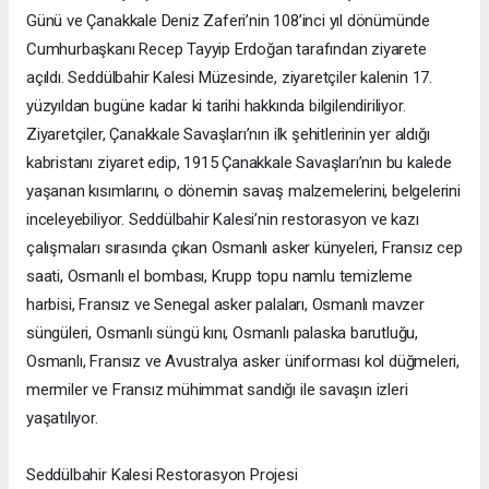
Günü ve Çanakkale Deniz Zaferi’nin 108’inci yıl dönümünde
Cumhurbaşkanı Recep Tayyip Erdoğan tarafından ziyarete
açıldı. Seddülbahir Kalesi Müzesinde, ziyaretçiler kalenin 17.
yüzyıldan bugüne kadar ki tarihi hakkında bilgilendiriliyor.
Ziyaretçiler, Çanakkale Savaşları’nın ilk şehitlerinin yer aldığı
kabristanı ziyaret edip, 1915 Çanakkale Savaşları’nın bu kalede
yaşanan kısımlarını, o dönemin savaş malzemelerini, belgelerini
inceleyebiliyor. Seddülbahir Kalesi’nin restorasyon ve kazı
çalışmaları sırasında çıkan Osmanlı asker künyeleri, Fransız cep
saati, Osmanlı el bombası, Krupp topu namlu temizleme
harbisi, Fransız ve Senegal asker palaları, Osmanlı mavzer
süngüleri, Osmanlı süngü kını, Osmanlı palaska barutluğu,
Osmanlı, Fransız ve Avustralya asker üniforması kol düğmeleri,
mermiler ve Fransız mühimmat sandığı ile savaşın izleri
yaşatılıyor.
Seddülbahir Kalesi Restorasyon Projesi