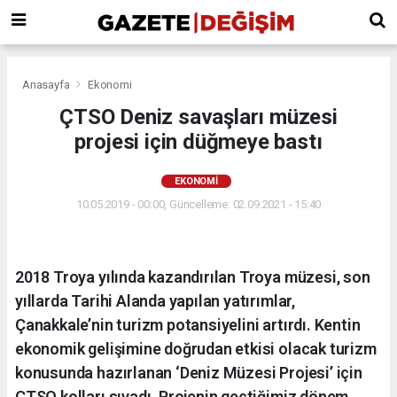
Anasayfa
Ekonomi
ÇTSO Deniz savaşları müzesi
projesi için düğmeye bastı
EKONOMI
10.05.2019 - 00:00, Güncelleme: 02.09.2021 - 15:40
2018 Troya yılında kazandırılan Troya müzesi, son
yıllarda Tarihi Alanda yapılan yatırımlar,
Çanakkale’nin turizm potansiyelini artırdı. Kentin
ekonomik gelişimine doğrudan etkisi olacak turizm
konusunda hazırlanan ‘Deniz Müzesi Projesi’ için
ÇTSO kolları sıvadı. Projenin geçtiğimiz dönem