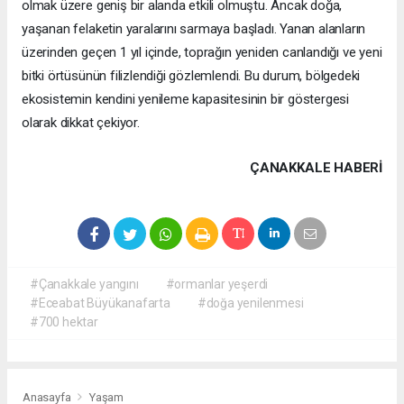
olmak üzere geniş bir alanda etkili olmuştu. Ancak doğa,
yaşanan felaketin yaralarını sarmaya başladı. Yanan alanların
üzerinden geçen 1 yıl içinde, toprağın yeniden canlandığı ve yeni
bitki örtüsünün filizlendiği gözlemlendi. Bu durum, bölgedeki
ekosistemin kendini yenileme kapasitesinin bir göstergesi
olarak dikkat çekiyor.
ÇANAKKALE HABERİ
#Çanakkale yangını
#ormanlar yeşerdi
#Eceabat Büyükanafarta
#doğa yenilenmesi
#700 hektar
Anasayfa
Yaşam