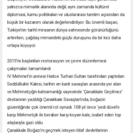
yalnızca mimarlık alanında değil; aynı zamanda kültürel
diplomasi, kamu politikaları ve uluslararası tanıtım açısından da
büyük bir kazanım olarak değerlendiriliyor. Bu önemli başarı,
Türkiye’nin tarihî mirasının dünya sahnesinde görünürlüğünü
artırırken, çağdaş mimarideki güçlü duruşunu da bir kez daha
ortaya koyuyor.
2015’te başlatılan restorasyon ve çevre düzenlemesi
çalışmaları tamamlandı
IV. Mehmet’in annesi Hatice Turhan Sultan tarafından yaptırılan
Seddülbahir Kalesi, tarihin en kanlı savaşları arasında yer alan
ve Mehmetçiğin kahramanlığı sayesinde ’Çanakkale Geçilmez’
destanının yazıldığı Çanakkale Savaşları’nda, boğazın
güvenliğinde çok önemli rol oynadı. 108 yıl önce ’yedi düvel’e
karşı Mehmetçik ile beraber karşı koyan kale, isabet eden top
atışlarıyla gazi oldu.
Çanakkale Boğazı’nı geçmek isteyen itilaf devletlerinin