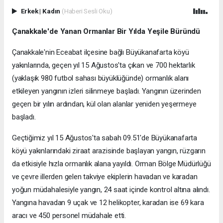
Erkek
|
Kadın
(Haberi Sesli Oku)
Çanakkale'de Yanan Ormanlar Bir Yılda Yeşile Büründü
Çanakkale'nin Eceabat ilçesine bağlı Büyükanafarta köyü
yakınlarında, geçen yıl 15 Ağustos'ta çıkan ve 700 hektarlık
(yaklaşık 980 futbol sahası büyüklüğünde) ormanlık alanı
etkileyen yangının izleri silinmeye başladı. Yangının üzerinden
geçen bir yılın ardından, kül olan alanlar yeniden yeşermeye
başladı.
Geçtiğimiz yıl 15 Ağustos'ta sabah 09.51'de Büyükanafarta
köyü yakınlarındaki ziraat arazisinde başlayan yangın, rüzgarın
da etkisiyle hızla ormanlık alana yayıldı. Orman Bölge Müdürlüğü
ve çevre illerden gelen takviye ekiplerin havadan ve karadan
yoğun müdahalesiyle yangın, 24 saat içinde kontrol altına alındı.
Yangına havadan 9 uçak ve 12 helikopter, karadan ise 69 kara
aracı ve 450 personel müdahale etti.