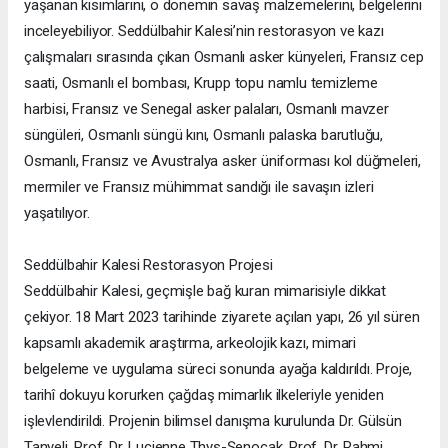
yaşanan kısımlarını, o dönemin savaş malzemelerini, belgelerini
inceleyebiliyor. Seddülbahir Kalesi’nin restorasyon ve kazı
çalışmaları sırasında çıkan Osmanlı asker künyeleri, Fransız cep
saati, Osmanlı el bombası, Krupp topu namlu temizleme
harbisi, Fransız ve Senegal asker palaları, Osmanlı mavzer
süngüleri, Osmanlı süngü kını, Osmanlı palaska barutluğu,
Osmanlı, Fransız ve Avustralya asker üniforması kol düğmeleri,
mermiler ve Fransız mühimmat sandığı ile savaşın izleri
yaşatılıyor.
Seddülbahir Kalesi Restorasyon Projesi
Seddülbahir Kalesi, geçmişle bağ kuran mimarisiyle dikkat
çekiyor. 18 Mart 2023 tarihinde ziyarete açılan yapı, 26 yıl süren
kapsamlı akademik araştırma, arkeolojik kazı, mimari
belgeleme ve uygulama süreci sonunda ayağa kaldırıldı. Proje,
tarihî dokuyu korurken çağdaş mimarlık ilkeleriyle yeniden
işlevlendirildi. Projenin bilimsel danışma kurulunda Dr. Gülsün
Tanyeli, Prof. Dr. Lucienne Thys-Şenocak, Prof. Dr. Rahmi