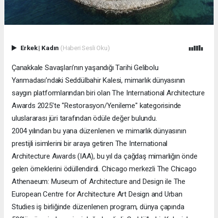
Erkek
|
Kadın
(Haberi Sesli Oku)
Çanakkale Savaşları’nın yaşandığı Tarihi Gelibolu
Yarımadası’ndaki Seddülbahir Kalesi, mimarlık dünyasının
saygın platformlarından biri olan The International Architecture
Awards 2025’te "Restorasyon/Yenileme" kategorisinde
uluslararası jüri tarafından ödüle değer bulundu.
2004 yılından bu yana düzenlenen ve mimarlık dünyasının
prestijli isimlerini bir araya getiren The International
Architecture Awards (IAA), bu yıl da çağdaş mimarlığın önde
gelen örneklerini ödüllendirdi. Chicago merkezli The Chicago
Athenaeum: Museum of Architecture and Design ile The
European Centre for Architecture Art Design and Urban
Studies iş birliğinde düzenlenen program, dünya çapında