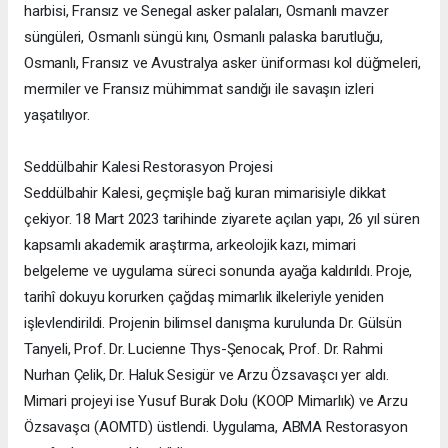
harbisi, Fransız ve Senegal asker palaları, Osmanlı mavzer
süngüleri, Osmanlı süngü kını, Osmanlı palaska barutluğu,
Osmanlı, Fransız ve Avustralya asker üniforması kol düğmeleri,
mermiler ve Fransız mühimmat sandığı ile savaşın izleri
yaşatılıyor.
Seddülbahir Kalesi Restorasyon Projesi
Seddülbahir Kalesi, geçmişle bağ kuran mimarisiyle dikkat
çekiyor. 18 Mart 2023 tarihinde ziyarete açılan yapı, 26 yıl süren
kapsamlı akademik araştırma, arkeolojik kazı, mimari
belgeleme ve uygulama süreci sonunda ayağa kaldırıldı. Proje,
tarihî dokuyu korurken çağdaş mimarlık ilkeleriyle yeniden
işlevlendirildi. Projenin bilimsel danışma kurulunda Dr. Gülsün
Tanyeli, Prof. Dr. Lucienne Thys-Şenocak, Prof. Dr. Rahmi
Nurhan Çelik, Dr. Haluk Sesigür ve Arzu Özsavaşcı yer aldı.
Mimari projeyi ise Yusuf Burak Dolu (KOOP Mimarlık) ve Arzu
Özsavaşcı (AOMTD) üstlendi. Uygulama, ABMA Restorasyon