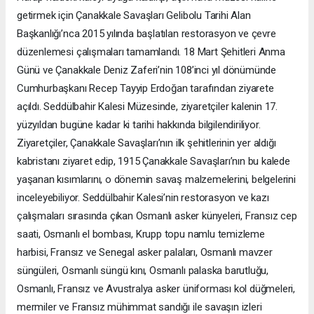
getirmek için Çanakkale Savaşları Gelibolu Tarihi Alan
Başkanlığı’nca 2015 yılında başlatılan restorasyon ve çevre
düzenlemesi çalışmaları tamamlandı. 18 Mart Şehitleri Anma
Günü ve Çanakkale Deniz Zaferi’nin 108’inci yıl dönümünde
Cumhurbaşkanı Recep Tayyip Erdoğan tarafından ziyarete
açıldı. Seddülbahir Kalesi Müzesinde, ziyaretçiler kalenin 17.
yüzyıldan bugüne kadar ki tarihi hakkında bilgilendiriliyor.
Ziyaretçiler, Çanakkale Savaşları’nın ilk şehitlerinin yer aldığı
kabristanı ziyaret edip, 1915 Çanakkale Savaşları’nın bu kalede
yaşanan kısımlarını, o dönemin savaş malzemelerini, belgelerini
inceleyebiliyor. Seddülbahir Kalesi’nin restorasyon ve kazı
çalışmaları sırasında çıkan Osmanlı asker künyeleri, Fransız cep
saati, Osmanlı el bombası, Krupp topu namlu temizleme
harbisi, Fransız ve Senegal asker palaları, Osmanlı mavzer
süngüleri, Osmanlı süngü kını, Osmanlı palaska barutluğu,
Osmanlı, Fransız ve Avustralya asker üniforması kol düğmeleri,
mermiler ve Fransız mühimmat sandığı ile savaşın izleri