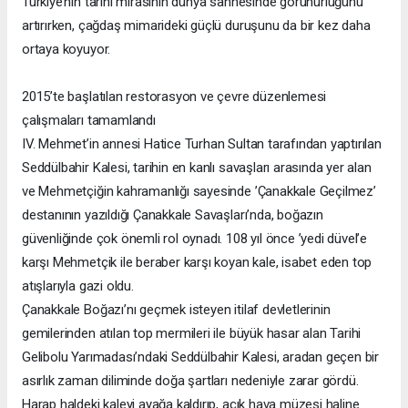
Türkiye’nin tarihî mirasının dünya sahnesinde görünürlüğünü
artırırken, çağdaş mimarideki güçlü duruşunu da bir kez daha
ortaya koyuyor.
2015’te başlatılan restorasyon ve çevre düzenlemesi
çalışmaları tamamlandı
IV. Mehmet’in annesi Hatice Turhan Sultan tarafından yaptırılan
Seddülbahir Kalesi, tarihin en kanlı savaşları arasında yer alan
ve Mehmetçiğin kahramanlığı sayesinde ’Çanakkale Geçilmez’
destanının yazıldığı Çanakkale Savaşları’nda, boğazın
güvenliğinde çok önemli rol oynadı. 108 yıl önce ’yedi düvel’e
karşı Mehmetçik ile beraber karşı koyan kale, isabet eden top
atışlarıyla gazi oldu.
Çanakkale Boğazı’nı geçmek isteyen itilaf devletlerinin
gemilerinden atılan top mermileri ile büyük hasar alan Tarihi
Gelibolu Yarımadası’ndaki Seddülbahir Kalesi, aradan geçen bir
asırlık zaman diliminde doğa şartları nedeniyle zarar gördü.
Harap haldeki kaleyi ayağa kaldırıp, açık hava müzesi haline