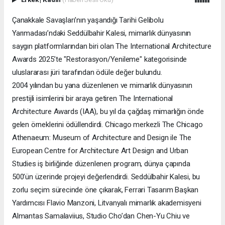
Çanakkale Savaşları’nın yaşandığı Tarihi Gelibolu
Yarımadası’ndaki Seddülbahir Kalesi, mimarlık dünyasının
saygın platformlarından biri olan The International Architecture
Awards 2025’te "Restorasyon/Yenileme" kategorisinde
uluslararası jüri tarafından ödüle değer bulundu.
2004 yılından bu yana düzenlenen ve mimarlık dünyasının
prestijli isimlerini bir araya getiren The International
Architecture Awards (IAA), bu yıl da çağdaş mimarlığın önde
gelen örneklerini ödüllendirdi. Chicago merkezli The Chicago
Athenaeum: Museum of Architecture and Design ile The
European Centre for Architecture Art Design and Urban
Studies iş birliğinde düzenlenen program, dünya çapında
500’ün üzerinde projeyi değerlendirdi. Seddülbahir Kalesi, bu
zorlu seçim sürecinde öne çıkarak, Ferrari Tasarım Başkan
Yardımcısı Flavio Manzoni, Litvanyalı mimarlık akademisyeni
Almantas Samalaviius, Studio Cho’dan Chen-Yu Chiu ve