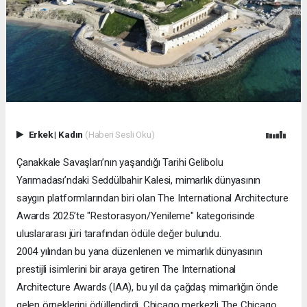
Erkek
|
Kadın
(Haberi Sesli Oku)
Çanakkale Savaşları’nın yaşandığı Tarihi Gelibolu
Yarımadası’ndaki Seddülbahir Kalesi, mimarlık dünyasının
saygın platformlarından biri olan The International Architecture
Awards 2025’te "Restorasyon/Yenileme" kategorisinde
uluslararası jüri tarafından ödüle değer bulundu.
2004 yılından bu yana düzenlenen ve mimarlık dünyasının
prestijli isimlerini bir araya getiren The International
Architecture Awards (IAA), bu yıl da çağdaş mimarlığın önde
gelen örneklerini ödüllendirdi. Chicago merkezli The Chicago