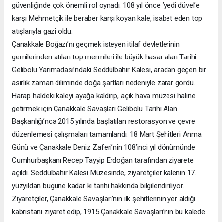
güvenliğinde çok önemli rol oynadı. 108 yıl önce ’yedi düvel’e
karşı Mehmetçik ile beraber karşı koyan kale, isabet eden top
atışlarıyla gazi oldu.
Çanakkale Boğazı’nı geçmek isteyen itilaf devletlerinin
gemilerinden atılan top mermileri ile büyük hasar alan Tarihi
Gelibolu Yarımadası’ndaki Seddülbahir Kalesi, aradan geçen bir
asırlık zaman diliminde doğa şartları nedeniyle zarar gördü.
Harap haldeki kaleyi ayağa kaldırıp, açık hava müzesi haline
getirmek için Çanakkale Savaşları Gelibolu Tarihi Alan
Başkanlığı’nca 2015 yılında başlatılan restorasyon ve çevre
düzenlemesi çalışmaları tamamlandı. 18 Mart Şehitleri Anma
Günü ve Çanakkale Deniz Zaferi’nin 108’inci yıl dönümünde
Cumhurbaşkanı Recep Tayyip Erdoğan tarafından ziyarete
açıldı. Seddülbahir Kalesi Müzesinde, ziyaretçiler kalenin 17.
yüzyıldan bugüne kadar ki tarihi hakkında bilgilendiriliyor.
Ziyaretçiler, Çanakkale Savaşları’nın ilk şehitlerinin yer aldığı
kabristanı ziyaret edip, 1915 Çanakkale Savaşları’nın bu kalede