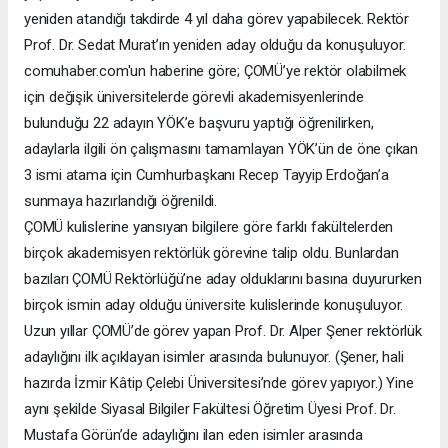
yeniden atandığı takdirde 4 yıl daha görev yapabilecek. Rektör
Prof. Dr. Sedat Murat’ın yeniden aday olduğu da konuşuluyor.
comuhaber.com'un haberine göre; ÇOMÜ’ye rektör olabilmek
için değişik üniversitelerde görevli akademisyenlerinde
bulunduğu 22 adayın YÖK’e başvuru yaptığı öğrenilirken,
adaylarla ilgili ön çalışmasını tamamlayan YÖK’ün de öne çıkan
3 ismi atama için Cumhurbaşkanı Recep Tayyip Erdoğan’a
sunmaya hazırlandığı öğrenildi.
ÇOMÜ kulislerine yansıyan bilgilere göre farklı fakültelerden
birçok akademisyen rektörlük görevine talip oldu. Bunlardan
bazıları ÇOMÜ Rektörlüğü’ne aday olduklarını basına duyururken
birçok ismin aday olduğu üniversite kulislerinde konuşuluyor.
Uzun yıllar ÇOMÜ’de görev yapan Prof. Dr. Alper Şener rektörlük
adaylığını ilk açıklayan isimler arasında bulunuyor. (Şener, hali
hazırda İzmir Kâtip Çelebi Üniversitesi’nde görev yapıyor.) Yine
aynı şekilde Siyasal Bilgiler Fakültesi Öğretim Üyesi Prof. Dr.
Mustafa Görün’de adaylığını ilan eden isimler arasında