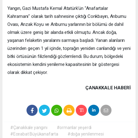
Yangın, Gazi Mustafa Kemal Atatürk'ün "Anafartalar
Kahramanı" olarak tarih sahnesine çıktığı Conkbayırı, Arıburnu
Ovası, Anzak Koyu ve Arıburnu yarlarının bir bölümü de dahil
olmak üzere geniş bir alanda etkili olmuştu. Ancak doğa,
yaşanan felaketin yaralarını sarmaya başladı. Yanan alanların
üzerinden geçen 1 yıl içinde, toprağın yeniden canlandığı ve yeni
bitki örtüsünün filizlendiği gözlemlendi. Bu durum, bölgedeki
ekosistemin kendini yenileme kapasitesinin bir göstergesi
olarak dikkat çekiyor.
ÇANAKKALE HABERİ
#Çanakkale yangını
#ormanlar yeşerdi
#Eceabat Büyükanafarta
#doğa yenilenmesi