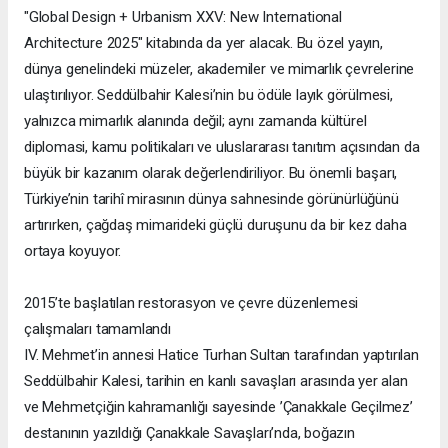
"Global Design + Urbanism XXV: New International
Architecture 2025" kitabında da yer alacak. Bu özel yayın,
dünya genelindeki müzeler, akademiler ve mimarlık çevrelerine
ulaştırılıyor. Seddülbahir Kalesi’nin bu ödüle layık görülmesi,
yalnızca mimarlık alanında değil; aynı zamanda kültürel
diplomasi, kamu politikaları ve uluslararası tanıtım açısından da
büyük bir kazanım olarak değerlendiriliyor. Bu önemli başarı,
Türkiye’nin tarihî mirasının dünya sahnesinde görünürlüğünü
artırırken, çağdaş mimarideki güçlü duruşunu da bir kez daha
ortaya koyuyor.
2015’te başlatılan restorasyon ve çevre düzenlemesi
çalışmaları tamamlandı
IV. Mehmet’in annesi Hatice Turhan Sultan tarafından yaptırılan
Seddülbahir Kalesi, tarihin en kanlı savaşları arasında yer alan
ve Mehmetçiğin kahramanlığı sayesinde ’Çanakkale Geçilmez’
destanının yazıldığı Çanakkale Savaşları’nda, boğazın