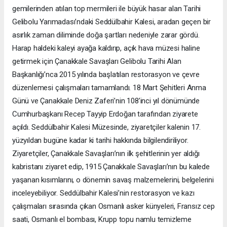
gemilerinden atılan top mermileri ile büyük hasar alan Tarihi
Gelibolu Yarımadası’ndaki Seddülbahir Kalesi, aradan geçen bir
asırlık zaman diliminde doğa şartları nedeniyle zarar gördü.
Harap haldeki kaleyi ayağa kaldırıp, açık hava müzesi haline
getirmek için Çanakkale Savaşları Gelibolu Tarihi Alan
Başkanlığı’nca 2015 yılında başlatılan restorasyon ve çevre
düzenlemesi çalışmaları tamamlandı. 18 Mart Şehitleri Anma
Günü ve Çanakkale Deniz Zaferi’nin 108’inci yıl dönümünde
Cumhurbaşkanı Recep Tayyip Erdoğan tarafından ziyarete
açıldı. Seddülbahir Kalesi Müzesinde, ziyaretçiler kalenin 17.
yüzyıldan bugüne kadar ki tarihi hakkında bilgilendiriliyor.
Ziyaretçiler, Çanakkale Savaşları’nın ilk şehitlerinin yer aldığı
kabristanı ziyaret edip, 1915 Çanakkale Savaşları’nın bu kalede
yaşanan kısımlarını, o dönemin savaş malzemelerini, belgelerini
inceleyebiliyor. Seddülbahir Kalesi’nin restorasyon ve kazı
çalışmaları sırasında çıkan Osmanlı asker künyeleri, Fransız cep
saati, Osmanlı el bombası, Krupp topu namlu temizleme