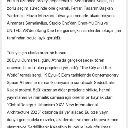
500’ün üzerinde projeyi değerlendirdi. Seddülbahir Kalesi, bu
zorlu seçim sürecinde öne çıkarak, Ferrari Tasarım Başkan
Yardımcısı Flavio Manzoni, Litvanyalı mimarlık akademisyeni
Almantas Samalaviius, Studio Cho’dan Chen-Yu Chiu ve
UNITEDLAB’den Sang Dae Lee gibi seçkin isimlerden oluşan jüri
tarafından ödüle layık görüldü.
Türkiye için uluslararası bir başarı
20 Eylül Cumartesi günü Atina’da gerçekleşecek tören
öncesinde, ödül alan projelerin yer aldığı "The City and the
World" temalı sergi, 19 Eylül-5 Ekim tarihlerinde Contemporary
Space Athens’te mimarlık dünyasına sunulacak. Seddülbahir
Kalesi projesi, ödül kazanan diğer projelerle birlikte, her yıl
yayımlanan ve mimarlık camiası için önemli bir kaynak olan
"Global Design + Urbanism XXV: New International
Architecture 2025" kitabında da yer alacak. Bu özel yayın,
dünya genelindeki müzeler, akademiler ve mimarlık çevrelerine
ulaştırılıyor. Seddülbahir Kalesi’nin bu ödüle layık görülmesi,