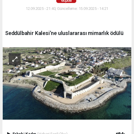
YAŞAM
12.09.2025 - 21:40, Güncelleme: 15.09.2025 - 14:21
Seddülbahir Kalesi’ne uluslararası mimarlık ödülü
Erkek
|
Kadın
(Haberi Sesli Oku)