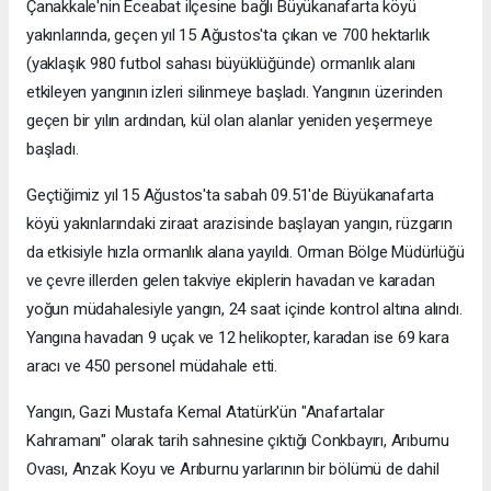
Çanakkale'nin Eceabat ilçesine bağlı Büyükanafarta köyü
yakınlarında, geçen yıl 15 Ağustos'ta çıkan ve 700 hektarlık
(yaklaşık 980 futbol sahası büyüklüğünde) ormanlık alanı
etkileyen yangının izleri silinmeye başladı. Yangının üzerinden
geçen bir yılın ardından, kül olan alanlar yeniden yeşermeye
başladı.
Geçtiğimiz yıl 15 Ağustos'ta sabah 09.51'de Büyükanafarta
köyü yakınlarındaki ziraat arazisinde başlayan yangın, rüzgarın
da etkisiyle hızla ormanlık alana yayıldı. Orman Bölge Müdürlüğü
ve çevre illerden gelen takviye ekiplerin havadan ve karadan
yoğun müdahalesiyle yangın, 24 saat içinde kontrol altına alındı.
Yangına havadan 9 uçak ve 12 helikopter, karadan ise 69 kara
aracı ve 450 personel müdahale etti.
Yangın, Gazi Mustafa Kemal Atatürk'ün "Anafartalar
Kahramanı" olarak tarih sahnesine çıktığı Conkbayırı, Arıburnu
Ovası, Anzak Koyu ve Arıburnu yarlarının bir bölümü de dahil