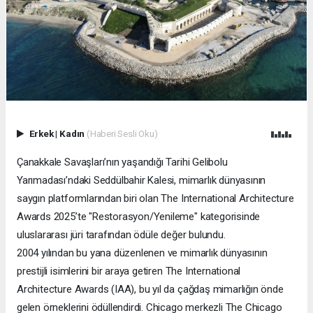
Erkek
|
Kadın
(Haberi Sesli Oku)
Çanakkale Savaşları’nın yaşandığı Tarihi Gelibolu
Yarımadası’ndaki Seddülbahir Kalesi, mimarlık dünyasının
saygın platformlarından biri olan The International Architecture
Awards 2025’te "Restorasyon/Yenileme" kategorisinde
uluslararası jüri tarafından ödüle değer bulundu.
2004 yılından bu yana düzenlenen ve mimarlık dünyasının
prestijli isimlerini bir araya getiren The International
Architecture Awards (IAA), bu yıl da çağdaş mimarlığın önde
gelen örneklerini ödüllendirdi. Chicago merkezli The Chicago