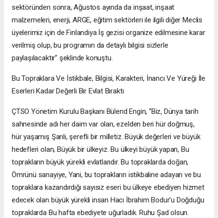
sektöründen sonra, Ağustos ayında da inşaat, inşaat
malzemeleri, enerji, ARGE, eğitim sektörleri ile ilgili diğer Meclis
üyelerimiz için de Finlandiya İş gezisi organize edilmesine karar
verilmiş olup, bu programın da detaylı bilgisi sizlerle
paylaşılacaktır” şeklinde konuştu.
Bu Topraklara Ve İstikbale, Bilgisi, Karakteri, İnancı Ve Yüreği İle
Eserleri Kadar Değerli Bir Evlat Bıraktı
ÇTSO Yönetim Kurulu Başkanı Bülend Engin, “Biz, Dünya tarih
sahnesinde adı her daim var olan, ezelden beri hür doğmuş,
hür yaşamış Şanlı, şerefli bir milletiz. Büyük değerleri ve büyük
hedefleri olan, Büyük bir ülkeyiz. Bu ülkeyi büyük yapan, Bu
toprakların büyük yürekli evlatlarıdır. Bu topraklarda doğan,
Ömrünü sanayiye, Yani, bu toprakların istikbaline adayan ve bu
topraklara kazandırdığı sayısız eseri bu ülkeye ebediyen hizmet
edecek olan büyük yürekli insan Hacı İbrahim Bodur’u Doğduğu
topraklarda Bu hafta ebediyete uğurladık. Ruhu Şad olsun.