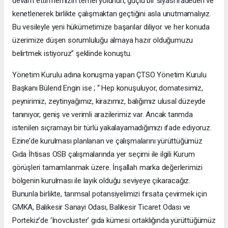
devam ettirmemizin temel yolunun, güçlü bir siyasi iradeden ve
kenetlenerek birlikte çalışmaktan geçtiğini asla unutmamalıyız.
Bu vesileyle yeni hükümetimize başarılar diliyor ve her konuda
üzerimize düşen sorumluluğu almaya hazır olduğumuzu
belirtmek istiyoruz” şeklinde konuştu.
Yönetim Kurulu adına konuşma yapan ÇTSO Yönetim Kurulu
Başkanı Bülend Engin ise ; “ Hep konuşuluyor, domatesimiz,
peynirimiz, zeytinyağımız, kirazımız, balığımız ulusal düzeyde
tanınıyor, geniş ve verimli arazilerimiz var. Ancak tarımda
istenilen sıçramayı bir türlü yakalayamadığımızı ifade ediyoruz.
Ezine’de kurulması planlanan ve çalışmalarını yürüttüğümüz
Gıda İhtisas OSB çalışmalarında yer seçimi ile ilgili Kurum
görüşleri tamamlanmak üzere. İnşallah marka değerlerimizi
bölgenin kurulması ile layık olduğu seviyeye çıkaracağız.
Bununla birlikte, tarımsal potansiyelimizi fırsata çevirmek için
GMKA, Balıkesir Sanayi Odası, Balıkesir Ticaret Odası ve
Portekiz’de ‘Inovcluster’ gıda kümesi ortaklığında yürüttüğümüz