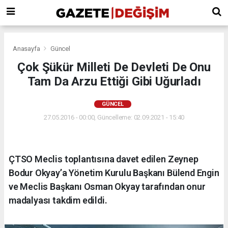
Anasayfa
Güncel
Çok Şükür Milleti De Devleti De Onu
Tam Da Arzu Ettiği Gibi Uğurladı
GÜNCEL
27.05.2016 - 00:00, Güncelleme: 02.09.2021 - 15:40
ÇTSO Meclis toplantısına davet edilen Zeynep
Bodur Okyay’a Yönetim Kurulu Başkanı Bülend Engin
ve Meclis Başkanı Osman Okyay tarafından onur
madalyası takdim edildi.