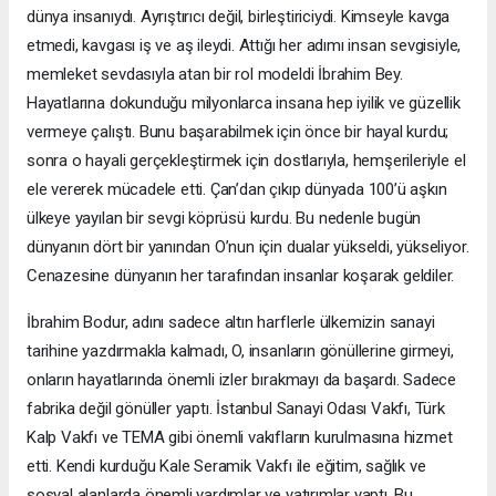
dünya insanıydı. Ayrıştırıcı değil, birleştiriciydi. Kimseyle kavga
etmedi, kavgası iş ve aş ileydi. Attığı her adımı insan sevgisiyle,
memleket sevdasıyla atan bir rol modeldi İbrahim Bey.
Hayatlarına dokunduğu milyonlarca insana hep iyilik ve güzellik
vermeye çalıştı. Bunu başarabilmek için önce bir hayal kurdu;
sonra o hayali gerçekleştirmek için dostlarıyla, hemşerileriyle el
ele vererek mücadele etti. Çan’dan çıkıp dünyada 100’ü aşkın
ülkeye yayılan bir sevgi köprüsü kurdu. Bu nedenle bugün
dünyanın dört bir yanından O’nun için dualar yükseldi, yükseliyor.
Cenazesine dünyanın her tarafından insanlar koşarak geldiler.
İbrahim Bodur, adını sadece altın harflerle ülkemizin sanayi
tarihine yazdırmakla kalmadı, O, insanların gönüllerine girmeyi,
onların hayatlarında önemli izler bırakmayı da başardı. Sadece
fabrika değil gönüller yaptı. İstanbul Sanayi Odası Vakfı, Türk
Kalp Vakfı ve TEMA gibi önemli vakıfların kurulmasına hizmet
etti. Kendi kurduğu Kale Seramik Vakfı ile eğitim, sağlık ve
sosyal alanlarda önemli yardımlar ve yatırımlar yaptı. Bu