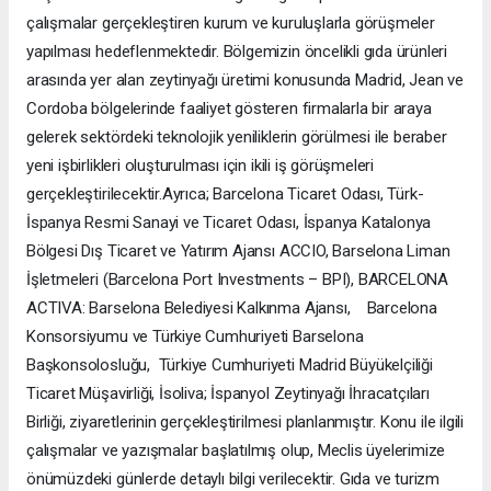
çalışmalar gerçekleştiren kurum ve kuruluşlarla görüşmeler
yapılması hedeflenmektedir. Bölgemizin öncelikli gıda ürünleri
arasında yer alan zeytinyağı üretimi konusunda Madrid, Jean ve
Cordoba bölgelerinde faaliyet gösteren firmalarla bir araya
gelerek sektördeki teknolojik yeniliklerin görülmesi ile beraber
yeni işbirlikleri oluşturulması için ikili iş görüşmeleri
gerçekleştirilecektir.Ayrıca; Barcelona Ticaret Odası, Türk-
İspanya Resmi Sanayi ve Ticaret Odası, İspanya Katalonya
Bölgesi Dış Ticaret ve Yatırım Ajansı ACCIO, Barselona Liman
İşletmeleri (Barcelona Port Investments – BPI), BARCELONA
ACTIVA: Barselona Belediyesi Kalkınma Ajansı, Barcelona
Konsorsiyumu ve Türkiye Cumhuriyeti Barselona
Başkonsolosluğu, Türkiye Cumhuriyeti Madrid Büyükelçiliği
Ticaret Müşavirliği, İsoliva; İspanyol Zeytinyağı İhracatçıları
Birliği, ziyaretlerinin gerçekleştirilmesi planlanmıştır. Konu ile ilgili
çalışmalar ve yazışmalar başlatılmış olup, Meclis üyelerimize
önümüzdeki günlerde detaylı bilgi verilecektir. Gıda ve turizm