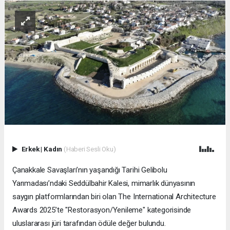
Erkek
|
Kadın
(Haberi Sesli Oku)
Çanakkale Savaşları’nın yaşandığı Tarihi Gelibolu
Yarımadası’ndaki Seddülbahir Kalesi, mimarlık dünyasının
saygın platformlarından biri olan The International Architecture
Awards 2025’te "Restorasyon/Yenileme" kategorisinde
uluslararası jüri tarafından ödüle değer bulundu.