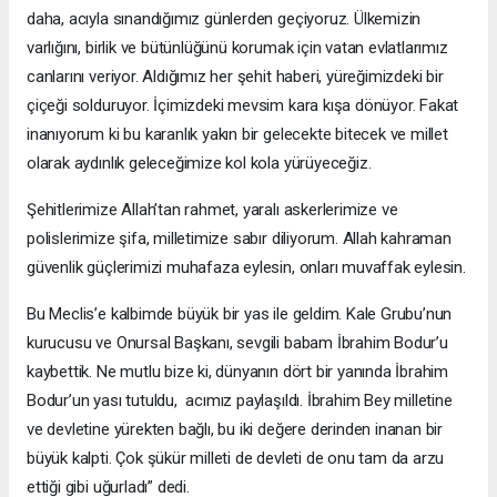
daha, acıyla sınandığımız günlerden geçiyoruz. Ülkemizin
varlığını, birlik ve bütünlüğünü korumak için vatan evlatlarımız
canlarını veriyor. Aldığımız her şehit haberi, yüreğimizdeki bir
çiçeği solduruyor. İçimizdeki mevsim kara kışa dönüyor. Fakat
inanıyorum ki bu karanlık yakın bir gelecekte bitecek ve millet
olarak aydınlık geleceğimize kol kola yürüyeceğiz.
Şehitlerimize Allah’tan rahmet, yaralı askerlerimize ve
polislerimize şifa, milletimize sabır diliyorum. Allah kahraman
güvenlik güçlerimizi muhafaza eylesin, onları muvaffak eylesin.
Bu Meclis’e kalbimde büyük bir yas ile geldim. Kale Grubu’nun
kurucusu ve Onursal Başkanı, sevgili babam İbrahim Bodur’u
kaybettik. Ne mutlu bize ki, dünyanın dört bir yanında İbrahim
Bodur’un yası tutuldu, acımız paylaşıldı. İbrahim Bey milletine
ve devletine yürekten bağlı, bu iki değere derinden inanan bir
büyük kalpti. Çok şükür milleti de devleti de onu tam da arzu
ettiği gibi uğurladı” dedi.