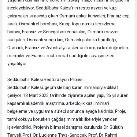
yaşanan kısımlarını, o dönemin savaş malzemelerini, belgelerini
inceleyebiliyor. Seddülbahir Kalesi’nin restorasyon ve kazı
çalışmaları sırasında çıkan Osmanlı asker künyeleri, Fransız cep
saati, Osmanlı el bombası, Krupp topu namlu temizleme
harbisi, Fransız ve Senegal asker palaları, Osmanlı mavzer
süngüleri, Osmanlı süngü kını, Osmanlı palaska barutluğu,
Osmanlı, Fransız ve Avustralya asker üniforması kol düğmeleri,
mermiler ve Fransız mühimmat sandığı ile savaşın izleri
yaşatılıyor.
Seddülbahir Kalesi Restorasyon Projesi
Seddülbahir Kalesi, geçmişle bağ kuran mimarisiyle dikkat
çekiyor. 18 Mart 2023 tarihinde ziyarete açılan yapı, 26 yıl süren
kapsamlı akademik araştırma, arkeolojik kazı, mimari
belgeleme ve uygulama süreci sonunda ayağa kaldırıldı. Proje,
tarihî dokuyu korurken çağdaş mimarlık ilkeleriyle yeniden
işlevlendirildi. Projenin bilimsel danışma kurulunda Dr. Gülsün
Tanyeli, Prof. Dr. Lucienne Thys-Şenocak, Prof. Dr. Rahmi