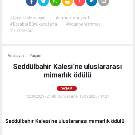
#Çanakkale yangını
#ormanlar yeşerdi
#Eceabat Büyükanafarta
#doğa yenilenmesi
#700 hektar
Anasayfa
Yaşam
Seddülbahir Kalesi’ne uluslararası
mimarlık ödülü
YAŞAM
12.09.2025 - 21:40, Güncelleme: 15.09.2025 - 14:21
Seddülbahir Kalesi’ne uluslararası mimarlık ödülü