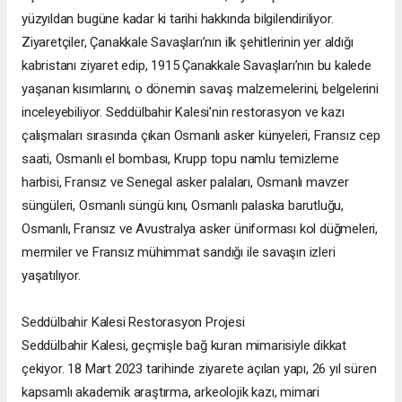
yüzyıldan bugüne kadar ki tarihi hakkında bilgilendiriliyor.
Ziyaretçiler, Çanakkale Savaşları’nın ilk şehitlerinin yer aldığı
kabristanı ziyaret edip, 1915 Çanakkale Savaşları’nın bu kalede
yaşanan kısımlarını, o dönemin savaş malzemelerini, belgelerini
inceleyebiliyor. Seddülbahir Kalesi’nin restorasyon ve kazı
çalışmaları sırasında çıkan Osmanlı asker künyeleri, Fransız cep
saati, Osmanlı el bombası, Krupp topu namlu temizleme
harbisi, Fransız ve Senegal asker palaları, Osmanlı mavzer
süngüleri, Osmanlı süngü kını, Osmanlı palaska barutluğu,
Osmanlı, Fransız ve Avustralya asker üniforması kol düğmeleri,
mermiler ve Fransız mühimmat sandığı ile savaşın izleri
yaşatılıyor.
Seddülbahir Kalesi Restorasyon Projesi
Seddülbahir Kalesi, geçmişle bağ kuran mimarisiyle dikkat
çekiyor. 18 Mart 2023 tarihinde ziyarete açılan yapı, 26 yıl süren
kapsamlı akademik araştırma, arkeolojik kazı, mimari