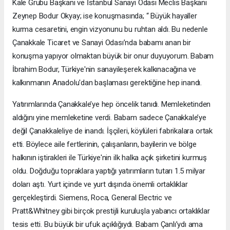
Kale Grubu Başkanı ve İstanbul Sanayi Odası Meclis Başkanı
Zeynep Bodur Okyay; ise konuşmasında; “ Büyük hayaller
kurma cesaretini, engin vizyonunu bu ruhtan aldı. Bu nedenle
Çanakkale Ticaret ve Sanayi Odası’nda babamı anan bir
konuşma yapıyor olmaktan büyük bir onur duyuyorum. Babam
İbrahim Bodur, Türkiye'nin sanayileşerek kalkınacağına ve
kalkınmanın Anadolu'dan başlaması gerektiğine hep inandı.
Yatırımlarında Çanakkale’ye hep öncelik tanıdı. Memleketinden
aldığını yine memleketine verdi. Babam sadece Çanakkale’ye
değil Çanakkaleliye de inandı. İşçileri, köylüleri fabrikalara ortak
etti. Böylece aile fertlerinin, çalışanların, bayilerin ve bölge
halkının iştirakleri ile Türkiye'nin ilk halka açık şirketini kurmuş
oldu. Doğduğu topraklara yaptığı yatırımların tutarı 1.5 milyar
doları aştı. Yurt içinde ve yurt dışında önemli ortaklıklar
gerçekleştirdi. Siemens, Roca, General Electric ve
Pratt&Whitney gibi birçok prestijli kuruluşla yabancı ortaklıklar
tesis etti. Bu büyük bir ufuk açıklığıydı. Babam Çanlı’ydı ama