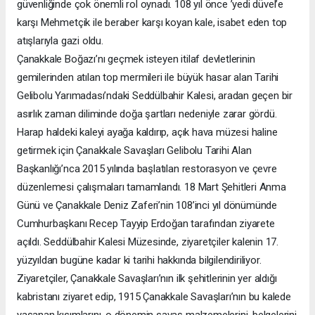
güvenliğinde çok önemli rol oynadı. 108 yıl önce ’yedi düvel’e
karşı Mehmetçik ile beraber karşı koyan kale, isabet eden top
atışlarıyla gazi oldu.
Çanakkale Boğazı’nı geçmek isteyen itilaf devletlerinin
gemilerinden atılan top mermileri ile büyük hasar alan Tarihi
Gelibolu Yarımadası’ndaki Seddülbahir Kalesi, aradan geçen bir
asırlık zaman diliminde doğa şartları nedeniyle zarar gördü.
Harap haldeki kaleyi ayağa kaldırıp, açık hava müzesi haline
getirmek için Çanakkale Savaşları Gelibolu Tarihi Alan
Başkanlığı’nca 2015 yılında başlatılan restorasyon ve çevre
düzenlemesi çalışmaları tamamlandı. 18 Mart Şehitleri Anma
Günü ve Çanakkale Deniz Zaferi’nin 108’inci yıl dönümünde
Cumhurbaşkanı Recep Tayyip Erdoğan tarafından ziyarete
açıldı. Seddülbahir Kalesi Müzesinde, ziyaretçiler kalenin 17.
yüzyıldan bugüne kadar ki tarihi hakkında bilgilendiriliyor.
Ziyaretçiler, Çanakkale Savaşları’nın ilk şehitlerinin yer aldığı
kabristanı ziyaret edip, 1915 Çanakkale Savaşları’nın bu kalede