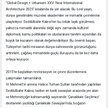
"Global Design + Urbanism XXV: New International
Architecture 2025" kitabında da yer alacak. Bu özel yayın,
dünya genelindeki müzeler, akademiler ve mimarlık çevrelerine
ulaştırılıyor. Seddülbahir Kalesi’nin bu ödüle layık görülmesi,
yalnızca mimarlık alanında değil; aynı zamanda kültürel
diplomasi, kamu politikaları ve uluslararası tanıtım açısından da
büyük bir kazanım olarak değerlendiriliyor. Bu önemli başarı,
Türkiye’nin tarihî mirasının dünya sahnesinde görünürlüğünü
artırırken, çağdaş mimarideki güçlü duruşunu da bir kez daha
ortaya koyuyor.
2015’te başlatılan restorasyon ve çevre düzenlemesi
çalışmaları tamamlandı
IV. Mehmet’in annesi Hatice Turhan Sultan tarafından yaptırılan
Seddülbahir Kalesi, tarihin en kanlı savaşları arasında yer alan
ve Mehmetçiğin kahramanlığı sayesinde ’Çanakkale Geçilmez’
destanının yazıldığı Çanakkale Savaşları’nda, boğazın