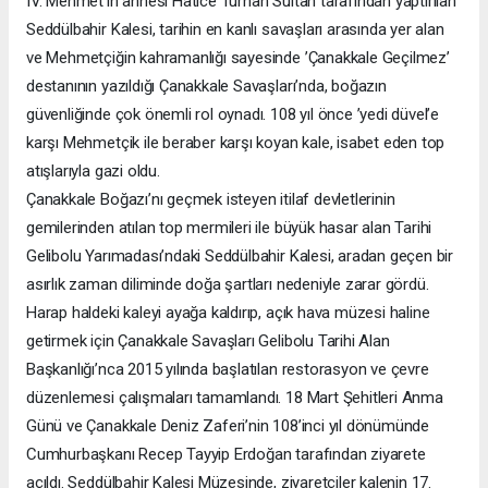
IV. Mehmet’in annesi Hatice Turhan Sultan tarafından yaptırılan
Seddülbahir Kalesi, tarihin en kanlı savaşları arasında yer alan
ve Mehmetçiğin kahramanlığı sayesinde ’Çanakkale Geçilmez’
destanının yazıldığı Çanakkale Savaşları’nda, boğazın
güvenliğinde çok önemli rol oynadı. 108 yıl önce ’yedi düvel’e
karşı Mehmetçik ile beraber karşı koyan kale, isabet eden top
atışlarıyla gazi oldu.
Çanakkale Boğazı’nı geçmek isteyen itilaf devletlerinin
gemilerinden atılan top mermileri ile büyük hasar alan Tarihi
Gelibolu Yarımadası’ndaki Seddülbahir Kalesi, aradan geçen bir
asırlık zaman diliminde doğa şartları nedeniyle zarar gördü.
Harap haldeki kaleyi ayağa kaldırıp, açık hava müzesi haline
getirmek için Çanakkale Savaşları Gelibolu Tarihi Alan
Başkanlığı’nca 2015 yılında başlatılan restorasyon ve çevre
düzenlemesi çalışmaları tamamlandı. 18 Mart Şehitleri Anma
Günü ve Çanakkale Deniz Zaferi’nin 108’inci yıl dönümünde
Cumhurbaşkanı Recep Tayyip Erdoğan tarafından ziyarete
açıldı. Seddülbahir Kalesi Müzesinde, ziyaretçiler kalenin 17.