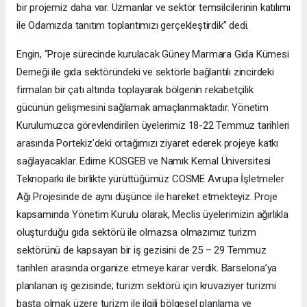
bir projemiz daha var. Uzmanlar ve sektör temsilcilerinin katılımı
ile Odamızda tanıtım toplantımızı gerçekleştirdik” dedi.
Engin, “Proje sürecinde kurulacak Güney Marmara Gıda Kümesi
Derneği ile gıda sektöründeki ve sektörle bağlantılı zincirdeki
firmaları bir çatı altında toplayarak bölgenin rekabetçilik
gücünün gelişmesini sağlamak amaçlanmaktadır. Yönetim
Kurulumuzca görevlendirilen üyelerimiz 18-22 Temmuz tarihleri
arasında Portekiz’deki ortağımızı ziyaret ederek projeye katkı
sağlayacaklar. Edirne KOSGEB ve Namık Kemal Üniversitesi
Teknoparkı ile birlikte yürüttüğümüz COSME Avrupa İşletmeler
Ağı Projesinde de aynı düşünce ile hareket etmekteyiz. Proje
kapsamında Yönetim Kurulu olarak, Meclis üyelerimizin ağırlıkla
oluşturduğu gıda sektörü ile olmazsa olmazımız turizm
sektörünü de kapsayan bir iş gezisini de 25 – 29 Temmuz
tarihleri arasında organize etmeye karar verdik. Barselona’ya
planlanan iş gezisinde; turizm sektörü için kruvaziyer turizmi
başta olmak üzere turizm ile ilgili bölgesel planlama ve