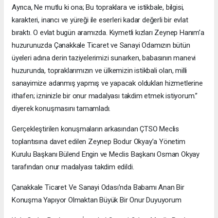
Ayrıca, Ne mutlu ki ona; Bu topraklara ve istikbale, bilgisi,
karakteri, inancı ve yüreği ile eserleri kadar değerli bir evlat
bıraktı. O evlat bugün aramızda. Kıymetli kızları Zeynep Hanım’a
huzurunuzda Çanakkale Ticaret ve Sanayi Odamızın bütün
üyeleri adına derin taziyelerimizi sunarken, babasının manevi
huzurunda, topraklarımızın ve ülkemizin istikbali olan, milli
sanayimize adanmış yapmış ve yapacak oldukları hizmetlerine
ithafen; izninizle bir onur madalyası takdim etmek istiyorum.”
diyerek konuşmasını tamamladı.
Gerçekleştirilen konuşmaların arkasından ÇTSO Meclis
toplantısına davet edilen Zeynep Bodur Okyay’a Yönetim
Kurulu Başkanı Bülend Engin ve Meclis Başkanı Osman Okyay
tarafından onur madalyası takdim edildi.
Çanakkale Ticaret Ve Sanayi Odası’nda Babamı Anan Bir
Konuşma Yapıyor Olmaktan Büyük Bir Onur Duyuyorum