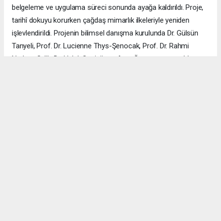
belgeleme ve uygulama süreci sonunda ayağa kaldırıldı. Proje,
tarihî dokuyu korurken çağdaş mimarlık ilkeleriyle yeniden
işlevlendirildi. Projenin bilimsel danışma kurulunda Dr. Gülsün
Tanyeli, Prof. Dr. Lucienne Thys-Şenocak, Prof. Dr. Rahmi
Nurhan Çelik, Dr. Haluk Sesigür ve Arzu Özsavaşcı yer aldı.
Mimari projeyi ise Yusuf Burak Dolu (KOOP Mimarlık) ve Arzu
Özsavaşcı (AOMTD) üstlendi. Uygulama, ABMA Restorasyon
tarafından gerçekleştirildi.
ÇANAKKALE HABERİ