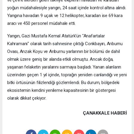
ve çevre illerden gelen takviye ekiplerin havadan ve karadan
yoğun müdahalesiyle yangın, 24 saat içinde kontrol altına alındı.
Yangına havadan 9 uçak ve 12 helikopter, karadan ise 69 kara
aracı ve 450 personel müdahale etti.
Yangın, Gazi Mustafa Kemal Atatürk'ün "Anafartalar
Kahramanı" olarak tarih sahnesine çıktığı Conkbayırı, Arıburnu
Ovası, Anzak Koyu ve Arıburnu yarlarının bir bölümü de dahil
olmak üzere geniş bir alanda etkili olmuştu. Ancak doğa,
yaşanan felaketin yaralarını sarmaya başladı. Yanan alanların
üzerinden geçen 1 yıl içinde, toprağın yeniden canlandığı ve yeni
bitki örtüsünün filizlendiği gözlemlendi. Bu durum, bölgedeki
ekosistemin kendini yenileme kapasitesinin bir göstergesi
olarak dikkat çekiyor.
ÇANAKKALE HABERİ